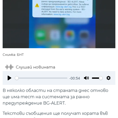
Снимка: БНТ
Слушай новината
-00:54
Play
Mute
Setti
В няколко области на страната днес отново
ще има тест на системата за ранно
предупреждение BG-ALERT.
Текстови съобщения ще получат хората във