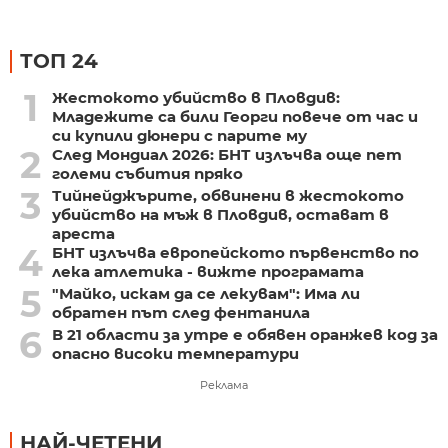
ТОП 24
1
Жестокото убийство в Пловдив:
Младежите са били Георги повече от час и
си купили дюнери с парите му
2
След Мондиал 2026: БНТ излъчва още пет
големи събития пряко
3
Тийнейджърите, обвинени в жестокото
убийство на мъж в Пловдив, остават в
ареста
4
БНТ излъчва европейското първенство по
лека атлетика - вижте програмата
5
"Майко, искам да се лекувам": Има ли
обратен път след фентанила
6
В 21 области за утре е обявен оранжев код за
опасно високи температури
Реклама
НАЙ-ЧЕТЕНИ