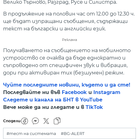
Велико Търново, Разград, Русе и Силистра.
В продължение на половин час от 12.00 до 12.30 ч.
ще бъдат изпращани съобщения, съдържащи
текст на български и английски език.
Реклама
Получаването на съобщението на мобилното
устройство се очаква да бъде еднократно и
съпроводено от специфичен звук и вибрация,
дори при активиран тих (безшумен) режим.
Чуйте последните новини, където и да сте!
Последвайте ни във
Facebook
и
Instagram
Следете и канала на БНТ в YouTube
Вече може да ни гледате и в
TikTok
Сподели
#тест на системата
#BG-ALERT