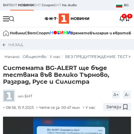
БНТ
БНТ
НОВИНИ
БНТ
Спорт
БНТ
На живо
BG
0
0
Новини
Свят
Спорт
Времето
България и еврото
Би
НАЗАД
Начало
Общество
У нас
БЕЗ ПРЕДУПРЕЖДЕНИЕ: ТЕСТ Н
Системата BG-ALERT ще бъде
тествана във Велико Търново,
Разград, Русе и Силистра
A+
A-
БНТ
от
Запази
08:56, 15.11.2023
Чете се за: 00:47 мин.
У нас