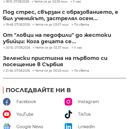
18:15, 07.08.2026
Чете се за: 02:55 мин.
У нас
Под стрес, свързан с образованието, е
бил ученикът, застрелял осем...
19:48, 07.08.2026
Чете се за: 03:07 мин.
По света
От "ловци на педофили" до жестоки
убийци: Кога децата се...
20:10, 07.08.2026
Чете се за: 02:37 мин.
У нас
Зеленски пристигна на първото си
посещение в Сърбия
21:46, 07.08.2026
Чете се за: 00:25 мин.
По света
ПОСЛЕДВАЙТЕ НИ В
Facebook
Instagram
YouTube
TikTok
Google News
LinkedIn