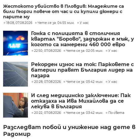
Жестокото убийство в Пловдив: Младежите са
били Георги повече от час и си купили дюнери с
парите му
18:08, 07.08.2026
Чете се за: 04:55 мин.
У нас
Гонка с полицията в столичния
квартал "Борово", задържан е мъж, у
когото са намерени 460 000 евро
22:50, 07.08.2026
Чете се за: 02:05 мин.
У нас
Рекорден износ на ток: Парковете с
батерии правят България лидер на
пазара
20:28, 07.08.2026
Чете се за: 05:42 мин.
У нас
И след медицинско заключение: Пак
отказаха на Ива Михайлова да се
лекува в България
20:22, 07.08.2026
Чете се за: 03:42 мин.
По света
Разследват побой и унижение над дете в
Радомир