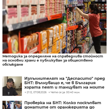
Методика за определяне на справедлива стойност
на основни храни е публикуван за обществено
обсъждане
Изпълнителят на "Деспасито" пред
БНТ: Вълнуващо е, че в България
хората пеят и танцуват на моите
песни
21:12, 07.08.2026
Чете се за: 00:40 мин.
Проверка на БНТ: Колко поскъпват
доматите от оранжерията до