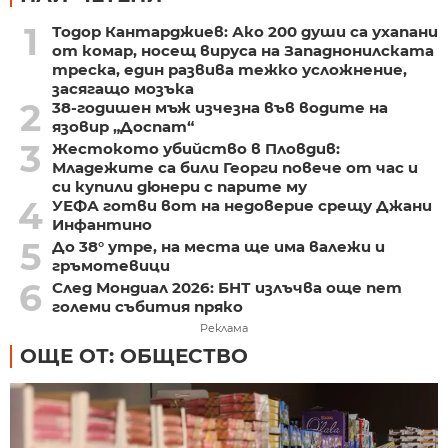
1
Тодор Кантарджиев: Ако 200 души са ухапани
от комар, носещ вируса на Западнонилската
треска, един развива тежко усложнение,
засягащо мозъка
2
38-годишен мъж изчезна във водите на
язовир „Доспат“
3
Жестокото убийство в Пловдив:
Младежите са били Георги повече от час и
си купили дюнери с парите му
4
УЕФА готви вот на недоверие срещу Джани
Инфантино
5
До 38° утре, на места ще има валежи и
гръмотевици
6
След Мондиал 2026: БНТ излъчва още пет
големи събития пряко
Реклама
ОЩЕ ОТ: ОБЩЕСТВО