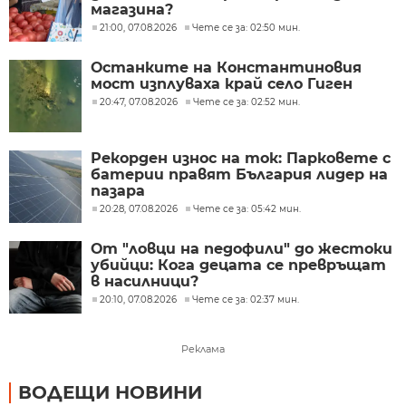
магазина?
21:00, 07.08.2026
Чете се за: 02:50 мин.
Останките на Константиновия
мост изплуваха край село Гиген
20:47, 07.08.2026
Чете се за: 02:52 мин.
Рекорден износ на ток: Парковете с
батерии правят България лидер на
пазара
20:28, 07.08.2026
Чете се за: 05:42 мин.
От "ловци на педофили" до жестоки
убийци: Кога децата се превръщат
в насилници?
20:10, 07.08.2026
Чете се за: 02:37 мин.
Реклама
ВОДЕЩИ НОВИНИ