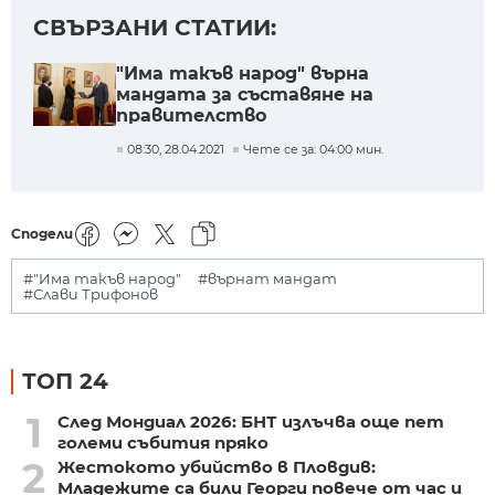
СВЪРЗАНИ СТАТИИ:
"Има такъв народ" върна
мандата за съставяне на
правителство
08:30, 28.04.2021
Чете се за: 04:00 мин.
Сподели
#"Има такъв народ"
#върнат мандат
#Слави Трифонов
ТОП 24
1
След Мондиал 2026: БНТ излъчва още пет
големи събития пряко
2
Жестокото убийство в Пловдив:
Младежите са били Георги повече от час и