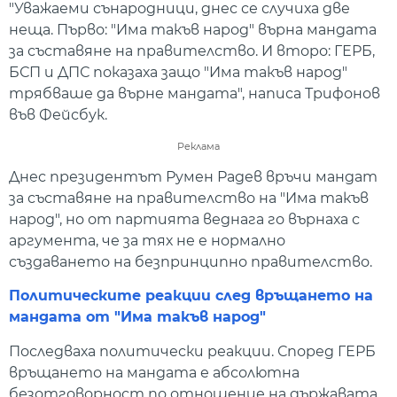
"Уважаеми сънародници, днес се случиха две
неща. Първо: "Има такъв народ" върна мандата
за съставяне на правителство. И второ: ГЕРБ,
БСП и ДПС показаха защо "Има такъв народ"
трябваше да върне мандата", написа Трифонов
във Фейсбук.
Реклама
Днес президентът Румен Радев връчи мандат
за съставяне на правителство на "Има такъв
народ", но от партията веднага го върнаха с
аргумента, че за тях не е нормално
създаването на безпринципно правителство.
Политическите реакции след връщането на
мандата от "Има такъв народ"
Последваха политически реакции. Според ГЕРБ
връщането на мандата е абсолютна
безотговорност по отношение на държавата.