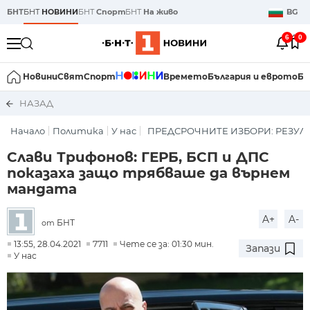
БНТ
БНТ
НОВИНИ
БНТ
Спорт
БНТ
На живо
BG
6
0
Новини
Свят
Спорт
Времето
България и еврото
Би
НАЗАД
Начало
Политика
У нас
ПРЕДСРОЧНИТЕ ИЗБОРИ: РЕЗУЛ
Слави Трифонов: ГЕРБ, БСП и ДПС
показаха защо трябваше да върнем
мандата
A+
A-
БНТ
от
13:55, 28.04.2021
7711
Чете се за: 01:30 мин.
Запази
У нас