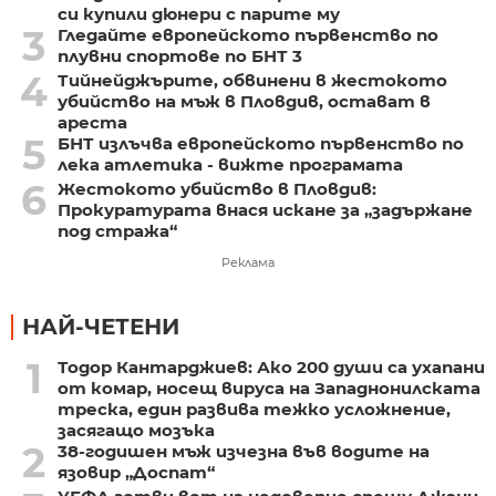
си купили дюнери с парите му
3
Гледайте европейското първенство по
плувни спортове по БНТ 3
4
Тийнейджърите, обвинени в жестокото
убийство на мъж в Пловдив, остават в
ареста
5
БНТ излъчва европейското първенство по
лека атлетика - вижте програмата
6
Жестокото убийство в Пловдив:
Прокуратурата внася искане за „задържане
под стража“
Реклама
НАЙ-ЧЕТЕНИ
1
Тодор Кантарджиев: Ако 200 души са ухапани
от комар, носещ вируса на Западнонилската
треска, един развива тежко усложнение,
засягащо мозъка
2
38-годишен мъж изчезна във водите на
язовир „Доспат“