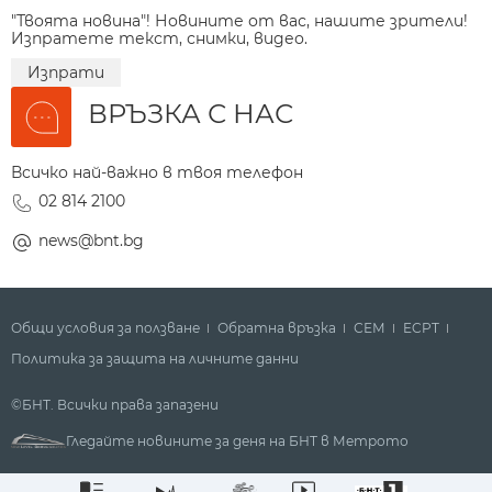
"Твоята новина"! Новините от вас, нашите зрители!
Изпратете текст, снимки, видео.
Изпрати
ВРЪЗКА С НАС
Всичко най-важно в твоя телефон
02 814 2100
news@bnt.bg
Общи условия за ползване
Обратна връзка
СЕМ
ECPT
Политика за защита на личните данни
©БНТ. Всички права запазени
Гледайте новините за деня на БНТ в Метрото