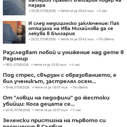
батерии правят България лидер на
пазара
20:28, 07.08.2026
Чете се за: 05:42 мин.
У нас
И след медицинско заключение: Пак
отказаха на Ива Михайлова да се
лекува в България
20:22, 07.08.2026
Чете се за: 03:42 мин.
По света
Разследват побой и унижение над дете в
Радомир
18:15, 07.08.2026
Чете се за: 02:55 мин.
У нас
Под стрес, свързан с образованието, е
бил ученикът, застрелял осем...
19:48, 07.08.2026
Чете се за: 03:07 мин.
По света
От "ловци на педофили" до жестоки
убийци: Кога децата се...
20:10, 07.08.2026
Чете се за: 02:37 мин.
У нас
Зеленски пристигна на първото си
посещение в Сърбия