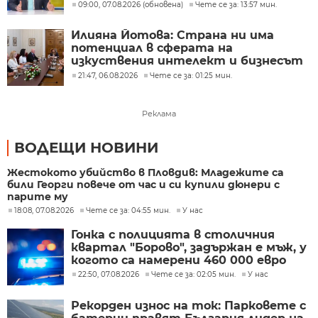
Милошев
09:00, 07.08.2026 (обновена)
Чете се за: 13:57 мин.
Илияна Йотова: Страна ни има
потенциал в сферата на
изкуствения интелект и бизнесът
забелязва тези перспективи
21:47, 06.08.2026
Чете се за: 01:25 мин.
Реклама
ВОДЕЩИ НОВИНИ
Жестокото убийство в Пловдив: Младежите са
били Георги повече от час и си купили дюнери с
парите му
18:08, 07.08.2026
Чете се за: 04:55 мин.
У нас
Гонка с полицията в столичния
квартал "Борово", задържан е мъж, у
когото са намерени 460 000 евро
22:50, 07.08.2026
Чете се за: 02:05 мин.
У нас
Рекорден износ на ток: Парковете с