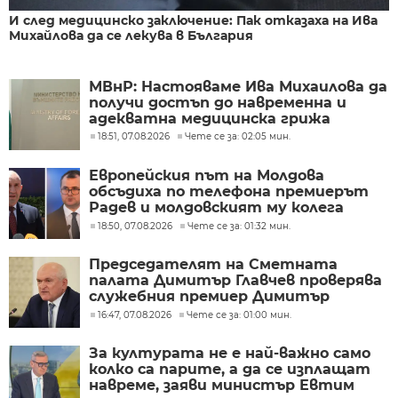
И след медицинско заключение: Пак отказаха на Ива
Михайлова да се лекува в България
МВнР: Настояваме Ива Михаилова да
получи достъп до навременна и
адекватна медицинска грижа
18:51, 07.08.2026
Чете се за: 02:05 мин.
Европейския път на Молдова
обсъдиха по телефона премиерът
Радев и молдовският му колега
Тофан
18:50, 07.08.2026
Чете се за: 01:32 мин.
Председателят на Сметната
палата Димитър Главчев проверява
служебния премиер Димитър
Главчев?
16:47, 07.08.2026
Чете се за: 01:00 мин.
За културата не е най-важно само
колко са парите, а да се изплащат
навреме, заяви министър Евтим