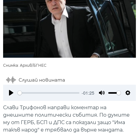
Снимка: Архив/БГНЕС
Слушай новината
-01:25
Play
Mute
Setti
Слави Трифонов направи коментар на
днешните политически събития. По думите
му от ГЕРБ, БСП и ДПС са показали защо "Има
такъв народ" е трябвало да върне мандата.