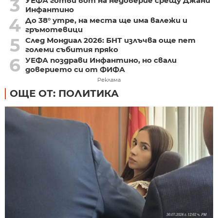
3
УЕФА готви вот на недоверие срещу Джани
Инфантино
4
До 38° утре, на места ще има валежи и
гръмотевици
5
След Мондиал 2026: БНТ излъчва още пет
големи събития пряко
6
УЕФА поздрави Инфантино, но свали
доверието си от ФИФА
Реклама
ОЩЕ ОТ: ПОЛИТИКА