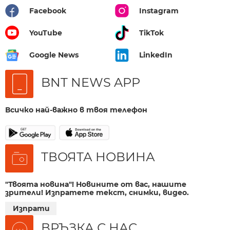
Facebook
Instagram
YouTube
TikTok
Google News
LinkedIn
BNT NEWS APP
Всичко най-важно в твоя телефон
ТВОЯТА НОВИНА
"Твоята новина"! Новините от вас, нашите
зрители! Изпратете текст, снимки, видео.
Изпрати
ВРЪЗКА С НАС