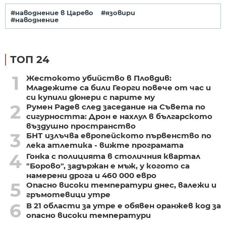
#наводнение в Царево
#язовири
#наводнение
ТОП 24
1
Жестокото убийство в Пловдив:
Младежите са били Георги повече от час и
си купили дюнери с парите му
2
Румен Радев след заседание на Съвета по
сигурността: Дрон е нахлул в българското
въздушно пространство
3
БНТ излъчва европейското първенство по
лека атлетика - вижте програмата
4
Гонка с полицията в столичния квартал
"Борово", задържан е мъж, у когото са
намерени дрога и 460 000 евро
5
Опасно високи температури днес, валежи и
гръмотевици утре
6
В 21 области за утре е обявен оранжев код за
опасно високи температури