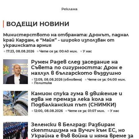
Реклама
ВОДЕЩИ НОВИНИ
Министерството на отбраната: Дронът, паднал
край Кардам, е “Майя” - широко използван от
украинската армия
17:23, 08.08.2026
Чете се за: 00:40 мин.
У нас
Румен Радев след заседание на
Съвета по сигурността: Дрон е
нахлул в българското въздушно
пространство
12:09, 08.08.2026 (обновена)
Чете се за: 04:00 мин.
Политика
Камион спука гума в движение и
едва не премаза лека кола на
Подбалканския път (СНИМКИ)
12:00, 08.08.2026
Чете се за: 01:07 мин.
У нас
Зеленски в Белград: Разбирам
скептицизма на Вучич към ЕС, но
Украйна е във война и няма време за