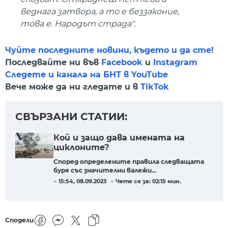
веднага затвора, а то е беззаконие,
това е. Народът страда".
Чуйте последните новини, където и да сте!
Последвайте ни във
Facebook
и
Instagram
Следете и канала на БНТ в YouTube
Вече може да ни гледате и в
TikTok
СВЪРЗАНИ СТАТИИ:
Кой и защо дава имената на
циклоните?
Според определените правила следващата
буря със значителни валежи...
15:54, 08.09.2023
Чете се за: 02:15 мин.
Сподели