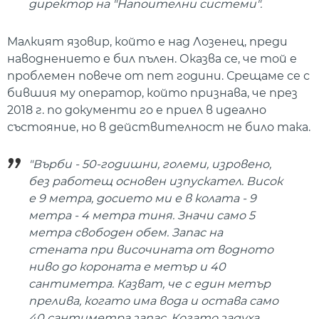
директор на "Напоителни системи".
Малкият язовир, който е над Лозенец, преди
наводнението е бил пълен. Оказва се, че той е
проблемен повече от пет години. Срещаме се с
бившия му оператор, който признава, че през
2018 г. по документи го е приел в идеално
състояние, но в действителност не било така.
"Върби - 50-годишни, големи, изровено,
без работещ основен изпускател. Висок
е 9 метра, досието ми е в колата - 9
метра - 4 метра тиня. Значи само 5
метра свободен обем. Запас на
стената при височината от водното
ниво до короната е метър и 40
сантиметра. Казват, че с един метър
прелива, когато има вода и остава само
40 сантиметра запас. Когато задуха