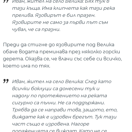
Иван, жител на село Велика: Бях тук в
тази къща. Има клипчета как тази река
прелива. Язовирът е бил празен.
Язовирите не само за първи път съм
чувал, че са празни.
Преди да стигне до язовирите под Велика
обаче водата преминава през няколко горски
дерета. Оказва се, че влачи със себе си всичко,
което има по тях.
Иван, жител на село Велика: След като
всички боклуци са донесени тук и
надолу по протежението на реката
сигурно са пълни. Не са поддържани.
Трябва да се направи това, защото, ето,
виждате как е изровен брегът. Тук тази
част също е изровена. Нагоре
пораженията се виждат. Като не се