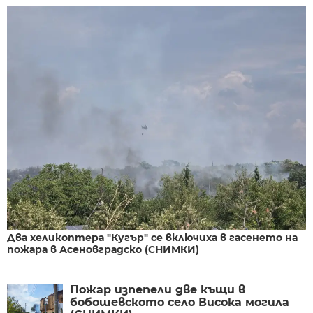
Два хеликоптера "Кугър" се включиха в гасенето на
пожара в Асеновградско (СНИМКИ)
Пожар изпепели две къщи в
бобошевското село Висока могила