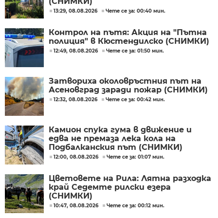
(СНИМКИ)
13:29, 08.08.2026
Чете се за: 00:40 мин.
Контрол на пътя: Акция на "Пътна
полиция" в Кюстендилско (СНИМКИ)
12:49, 08.08.2026
Чете се за: 01:50 мин.
Затвориха околовръстния път на
Асеновград заради пожар (СНИМКИ)
12:32, 08.08.2026
Чете се за: 00:42 мин.
Камион спука гума в движение и
едва не премаза лека кола на
Подбалканския път (СНИМКИ)
12:00, 08.08.2026
Чете се за: 01:07 мин.
Цветовете на Рила: Лятна разходка
край Седемте рилски езера
(СНИМКИ)
10:47, 08.08.2026
Чете се за: 00:12 мин.