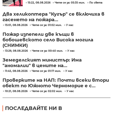
скептицизъм
15:22, 08.08.2026
Чете се за: 05:35 мин.
По света
Два хеликоптера "Кугър" се включиха в
гасенето на пожара...
15:01, 08.08.2026
Чете се за: 01:02 мин.
У нас
Пожар изпепели две къщи в
бобошевското село Висока могила
(СНИМКИ)
13:29, 08.08.2026
Чете се за: 00:40 мин.
У нас
Земеделският министър: Има
"аномалии" в цените на...
11:45, 08.08.2026
Чете се за: 01:17 мин.
У нас
Проверките на НАП: Почти всеки втори
обект по Южното Черноморие е с...
10:21, 08.08.2026
Чете се за: 02:02 мин.
У нас
ПОСЛЕДВАЙТЕ НИ В