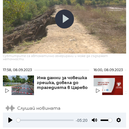
Субтитрите са автоматично генерирани и може да съдържат
неточности.
17:58, 08.09.2023
16:00, 08.09.2023
Има данни за човешка
Г
грешка, довела до
Б
трагедията в Царево
к
2
Слушай новината
-05:20
Play
Mute
Setti