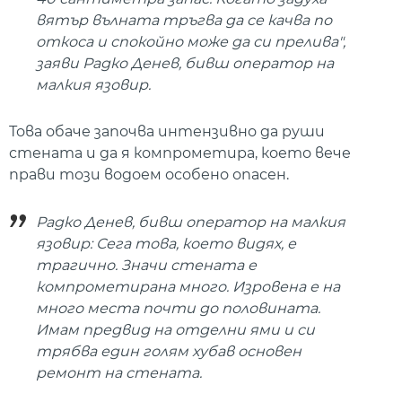
вятър вълната тръгва да се качва по
откоса и спокойно може да си прелива",
заяви Радко Денев, бивш оператор на
малкия язовир.
Това обаче започва интензивно да руши
стената и да я компрометира, което вече
прави този водоем особено опасен.
Радко Денев, бивш оператор на малкия
язовир: Сега това, което видях, е
трагично. Значи стената е
компрометирана много. Изровена е на
много места почти до половината.
Имам предвид на отделни ями и си
трябва един голям хубав основен
ремонт на стената.