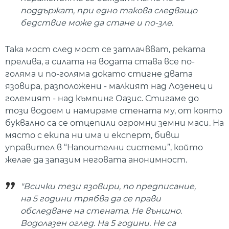
поддържат, при едно такова следващо
бедствие може да стане и по-зле.
Така мост след мост се затлачвват, реката
прелива, а силата на водата става все по-
голяма и по-голяма докато стигне двата
язовира, разположени - малкият над Лозенец и
големият - над къмпинг Оазис. Стигаме до
този водоем и намираме стената му, от която
буквално са се отцепили огромни земни маси. На
място с екипа ни има и експерт, бивш
управител в “Напоителни системи”, който
желае да запазим неговата анонимност.
"Всички тези язовири, по предписание,
на 5 години трябва да се прави
обследване на стената. Не външно.
Водолазен оглед. На 5 години. Не са