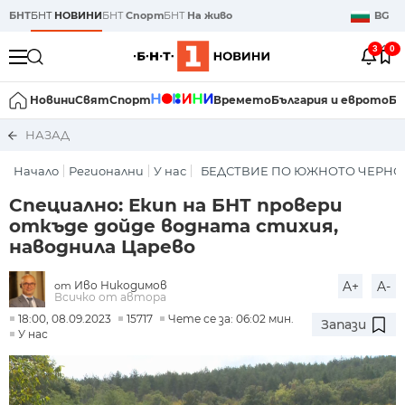
БНТ
БНТ
НОВИНИ
БНТ
Спорт
БНТ
На живо
BG
3
0
Новини
Свят
Спорт
Времето
България и еврото
Би
НАЗАД
Начало
Регионални
У нас
БЕДСТВИЕ ПО ЮЖНОТО ЧЕРН
Специално: Екип на БНТ провери
откъде дойде водната стихия,
наводнила Царево
Иво Никодимов
A+
A-
от
Всичко от автора
18:00, 08.09.2023
15717
Чете се за: 06:02 мин.
Запази
У нас