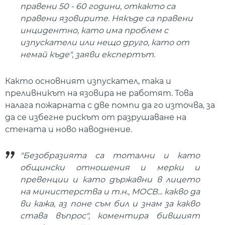
правени 50 - 60 години, откакто са
правени язовирите. Някъде са правени
инцидентно, като има проблем с
изпускатели или нещо друго, като от
немай къде", заяви експертът.
Както основният изпускател, така и
преливникът на язовира не работят. Това
налага пожарната с две помпи да го източва, за
да се избегне рискът от разрушаване на
стената и ново наводнение.
"Безобразията са тотални и като
общински отношения и мерки и
превенции и като държавни в лицето
на министерства и т.н., МОСВ... какво да
ви кажа, аз поне съм бил и знам за какво
става въпрос", коментира бившият