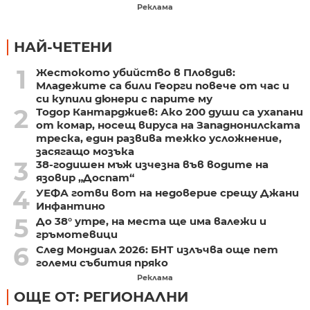
Реклама
НАЙ-ЧЕТЕНИ
1
Жестокото убийство в Пловдив:
Младежите са били Георги повече от час и
си купили дюнери с парите му
2
Тодор Кантарджиев: Ако 200 души са ухапани
от комар, носещ вируса на Западнонилската
треска, един развива тежко усложнение,
засягащо мозъка
3
38-годишен мъж изчезна във водите на
язовир „Доспат“
4
УЕФА готви вот на недоверие срещу Джани
Инфантино
5
До 38° утре, на места ще има валежи и
гръмотевици
6
След Мондиал 2026: БНТ излъчва още пет
големи събития пряко
Реклама
ОЩЕ ОТ: РЕГИОНАЛНИ