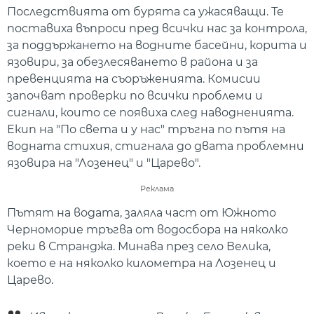
Последствията от бурята са ужасяващи. Те
поставиха въпроси пред всички нас за контрола,
за поддържането на водните басейни, корита и
язовири, за обезлесяването в района и за
превенцията на съоръженията. Комисии
започват проверки по всички проблеми и
сигнали, които се появиха след наводненията.
Екип на "По света и у нас" тръгна по пътя на
водната стихия, стигнала до двата проблемни
язовира на "Лозенец" и "Царево".
Реклама
Пътят на водата, заляла част от Южното
Черноморие тръгва от водосбора на няколко
реки в Странджа. Минава през село Велика,
което е на няколко километра на Лозенец и
Царево.