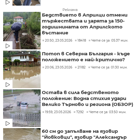
Реклама
Бедствието в Априлци отмени
тържествата и зарята за 150-
годишнината от Априлското
въстание
20:50, 23.05.2026
18418
Чете се за: 05:37 мин.
Потоп в Северна България - къде
положението е най-критично?
20:06, 23.05.2026
21182
Чете се за: 01:30 мин.
Остава в сила бедственото
положение: Водна стихия удари
Велико Търново и региона (ОБЗОР)
19:59, 23.05.2026
7292
Чете се за: 03:50 мин.
60 см до запълване на язовир
"Йовковци", язовир "Александър