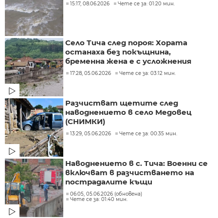
15:17, 08.06.2026
Чете се за: 01:20 мин.
Село Тича след пороя: Хората
останаха без покъщнина,
бременна жена е с усложнения
17:28, 05.06.2026
Чете се за: 03:12 мин.
Разчистват щетите след
наводнението в село Медовец
(СНИМКИ)
13:29, 05.06.2026
Чете се за: 00:35 мин.
Наводнението в с. Тича: Военни се
включват в разчистването на
пострадалите къщи
06:05, 05.06.2026 (обновена)
Чете се за: 01:40 мин.