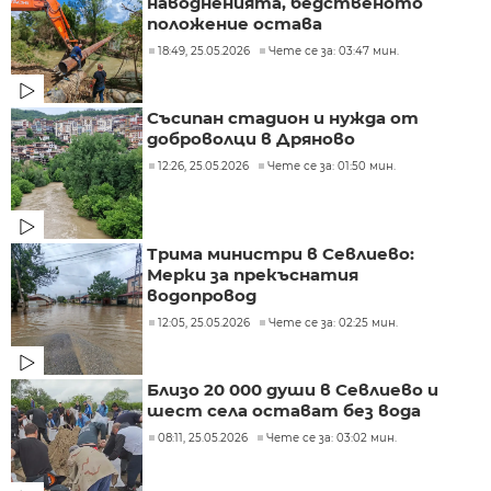
наводненията, бедственото
положение остава
18:49, 25.05.2026
Чете се за: 03:47 мин.
Съсипан стадион и нужда от
доброволци в Дряново
12:26, 25.05.2026
Чете се за: 01:50 мин.
Трима министри в Севлиево:
Мерки за прекъснатия
водопровод
12:05, 25.05.2026
Чете се за: 02:25 мин.
Близо 20 000 души в Севлиево и
шест села остават без вода
08:11, 25.05.2026
Чете се за: 03:02 мин.