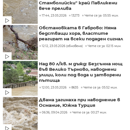
Стамболийски" край Павликени
вече прелива
17:44, 23.05.2026
13273
Чете се за: 05:55 мин.
Обстановката в Габрово: Няма
бедстващи хора, властите
реагират на всеки подаден сигнал
12:12, 23.05.2026 (обновена)
Чете се за: 02:15 мин.
Над 80 л/кв. м дъжд: Безсънна нощ
във Велико Търново, наводнени
улици, коли под вода и затворени
пътища
12:00, 23.05.2026
8635
Чете се за: 05:52 мин.
Двама загинаха при наводнение в
Османие, Южна Турция
06:36, 09.04.2026
Чете се за: 00:27 мин.