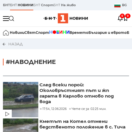
БНТ
БНТ
НОВИНИ
БНТ
Спорт
БНТ
На живо
BG
0
0
Новини
Свят
Спорт
Времето
България и еврото
Би
НАЗАД
#НАВОДНЕНИЕ
След всеки порой:
Околовръстният път и жп
гарата в Карлово отново под
вода
17:54, 12.06.2026
Чете се за: 02:25 мин.
Кметът на Котел отмени
бедственото положение в с. Тича