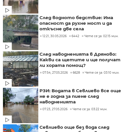
След водното бедствие: Има
опасност да рухне мост и да
откъсне две села
12:21, 30.05.2026
6442
Чете се за: 02:15 мин.
След наводненията в Дряново:
Какви са щетите и ще получат
ли хората помощ?
07:54, 27.05.2026
6628
Чете се за: 03:10 мин.
РЗИ: Водата в Севлиево все още
не е годна за пиене след
наводненията
07:23, 27.05.2026
Чете се за: 03:22 мин.
Севлиево още без вода след