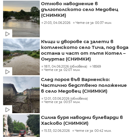
Отново наводнение в
дългополското село Медовец
(СНИМКИ)
21:03, 04.06.2026
Чете се за: 00:37 мин.
Къщи и дворове са залети в
котленското село Тича, под вода
остана и част от пътя Котел –
Омуртаг (СНИМКИ)
18:11, 04.06.2026 (обновена)
18569
Чете се за: 02:07 мин.
След пороя във Варненско:
Частично бедствено положение
в село Медовец (СНИМКИ)
12:01, 03.06.2026 (обновена)
Чете се за: 00:57 мин.
Силна буря наводни булеварди в
Хасково (СНИМКИ)
15:33, 02.06.2026
Чете се за: 00:42 мин.