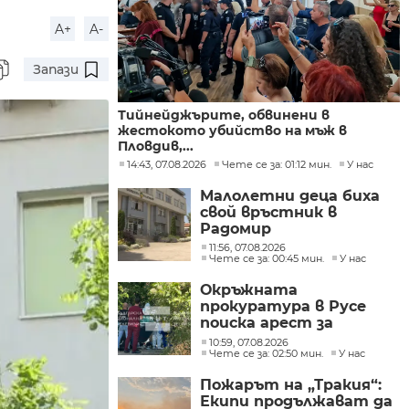
A+
A-
Запази
Тийнейджърите, обвинени в
жестокото убийство на мъж в
Пловдив,...
14:43, 07.08.2026
Чете се за: 01:12 мин.
У нас
Малолетни деца биха
свой връстник в
Радомир
11:56, 07.08.2026
Чете се за: 00:45 мин.
У нас
Окръжната
прокуратура в Русе
поиска арест за
петима от
10:59, 07.08.2026
участниците в
Чете се за: 02:50 мин.
У нас
групите, свързани с
Пожарът на „Тракия“:
разбитата
Екипи продължават да
лаборатория за