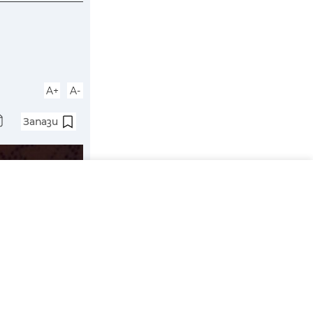
A+
A-
Запази