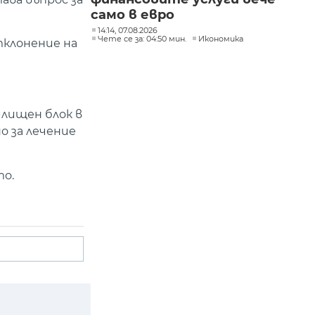
само в евро
14:14, 07.08.2026
Чете се за: 04:50 мин.
Икономика
тклонение на
илищен блок в
о за лечение
то.