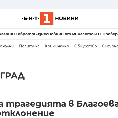
лгария и еврото
Бизнес
Новини от миналото
БНТ Провер
онални
Политика
Криминално
Общество
Сигурн
ВГРАД
 трагедията в Благоевг
еотклонение