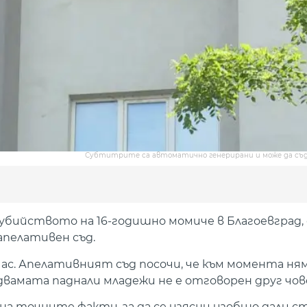
Субтитрите са автоматично генерирани и може да съ
 убийството на 16-годишно момиче в Благоевград,
апелативен съд.
час. Апелативният съд посочи, че към момента ня
 двамата паднали младежи не е отговорен друг чов
а точните факти, за да се изясни изобщо дали ст