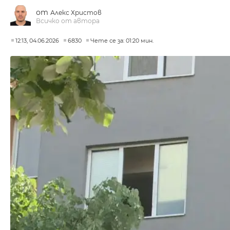
от
Алекс Христов
Всичко от автора
12:13, 04.06.2026
6830
Чете се за: 01:20 мин.