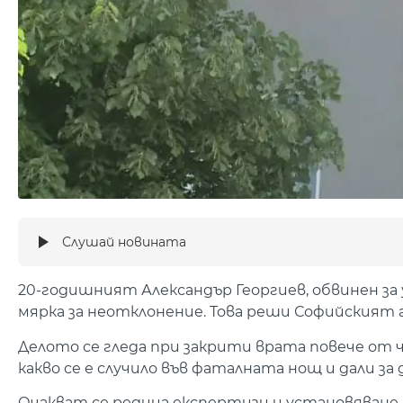
Слушай новината
20-годишният Александър Георгиев, обвинен за
мярка за неотклонение. Това реши Софийският 
Делото се гледа при закрити врата повече от 
какво се е случило във фаталната нощ и дали за
Очакват се редица експертизи и установяване н