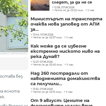
следят, за да не се
фентанил
разпространява
12:38, 07.08.2026
огънят
Чете се за: 02:22 мин.
У нас
Министърът на транспорта
очаква нова заповед от АПИ
за...
13:44, 07.08.2026
Чете се за: 02:37 мин.
У нас
Как може да се избегне
екстремно ниското ниво на
държат неточности.
река Дунав?
12:27, 07.08.2026
Чете се за: 02:45 мин.
У нас
Над 260 пострадали от
 остава без
наводненията домакинства
са получили...
13:32, 07.08.2026
ма яснота
Чете се за: 02:15 мин.
У нас
ек.
От 9 август: Цените на
финансовите услуги вече
ава въпрос за