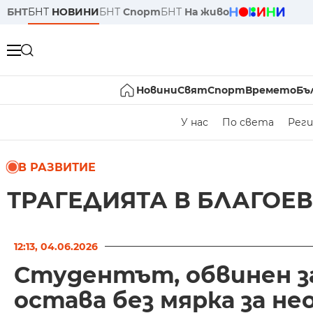
БНТ
БНТ
НОВИНИ
БНТ
Спорт
БНТ
На живо
Новини
Свят
Спорт
Времето
Бъ
У нас
По света
Реги
В РАЗВИТИЕ
ТРАГЕДИЯТА В БЛАГОЕ
12:13, 04.06.2026
Студентът, обвинен за
остава без мярка за н