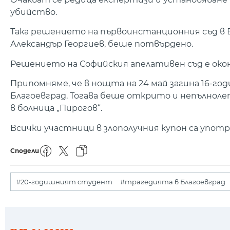
убийство.
Така решението на първоинстанционния съд в Б
Александър Георгиев, беше потвърдено.
Решението на Софийския апелативен съд е око
Припомняме, че в нощта на 24 май загина 16-г
Благоевград. Тогава беше открито и непълнол
в болница „Пирогов“.
Всички участници в злополучния купон са упот
Сподели
#20-годишният студент
#трагедията в Благоевград