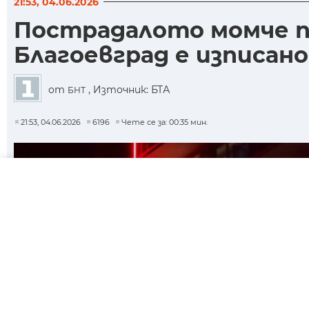
21:53, 04.06.2026
Пострадалото момче пр
Благоевград е изписано
от
, Източник: БТА
БНТ
21:53, 04.06.2026
6196
Чете се за: 00:35 мин.