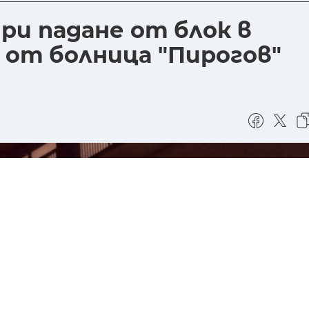
и падане от блок в
 от болница "Пирогов"
Абонирай ме за най-важните новини?
ДА
НЕ