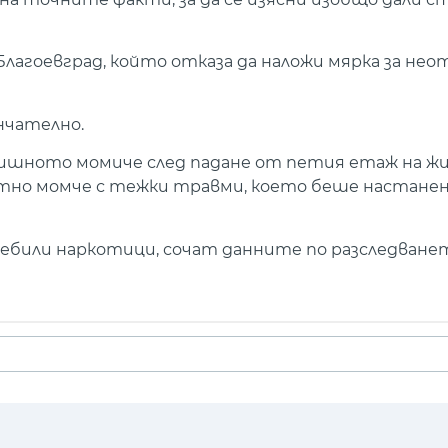
лагоевград, който отказа да наложи мярка за нео
нчателно.
одишното момиче след падане от петия етаж на ж
етно момче с тежки травми, което беше настанен
ребили наркотици, сочат данните по разследване