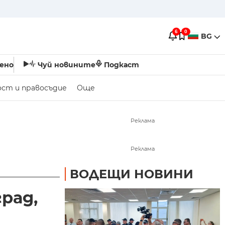
6
0
BG
ено
Чуй новините
Подкаст
ост и правосъдие
Още
Реклама
Реклама
ВОДЕЩИ НОВИНИ
рад,