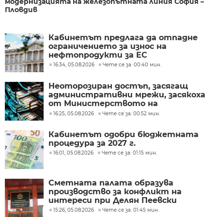
модернизацията на железопътната линия София –
Пловдив
Кабинетът предлага да отпадне
ограничението за износ на
нефтопродукти за ЕС
16:34, 05.08.2026
Чете се за: 00:40 мин.
Неоторозиран достъп, засягащ
административни мрежи, засякоха
от Министерството на
иновациите
16:25, 05.08.2026
Чете се за: 00:52 мин.
Кабинетът одобри бюджетната
процедура за 2027 г.
16:01, 05.08.2026
Чете се за: 01:15 мин.
Сметната палата образува
производство за конфликт на
интереси при Делян Пеевски
15:26, 05.08.2026
Чете се за: 01:45 мин.