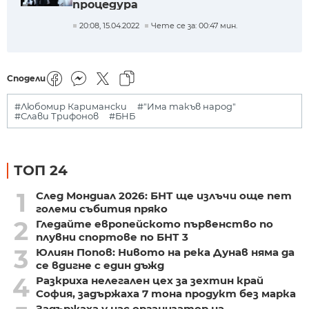
процедура
20:08, 15.04.2022
Чете се за: 00:47 мин.
Сподели
#Любомир Каримански
#"Има такъв народ"
#Слави Трифонов
#БНБ
ТОП 24
1
След Мондиал 2026: БНТ ще излъчи още пет
големи събития пряко
2
Гледайте европейското първенство по
плувни спортове по БНТ 3
3
Юлиян Попов: Нивото на река Дунав няма да
се вдигне с един дъжд
4
Разкриха нелегален цех за зехтин край
София, задържаха 7 тона продукт без марка
Задържаха у нас организатор на