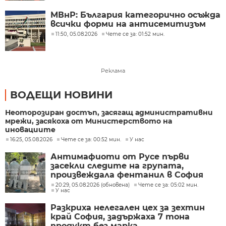
МВнР: България категорично осъжда
всички форми на антисемитизъм
11:50, 05.08.2026
Чете се за: 01:52 мин.
Реклама
ВОДЕЩИ НОВИНИ
Неоторозиран достъп, засягащ административни
мрежи, засякоха от Министерството на
иновациите
16:25, 05.08.2026
Чете се за: 00:52 мин.
У нас
Антимафиоти от Русе първи
засекли следите на групата,
произвеждала фентанил в София
20:29, 05.08.2026 (обновена)
Чете се за: 05:02 мин.
У нас
Разкриха нелегален цех за зехтин
край София, задържаха 7 тона
продукт без марка