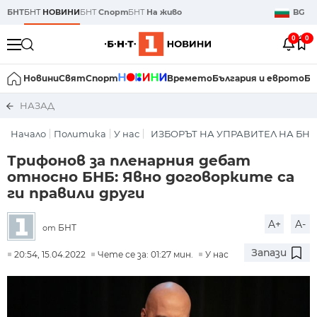
БНТ
БНТ
НОВИНИ
БНТ
Спорт
БНТ
На живо
BG
0
0
Новини
Свят
Спорт
Времето
България и еврото
Би
НАЗАД
Начало
Политика
У нас
ИЗБОРЪТ НА УПРАВИТЕЛ НА БНБ
Трифонов за пленарния дебат
относно БНБ: Явно договорките са
ги правили други
A+
A-
БНТ
от
Запази
20:54, 15.04.2022
Чете се за: 01:27 мин.
У нас