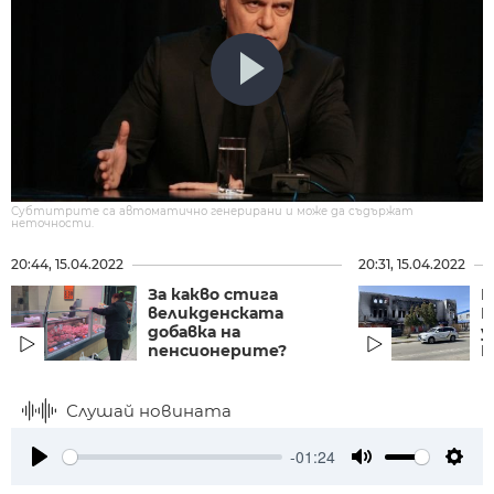
Субтитрите са автоматично генерирани и може да съдържат
неточности.
20:44, 15.04.2022
20:31, 15.04.2022
За какво стига
Б
великденската
Р
добавка на
у
пенсионерите?
М
Слушай новината
-01:24
Play
Mute
Setti