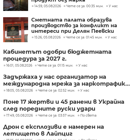
14:59, 05.08.2026
Чете се за: 00:35 мин.
У нас
Сметната палата образува
производство за конфликт на
интереси при Делян Пеевски
15:26, 05.08.2026
Чете се за: 01:45 мин.
У нас
Кабинетът одобри бюджетната
процедура за 2027 г.
16:01, 05.08.2026
Чете се за: 01:15 мин.
У нас
Задържаха у нас организатор на
международна мрежа за наркотрафик...
18:05, 05.08.2026
Чете се за: 02:52 мин.
У нас
Поне 17 жертви и 45 ранени в Украйна
след поредните руски удари
17:49, 05.08.2026
Чете се за: 03:57 мин.
По света
Дрон с експлозиви е намерен на
летището в Лайпциг