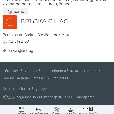
Изпратете текст, снимки, видео.
Изпрати
ВРЪЗКА С НАС
Всичко най-важно в твоя телефон
02 814 2100
news@bnt.bg
Общи условия за ползване
Обратна връзка
СЕМ
ECPT
Политика за защита на личните данни
©БНТ. Всички права запазени
Гледайте новините за деня на БНТ в Метрото
Аудио: На живо
Новини
Чуй новините
Спорт
На живо