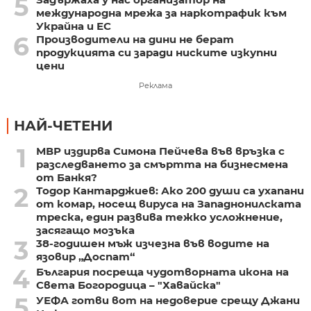
5
международна мрежа за наркотрафик към
Украйна и ЕС
6
Производители на дини не берат
продукцията си заради ниските изкупни
цени
Реклама
НАЙ-ЧЕТЕНИ
1
МВР издирва Симона Пейчева във връзка с
разследването за смъртта на бизнесмена
от Банкя?
2
Тодор Кантарджиев: Ако 200 души са ухапани
от комар, носещ вируса на Западнонилската
треска, един развива тежко усложнение,
засягащо мозъка
3
38-годишен мъж изчезна във водите на
язовир „Доспат“
4
България посреща чудотворната икона на
Света Богородица – "Хавайска"
5
УЕФА готви вот на недоверие срещу Джани