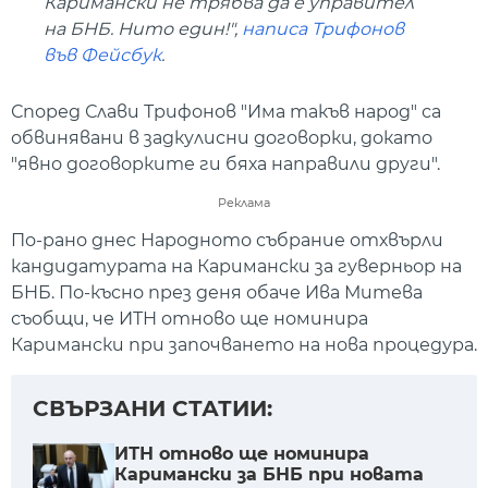
Каримански не трябва да е управител
на БНБ. Нито един!",
написа Трифонов
във Фейсбук
.
Според Слави Трифонов "Има такъв народ" са
обвинявани в задкулисни договорки, докато
"явно договорките ги бяха направили други".
Реклама
По-рано днес Народното събрание отхвърли
кандидатурата на Каримански за гуверньор на
БНБ. По-късно през деня обаче Ива Митева
съобщи, че ИТН отново ще номинира
Каримански при започването на нова процедура.
СВЪРЗАНИ СТАТИИ:
ИТН отново ще номинира
Каримански за БНБ при новата