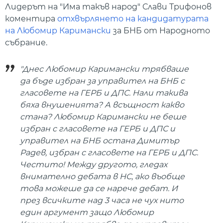
Лидерът на "Има такъв народ" Слави Трифонов
коментира
отхвърлянето на кандидатурата
на Любомир Каримански
за БНБ от Народното
събрание.
"Днес Любомир Каримански трябваше
да бъде избран за управител на БНБ с
гласовете на ГЕРБ и ДПС. Нали такива
бяха внушенията? А всъщност какво
стана? Любомир Каримански не беше
избран с гласовете на ГЕРБ и ДПС и
управител на БНБ остана Димитър
Радев, избран с гласовете на ГЕРБ и ДПС.
Честито! Между другото, гледах
внимателно дебата в НС, ако въобще
това можеше да се нарече дебат. И
през всичките над 3 часа не чух нито
един аргумент защо Любомир