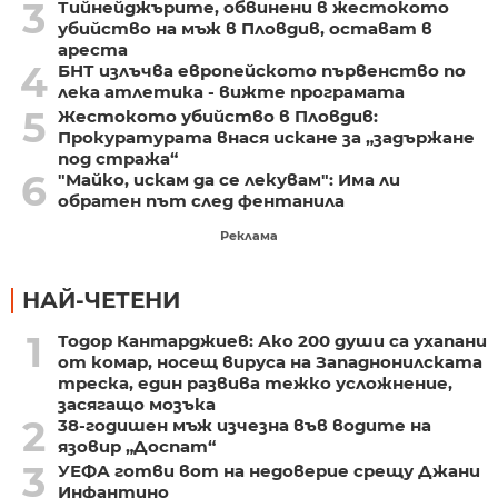
3
Тийнейджърите, обвинени в жестокото
убийство на мъж в Пловдив, остават в
ареста
4
БНТ излъчва европейското първенство по
лека атлетика - вижте програмата
5
Жестокото убийство в Пловдив:
Прокуратурата внася искане за „задържане
под стража“
6
"Майко, искам да се лекувам": Има ли
обратен път след фентанила
Реклама
НАЙ-ЧЕТЕНИ
1
Тодор Кантарджиев: Ако 200 души са ухапани
от комар, носещ вируса на Западнонилската
треска, един развива тежко усложнение,
засягащо мозъка
2
38-годишен мъж изчезна във водите на
язовир „Доспат“
3
УЕФА готви вот на недоверие срещу Джани
Инфантино