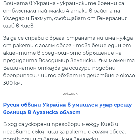
Войната в Украйна - украинските военни са
отблъснали най-малко 4 атаки в района на
Угледар и Бахмут, съобщават от Генералния
щаб в Киев.
За да се справи с врага, страната ни има нужда
от ракети с голям обсег - това беше един от
акцентите в среднощното обръщение на
президента Володимир Зеленски. Към момента
Вашингтон отказва да осигури подобни
боеприпаси, чийто обхват на действие е около
300 км.
Реклама
Русия обвини Украйна в умишлен удар срещу
болница в Луганска област
В ход са ускорени преговори между Киев и
неговите съюзници за ракети с голям обсег,
потвърди и съветник на Зеленски.