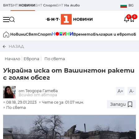
БНТ
БНТ
НОВИНИ
БНТ
Спорт
БНТ
На живо
BG
0
0
Новини
Свят
Спорт
Времето
България и еврото
Би
НАЗАД
Начало
Европа
По света
Украйна иска от Вашингтон ракети
с голям обсег
Теодора Гатева
A+
A-
от
Всичко от автора
08:18, 29.01.2023
Чете се за: 01:07 мин.
Запази
По света