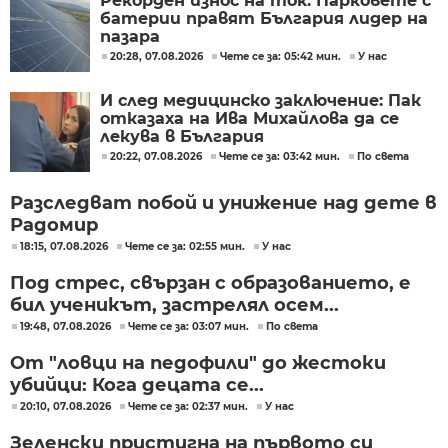
Рекорден износ на ток: Парковете с
батерии правят България лидер на
пазара
20:28, 07.08.2026
Чете се за: 05:42 мин.
У нас
И след медицинско заключение: Пак
отказаха на Ива Михайлова да се
лекува в България
20:22, 07.08.2026
Чете се за: 03:42 мин.
По света
Разследват побой и унижение над дете в
Радомир
18:15, 07.08.2026
Чете се за: 02:55 мин.
У нас
Под стрес, свързан с образованието, е
бил ученикът, застрелял осем...
19:48, 07.08.2026
Чете се за: 03:07 мин.
По света
От "ловци на педофили" до жестоки
убийци: Кога децата се...
20:10, 07.08.2026
Чете се за: 02:37 мин.
У нас
Зеленски пристигна на първото си