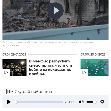
Субтитрите са автоматично генерирани и може да съдържат
неточности.
07:51, 29.01.2023
07:00, 29.01.2023
В Мемфис разпускат
спецотряда, част от
който са полицаите,
пребили...
Слушай новината
-01:02
Play
Mute
Setti