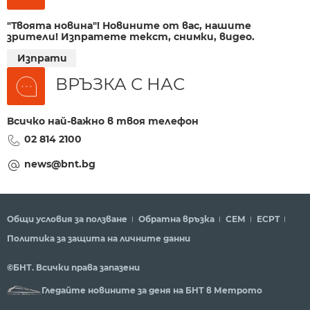
"Твоята новина"! Новините от вас, нашите
зрители! Изпратете текст, снимки, видео.
Изпрати
ВРЪЗКА С НАС
Всичко най-важно в твоя телефон
02 814 2100
news@bnt.bg
Общи условия за ползване
Обратна връзка
СЕМ
ECPT
Политика за защита на личните данни
©БНТ. Всички права запазени
Гледайте новините за деня на БНТ в Метрото