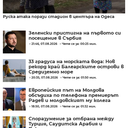
Руска атака порази стадион в центъра на Одеса
Зеленски пристигна на първото си
посещение в Сърбия
21:46, 07.08.2026
Чете се за: 00:25 мин.
33 градуса на морската вода: Нов
рекорд край Балеарските острови в
Средиземно море
20:35, 07.08.2026
Чете се за: 01:50 мин.
Европейския път на Молдова
обсъдиха по телефона премиерът
Радев и молдовският му колега
Тофан
18:50, 07.08.2026
Чете се за: 01:32 мин.
Споразумение за отбрана между
Турция, Саудитска Арабия и