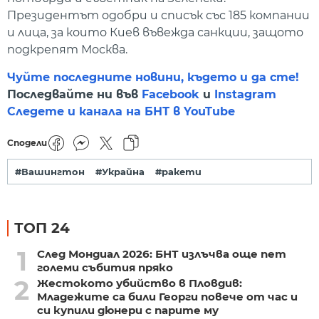
Президентът одобри и списък със 185 компании
и лица, за които Киев въвежда санкции, защото
подкрепят Москва.
Чуйте последните новини, където и да сте!
Последвайте ни във
Facebook
и
Instagram
Следете и канала на БНТ в YouTube
Сподели
#Вашингтон
#Украйна
#ракети
ТОП 24
1
След Мондиал 2026: БНТ излъчва още пет
големи събития пряко
2
Жестокото убийство в Пловдив:
Младежите са били Георги повече от час и
си купили дюнери с парите му