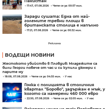
Пакистан
17:47, 07.08.2026
Чете се за: 00:57 мин.
Заради сушата: Една от най-
големите тревни площи в
британската столица е напълно
изгоряла
17:21, 07.08.2026
Чете се за: 00:32 мин.
Реклама
ВОДЕЩИ НОВИНИ
Жестокото убийство в Пловдив: Младежите са
били Георги повече от час и си купили дюнери с
парите му
18:08, 07.08.2026
Чете се за: 04:55 мин.
У нас
Гонка с полицията в столичния
квартал "Борово", задържан е мъж, у
когото са намерени 460 000 евро
22:50, 07.08.2026
Чете се за: 02:05 мин.
У нас