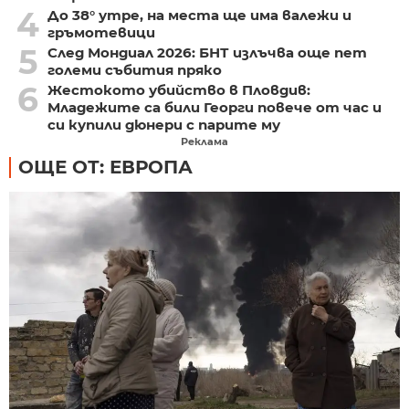
4
До 38° утре, на места ще има валежи и
гръмотевици
5
След Мондиал 2026: БНТ излъчва още пет
големи събития пряко
6
Жестокото убийство в Пловдив:
Младежите са били Георги повече от час и
си купили дюнери с парите му
Реклама
ОЩЕ ОТ: ЕВРОПА