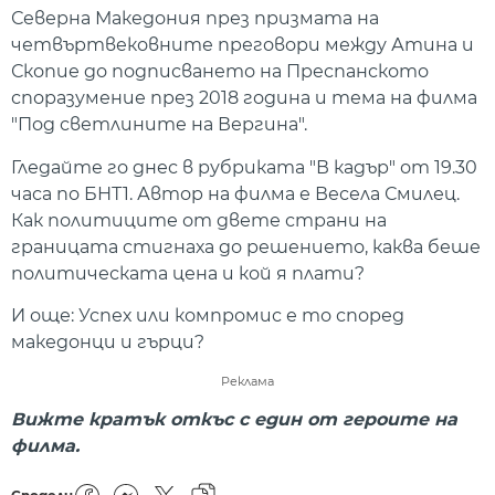
Северна Македония през призмата на
четвъртвековните преговори между Атина и
Скопие до подписването на Преспанското
споразумение през 2018 година и тема на филма
"Под светлините на Вергина".
Гледайте го днес в рубриката "В кадър" от 19.30
часа по БНТ1. Автор на филма е Весела Смилец.
Как политиците от двете страни на
границата стигнаха до решението, каква беше
политическата цена и кой я плати?
И още: Успех или компромис е то според
македонци и гърци?
Реклама
Вижте кратък откъс с един от героите на
филма.