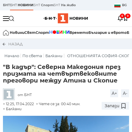
БНТ
БНТ
НОВИНИ
БНТ
Спорт
БНТ
На живо
BG
0
0
Новини
Свят
Спорт
Времето
България и еврото
Би
НАЗАД
Начало
По света
Балкани
ОТНОШЕНИЯТА СОФИЯ-СКОП
"В кадър": Северна Македония през
призмата на четвъртвековните
преговори между Атина и Скопие
A+
A-
БНТ
от
12:25, 17.04.2022
Чете се за: 00:40 мин.
Запази
Балкани