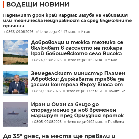
ВОДЕЩИ НОВИНИ
Падналият дрон край Кардам: Загуба на навигация
или техническа неизправност са сред възможните
причини
08:36, 09.08.2026
Чете се за: 04:47 мин.
У нас
Доброволци и тежка техника се
включват в гасенето на пожара
край бобошевското село Висока
могила
08:24, 09.08.2026
Чете се за: 01:52 мин.
У нас
Земеделският министър Пламен
Абровски: Държавата трябва да
засили контрола върху вноса от
трети страни
08:51, 09.08.2026
Чете се за: 09:27 мин.
Политика
Иран и Оман са близо до
споразумение за нов временен
маршрут през Ормузкия проток
08:05, 09.08.2026
Чете се за: 01:22 мин.
По света
До 35° днес, на места ще превали и