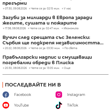
прегърми
07:30, 09.08.2026
Чете се за: 02:15 мин.
У нас
Загуби за милиарди в Европа заради
жегите, сушата и пожарите
17:38, 08.08.2026
Чете се за: 02:47 мин.
Икономика
Вучич след срещата със Зеленски:
Сърбия ще подкрепя независимостта...
20:22, 08.08.2026
Чете се за: 03:30 мин.
По света
Прабългарски надпис и смущаващи
погребални обреди в Плиска
20:30, 08.08.2026
Чете се за: 13:05 мин.
Още
ПОСЛЕДВАЙТЕ НИ В
Facebook
Instagram
YouTube
TikTok