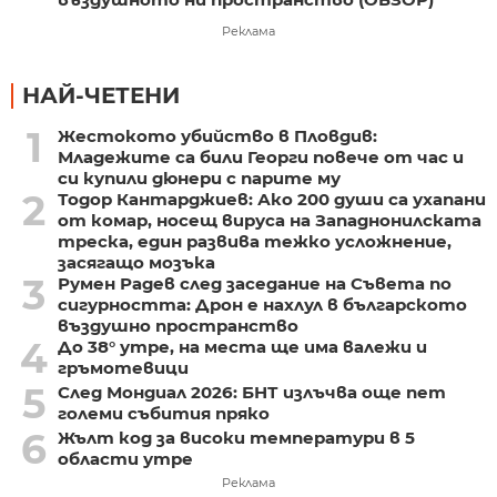
Реклама
НАЙ-ЧЕТЕНИ
1
Жестокото убийство в Пловдив:
Младежите са били Георги повече от час и
си купили дюнери с парите му
2
Тодор Кантарджиев: Ако 200 души са ухапани
от комар, носещ вируса на Западнонилската
треска, един развива тежко усложнение,
засягащо мозъка
3
Румен Радев след заседание на Съвета по
сигурността: Дрон е нахлул в българското
въздушно пространство
4
До 38° утре, на места ще има валежи и
гръмотевици
5
След Мондиал 2026: БНТ излъчва още пет
големи събития пряко
6
Жълт код за високи температури в 5
области утре
Реклама