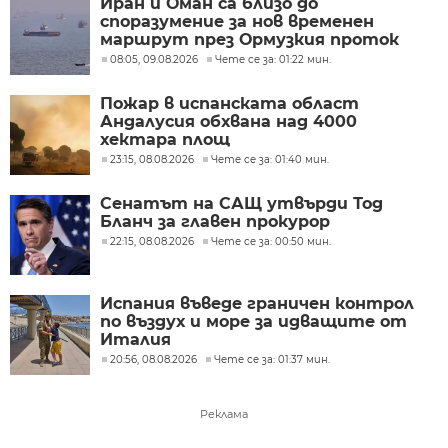
Иран и Оман са близо до
споразумение за нов временен
маршрут през Ормузкия проток
08:05, 09.08.2026
Чете се за: 01:22 мин.
Пожар в испанската област
Андалусия обхвана над 4000
хектара площ
23:15, 08.08.2026
Чете се за: 01:40 мин.
Сенатът на САЩ утвърди Тод
Бланч за главен прокурор
22:15, 08.08.2026
Чете се за: 00:50 мин.
Испания въведе граничен контрол
по въздух и море за идващите от
Италия
20:56, 08.08.2026
Чете се за: 01:37 мин.
Реклама