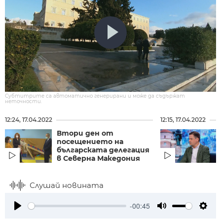
Субтитрите са автоматично генерирани и може да съдържат
неточности.
12:24, 17.04.2022
12:15, 17.04.2022
Втори ден от
посещението на
българската делегация
в Северна Македония
Слушай новината
-00:45
Play
Mute
Setti