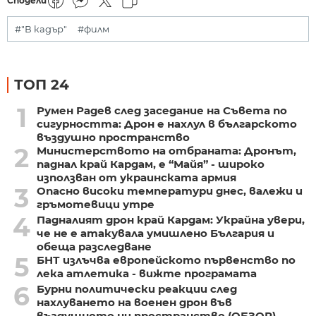
Сподели
#"В кадър"
#филм
ТОП 24
1
Румен Радев след заседание на Съвета по
сигурността: Дрон е нахлул в българското
въздушно пространство
2
Министерството на отбраната: Дронът,
паднал край Кардам, е “Майя” - широко
използван от украинската армия
3
Опасно високи температури днес, валежи и
гръмотевици утре
4
Падналият дрон край Кардам: Украйна увери,
че не е атакувала умишлено България и
обеща разследване
5
БНТ излъчва европейското първенство по
лека атлетика - вижте програмата
6
Бурни политически реакции след
нахлуването на военен дрон във
въздушното ни пространство (ОБЗОР)