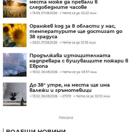
места може да превали в
следобедните часове
13:09, 07.08.2026
Чете се за: 02:22 мин.
Оранжев код за 8 области у нас,
температурите ще достигат до
38 градуса
06:31, 07.08.2026
Чете се за: 01:35 мин.
Продължава изтощителната
надпревара с бушуващите пожари в
Европа
19:02, 06.08.2026
Чете се за: 03:57 мин.
До 38° утре, на места ще има
валежи и гръмотевици
13:02, 06.08.2026
27019
Чете се за: 02:10 мин.
Реклама
ВОДЕЩИ НОВИНИ