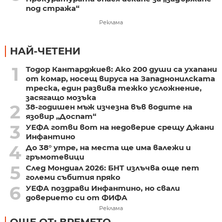
под стража“
Реклама
НАЙ-ЧЕТЕНИ
1
Тодор Кантарджиев: Ако 200 души са ухапани
от комар, носещ вируса на Западнонилската
треска, един развива тежко усложнение,
засягащо мозъка
2
38-годишен мъж изчезна във водите на
язовир „Доспат“
3
УЕФА готви вот на недоверие срещу Джани
Инфантино
4
До 38° утре, на места ще има валежи и
гръмотевици
5
След Мондиал 2026: БНТ излъчва още пет
големи събития пряко
6
УЕФА поздрави Инфантино, но свали
доверието си от ФИФА
Реклама