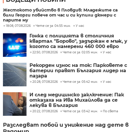
Жестокото убийство в Пловдив: Младежите са
били Георги повече от час и си купили дюнери с
парите му
18:08, 07.08.2026
Чете се за: 04:55 мин.
У нас
Гонка с полицията в столичния
квартал "Борово", задържан е мъж, у
когото са намерени 460 000 евро
22:50, 07.08.2026
Чете се за: 02:05 мин.
У нас
Рекорден износ на ток: Парковете с
батерии правят България лидер на
пазара
20:28, 07.08.2026
Чете се за: 05:42 мин.
У нас
И след медицинско заключение: Пак
отказаха на Ива Михайлова да се
лекува в България
20:22, 07.08.2026
Чете се за: 03:42 мин.
По света
Разследват побой и унижение над дете в
Радомир