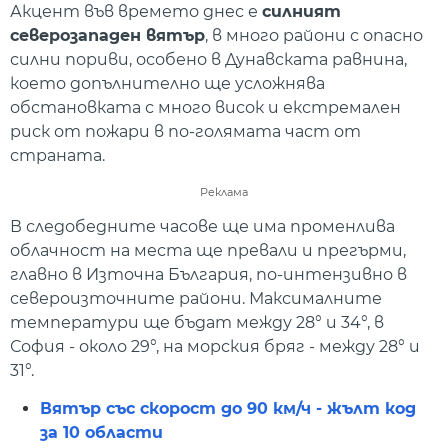
Акцент във времето днес е
силният
северозападен вятър
, в много райони с опасно
силни пориви, особено в Дунавската равнина,
което допълнително ще усложнява
обстановката с много висок и екстремален
риск от пожари в по-голямата част от
страната.
Реклама
В следобедните часове ще има променлива
облачност на места ще превали и прегърми,
главно в Източна България, по-интензивно в
североизточните райони. Максималните
температури ще бъдат между 28° и 34°, в
София - около 29°, на морския бряг - между 28° и
31°.
Вятър със скорост до 90 км/ч - жълт код
за 10 области