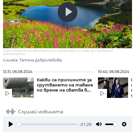
Субтитрите са автоматично генерирани и може да съдържат
неточности.
Снимка: Татяна Добролюбова
12:31, 06.08.2024
10:40, 06.08.2024
Какви са причините за
К
срутването на тавана
о
по време на сватба в...
н
д
Слушай новината
-01:29
Play
Mute
Setti