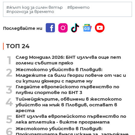
#жълт код за силен вятър
#времето
#прогноза за времето
Последвайте ни
ТОП 24
1
След Мондиал 2026: БНТ излъчва още пет
големи събития пряко
2
Жестокото убийство в Пловдив:
Младежите са били Георги повече от час и
си купили дюнери с парите му
3
Гледайте европейското първенство по
плувни спортове по БНТ 3
4
Тийнейджърите, обвинени в жестокото
убийство на мъж в Пловдив, остават в
ареста
5
БНТ излъчва европейското първенство по
лека атлетика - вижте програмата
6
Жестокото убийство в Пловдив:
Прокуратурата внася искане за „задържане