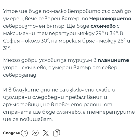
Утре ще бъде по-малко ветровито със слаб до
умерен, вече северен вятър, по
Черноморието
-
североизточен вятър. Ще бъде
слънчево
с
максимални температури между 29° и 34°, в
София – около 30°, на морския бряг - между 26° и
31°.
Много добри условия за туризъм в
планините
утре - слънчево, с умерен вятър от север-
северозапад
И в близките дни не са изключени слаби и
изолирани следобедни превалявания и
гръмотевици, но в повечето райони от
страната ще бъде слънчево, а температурите
ще се повишават.
Сподели