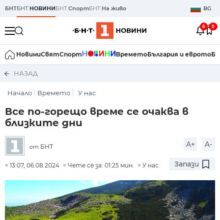
БНТ
БНТ
НОВИНИ
БНТ
Спорт
БНТ
На живо
BG
6
0
Новини
Свят
Спорт
Времето
България и еврото
Би
НАЗАД
Начало
Времето
У нас
Все по-горещо време се очаква в
близките дни
A+
A-
БНТ
от
Запази
13:07, 06.08.2024
Чете се за: 01:25 мин.
У нас