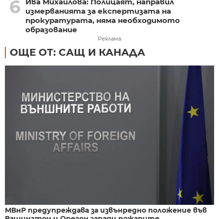
6
Ива Михайлова: Полицаят, направил
измерванията за експертизата на
прокуратурата, няма необходимото
образование
Реклама
ОЩЕ ОТ: САЩ И КАНАДА
МВнР предупреждава за извънредно положение във
Вашингтон и Орегон заради пожарите