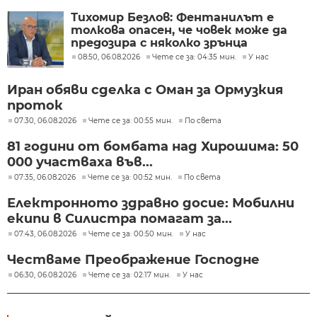
Тихомир Безлов: Фентанилът е
толкова опасен, че човек може да
предозира с няколко зрънца
08:50, 06.08.2026
Чете се за: 04:35 мин.
У нас
Иран обяви сделка с Оман за Ормузкия
проток
07:30, 06.08.2026
Чете се за: 00:55 мин.
По света
81 години от бомбата над Хирошима: 50
000 участваха във...
07:35, 06.08.2026
Чете се за: 00:52 мин.
По света
Електронното здравно досие: Мобилни
екипи в Силистра помагат за...
07:43, 06.08.2026
Чете се за: 00:50 мин.
У нас
Честваме Преображение Господне
06:30, 06.08.2026
Чете се за: 02:17 мин.
У нас