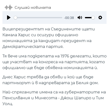
Слушай новината
-00:38
Play
Mute
Setti
Вицепрезидентът на Съединените щати
Камала Харис си осигури официално
номинацията за кандидат-президент на
Демократическата партия.
Тя вече има подкрепата на 1976 делегати, които
ще участват на конгреса на партията, когато
официално ще бъде обявена номинацията ѝ.
Днес Харис трябва да обяви и кой ще бъде
партньорът ѝ в надпреварата за Белия дом.
Най-спряганите имена са на губернаторите на
Пенсилвания и Минесота - Джош Шапиро и Тим
Уолц.