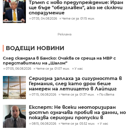
Тръмп с ново предупреждение: Иран
ще бъде "обезглавен", ако не сключи
споразумение
07:35, 04.08.2026
Чете се за: 01:15 мин.
Реклама
ВОДЕЩИ НОВИНИ
След скандала в Банско: Очаква се среща на МВР с
представители на „Шалом“
07:05, 06.08.2026
Чете се за: 01:07 мин.
У нас
Сериозна заплаха за сигурността в
Германия, след като дрон беше
намерен на летището в Лайпциг
07:15, 06.08.2026
Чете се за: 01:37 мин.
По света
Експерт: Не всеки неоторизиран
достъп означава пробив на данни, но
показва сериозни пропуски в
киберсигурността
08:15, 06.08.2026
Чете се за: 05:52 мин.
У нас