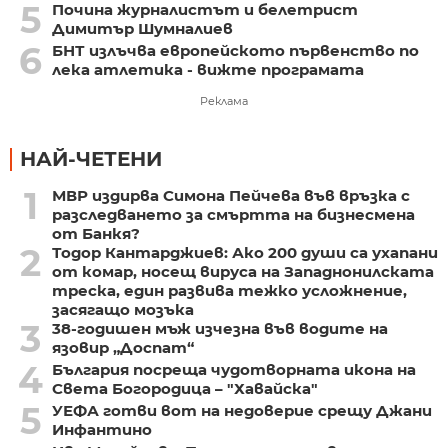
5
Почина журналистът и белетрист
Димитър Шумналиев
6
БНТ излъчва европейското първенство по
лека атлетика - вижте програмата
Реклама
НАЙ-ЧЕТЕНИ
1
МВР издирва Симона Пейчева във връзка с
разследването за смъртта на бизнесмена
от Банкя?
2
Тодор Кантарджиев: Ако 200 души са ухапани
от комар, носещ вируса на Западнонилската
треска, един развива тежко усложнение,
засягащо мозъка
3
38-годишен мъж изчезна във водите на
язовир „Доспат“
4
България посреща чудотворната икона на
Света Богородица – "Хавайска"
5
УЕФА готви вот на недоверие срещу Джани
Инфантино