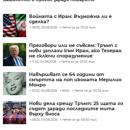
Войната с Иран: Възможна ли е
сделка?
06:35, 05.08.2026
Чете се за: 01:02 мин.
Преговори или не съвсем: Тръмп с
нови заплахи към Иран, ако Техеран
не сключи споразумение
11:42, 04.08.2026
Чете се за: 03:32 мин.
Навършват се 64 години от
смъртта на поп иконата Мерилин
Монро
10:03, 04.08.2026
6034
Чете се за: 00:32 мин.
Нови дела срещу Тръмп: 25 щата го
съдят заради последните мита
върху вноса
08:25, 04.08.2026
Чете се за: 00:50 мин.