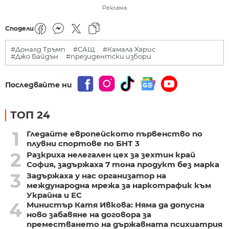
Реклама
Сподели
#Доналд Тръмп
#САЩ
#Камала Харис
#Джо Байдън
#президентски избори
Последвайте ни
ТОП 24
1
Гледайте европейското първенство по
плувни спортове по БНТ 3
2
Разкриха нелегален цех за зехтин край
София, задържаха 7 тона продукт без марка
3
Задържаха у нас организатор на
международна мрежа за наркотрафик към
Украйна и ЕС
4
Министър Катя Ивкова: Няма да допусна
ново забавяне на договора за
преместването на държавната психиатрия