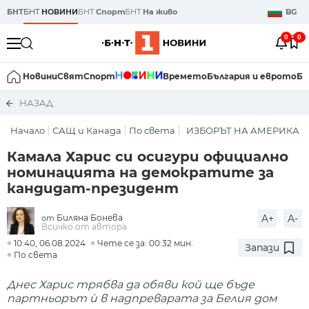
БНТ
БНТ
НОВИНИ
БНТ
Спорт
БНТ
На живо
BG
0
0
Новини
Свят
Спорт
Времето
България и еврото
Би
НАЗАД
Начало
САЩ и Канада
По света
ИЗБОРЪТ НА АМЕРИКА
Камала Харис си осигури официално
номинацията на демократите за
кандидат-президент
Биляна Бонева
A+
A-
от
Всичко от автора
10:40, 06.08.2024
Чете се за: 00:32 мин.
Запази
По света
Днес Харис трябва да обяви кой ще бъде
партньорът ѝ в надпреварата за Белия дом