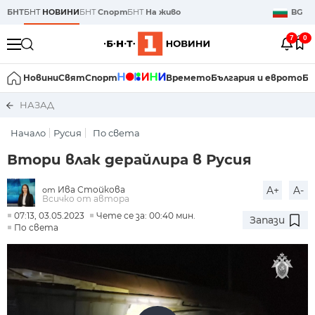
БНТ
БНТ
НОВИНИ
БНТ
Спорт
БНТ
На живо
BG
7
0
Новини
Свят
Спорт
Времето
България и еврото
Би
НАЗАД
Начало
Русия
По света
Втори влак дерайлира в Русия
Ива Стойкова
A+
A-
от
Всичко от автора
07:13, 03.05.2023
Чете се за: 00:40 мин.
Запази
По света