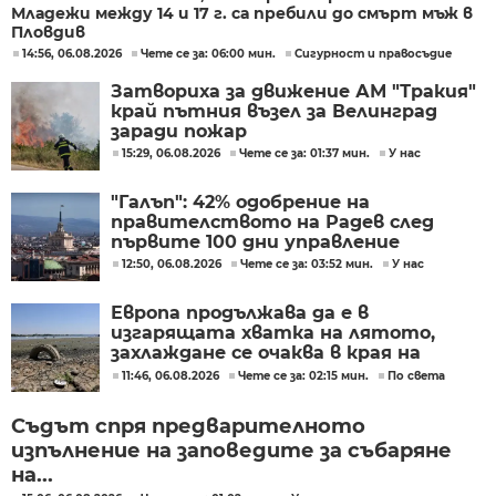
Младежи между 14 и 17 г. са пребили до смърт мъж в
Пловдив
14:56, 06.08.2026
Чете се за: 06:00 мин.
Сигурност и правосъдие
Затвориха за движение АМ "Тракия"
край пътния възел за Велинград
заради пожар
15:29, 06.08.2026
Чете се за: 01:37 мин.
У нас
"Галъп": 42% одобрение на
правителството на Радев след
първите 100 дни управление
12:50, 06.08.2026
Чете се за: 03:52 мин.
У нас
Европа продължава да е в
изгарящата хватка на лятото,
захлаждане се очаква в края на
седмицата
11:46, 06.08.2026
Чете се за: 02:15 мин.
По света
Съдът спря предварителното
изпълнение на заповедите за събаряне
на...