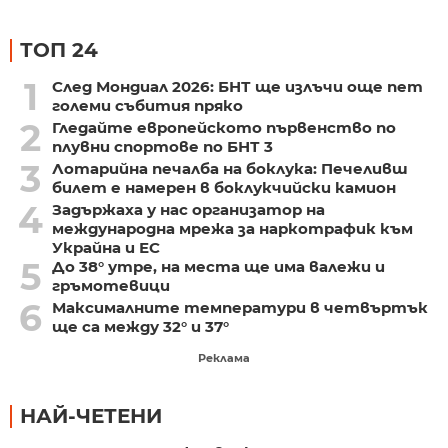
ТОП 24
1
След Мондиал 2026: БНТ ще излъчи още пет
големи събития пряко
2
Гледайте европейското първенство по
плувни спортове по БНТ 3
3
Лотарийна печалба на боклука: Печеливш
билет е намерен в боклукчийски камион
4
Задържаха у нас организатор на
международна мрежа за наркотрафик към
Украйна и ЕС
5
До 38° утре, на места ще има валежи и
гръмотевици
6
Максималните температури в четвъртък
ще са между 32° и 37°
Реклама
НАЙ-ЧЕТЕНИ