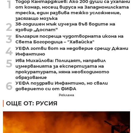
1
Тодор Кантарджиев: Ако 200 души са ухапани
от комар, носещ вируса на Западнонилската
треска, един развива тежко усложнение,
засягащо мозъка
2
38-годишен мъж изчезна във водите на
язовир „Доспат“
3
България посреща чудотворната икона на
Света Богородица – "Хавайска"
4
УЕФА готви вот на недоверие срещу Джани
Инфантино
5
Ива Михайлова: Полицаят, направил
измерванията за експертизата на
прокуратурата, няма необходимото
образование
6
УЕФА поздрави Инфантино, но свали
доверието си от ФИФА
Реклама
ОЩЕ ОТ: РУСИЯ