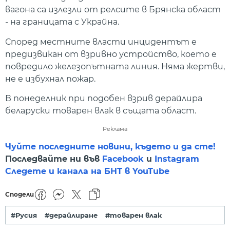
вагона са излезли от релсите в Брянска област
- на границата с Украйна.
Според местните власти инцидентът е
предизвикан от взривно устройство, което е
повредило железопътната линия. Няма жертви,
не е избухнал пожар.
В понеделник при подобен взрив дерайлира
беларуски товарен влак в същата област.
Реклама
Чуйте последните новини, където и да сте!
Последвайте ни във
Facebook
и
Instagram
Следете и канала на БНТ в YouTube
Сподели
#Русия
#дерайлиране
#товарен влак