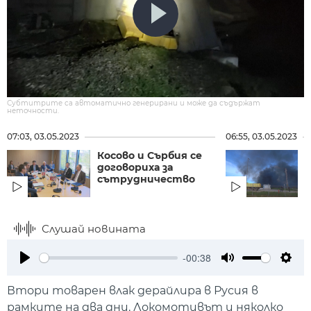
Субтитрите са автоматично генерирани и може да съдържат
неточности.
07:03, 03.05.2023
06:55, 03.05.2023
Косово и Сърбия се
И
договориха за
в
сътрудничество
Слушай новината
-00:38
Play
Mute
Setti
Втори товарен влак дерайлира в Русия в
рамките на два дни. Локомотивът и няколко