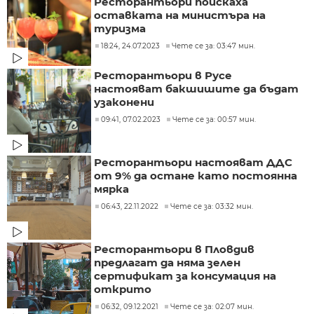
Ресторантьори поискаха
оставката на министъра на
туризма
18:24, 24.07.2023
Чете се за: 03:47 мин.
Ресторантьори в Русе
настояват бакшишите да бъдат
узаконени
09:41, 07.02.2023
Чете се за: 00:57 мин.
Ресторантьори настояват ДДС
от 9% да остане като постоянна
мярка
06:43, 22.11.2022
Чете се за: 03:32 мин.
Ресторантьори в Пловдив
предлагат да няма зелен
сертификат за консумация на
открито
06:32, 09.12.2021
Чете се за: 02:07 мин.