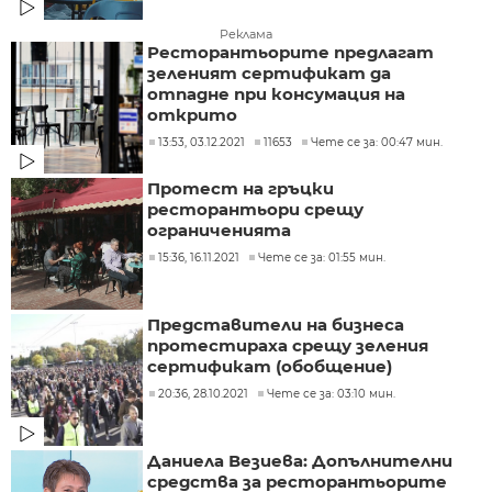
Реклама
Ресторантьорите предлагат
зеленият сертификат да
отпадне при консумация на
открито
13:53, 03.12.2021
11653
Чете се за: 00:47 мин.
Протест на гръцки
ресторантьори срещу
ограниченията
15:36, 16.11.2021
Чете се за: 01:55 мин.
Представители на бизнеса
протестираха срещу зеления
сертификат (обобщение)
20:36, 28.10.2021
Чете се за: 03:10 мин.
Даниела Везиева: Допълнителни
средства за ресторантьорите