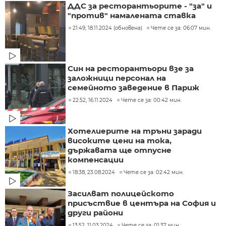
ДДС за ресторантьорите - "за" и
"против" намалената ставка
21:49, 18.11.2024 (обновена)
Чете се за: 06:07 мин.
Син на ресторантьори взе за
заложници персонал на
семейното заведение в Париж
22:52, 16.11.2024
Чете се за: 00:42 мин.
Хотелиерите на тръни заради
високите цени на тока,
държавата ще отпусне
компенсации
18:38, 23.08.2024
Чете се за: 02:42 мин.
Засилват полицейското
присъствие в центъра на София и
други райони
13:52, 11.03.2024
Чете се за: 01:37 мин.