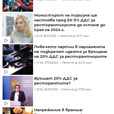
Министърът на туризма ще
настоява пред ЕК 9% ДДС за
ресторантьорите да остане до
края на 2024 г.
21:13, 18.12.2023
Чете се за: 01:17 мин.
Повечето партии в парламента
не подкрепят идеята за връщане
на 20% ДДС за ресторантьорите
17:40, 27.09.2023
Чете се за: 04:12 мин.
Връщат 20% ДДС за
ресторантите?
12:23, 26.09.2023
Чете се за: 01:35 мин.
Напрежение в бранша: