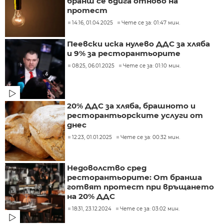
бранш се вдига отново на
протест
14:16, 01.04.2025
Чете се за: 01:47 мин.
Пеевски иска нулево ДДС за хляба
и 9% за ресторантьорите
08:25, 06.01.2025
Чете се за: 01:10 мин.
20% ДДС за хляба, брашното и
ресторантьорските услуги от
днес
12:23, 01.01.2025
Чете се за: 00:32 мин.
Недоволство сред
ресторантьорите: От бранша
готвят протест при връщането
на 20% ДДС
18:31, 23.12.2024
Чете се за: 03:02 мин.