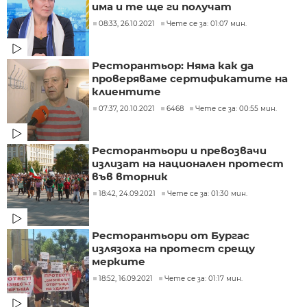
има и те ще ги получат
08:33, 26.10.2021
Чете се за: 01:07 мин.
Ресторантьор: Няма как да
проверяваме сертификатите на
клиентите
07:37, 20.10.2021
6468
Чете се за: 00:55 мин.
Ресторантьори и превозвачи
излизат на национален протест
във вторник
18:42, 24.09.2021
Чете се за: 01:30 мин.
Ресторантьори от Бургас
излязоха на протест срещу
мерките
18:52, 16.09.2021
Чете се за: 01:17 мин.