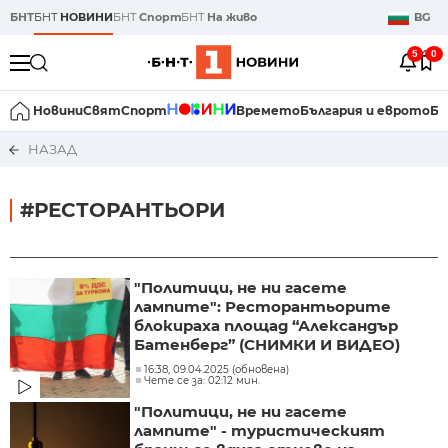
БНТ
БНТ
НОВИНИ
БНТ
Спорт
БНТ
На живо
BG
5
0
Новини
Свят
Спорт
Времето
България и еврото
Би
НАЗАД
#РЕСТОРАНТЬОРИ
"Политици, не ни гасете
лампите": Ресторантьорите
блокираха площад “Александър
Батенберг” (СНИМКИ И ВИДЕО)
16:38, 09.04.2025 (обновена)
Чете се за: 02:12 мин.
"Политици, не ни гасете
лампите" - туристическият