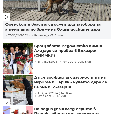
Френските власти са осуетили заговори за
атентати по време на Олимпийските игри
07:00, 12.09.2024
Чете се за: 01:10 мин.
Бронзовата медалистка Кимия
Ализаде се прибра в България
(СНИМКИ)
15:41, 15.08.2024
Чете се за: 00:12 мин.
Да се грижиш за сигурността на
Игрите в Париж - кучето Дарк се
върна в България
14:33, 14.08.2024 (обновена)
Чете се за: 02:10 мин.
На родна земя след Игрите в
Париж - овации от гордост за