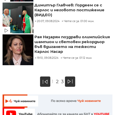
Димитър Главчев: Гордеем се с
Карлос и неговото постижение
(ВИДЕО)
20:07, 09.08.2024
Чете се за: 01:00 мин.
Рая Назарян поздрави олимпийския
шампион и световен рекордьор
във вдигането на тежести
Карлос Насар
19:10, 09.08.2024
Чете се за: 01:12 мин.
»
1
2
3
«