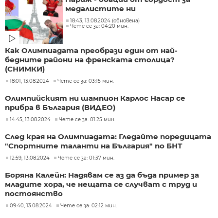
медалистите ни
18:43, 13.08.2024 (обновена)
Чете се за: 04:20 мин.
Как Олимпиадата преобрази един от най-
бедните райони на френската столица?
(СНИМКИ)
18:01, 13.08.2024
Чете се за: 03:15 мин.
Олимпийският ни шампион Карлос Насар се
прибра в България (ВИДЕО)
14:45, 13.08.2024
Чете се за: 01:25 мин.
След края на Олимпиадата: Гледайте поредицата
"Спортните таланти на България" по БНТ
12:59, 13.08.2024
Чете се за: 01:37 мин.
Боряна Калейн: Надявам се аз да бъда пример за
младите хора, че нещата се случват с труд и
постоянство
09:40, 13.08.2024
Чете се за: 02:12 мин.