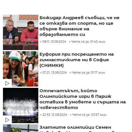
Божидар Андреев съобщи, че не
се отказва от спорта, но ще
обърне внимание на
образованието си
08:11, 13.08.2024
Чете се за: 01:45 мин.
Еуфория при посрещането на
гимнастичките ни в София
(СНИМКИ)
07:21, 13.08.2024
Чете се за: 01:17 мин.
Отпечатъкът, който
Олимпийските игри в Париж
оставиха в умовете и сърцата на
човечеството
22:33, 12.08.2024
Чете се за: 03:57 мин.
Златните олимпийци Семен