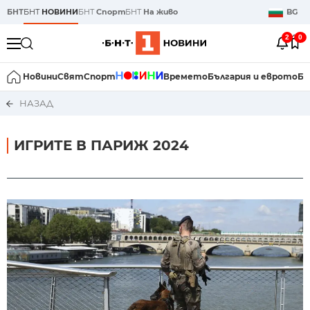
БНТ
БНТ
НОВИНИ
БНТ
Спорт
БНТ
На живо
BG
2
0
Новини
Свят
Спорт
Времето
България и еврото
Би
НАЗАД
ИГРИТЕ В ПАРИЖ 2024