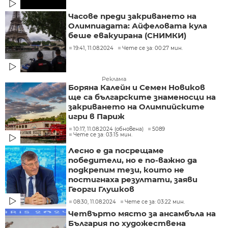
Часове преди закриването на
Олимпиадата: Айфеловата кула
беше евакуирана (СНИМКИ)
19:41, 11.08.2024
Чете се за: 00:27 мин.
Реклама
Боряна Калейн и Семен Новиков
ще са българските знаменосци на
закриването на Олимпийските
игри в Париж
10:17, 11.08.2024 (обновена)
5089
Чете се за: 03:15 мин.
Лесно е да посрещаме
победители, но е по-важно да
подкрепим тези, които не
постигнаха резултати, заяви
Георги Глушков
08:30, 11.08.2024
Чете се за: 03:22 мин.
Четвърто място за ансамбъла на
България по художествена