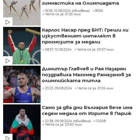
гимнастика на Олимпиадата
16:56, 10.08.2024 (обновена)
8056
Чете се за: 01:35 мин.
Карлос Насар пред БНТ: Греши ли
изкуственият интелект в
прогнозите за медали
08:57, 10.08.2024
Чете се за: 00:57 мин.
Димитър Главчев и Рая Назарян
поздравиха Магомед Рамазанов за
олимпийската титла
23:23, 09.08.2024
Чете се за: 01:55 мин.
Само за два дни България вече има
седем медала от Игрите в Париж
22:38, 09.08.2024 (обновена)
10208
Чете се за: 03:30 мин.