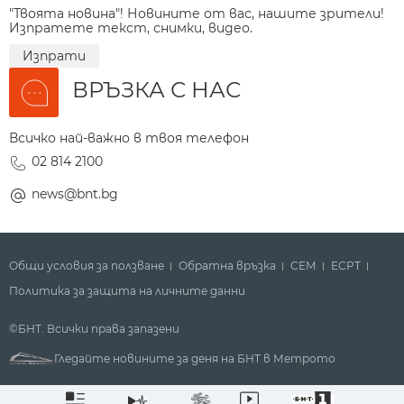
"Твоята новина"! Новините от вас, нашите зрители!
Изпратете текст, снимки, видео.
Изпрати
ВРЪЗКА С НАС
Всичко най-важно в твоя телефон
02 814 2100
news@bnt.bg
Общи условия за ползване
Обратна връзка
СЕМ
ECPT
Политика за защита на личните данни
©БНТ. Всички права запазени
Гледайте новините за деня на БНТ в Метрото