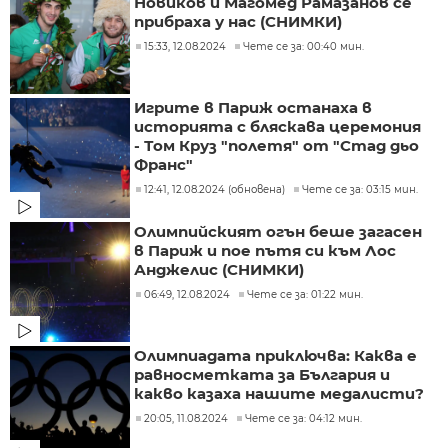
Новиков и Магомед Рамазанов се
прибраха у нас (СНИМКИ)
15:33, 12.08.2024
Чете се за: 00:40 мин.
Игрите в Париж останаха в
историята с бляскава церемония
- Том Круз "полетя" от "Стад дьо
Франс"
12:41, 12.08.2024 (обновена)
Чете се за: 03:15 мин.
Олимпийският огън беше загасен
в Париж и пое пътя си към Лос
Анджелис (СНИМКИ)
06:49, 12.08.2024
Чете се за: 01:22 мин.
Олимпиадата приключва: Каква е
равносметката за България и
какво казаха нашите медалисти?
20:05, 11.08.2024
Чете се за: 04:12 мин.