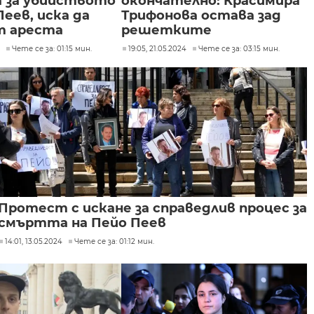
а за убийството
окончателно: Красимира
Пеев, иска да
Трифонова остава зад
т ареста
решетките
4
Чете се за: 01:15 мин.
19:05, 21.05.2024
Чете се за: 03:15 мин.
Протест с искане за справедлив процес за
смъртта на Пейо Пеев
14:01, 13.05.2024
Чете се за: 01:12 мин.