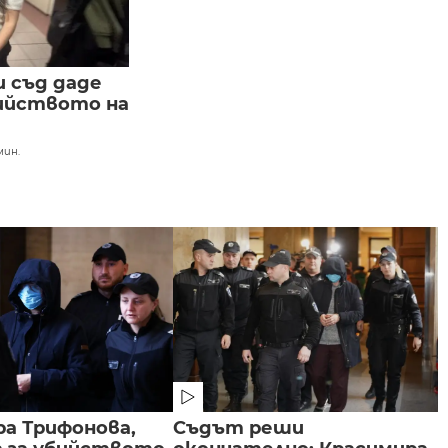
 съд даде
бийството на
мин.
а Трифонова,
Съдът реши