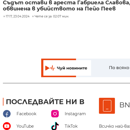
Съдът остави в ареста Габриела Славова
обвинена в убийството на Пейо Пеев
17:17, 23.04.2024
Чете се за: 02:07 мин.
ПОСЛЕДВАЙТЕ НИ В
BN
Facebook
Instagram
Всичко най-в
YouTube
TikTok