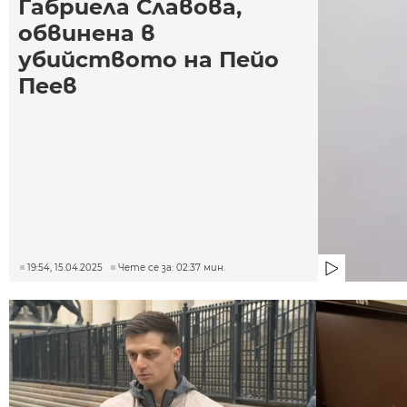
Габриела Славова,
обвинена в
убийството на Пейо
Пеев
19:54, 15.04.2025
Чете се за: 02:37 мин.