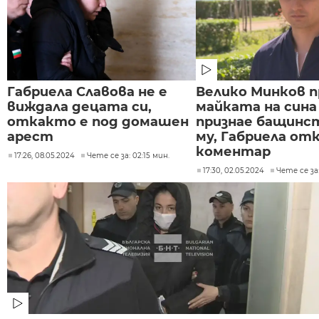
Габриела Славова не е
Велико Минков п
виждала децата си,
майката на сина 
откакто е под домашен
признае бащин
арест
му, Габриела от
коментар
17:26, 08.05.2024
Чете се за: 02:15 мин.
17:30, 02.05.2024
Чете се за: