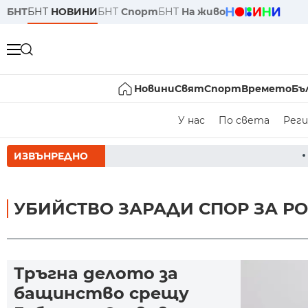
БНТ
БНТ
НОВИНИ
БНТ
Спорт
БНТ
На живо
Новини
Свят
Спорт
Времето
Бъ
У нас
По света
Реги
ИЗВЪНРЕДНО
РУМЕН РАДЕВ СЛЕД 
УБИЙСТВО ЗАРАДИ СПОР ЗА Р
Тръгна делото за
бащинство срещу