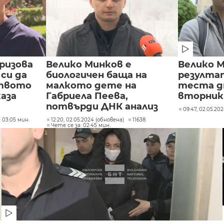
ризова
Велико Минков е
Велико М
си да
биологичен баща на
резулта
ството
малкото дете на
теста д
каза
Габриела Пеева,
вторник
потвърди ДНК анализ
09:47, 02.05.20
 03:05 мин.
12:20, 02.05.2024 (обновена)
11638
Чете се за: 02:45 мин.