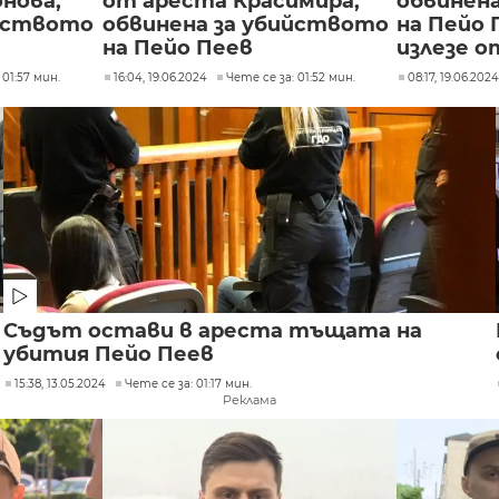
нова,
от ареста Красимира,
обвинен
ийството
обвинена за убийството
на Пейо 
на Пейо Пеев
излезе о
 01:57 мин.
16:04, 19.06.2024
Чете се за: 01:52 мин.
08:17, 19.06.202
Съдът остави в ареста тъщата на
убития Пейо Пеев
15:38, 13.05.2024
Чете се за: 01:17 мин.
Реклама