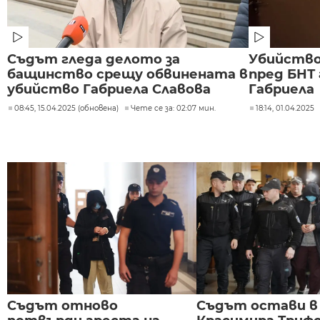
Съдът гледа делото за
Убийство
бащинство срещу обвинената в
пред БНТ
убийство Габриела Славова
Габриела
08:45, 15.04.2025 (обновена)
Чете се за: 02:07 мин.
18:14, 01.04.2025
Съдът отново
Съдът остави в