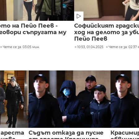
то на Пейо Пеев -
Софийският градски
 говори съпругата му
ход на делото за у
Пейо Пеев
Чете се за: 03:05 мин.
10:53, 01.04.2025
Чете се за: 02:37 
 ареста
Съдът отказа да пусне
Красимир