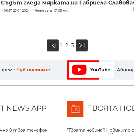
,
Съдът гледа мярката на Габриела Славова
06:57, 23.04.2024
Чете се за: 01:05 мин.
»
1
2
3
«
T NEWS APP
ТВОЯТА НО
ажно в твоя телефон
"Твоята новина"! Новините о