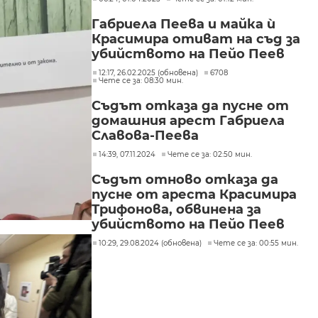
Габриела Пеева и майка ѝ
Красимира отиват на съд за
убийството на Пейо Пеев
12:17, 26.02.2025 (обновена)
6708
Чете се за: 08:30 мин.
Съдът отказа да пусне от
домашния арест Габриела
Славова-Пеева
14:39, 07.11.2024
Чете се за: 02:50 мин.
Съдът отново отказа да
пусне от ареста Красимира
Трифонова, обвинена за
убийството на Пейо Пеев
10:29, 29.08.2024 (обновена)
Чете се за: 00:55 мин.