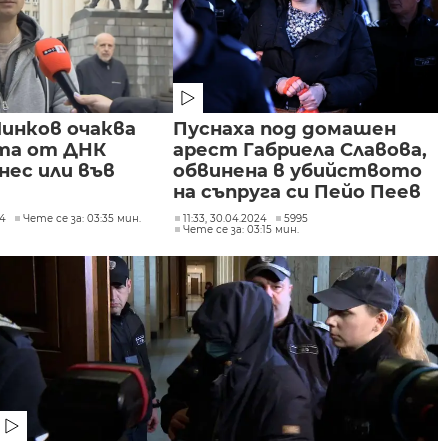
инков очаква
Пуснаха под домашен
та от ДНК
арест Габриела Славова,
нес или във
обвинена в убийството
на съпруга си Пейо Пеев
24
Чете се за: 03:35 мин.
11:33, 30.04.2024
5995
Чете се за: 03:15 мин.