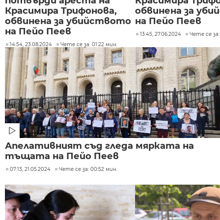
потвърди ареста на
Красимира Трифо
Красимира Трифонова,
обвинена за уб
обвинена за убийството
на Пейо Пеев
на Пейо Пеев
13:45, 27.06.2024
Чете се за:
14:54, 23.08.2024
Чете се за: 01:22 мин.
Апелативният съд гледа мярката на
тъщата на Пейо Пеев
07:13, 21.05.2024
Чете се за: 00:52 мин.