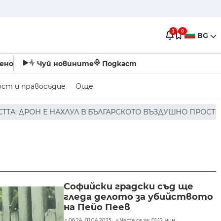
3
0
BG
ено
Чуй новините
Подкаст
ост и правосъдие
Още
 В БЪЛГАРСКОТО ВЪЗДУШНО ПРОСТРАНСТВО * * * НЯМА П
Софийски градски съд ще
гледа делото за убийството
на Пейо Пеев
06:24, 01.04.2025
Чете се за: 01:12 мин.