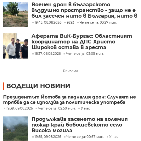
Военен дрон в българското
въздушно пространство - защо не е
бил засечен нито в България, нито в
Румъния?
19:45, 08.08.2026
9293
Чете се за: 03:27 мин.
Аферата ВиК-Бургас: Областният
координатор на ДПС Христо
Широков остава в ареста
18:37, 08.08.2026
Чете се за: 03:05 мин.
Реклама
ВОДЕЩИ НОВИНИ
Президентът Йотова за падналия дрон: Случаят не
трябва да се използва за политическа употреба
19:39, 09.08.2026
Чете се за: 02:50 мин.
У нас
Продължава гасенето на големия
пожар край бобошевското село
Висока могила
19:55, 09.08.2026
Чете се за: 00:57 мин.
У нас