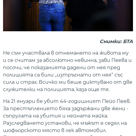
Снимки: БТА
Не съм участвала в отнемането на живота му
и се считам за абсолютно невинна, зави Пеева и
посочи, че показанията дадени от нея пред
полицията са били „изтръгнати от нея“ със
сила и страх. Всичко ми беше диктувано от две
служителки на полицията, каза още тя.
На 21 януари бе убит 44-годишният Пейо Пеев.
За престъплението бяха задържани две жени -
съпругата на убития и нейната майка.
Разследването установи, че мъжът е седял на
шофьорското място в лек автомобил.