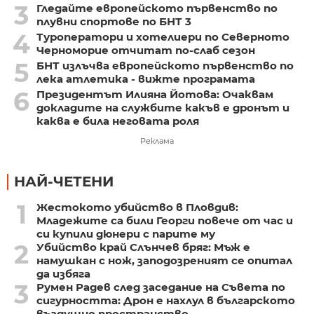
3
Гледайте европейското първенство по
плувни спортове по БНТ 3
4
Туроператори и хотелиери по Северното
Черноморие отчитат по-слаб сезон
5
БНТ излъчва европейското първенство по
лека атлетика - вижте програмата
6
Президентът Илияна Йотова: Очаквам
докладите на службите какъв е дронът и
каква е била неговата роля
Реклама
НАЙ-ЧЕТЕНИ
1
Жестокото убийство в Пловдив:
Младежите са били Георги повече от час и
си купили дюнери с парите му
2
Убийство край Слънчев бряг: Мъж е
намушкан с нож, заподозреният се опитал
да избяга
3
Румен Радев след заседание на Съвета по
сигурността: Дрон е нахлул в българското
въздушно пространство