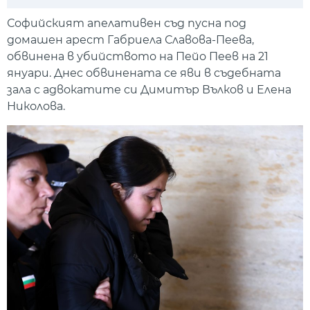
Play
Mute
Setti
Софийският апелативен съд пусна под
домашен арест Габриела Славова-Пеева,
обвинена в убийството на Пейо Пеев на 21
януари. Днес обвинената се яви в съдебната
зала с адвокатите си Димитър Вълков и Елена
Николова.