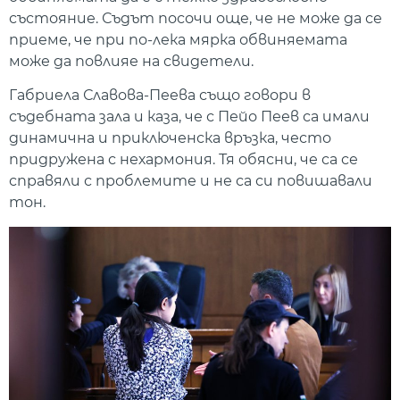
състояние. Съдът посочи още, че не може да се
приеме, че при по-лека мярка обвиняемата
може да повлияе на свидетели.
Габриела Славова-Пеева също говори в
съдебната зала и каза, че с Пейо Пеев са имали
динамична и приключенска връзка, често
придружена с нехармония. Тя обясни, че са се
справяли с проблемите и не са си повишавали
тон.