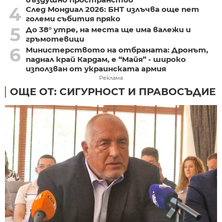
4
След Мондиал 2026: БНТ излъчва още пет
големи събития пряко
5
До 38° утре, на места ще има валежи и
гръмотевици
6
Министерството на отбраната: Дронът,
паднал край Кардам, е “Майя” - широко
използван от украинската армия
Реклама
ОЩЕ ОТ: СИГУРНОСТ И ПРАВОСЪДИЕ