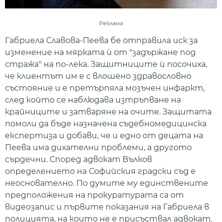
Реклама
Габриела Славова-Пеева бе отправила иск за
изменение на мярката ѝ от "задържане под
стража" на по-лека. Защитниците ѝ посочиха,
че клиентът им е с влошено здравословно
състояние и е претърпяла мозъчен инфаркт,
след който се наблюдава изтръпване на
крайниците и затваряне на очите. Защитата
помоли да бъде назначена съдебномедицинска
експертиза и добави, че и едно от децата на
Пеева има дихателни проблеми, а другото
сърдечни. Според адвокат Вълков
определението на Софийския градски съд е
неоснователно. По думите му единствените
предположения на прокуратурата са от
видеозапис и първите показания на Габриела в
полицията, на които не е присъствал адвокат.