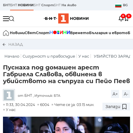
БНТ
БНТ
НОВИНИ
БНТ
Спорт
БНТ
На живо
BG
0
0
Новини
Свят
Спорт
Времето
България и еврото
Би
НАЗАД
Начало
Сигурност и правосъдие
У нас
УБИЙСТВО ЗАРАД
Пуснаха под домашен арест
Габриела Славова, обвинена в
убийството на съпруга си Пейо Пеев
A+
A-
БНТ
от
, Източник: БТА
11:33, 30.04.2024
6004
Чете се за: 03:15 мин.
Запази
У нас