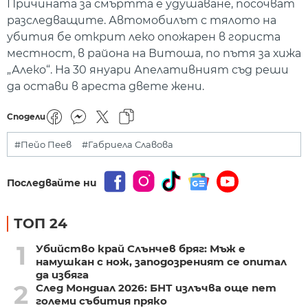
Причината за смъртта е удушаване, посочват
разследващите. Автомобилът с тялото на
убития бе открит леко опожарен в гориста
местност, в района на Витоша, по пътя за хижа
„Алеко“. На 30 януари Апелативният съд реши
да остави в ареста двете жени.
Сподели
#Пейо Пеев
#Габриела Славова
Последвайте ни
ТОП 24
1
Убийство край Слънчев бряг: Мъж е
намушкан с нож, заподозреният се опитал
да избяга
2
След Мондиал 2026: БНТ излъчва още пет
големи събития пряко