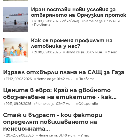
Иран постави нови условия за
отварянето на Ормузкия проток
18:09, 09.08.2026 (обновена)
Чете се за: 03:15 мин.
По света
Как се променя профилът на
летовника у нас?
21:08, 09.08.2026
Чете се за: 03:07 мин.
У нас
Израел отхвърли плана на САЩ за Газа
17:12, 09.08.2026
Чете се за: 01:42 мин.
По света
Цените в евро: Край на двойното
обозначаване на етикетите - как...
19:11, 09.08.2026
Чете се за: 02:47 мин.
Общество
Стаж и възраст - кои фактори
определят повишаването на
пенсионната...
20:42, 09.08.2026
Чете се за: 01:40 мин.
У нас