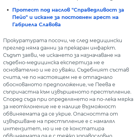
Протест под наслов "Справедливост за
Пейо" и искане за постоянен арест на
Габриела Славова
Прокуратурата посочи, че след медицински
преглед няма данни за прекаран инфаркт.
Съдът заяви, че искането за назначаване на
съдебно-медицинска експертиза не е
основателно и не го уважи. Съдебният състав
счита, че по настоящем не е отпаднало
обоснованото предположение, че Пеева е
съпричастна към извършеното престъпление.
Според съда при определянето на по-лека мярка
за неотклонение не е налице възможност
обвиняемата да се укрие. Опасността от
извършване на престъпление е с намалял
интензитет, но и не се констатира
обвиняемата да е с тежко здравословно