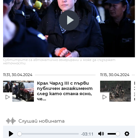
Субтитрите са автоматично генерирани и може да съдържат
неточности.
11:31, 30.04.2024
11:15, 30.04.2024
Крал Чарлз III с първи
Б
публичен ангажимент
3
след като стана ясно,
з
че...
н
Слушай новината
-03:11