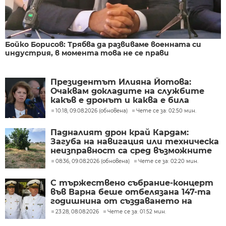
Бойко Борисов: Трябва да развиваме военната си
индустрия, в момента това не се прави
Президентът Илияна Йотова:
Очаквам докладите на службите
какъв е дронът и каква е била
неговата роля
10:18, 09.08.2026 (обновена)
Чете се за: 02:50 мин.
Падналият дрон край Кардам:
Загуба на навигация или техническа
неизправност са сред възможните
причини
08:36, 09.08.2026 (обновена)
Чете се за: 02:20 мин.
С тържествено събрание-концерт
във Варна беше отбелязана 147-та
годишнина от създаването на
Военноморските сили
23:28, 08.08.2026
Чете се за: 01:52 мин.