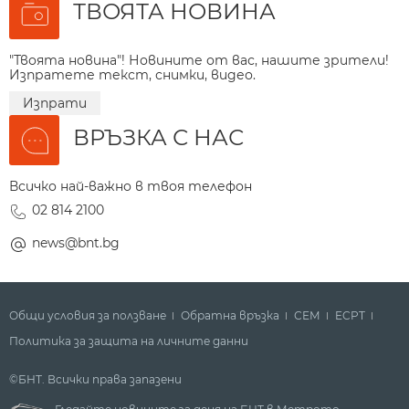
ТВОЯТА НОВИНА
"Твоята новина"! Новините от вас, нашите зрители!
Изпратете текст, снимки, видео.
Изпрати
ВРЪЗКА С НАС
Всичко най-важно в твоя телефон
02 814 2100
news@bnt.bg
Общи условия за ползване
Обратна връзка
СЕМ
ECPT
Политика за защита на личните данни
©БНТ. Всички права запазени