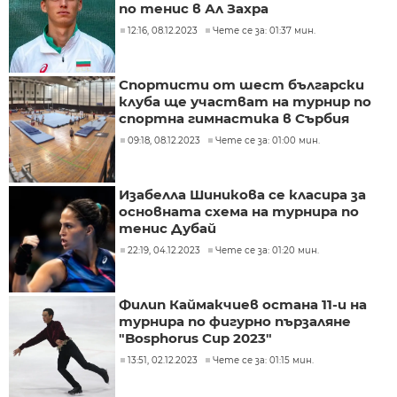
по тенис в Ал Захра
12:16, 08.12.2023
Чете се за: 01:37 мин.
Спортисти от шест български
клуба ще участват на турнир по
спортна гимнастика в Сърбия
09:18, 08.12.2023
Чете се за: 01:00 мин.
Изабелла Шиникова се класира за
основната схема на турнира по
тенис Дубай
22:19, 04.12.2023
Чете се за: 01:20 мин.
Филип Каймакчиев остана 11-и на
турнира по фигурно пързаляне
"Bosphorus Cup 2023"
13:51, 02.12.2023
Чете се за: 01:15 мин.