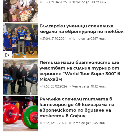
15:30, 21.04.2025
Чете се за: 00:37 мин.
Български ученици спечелиха
медали на евротурнир по текбол
21:04, 21.10.2024
Чете се за: 02:17 мин.
Петима наши биатлонисти ще
участват на силния турнир от
сериите "World Tour Super 300" в
Мюлхайм
17:53, 25.02.2024
Чете се за: 01:12 мин.
Румънка спечели титлата в
категория до 49 килограма на
европейското по вдигане на
тежести в София
21:33, 12.02.2024
Чете се за: 01:35 мин.