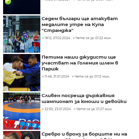
Седем българи ще атакуват
медалите утре на Купа
"Странджа"
18:12, 07.02.2024
Чете се за: 01:22 мин.
Петима наши джудисти ще
участват на Големия шлем в
Париж
11:46, 31.01.2024
Чете се за: 01:12 мин.
Сливен посреща държавния
шампионат за юноши и девойки
22:50, 23.01.2024
Чете се за: 01:27 мин.
Сребро и бронз за борците ни на