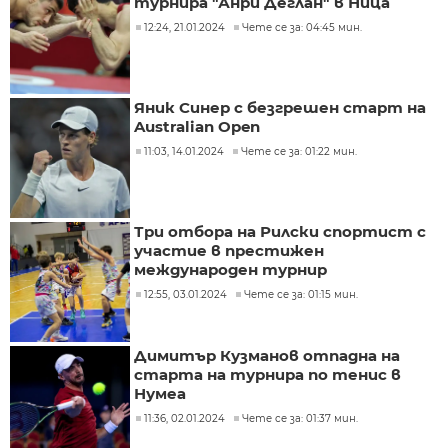
турнира "Анри Деглан" в Ница
12:24, 21.01.2024
Чете се за: 04:45 мин.
Яник Синер с безгрешен старт на
Australian Open
11:03, 14.01.2024
Чете се за: 01:22 мин.
Три отбора на Рилски спортист с
участие в престижен
международен турнир
12:55, 03.01.2024
Чете се за: 01:15 мин.
Димитър Кузманов отпадна на
старта на турнира по тенис в
Нумеа
11:36, 02.01.2024
Чете се за: 01:37 мин.