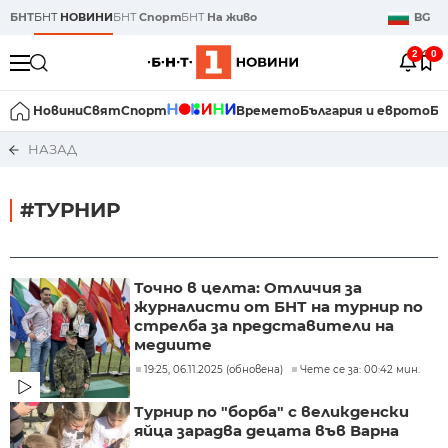
БНТ
БНТ
НОВИНИ
БНТ
Спорт
БНТ
На живо
BG
2
0
Новини
Свят
Спорт
Времето
България и еврото
Би
НАЗАД
#ТУРНИР
Точно в целта: Отличия за
журналисти от БНТ на турнир по
стрелба за представители на
медиите
19:25, 06.11.2025 (обновена)
Чете се за: 00:42 мин.
Турнир по "борба" с великденски
яйца зарадва децата във Варна