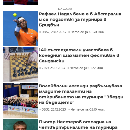
Реклама
Рафаел Надал вече е в Австралия
и се подготвя за турнира в
Бризбън
08:52, 28.12.2023
Чете се за: 01:30 мин.
140 състезатели участваха в
коледния шахматен фестивал в
Сандански
21:59, 23.12.2023
Чете се за: 01:22 мин.
Волейболни легенди развълнуваха
младите таланти на
откриването на турнира "Звезди
на бъдещето"
08:32, 22.12.2023
Чете се за: 05:10 мин.
Пьотр Нестеров отпадна на
четвъртфиналите на турнира