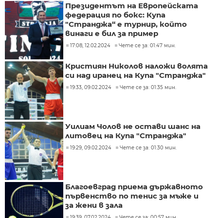
Президентът на Европейската
федерация по бокс: Купа
"Странджа“ е турнир, който
винаги е бил за пример
17:08, 12.02.2024
Чете се за: 01:47 мин.
Кристиян Николов наложи волята
си над иранец на Купа "Странджа"
19:33, 09.02.2024
Чете се за: 01:35 мин.
Уилиам Чолов не остави шанс на
литовец на Купа "Странджа"
19:29, 09.02.2024
Чете се за: 01:30 мин.
Благоевград приема държавното
първенство по тенис за мъже и
за жени в зала
19:39, 07.02.2024
Чете се за: 00:57 мин.