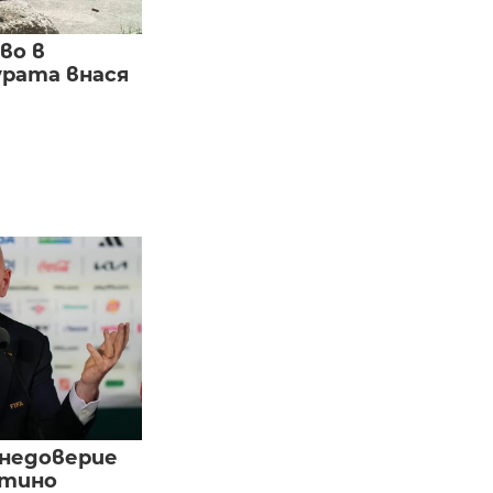
во в
урата внася
 недоверие
нтино