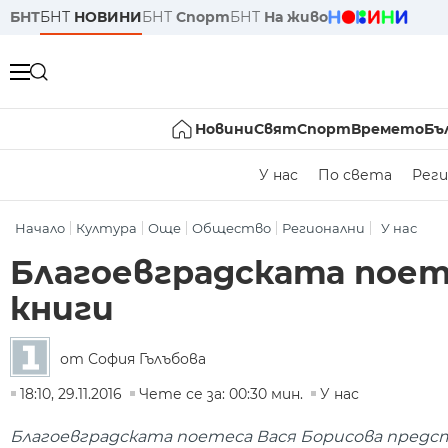
БНТ
БНТ
НОВИНИ
БНТ
Спорт
БНТ
На живо
Новини
Свят
Спорт
Времето
Бъ
У нас
По света
Реги
Начало
Култура
Още
Общество
Регионални
У нас
Благоевградската поете
книги
от София Гълъбова
18:10, 29.11.2016
Чете се за: 00:30 мин.
У нас
Благоевградската поетеса Вася Борисова предст