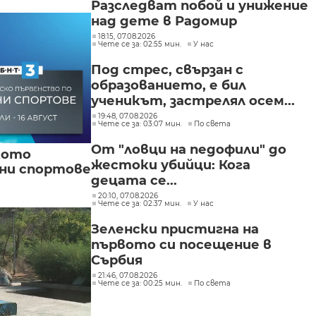
Разследват побой и унижение
над дете в Радомир
18:15, 07.08.2026
Чете се за: 02:55 мин.
У нас
Под стрес, свързан с
образованието, е бил
ученикът, застрелял осем...
19:48, 07.08.2026
Чете се за: 03:07 мин.
По света
От "ловци на педофили" до
кото
жестоки убийци: Кога
вни спортове
децата се...
20:10, 07.08.2026
Чете се за: 02:37 мин.
У нас
Зеленски пристигна на
първото си посещение в
Сърбия
21:46, 07.08.2026
Чете се за: 00:25 мин.
По света