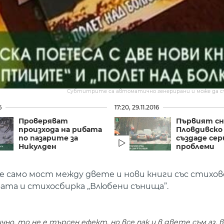
Субтитрите са автоматично генерирани и може да 
6
17:20, 29.11.2016
Проверяват
Първият сн
произхода на рибата
Пловдивско
по пазарите за
създаде сер
Никулден
проблеми
не само мост между двете и нови книги със стихове
ата и стихосбирка „Влюбени сънища”.
но, то не е търсен ефект, но все пак и в двете съм аз, в