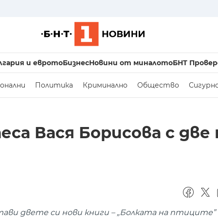
лгария и еврото
Бизнес
Новини от миналото
БНТ Провер
онални
Политика
Криминално
Общество
Сигурн
са Вася Борисова с две
ави двете си нови книги – „Болката на птиците” 