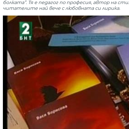
болката”. Тя е педагог по професия, автор на с
читателите най вече с любовната си лирика.