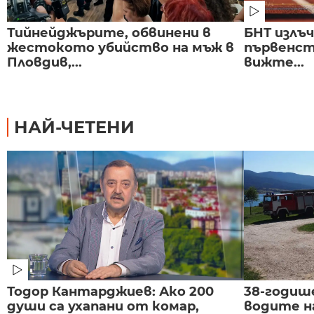
Тийнейджърите, обвинени в
БНТ излъ
жестокото убийство на мъж в
първенст
Пловдив,...
вижте...
НАЙ-ЧЕТЕНИ
Тодор Кантарджиев: Ако 200
38-годиш
души са ухапани от комар,
водите н