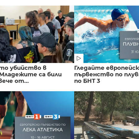
то убийство в
Гледайте европейс
 Младежите са били
първенство по плу
вече от...
по БНТ 3