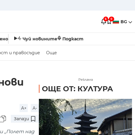
6
0
BG
ено
Чуй новините
Подкаст
ост и правосъдие
Още
 нови
Реклама
ОЩЕ ОТ: КУЛТУРА
A+
A-
Запази
и „Полет над