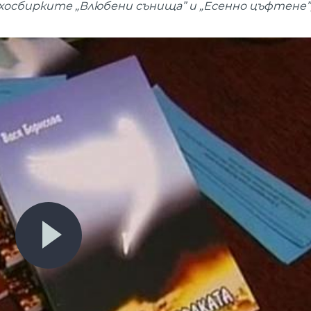
тихосбирките „Влюбени сънища” и „Есенно цъфтене”