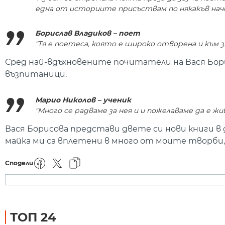
една от историите присъствам по някакъв начин
Борислав Владиков – поет
"Тя е поетеса, която е широко отворена и към
Сред най-вдъхновените почитатели на Вася Бор
възпитаници.
Марио Николов – ученик
"Много се радваме за нея и и пожелаваме да е ж
Вася Борисова представи двете си нови книги в
майка ми са вплетени в много от моите творби,
Сподели
ТОП 24