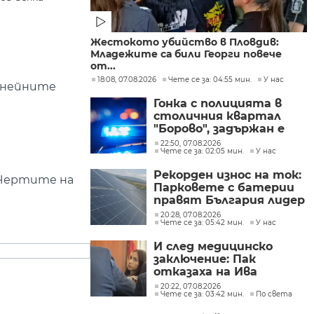
Жестокото убийство в Пловдив:
Младежите са били Георги повече
от...
18:08, 07.08.2026
Чете се за: 04:55 мин.
У нас
а нейните
Гонка с полицията в
столичния квартал
"Борово", задържан е
мъж, у когото са
22:50, 07.08.2026
Чете се за: 02:05 мин.
У нас
намерени 460 000 евро
Рекорден износ на ток:
. Чертите на
Парковете с батерии
правят България лидер
на пазара
20:28, 07.08.2026
Чете се за: 05:42 мин.
У нас
И след медицинско
заключение: Пак
отказаха на Ива
Михайлова да се лекува
20:22, 07.08.2026
Чете се за: 03:42 мин.
По света
в България