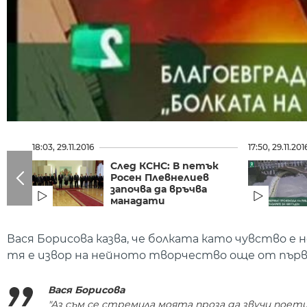
18:03, 29.11.2016
17:50, 29.11.201
След КСНС: В петък
Росен Плевнелиев
започва да връчва
манадати
Вася Борисова казва, че болката като чувство е 
тя е извор на нейното творчество още от първ
Вася Борисова
"Аз съм се стремила моята проза да звучи поетич