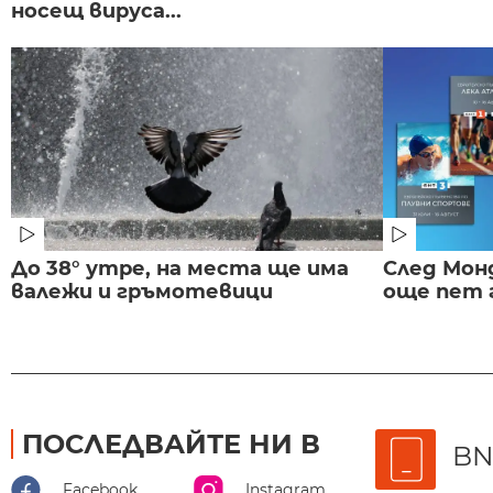
носещ вируса...
До 38° утре, на места ще има
След Монд
валежи и гръмотевици
още пет 
ПОСЛЕДВАЙТЕ НИ В
BN
Facebook
Instagram