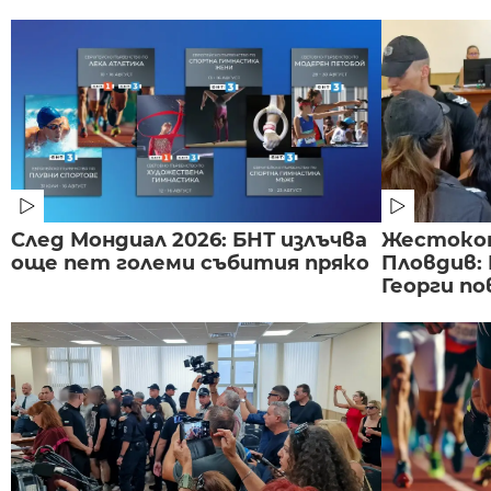
След Мондиал 2026: БНТ излъчва
Жестоко
още пет големи събития пряко
Пловдив:
Георги по