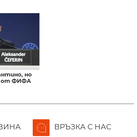
нтино, но
и от ФИФА
ВИНА
ВРЪЗКА С НАС