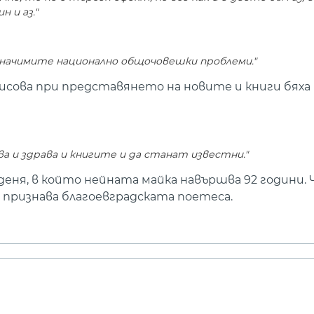
 и аз."
 значимите национално общочовешки проблеми."
исова при представянето на новите и книги бях
ива и здрава и книгите и да станат известни."
 деня, в който нейната майка навършва 92 години
 признава благоевградската поетеса.