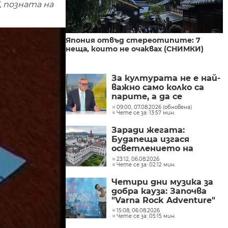
, позната на
Япония отвъд стереотипите: 7
неща, които не очаквах (СНИМКИ)
За културата не е най-
важно само колко са
парите, а да се
изплащат навреме,
09:00, 07.08.2026 (обновена)
Чете се за: 13:57 мин.
заяви министър Евтим
Милошев
Заради жегата:
Будапеща изгася
осветлението на
историческите си
23:12, 06.08.2026
Чете се за: 02:12 мин.
забележителности, за
да пести енергия
Четири дни музика за
добра кауза: Започва
"Varna Rock Adventure"
15:08, 06.08.2026
Чете се за: 05:15 мин.