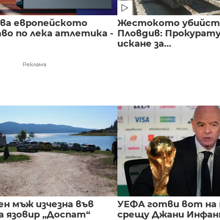
чва европейското
Жестокото убийст
во по лека атлетика -
Пловдив: Прокурат
искане за...
Реклама
ен мъж изчезна във
УЕФА готви вот на
а язовир „Доспат“
срещу Джани Инфа