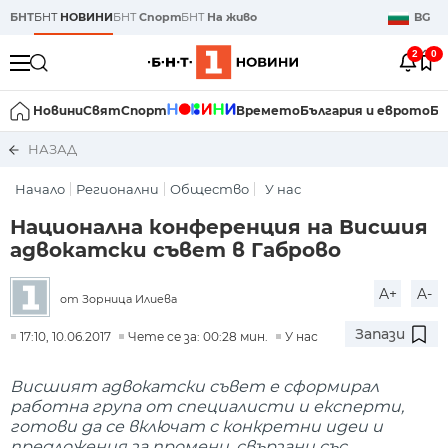
БНТ
БНТ
НОВИНИ
БНТ
Спорт
БНТ
На живо
BG
2
0
Новини
Свят
Спорт
Времето
България и еврото
Би
НАЗАД
Начало
Регионални
Общество
У нас
Национална конференция на Висшия
адвокатски съвет в Габрово
A+
A-
от Зорница Илиева
Запази
17:10, 10.06.2017
Чете се за: 00:28 мин.
У нас
Висшият адвокатски съвет е сформирал
работна група от специалисти и експерти,
готови да се включат с конкретни идеи и
предложения за промени, свързани със