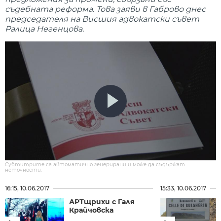
съдебната реформа. Това заяви в Габрово днес
председателя на Висшия адвокатски съвет
Ралица Негенцова.
Субтитрите са автоматично генерирани и може да съдържат
неточности.
16:15, 10.06.2017
15:33, 10.06.2017
АРТщрихи с Галя
Крайчовска