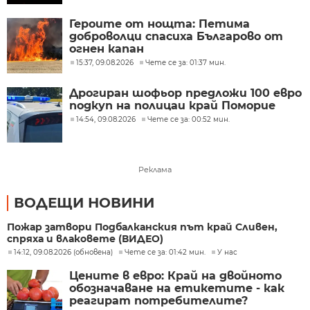
Героите от нощта: Петима
доброволци спасиха Българово от
огнен капан
15:37, 09.08.2026
Чете се за: 01:37 мин.
Дрогиран шофьор предложи 100 евро
подкуп на полицаи край Поморие
14:54, 09.08.2026
Чете се за: 00:52 мин.
Реклама
ВОДЕЩИ НОВИНИ
Пожар затвори Подбалканския път край Сливен,
спряха и влаковете (ВИДЕО)
14:12, 09.08.2026 (обновена)
Чете се за: 01:42 мин.
У нас
Цените в евро: Край на двойното
обозначаване на етикетите - как
реагират потребителите?