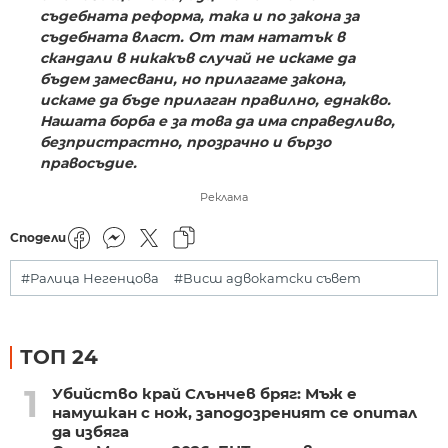
съдебната реформа, така и по закона за
съдебната власт. От там нататък в
скандали в никакъв случай не искаме да
бъдем замесвани, но прилагаме закона,
искаме да бъде прилаган правилно, еднакво.
Нашата борба е за това да има справедливо,
безпристрастно, прозрачно и бързо
правосъдие.
Реклама
Сподели
#Ралица Негенцова
#Висш адвокатски съвет
ТОП 24
1
Убийство край Слънчев бряг: Мъж е
намушкан с нож, заподозреният се опитал
да избяга