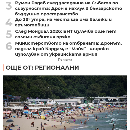
3
Румен Радев след заседание на Съвета по
сигурността: Дрон е нахлул в българското
въздушно пространство
4
До 38° утре, на места ще има валежи и
гръмотевици
5
След Мондиал 2026: БНТ излъчва още пет
големи събития пряко
6
Министерството на отбраната: Дронът,
паднал край Кардам, е “Майя” - широко
използван от украинската армия
Реклама
ОЩЕ ОТ: РЕГИОНАЛНИ