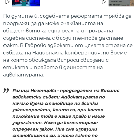
По думите ѝ, съдебната реформата трябва да
продължи, за да може очакванията на
обществото за една реална и прозрачна
съдебна система, с бързи темпове да стане
факт. В Габрово адвокати от цялата страна се
събраха на Национална конференция, по време
на която обсъждаха въпроси свързани с
етиката и правото в дейността на
адвокатурата.
Ралица Негенцова - председател на Висшия
адвокатски съвет: Адвокатурата по
начало взема становище по всички
законопроекти, които са, при което
положение това е наше право и наше
задължение. Няма да коментираме
определен закон. Ние сме изразили
становището си, изцяло както
по