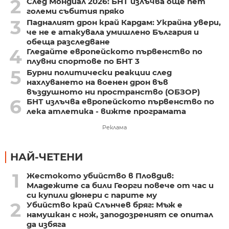
2
След Мондиал 2026: БНТ излъчва още пет
големи събития пряко
3
Падналият дрон край Кардам: Украйна увери,
че не е атакувала умишлено България и
обеща разследване
4
Гледайте европейското първенство по
плувни спортове по БНТ 3
5
Бурни политически реакции след
нахлуването на военен дрон във
въздушното ни пространство (ОБЗОР)
6
БНТ излъчва европейското първенство по
лека атлетика - вижте програмата
Реклама
НАЙ-ЧЕТЕНИ
1
Жестокото убийство в Пловдив:
Младежите са били Георги повече от час и
си купили дюнери с парите му
2
Убийство край Слънчев бряг: Мъж е
намушкан с нож, заподозреният се опитал
да избяга