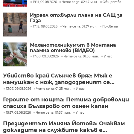
19:11, 09.08.2026
Чете се за: 02:47 мин.
Общество
Израел отхвърли плана на САЩ за
Газа
17:12, 09.08.2026
Чете се за: 01:37 мин.
По света
Механотехникумът в Монтана
пламна отново (ВИДЕО)
17:00, 09.08.2026
Чете се за: 01:30 мин.
У нас
Убийство край Слънчев бряг: Мъж е
намушкан с нож, заподозреният се...
13:07, 09.08.2026
Чете се за: 01:25 мин.
У нас
Героите от нощта: Петима доброволци
спасиха Българово от огнен капан
15:37, 09.08.2026
Чете се за: 01:37 мин.
У нас
Президентът Илияна Йотова: Очаквам
докладите на службите какъв е...