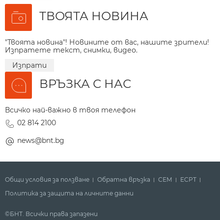
ТВОЯТА НОВИНА
"Твоята новина"! Новините от вас, нашите зрители!
Изпратете текст, снимки, видео.
Изпрати
ВРЪЗКА С НАС
Всичко най-важно в твоя телефон
02 814 2100
news@bnt.bg
Общи условия за ползване
Обратна връзка
СЕМ
ECPT
Политика за защита на личните данни
©БНТ. Всички права запазени