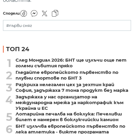
областта.
Сподели
#първи сняг
ТОП 24
1
След Мондиал 2026: БНТ ще излъчи още пет
големи събития пряко
2
Гледайте европейското първенство по
плувни спортове по БНТ 3
3
Разкриха нелегален цех за зехтин край
София, задържаха 7 тона продукт без марка
4
Задържаха у нас организатор на
международна мрежа за наркотрафик към
Украйна и ЕС
5
Лотарийна печалба на боклука: Печеливш
билет е намерен в боклукчийски камион
6
БНТ излъчва европейското първенство по
лека атлетика - вижте програмата