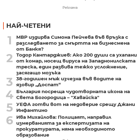
Реклама
НАЙ-ЧЕТЕНИ
1
МВР издирва Симона Пейчева във връзка с
разследването за смъртта на бизнесмена
от Банкя?
2
Тодор Кантарджиев: Ако 200 души са ухапани
от комар, носещ вируса на Западнонилската
треска, един развива тежко усложнение,
засягащо мозъка
3
38-годишен мъж изчезна във водите на
язовир „Доспат“
4
България посреща чудотворната икона на
Света Богородица – "Хавайска"
5
УЕФА готви вот на недоверие срещу Джани
Инфантино
6
Ива Михайлова: Полицаят, направил
измерванията за експертизата на
прокуратурата, няма необходимото
образование