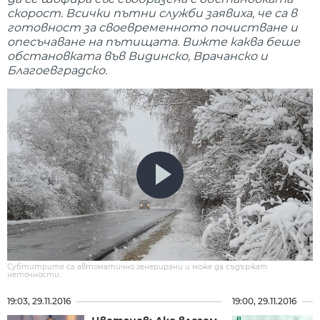
скорост. Всички пътни служби заявиха, че са в
готовност за своевременното почистване и
опесъчаване на пътищата. Вижте каква беше
обстановката във Видинско, Врачанско и
Благоевградско.
Субтитрите са автоматично генерирани и може да съдържат
неточности.
19:03, 29.11.2016
19:00, 29.11.2016