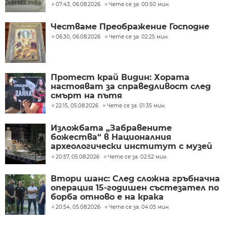
07:43, 06.08.2026
Чете се за: 00:50 мин.
Честваме Преображение Господне
06:30, 06.08.2026
Чете се за: 02:25 мин.
Протест край Видин: Хората
настояват за справедливост след
смърт на пътя
22:15, 05.08.2026
Чете се за: 01:35 мин.
Изложбата „Забравените
божества“ в Националния
археологически институт с музей
при БАН
20:57, 05.08.2026
Чете се за: 02:52 мин.
Втори шанс: След сложна гръбначна
операция 15-годишен състезател по
борба отново е на крака
20:54, 05.08.2026
Чете се за: 04:05 мин.