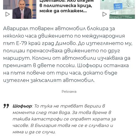
Цветанов: Ако влезем
в политическа криза,
може да откажем...
Аварирал товарен автомобил блокира за
няколко часа движението по международния
път Е-79 край град Димово. До изтеглянето му,
полицаи пренасочваха движението по друг
маршрут. Колони от автомобили изчакваха да
преминат в двете посоки. Шофьори останаха
на пътя повече от три часа, докато бъде
изтеглен закъсалият автомобил.
Реклама
Шофьор
: То тука не трябват вериги в
момента след тая вода. За това време в
такива катастрофи се оправят хората за
часове. В България това не се е случвало и
няма и да се случи.