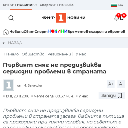
БНТ
БНТ
НОВИНИ
БНТ
Спорт
БНТ
На живо
BG
3
0
Новини
Свят
Спорт
Времето
България и еврото
Би
НАЗАД
Начало
Общество
Регионални
У нас
Първият сняг не предизвиква
сериозни проблеми в страната
A+
A-
от Й. Бакалска
Запази
19:11, 29.11.2016
Чете се за: 00:37 мин.
У нас
Първият сняг не предизвиква сериозни
проблеми в страната засега. Главните пътища
са проходими при зимни условия, но съветът е
да се шофира със съобразена с обстановката