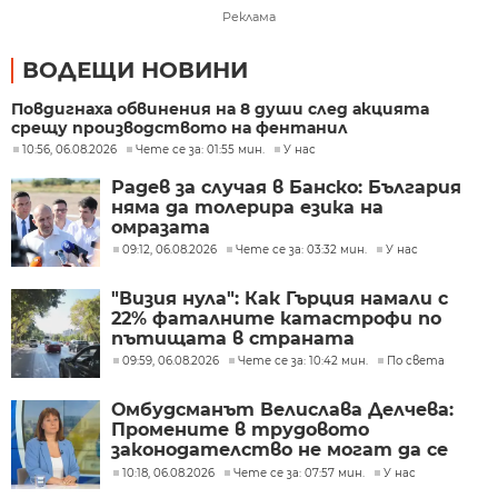
Реклама
ВОДЕЩИ НОВИНИ
Повдигнаха обвинения на 8 души след акцията
срещу производството на фентанил
10:56, 06.08.2026
Чете се за: 01:55 мин.
У нас
Радев за случая в Банско: България
няма да толерира езика на
омразата
09:12, 06.08.2026
Чете се за: 03:32 мин.
У нас
"Визия нула": Как Гърция намали с
22% фаталните катастрофи по
пътищата в страната
09:59, 06.08.2026
Чете се за: 10:42 мин.
По света
Омбудсманът Велислава Делчева:
Промените в трудовото
законодателство не могат да се
правят през бюджета
10:18, 06.08.2026
Чете се за: 07:57 мин.
У нас