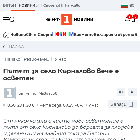
БНТ
БНТ
НОВИНИ
БНТ
Спорт
БНТ
На живо
BG
5
0
Новини
Свят
Спорт
Времето
България и еврото
Би
НАЗАД
Начало
Регионални
У нас
Пътят за село Кърналово вече е
осветен
A+
A-
от Антон Чавдаров
Запази
18:30, 29.11.2016
Чете се за: 00:29 мин.
У нас
От няколко дни с чисто ново осветление е
пътя от село Кърналово до борсата за плодове
и зеленчуци на главния път за Петрич.
Инвестицията на Общината за новите LED