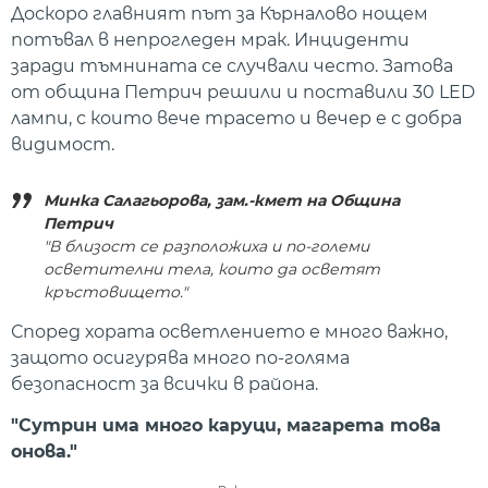
Доскоро главният път за Кърналово нощем
потъвал в непрогледен мрак. Инциденти
заради тъмнината се случвали често. Затова
от община Петрич решили и поставили 30 LED
лампи, с които вече трасето и вечер е с добра
видимост.
Минка Салагьорова, зам.-кмет на Община
Петрич
"В близост се разположиха и по-големи
осветителни тела, които да осветят
кръстовището."
Според хората осветлението е много важно,
защото осигурява много по-голяма
безопасност за всички в района.
"Сутрин има много каруци, магарета това
онова."