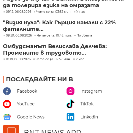
да толерира езика на омразата
09:12, 06.08.2026
Чете се за: 03:32 мин.
У нас
"Визия нула": Как Гърция намали с 22%
фаталните...
09:59, 06.08.2026
Чете се за: 10:42 мин.
По света
Омбудсманът Велислава Делчева:
Промените в трудовото...
10:18, 06.08.2026
Чете се за: 07:57 мин.
У нас
ПОСЛЕДВАЙТЕ НИ В
Facebook
Instagram
YouTube
TikTok
Google News
LinkedIn
BNT NEWS APP