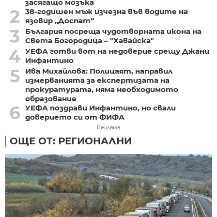
засягащо мозъка
2
38-годишен мъж изчезна във водите на
язовир „Доспат“
3
България посреща чудотворната икона на
Света Богородица – "Хавайска"
4
УЕФА готви вот на недоверие срещу Джани
Инфантино
5
Ива Михайлова: Полицаят, направил
измерванията за експертизата на
прокуратурата, няма необходимото
образование
6
УЕФА поздрави Инфантино, но свали
доверието си от ФИФА
Реклама
ОЩЕ ОТ: РЕГИОНАЛНИ