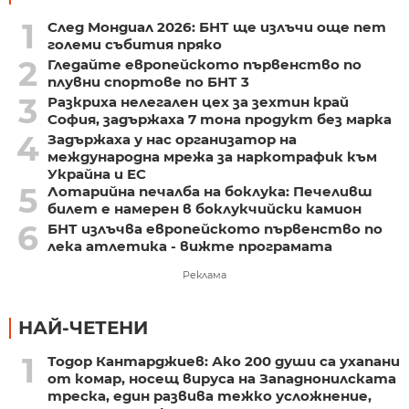
1
След Мондиал 2026: БНТ ще излъчи още пет
големи събития пряко
2
Гледайте европейското първенство по
плувни спортове по БНТ 3
3
Разкриха нелегален цех за зехтин край
София, задържаха 7 тона продукт без марка
4
Задържаха у нас организатор на
международна мрежа за наркотрафик към
Украйна и ЕС
5
Лотарийна печалба на боклука: Печеливш
билет е намерен в боклукчийски камион
6
БНТ излъчва европейското първенство по
лека атлетика - вижте програмата
Реклама
НАЙ-ЧЕТЕНИ
1
Тодор Кантарджиев: Ако 200 души са ухапани
от комар, носещ вируса на Западнонилската
треска, един развива тежко усложнение,