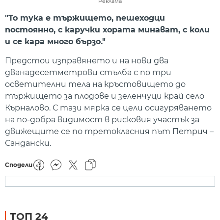
Реклама
"То тука е тържището, пешеходци
постоянно, с каручки хората минават, с коли
и се кара много бързо."
Предстои изправянето и на нови два
дванадесетметрови стълба с по три
осветителни тела на кръстовището до
тържището за плодове и зеленчуци край село
Кърналово. С тази мярка се цели осигуряването
на по-добра видимост в рисковия участък за
движещите се по третокласния път Петрич –
Сандански.
Сподели
ТОП 24