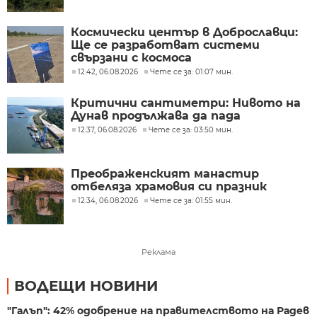
Космически център в Доброславци:
Ще се разработват системи
свързани с космоса
12:42, 06.08.2026
Чете се за: 01:07 мин.
Критични сантиметри: Нивото на
Дунав продължава да пада
12:37, 06.08.2026
Чете се за: 03:50 мин.
Преображенският манастир
отбеляза храмовия си празник
12:34, 06.08.2026
Чете се за: 01:55 мин.
Реклама
ВОДЕЩИ НОВИНИ
"Галъп": 42% одобрение на правителството на Радев