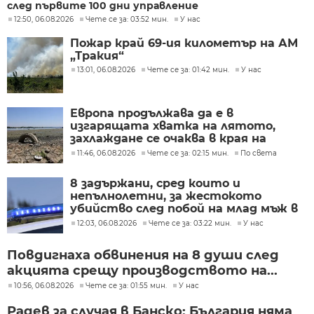
след първите 100 дни управление
12:50, 06.08.2026
Чете се за: 03:52 мин.
У нас
Пожар край 69-ия километър на АМ
„Тракия“
13:01, 06.08.2026
Чете се за: 01:42 мин.
У нас
Европа продължава да е в
изгарящата хватка на лятото,
захлаждане се очаква в края на
седмицата
11:46, 06.08.2026
Чете се за: 02:15 мин.
По света
8 задържани, сред които и
непълнолетни, за жестокото
убийство след побой на млад мъж в
Пловдив
12:03, 06.08.2026
Чете се за: 03:22 мин.
У нас
Повдигнаха обвинения на 8 души след
акцията срещу производството на...
10:56, 06.08.2026
Чете се за: 01:55 мин.
У нас
Радев за случая в Банско: България няма