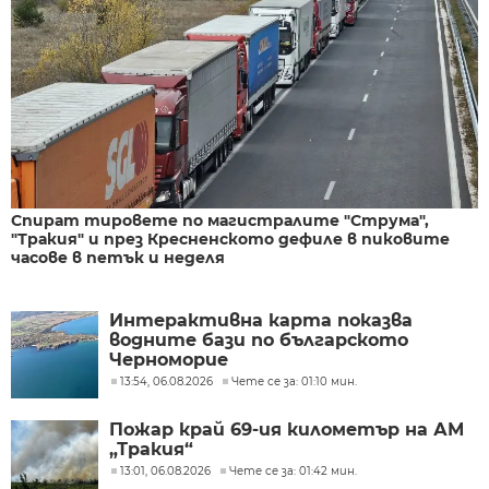
Спират тировете по магистралите "Струма",
"Тракия" и през Кресненското дефиле в пиковите
часове в петък и неделя
Интерактивна карта показва
водните бази по българското
Черноморие
13:54, 06.08.2026
Чете се за: 01:10 мин.
Пожар край 69-ия километър на АМ
„Тракия“
13:01, 06.08.2026
Чете се за: 01:42 мин.