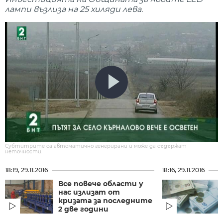
лампи възлиза на 25 хиляди лева.
Субтитрите са автоматично генерирани и може да съдържат
неточности.
18:19, 29.11.2016
18:16, 29.11.2016
Все повече области у
нас излизат от
кризата за последните
2 две години