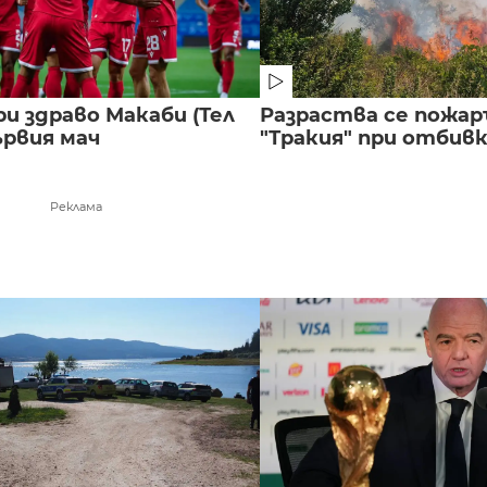
и здраво Макаби (Тел
Разраства се пожар
ървия мач
"Тракия" при отбивка
Реклама