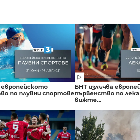
 европейското
БНТ излъчва европе
во по плувни спортове
първенство по лека
вижте...