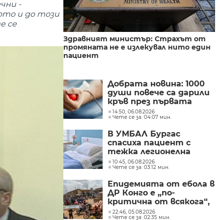
чни -
ото и до този
е се
Здравният министър: Страхът от
промяната не е излекувал нито един
пациент
Добрата новина: 1000
души повече са дарили
кръв през първата
половина на 2026 г.
14:50, 06.08.2026
Чете се за: 04:07 мин.
В УМБАЛ Бургас
спасиха пациент с
тежка легионелна
инфекция
10:45, 06.08.2026
Чете се за: 03:12 мин.
Епидемията от ебола в
ДР Конго е „по-
критична от всякога“,
съобщиха от „Лекари
22:46, 05.08.2026
Чете се за: 02:35 мин.
без граници“