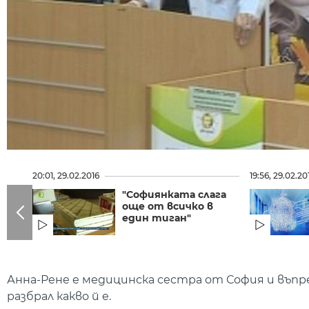
20:01, 29.02.2016
19:56, 29.02.20
"Софиянката слага
още от всичко в
един тиган"
Анна-Рене е медицинска сестра от София и въпре
разбрал какво й е.