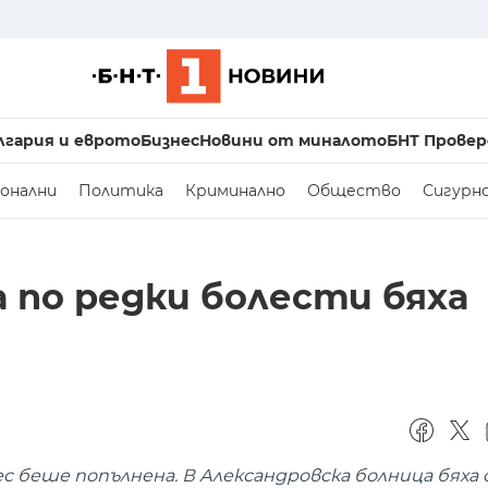
лгария и еврото
Бизнес
Новини от миналото
БНТ Провер
онални
Политика
Криминално
Общество
Сигурн
 по редки болести бяха
ес беше попълнена. В Александровска болница бях