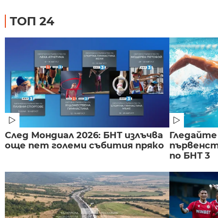
ТОП 24
След Мондиал 2026: БНТ излъчва
Гледайте
още пет големи събития пряко
първенст
по БНТ 3