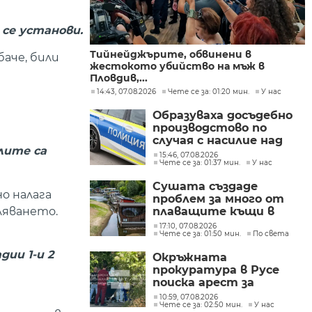
 се установи.
Тийнейджърите, обвинени в
аче, били
жестокото убийство на мъж в
Пловдив,...
14:43, 07.08.2026
Чете се за: 01:20 мин.
У нас
Образуваха досъдебно
производстово по
случая с насилие над
лите са
дете в Радомир
15:46, 07.08.2026
Чете се за: 01:37 мин.
У нас
Сушата създаде
о налага
проблем за много от
ляването.
плаващите къщи в
Нидерландия
17:10, 07.08.2026
Чете се за: 01:50 мин.
По света
ии 1-и 2
Окръжната
прокуратура в Русе
поиска арест за
петима от
а
10:59, 07.08.2026
Чете се за: 02:50 мин.
У нас
участниците в