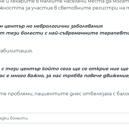
че и лекарите в малките населени места да могат
можността за участие в световните регистри на 
н център но неврологични заболявания
и от тези болести с най-съвременните терапевт
хабилитация.
 с този център който сега ще се открие ние ще
с е много важно, за нас трябва повече движение
те проблеми, пациентите днес отбелязаха с бало
едки болести