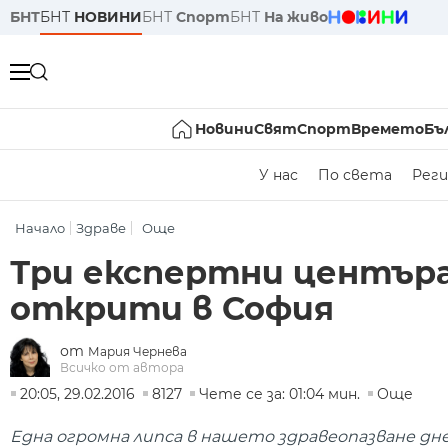
БНТ
БНТ
НОВИНИ
БНТ
Спорт
БНТ
На живо
Новини
Свят
Спорт
Времето
Бъ
У нас
По света
Реги
Начало
Здраве
Още
Три експертни центъра
открити в София
от
Мария Чернева
Всичко от автора
20:05, 29.02.2016
8127
Чете се за: 01:04 мин.
Още
Една огромна липса в нашето здравеопазване дн