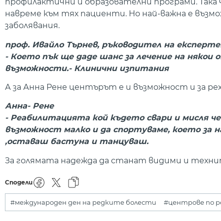
профилактични и образователни програми. Така 
навреме към тях пациенти. Но най-важна е въз
заболявания.
проф. Ивайло Търнев, ръководител на експерте
- Което пък ще даде шанс за лечение на няко
възможности.
- Клинични изпитания
А за Анна Рене центърът е и възможност и за ре
Анна- Рене
- Реабилитацията кой където свари и мисля че
възможност малко и да спортуваме, което за на
,
оставаш бастуна и танцуваш.
За голямата надежда да станат видими и техни
Сподели
#международен ден на редките болести
#центрове по р