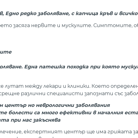
, Едно рядко заболяване, с капчица кръв и всичко
оето засяга нервите и мускулите. Симптомите, об
рите
боляване.
Една патешка походка при която муску
е лутат между лекари и клиники. Което определен
 срещне различни специалисти запознати със забо
н център но неврологични заболявания
е болести са много ефективни в началния естад
та при нас закъснява
 лечение, експертният център ще има грижата з