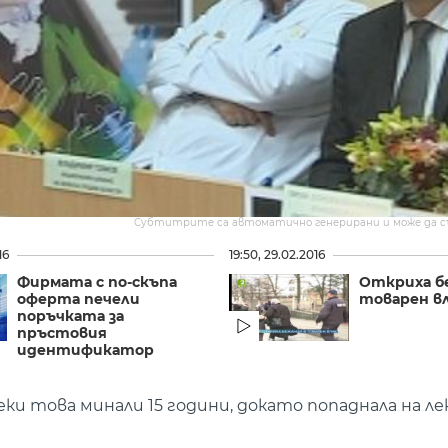
Субтитрите са автоматично генерирани и може да 
16
19:50, 29.02.2016
Фирмата с по-скъпа
Откриха б
оферта печели
товарен в
поръчката за
пръстовия
идентификатор
ки това минали 15 години, докато попаднала на ле