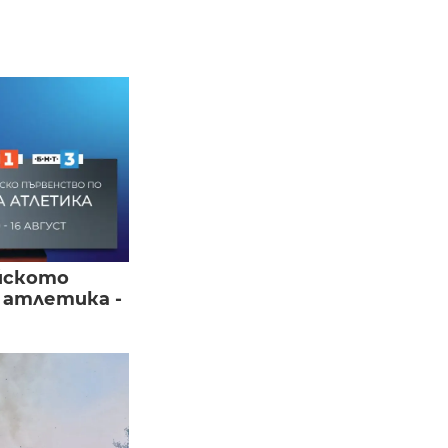
йското
 атлетика -