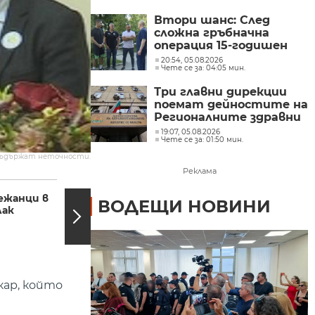
Втори шанс: След
сложна гръбначна
операция 15-годишен
състезател по борба
20:54, 05.08.2026
Чете се за: 04:05 мин.
отново е на крака
Три главни дирекции
поемат дейностите на
Регионалните здравни
инспекции
19:07, 05.08.2026
Чете се за: 01:50 мин.
съдържат неточности.
Реклама
19:49, 29.02.2016
19:45,
ежанци в
Задържаха
ВОДЕЩИ НОВИНИ
лак
прегазилия дете в
Стара Загора
кар, който