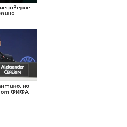
 недоверие
нтино
нтино, но
и от ФИФА