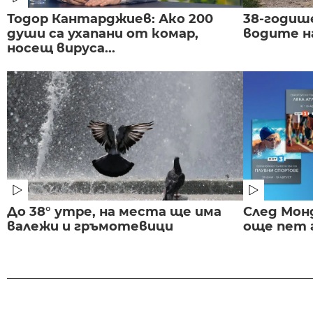
Тодор Кантарджиев: Ако 200
38-годиш
души са ухапани от комар,
водите н
носещ вируса...
До 38° утре, на места ще има
След Монд
валежи и гръмотевици
още пет 