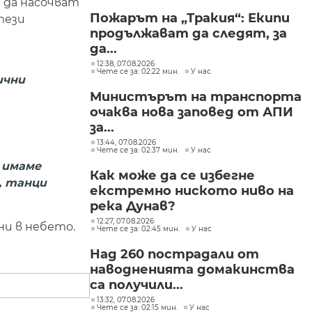
 да насочват
групите, свързани с
Пожарът на „Тракия“: Екипи
тези
разбитата
продължават да следят, за
лаборатория за
фентанил
да...
12:38, 07.08.2026
Чете се за: 02:22 мин.
У нас
ични
Министърът на транспорта
очаква нова заповед от АПИ
за...
13:44, 07.08.2026
Чете се за: 02:37 мин.
У нас
 имаме
Как може да се избегне
, танци
екстремно ниското ниво на
река Дунав?
12:27, 07.08.2026
ни в небето.
Чете се за: 02:45 мин.
У нас
Над 260 пострадали от
наводненията домакинства
са получили...
13:32, 07.08.2026
Чете се за: 02:15 мин.
У нас