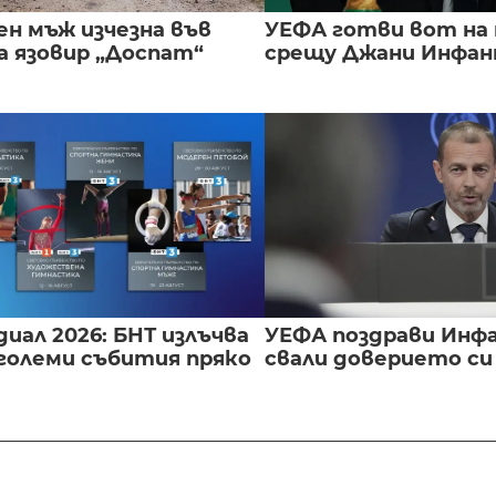
ен мъж изчезна във
УЕФА готви вот на
а язовир „Доспат“
срещу Джани Инфа
иал 2026: БНТ излъчва
УЕФА поздрави Инфа
големи събития пряко
свали доверието с