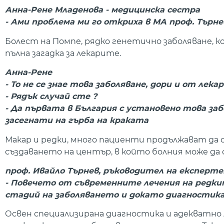
Анна-Рене Младенова - медицинска сестра
- Ами проблема ми го откриха в МА проф. Търнев
Болест на Помпе, рядко генетично заболяване, к
пълна загадка за лекарите.
Анна-Рене
- То не се знае това заболяване, дори и от лека
- Рядък случай сте ?
- Да първата в България с установено това за
засегнати на гърба на краката
Макар и редки, много пациенти продължават да с
създаването на център, в който болния може да
проф. Ивайло Търнев, ръководител на експерте
- Повечето от съвременните лечения на редкит
стадий на заболяването и докато диагностика
Освен специализирана диагностика и адекватно