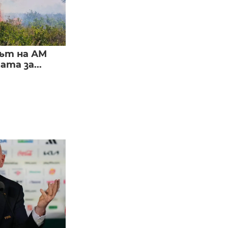
ът на АМ
та за...