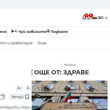
6
0
BG
ено
Чуй новините
Подкаст
ост и правосъдие
Още
Реклама
ОЩЕ ОТ: ЗДРАВЕ
A+
A-
Запази
а открити три