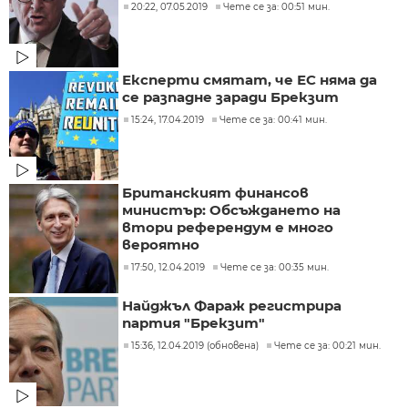
20:22, 07.05.2019
Чете се за: 00:51 мин.
Експерти смятат, че ЕС няма да
се разпадне заради Брекзит
15:24, 17.04.2019
Чете се за: 00:41 мин.
Британският финансов
министър: Обсъждането на
втори референдум е много
вероятно
17:50, 12.04.2019
Чете се за: 00:35 мин.
Найджъл Фараж регистрира
партия "Брекзит"
15:36, 12.04.2019 (обновена)
Чете се за: 00:21 мин.