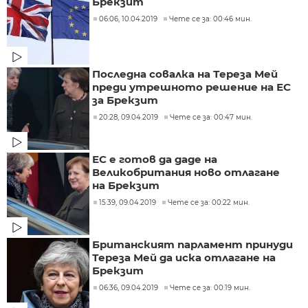
Брекзит
06:06, 10.04.2019
Чете се за: 00:46 мин.
Последна совалка на Тереза Мей
преди утрешното решение на ЕС
за Брекзит
20:28, 09.04.2019
Чете се за: 00:47 мин.
ЕС е готов да даде на
Великобритания ново отлагане
на Брекзит
15:39, 09.04.2019
Чете се за: 00:22 мин.
Британският парламент принуди
Тереза Мей да иска отлагане на
Брекзит
06:36, 09.04.2019
Чете се за: 00:19 мин.