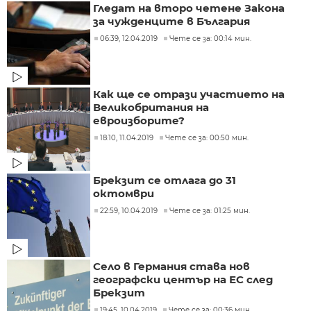
Гледат на второ четене Закона
за чужденците в България
06:39, 12.04.2019
Чете се за: 00:14 мин.
Как ще се отрази участието на
Великобритания на
евроизборите?
18:10, 11.04.2019
Чете се за: 00:50 мин.
Брекзит се отлага до 31
октомври
22:59, 10.04.2019
Чете се за: 01:25 мин.
Село в Германия става нов
географски център на ЕС след
Брекзит
19:45, 10.04.2019
Чете се за: 00:36 мин.