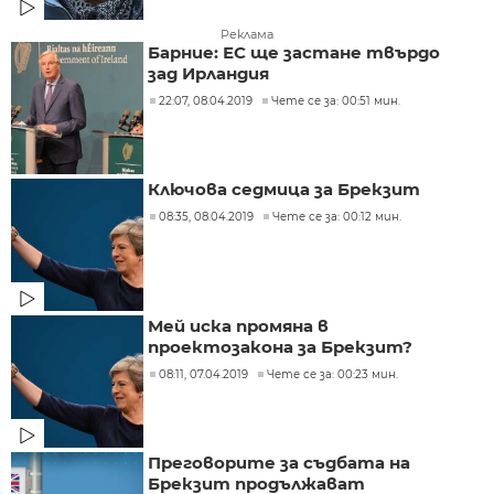
Реклама
Барние: ЕС ще застане твърдо
зад Ирландия
22:07, 08.04.2019
Чете се за: 00:51 мин.
Ключова седмица за Брекзит
08:35, 08.04.2019
Чете се за: 00:12 мин.
Мей иска промяна в
проектозакона за Брекзит?
08:11, 07.04.2019
Чете се за: 00:23 мин.
Преговорите за съдбата на
Брекзит продължават