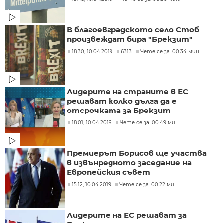
В благоевградското село Стоб
произвеждат бира "Брекзит"
18:30, 10.04.2019
6313
Чете се за: 00:34 мин.
Лидерите на страните в ЕС
решават колко дълга да е
отсрочката за Брекзит
18:01, 10.04.2019
Чете се за: 00:49 мин.
Премиерът Борисов ще участва
в извънредното заседание на
Европейския съвет
15:12, 10.04.2019
Чете се за: 00:22 мин.
Лидерите на ЕС решават за