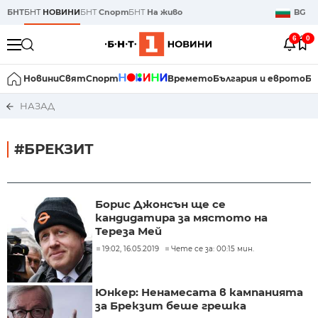
БНТ
БНТ
НОВИНИ
БНТ
Спорт
БНТ
На живо
BG
6
0
Новини
Свят
Спорт
Времето
България и еврото
Би
НАЗАД
#БРЕКЗИТ
Борис Джонсън ще се
кандидатира за мястото на
Тереза Мей
19:02, 16.05.2019
Чете се за: 00:15 мин.
Юнкер: Ненамесата в кампанията
за Брекзит беше грешка