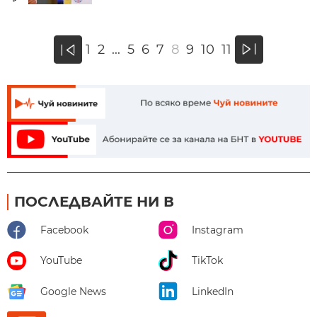
»
1
2
...
5
6
7
8
9
10
11
«
ПОСЛЕДВАЙТЕ НИ В
Facebook
Instagram
YouTube
TikTok
Google News
LinkedIn