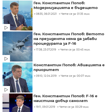
Ген. Константин Попов:
Модернизацията е бъдещето
08:35, 06.01.2021
Чете се за: 01:35 мин.
Ген. Константин Попов: Ветото
на президента няма да забави
процедурата за F-16
17:38, 23.07.2019
Чете се за: 00:45 мин.
Константин Попов: Авиацията е
приоритет
09:10, 12.04.2019
Чете се за: 00:07 мин.
Ген. Константин Попов: F-16 е
наистина добър самолет
19:11, 09.01.2019
Чете се за: 00:29 мин.