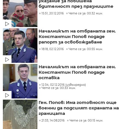
указание за повишена
бдителност през празниците
15:51, 20.12.2016
Чете се за: 00:32 мин.
Началникът на отбраната ген.
Константин Попов подаде
рапорт за освобождаване
18:18, 02.12.2016
Чете се за: 00:55 мин.
Началникът на отбраната ген.
Константин Попов подаде
оставка
12:34, 02.12.2016 (извънредно)
Чете се за: 00:33 мин.
Ген. Попов: Има готовност още
военни да подсилят охраната на
границата
21:33, 14.08.2016
Чете се за: 00:15 мин.