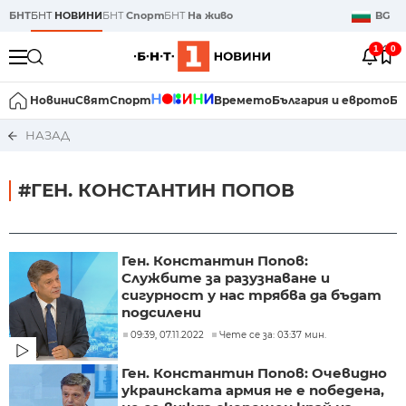
БНТ
БНТ
НОВИНИ
БНТ
Спорт
БНТ
На живо
BG
1
0
Новини
Свят
Спорт
Времето
България и еврото
Би
НАЗАД
#ГЕН. КОНСТАНТИН ПОПОВ
Ген. Константин Попов:
Службите за разузнаване и
сигурност у нас трябва да бъдат
подсилени
09:39, 07.11.2022
Чете се за: 03:37 мин.
Ген. Константин Попов: Очевидно
украинската армия не е победена,