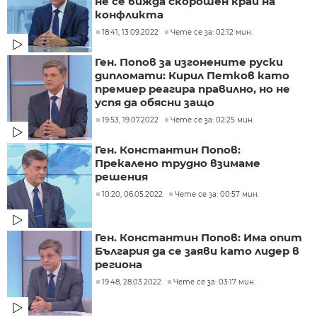
не се вижда скорошен край на
конфликта
18:41, 13.09.2022
Чете се за: 02:12 мин.
Ген. Попов за изгонените руски
дипломати: Кирил Петков като
премиер реагира правилно, но не
успя да обясни защо
19:53, 19.07.2022
Чете се за: 02:25 мин.
Ген. Константин Попов:
Прекалено трудно взимаме
решения
10:20, 06.05.2022
Чете се за: 00:57 мин.
Ген. Константин Попов: Има опит
България да се заяви като лидер в
региона
19:48, 28.03.2022
Чете се за: 03:17 мин.