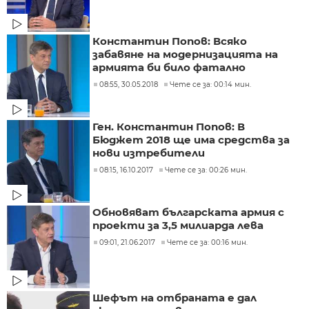
Константин Попов: Всяко
забавяне на модернизацията на
армията би било фатално
08:55, 30.05.2018
Чете се за: 00:14 мин.
Ген. Константин Попов: В
Бюджет 2018 ще има средства за
нови изтребители
08:15, 16.10.2017
Чете се за: 00:26 мин.
Обновяват българската армия с
проекти за 3,5 милиарда лева
09:01, 21.06.2017
Чете се за: 00:16 мин.
Шефът на отбраната е дал