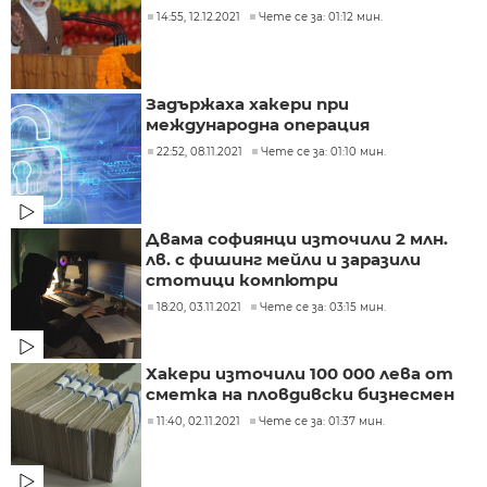
14:55, 12.12.2021
Чете се за: 01:12 мин.
Задържаха хакери при
международна операция
22:52, 08.11.2021
Чете се за: 01:10 мин.
Двама софиянци източили 2 млн.
лв. с фишинг мейли и заразили
стотици компютри
18:20, 03.11.2021
Чете се за: 03:15 мин.
Хакери източили 100 000 лева от
сметка на пловдивски бизнесмен
11:40, 02.11.2021
Чете се за: 01:37 мин.