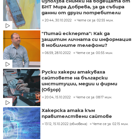
използва снимки на водещата от
БНТ Мира Добрева, за да събира
данни от други потребители
20:44, 30.10.2022
Чете се за: 02:55 мин.
"Питай ескперта": Как да
защитим личната си информация
в мобилните телефони?
06:59, 28.10.2022
Чете се за: 00:55 мин.
Руски хакери атакуваха
сайтовете на български
институции, медии и фирми
(Обзор)
20:04, 15.10.2022
Чете се за: 08:17 мин.
Хакерска атака към
правителствени сайтове
13:12, 15.10.2022 (обновена)
Чете се за: 02:15 мин.