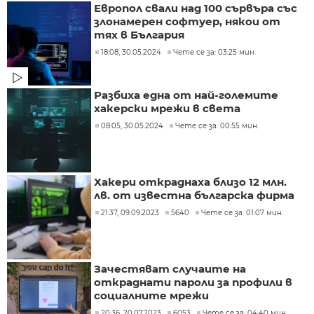
Европол свали над 100 сървъра със
злонамерен софтуер, някои от
тях в България
18:08, 30.05.2024
Чете се за: 03:25 мин.
Разбиха една от най-големите
хакерски мрежи в света
08:05, 30.05.2024
Чете се за: 00:55 мин.
Хакери откраднаха близо 12 млн.
лв. от известна българска фирма
21:37, 09.09.2023
5640
Чете се за: 01:07 мин.
Зачестяват случаите на
откраднати пароли за профили в
социалните мрежи
20:36, 20.07.2023
6053
Чете се за: 04:40 мин.