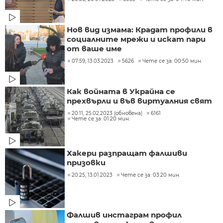
Нов вид измама: Крадат профили в
социалните мрежи и искат пари
от ваше име
07:59, 13.03.2023
5626
Чете се за: 00:50 мин.
Как войната в Украйна се
прехвърли и във виртуалния свят
20:11, 25.02.2023 (обновена)
6161
Чете се за: 01:20 мин.
Хакери разпращат фалшиви
призовки
20:25, 13.01.2023
Чете се за: 03:20 мин.
Фалшив инстаграм профил