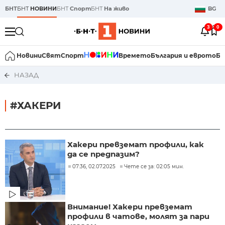
БНТ
БНТ
НОВИНИ
БНТ
Спорт
БНТ
На живо
BG
3
0
Новини
Свят
Спорт
Времето
България и еврото
Би
НАЗАД
#ХАКЕРИ
Хакери превземат профили, как
да се предпазим?
07:36, 02.07.2025
Чете се за: 02:05 мин.
Внимание! Хакери превземат
профили в чатове, молят за пари