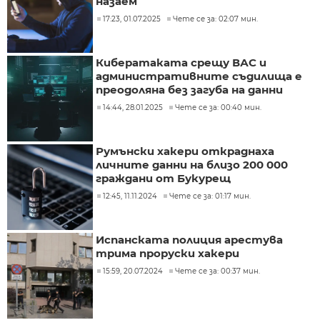
назаем
17:23, 01.07.2025
Чете се за: 02:07 мин.
Кибератаката срещу ВАС и
административните съдилища е
преодоляна без загуба на данни
14:44, 28.01.2025
Чете се за: 00:40 мин.
Румънски хакери откраднаха
личните данни на близо 200 000
граждани от Букурещ
12:45, 11.11.2024
Чете се за: 01:17 мин.
Испанската полиция арестува
трима проруски хакери
15:59, 20.07.2024
Чете се за: 00:37 мин.