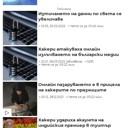
Реклама
Изтичането на данни по света се
увеличава
10:53, 30.05.2022
Чете се за: 01:40 мин.
Хакери атакуваха онлайн
излъчването на български медии
22:21, 06.03.2022 (обновена)
5291
Чете се за: 00:22 мин.
Онлайн пазаруването е в прицела
на хакерите по празниците
20:12, 28.12.2021
Чете се за: 03:22 мин.
Хакери удариха акаунтa на
индийския премиер в туитър