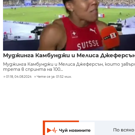
Муджинга Камбунджи и Мелиса Джеферсън
Муджинга Камбунджи и Мелиса Джеферсън, които завъ
трета в спринта на 100...
01:18, 04.08.2024
Чете се за: 01:52 мин.