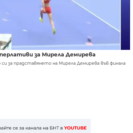
уперлативи за Мирела Демирева
 си за прадставянето на Мирела Демирева във финала
.