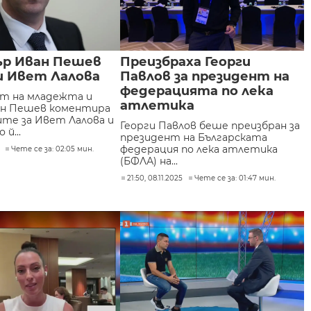
р Иван Пешев
Преизбраха Георги
и Ивет Лалова
Павлов за президент на
федерацията по лека
т на младежта и
атлетика
ан Пешев коментира
те за Ивет Лалова и
Георги Павлов беше преизбран за
й...
президент на Българската
федерация по лека атлетика
Чете се за: 02:05 мин.
(БФЛА) на...
21:50, 08.11.2025
Чете се за: 01:47 мин.