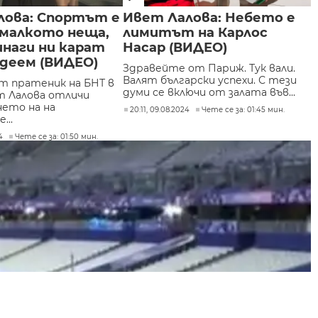
лова: Спортът е
Ивет Лалова: Небето е
 малкото неща,
лимитът на Карлос
наги ни карат
Насар (ВИДЕО)
рдеем (ВИДЕО)
Здравейте от Париж. Тук вали.
Валят български успехи. С тези
т пратеник на БНТ в
думи се включи от залата във...
 Лалова отличи
ето на на
20:11, 09.08.2024
Чете се за: 01:45 мин.
...
4
Чете се за: 01:50 мин.