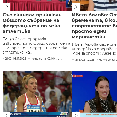
Със скандал приключи
Ивет Лалова: О
Общото събрание на
времената, в к
федерацията по лека
спортистите б
атлетика
просто едни
марионетки
Близо 6 часа продължи
извънредното Общо събрание на
Ивет Лалова даде спе
Българската федерация по лека
интервю за предаван
атлетика, на...
"Арена спорт". Легенд
21:03, 08.11.2025
Чете се за: 02:00 мин.
13:15, 02.11.2025
Чете се за: 