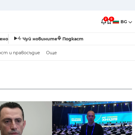
2
0
BG
ено
Чуй новините
Подкаст
ост и правосъдие
Още