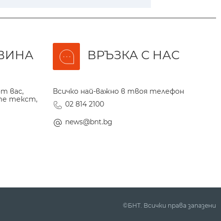
ВИНА
ВРЪЗКА С НАС
т вас,
Всичко най-важно в твоя телефон
те текст,
02 814 2100
news@bnt.bg
©БНТ. Всички права запазени