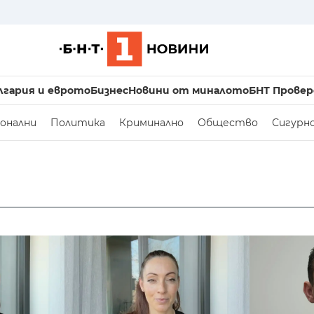
лгария и еврото
Бизнес
Новини от миналото
БНТ Провер
онални
Политика
Криминално
Общество
Сигурн