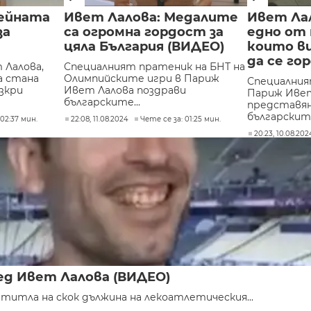
нейната
Ивет Лалова: Медалите
Ивет Ла
за
са огромна гордост за
едно от
цяла България (ВИДЕО)
които ви
да се го
Лалова,
Специалният пратеник на БНТ на
а стана
Олимпийските игри в Париж
Специалния
зкри
Ивет Лалова поздрави
Париж Ивет
българските...
представян
българските
 02:37 мин.
22:08, 11.08.2024
Чете се за: 01:25 мин.
20:23, 10.08.202
ед Ивет Лалова (ВИДЕО)
титла на скок дължина на лекоатлетическия...