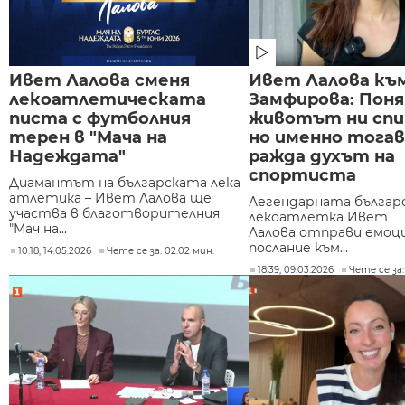
Ивет Лалова сменя
Ивет Лалова къ
лекоатлетическата
Замфирова: Поня
писта с футболния
животът ни спир
терен в "Мача на
но именно тогав
Надеждата"
ражда духът на
спортиста
Диамантът на българската лека
атлетика – Ивет Лалова ще
Легендарната българ
участва в благотворителния
лекоатлетка Ивет
"Мач на...
Лалова отправи емоц
послание към...
10:18, 14.05.2026
Чете се за: 02:02 мин.
18:39, 09.03.2026
Чете се за: