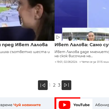
 пред Ивет Лалова
Ивет Лалова: Само с
ршиха съответно шеста и
Ивет Лалова даде мнението
на скок височина на...
19:01, 02.08.2024
Чете се за: 01:15 мин
»
1
2
3
«