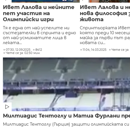
Ивет Лалова и нейните
Ивет Лалова и 
пет участия на
нова философия 
Олимпийски игри
живота
Тя е една от най-успелите ни
Спринтьорката Ивет 
състезателки в спринта и едно
която преди 10 месец
от най-усмихнатите лица в
майка за първи път ра
леката...
новата си...
07:30, 12.09.2025
8412
11:04, 14.03.2025
Чете се за:
Чете се за: 02:50 мин.
Милтиадис Тентоглу и Матиа Фурлани пр
Милтиадис Тентоглу (Гърция) защити олимпийската си 