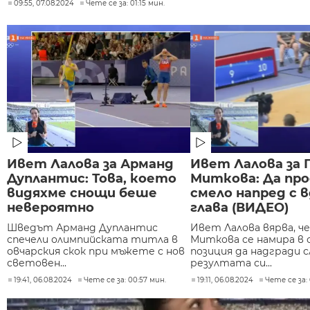
09:55, 07.08.2024
Чете се за: 01:15 мин.
Ивет Лалова за Арманд
Ивет Лалова за 
Дуплантис: Това, което
Миткова: Да пр
видяхме снощи беше
смело напред с 
невероятно
глава (ВИДЕО)
Шведът Арманд Дуплантис
Ивет Лалова вярва, ч
спечели олимпийската титла в
Миткова се намира в
овчарския скок при мъжете с нов
позиция да надгради 
световен...
резултата си...
19:41, 06.08.2024
Чете се за: 00:57 мин.
19:11, 06.08.2024
Чете се за: 