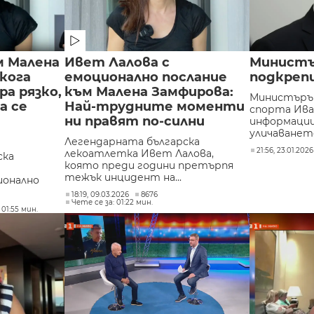
м Малена
Ивет Лалова с
Министъ
кога
емоционално послание
подкреп
а рязко,
към Малена Замфирова:
Министъръ
а се
Най-трудните моменти
спорта Ив
ни правят по-силни
информации
уличаването 
Легендарната българска
21:56, 23.01.2026
лекоатлетка Ивет Лалова,
ска
която преди години претърпя
тежък инцидент на...
ионално
18:19, 09.03.2026
8676
Чете се за: 01:22 мин.
 01:55 мин.