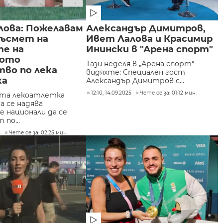
лова: Пожелавам
Александър Димитров,
късмет на
Ивет Лалова и Красимир
те на
Инински в "Арена спорт"
ното
Тази неделя в „Арена спорт“
тво по лека
видяхте: Специален гост
ка
Александър Димитров с...
12:10, 14.09.2025
Чете се за: 01:12 мин.
ата лекоатлетка
а се надява
е национали да се
по...
5
Чете се за: 02:25 мин.