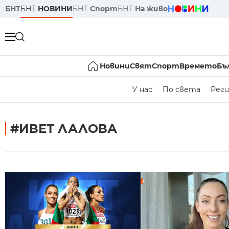
БНТ
БНТ
НОВИНИ
БНТ
Спорт
БНТ
На живо
Новини
Свят
Спорт
Времето
Бъ
У нас
По света
Реги
#ИВЕТ ЛАЛОВА