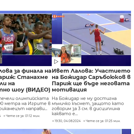
ова за финала на
Ивет Лалова: Участието
Париж: Станахме
на Божидар Саръбоюков в
ли на
Париж ще бъде неговата
тно шоу (ВИДЕО)
мотивация
спечели олимпийската
На Божидар не му достигна
00 метра на Игрите в
мъничко късмет, защото като
риканецът направи...
говорим за 3 см. в дисциплина
каквато е...
4
Чете се за: 01:12 мин.
19:30, 04.08.2024
Чете се за: 01:25 мин.