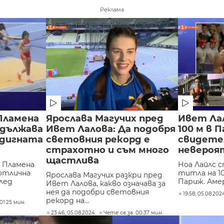
Реклама
Пламена
Ярослава Магучих пред
Ивет Лал
одължава
Ивет Лалова: Да подобря
100 м в 
вдигната
световния рекорд е
свидете
страхотно и съм много
невероя
щастлива
е Пламена
Ноа Лайлс 
 отлична
титла на 1
Ярослава Магучих разкри пред
след
Париж. Аме
Ивет Лалова, какво означава за
нея да подобри световния
19:58, 05.08.202
рекорд на...
01:25 мин.
23:46, 05.08.2024
Чете се за: 00:37 мин.