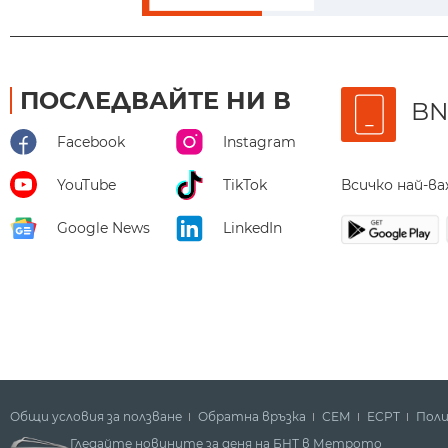
ПОСЛЕДВАЙТЕ НИ В
BN
Facebook
Instagram
Всичко най-в
YouTube
TikTok
Google News
LinkedIn
Общи условия за ползване
Обратна връзка
СЕМ
ECPT
Поли
Гледайте новините за деня на БНТ в Метрото