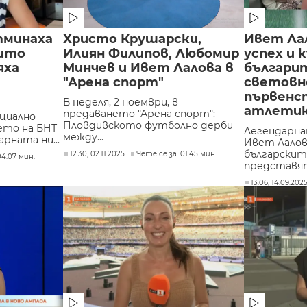
тминаха
Христо Крушарски,
Ивет Ла
оито
Илиян Филипов, Любомир
успех и 
яха
Минчев и Ивет Лалова в
българи
"Арена спорт"
светов
първенс
В неделя, 2 ноември, в
атлети
предаването "Арена спорт":
циално
Пловдивското футболно дерби
ето на БНТ
Легендарн
между...
арната ни...
Ивет Лалов
българскит
12:30, 02.11.2025
Чете се за: 01:45 мин.
04:07 мин.
представят 
13:06, 14.09.202