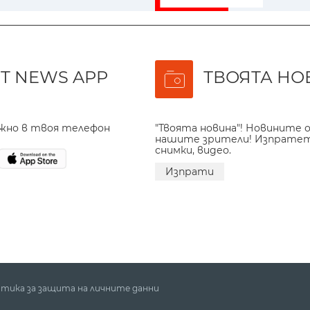
T NEWS APP
ТВОЯТА НО
ажно в твоя телефон
"Твоята новина"! Новините о
нашите зрители! Изпрате
снимки, видео.
Изпрати
тика за защита на личните данни