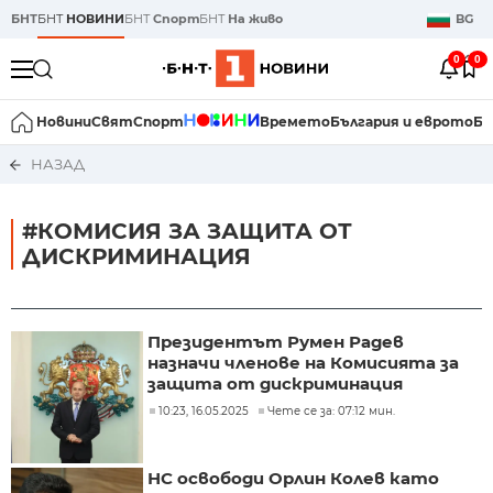
БНТ
БНТ
НОВИНИ
БНТ
Спорт
БНТ
На живо
BG
0
0
Новини
Свят
Спорт
Времето
България и еврото
Би
НАЗАД
#КОМИСИЯ ЗА ЗАЩИТА ОТ
ДИСКРИМИНАЦИЯ
Президентът Румен Радев
назначи членове на Комисията за
защита от дискриминация
10:23, 16.05.2025
Чете се за: 07:12 мин.
НС освободи Орлин Колев като