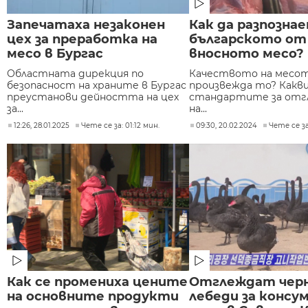
Запечатаха незаконен
Как да разпозна
цех за преработка на
българското от
месо в Бургас
вносното месо?
Областната дирекция по
Качеството на месото
безопасност на храните в Бургас
произвежда то? Какви
преустанови дейността на цех
стандартите за отг
за...
на...
12:26, 28.01.2025
Чете се за: 01:12 мин.
09:30, 20.02.2024
Чете се за
Как се промениха цените
Отглеждат чер
на основните продукти
лебеди за консу