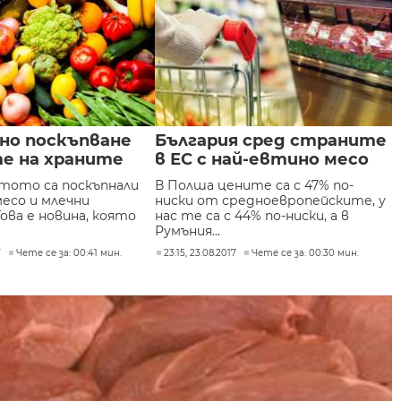
но поскъпване
България сред страните
те на храните
в ЕС с най-евтино месо
ятото са поскъпнали
В Полша цените са с 47% по-
месо и млечни
ниски от средноевропейските, у
ова е новина, която
нас те са с 44% по-ниски, а в
Румъния...
7
Чете се за: 00:41 мин.
23:15, 23.08.2017
Чете се за: 00:30 мин.