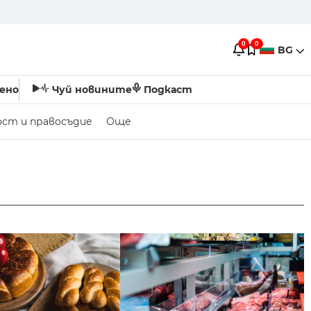
0
0
BG
ено
Чуй новините
Подкаст
ост и правосъдие
Още