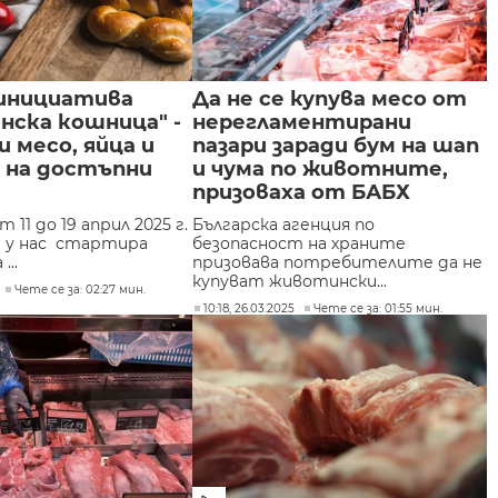
 инициатива
Да не се купува месо от
нска кошница" -
нерегламентирани
и месо, яйца и
пазари заради бум на шап
 на достъпни
и чума по животните,
призоваха от БАБХ
 11 до 19 април 2025 г.
Българска агенция по
т у нас стартира
безопасност на храните
...
призовава потребителите да не
купуват животински...
Чете се за: 02:27 мин.
10:18, 26.03.2025
Чете се за: 01:55 мин.