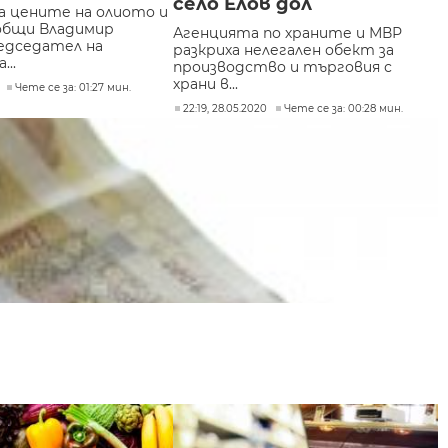
село Елов дол
а цените на олиото и
общи Владимир
Агенцията по храните и МВР
редседател на
разкриха нелегален обект за
..
производство и търговия с
храни в...
Чете се за: 01:27 мин.
22:19, 28.05.2020
Чете се за: 00:28 мин.