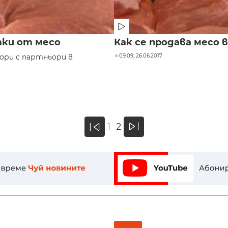
тки oт месо
Как се продава месо
ори с партньори в
09:09, 26.06.2017
»
1
2
«