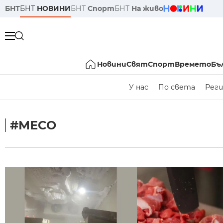
БНТ
БНТ
НОВИНИ
БНТ
Спорт
БНТ
На живо
Новини
Свят
Спорт
Времето
Бъ
У нас
По света
Реги
#МЕСО