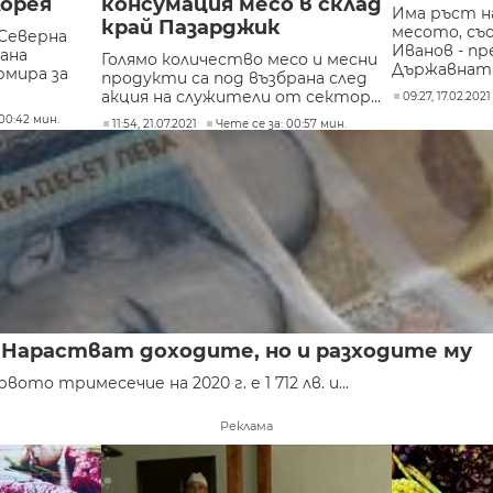
Корея
консумация месо в склад
Има ръст н
край Пазарджик
месото, съ
Северна
Иванов - п
ана
Голямо количество месо и месни
Държавната.
рмира за
продукти са под възбрана след
акция на служители от сектор...
09:27, 17.02.2021
00:42 мин.
11:54, 21.07.2021
Чете се за: 00:57 мин.
в. Нарастват доходите, но и разходите му
о тримесечие на 2020 г. е 1 712 лв. и...
Реклама