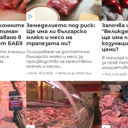
конните
Земеделието под риск:
Започва
хтиман
Ще има ли българско
"Великде
авано в
мляко и месо на
ще има л
от БАБХ
трапезата ни?
козунаци
цени?
те кланици
Осигуряване на достатъчно
но е
българско мляко и месо за
В периода от
ва
производство на качествени
за пръв пъ
млечни и месни...
инициатива 
20:44, 16.12.2025
Чете се за: 03:00 мин.
19:15, 11.04.2025