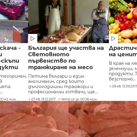
скача -
България ще участва на
Драстич
и
Световното
на цени
-скъпи
първенство по
В края на л
дукти
транжиране на месо
зеленчуци, 
продукти. Т
атегоричен,
Петима българи и един
безспорно...
в
англичанин, сред които
лата
дългогодишни транжори и
09:48, 13.09.201
..
професионални готвачи, ще...
00:42 мин.
07:48, 19.12.2017
Чете се за: 00:36 мин.