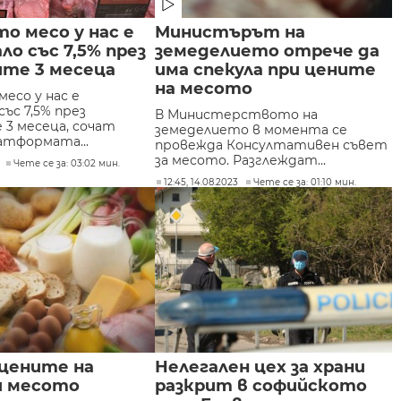
о месо у нас е
Министърът на
ло със 7,5% през
земеделието отрече да
ите 3 месеца
има спекула при цените
на месото
есо у нас е
със 7,5% през
В Министерството на
 3 месеца, сочат
земеделието в момента се
атформата...
провежда Консултативен съвет
за месото. Разглеждат...
Чете се за: 03:02 мин.
12:45, 14.08.2023
Чете се за: 01:10 мин.
 цените на
Нелегален цех за храни
и месото
разкрит в софийското