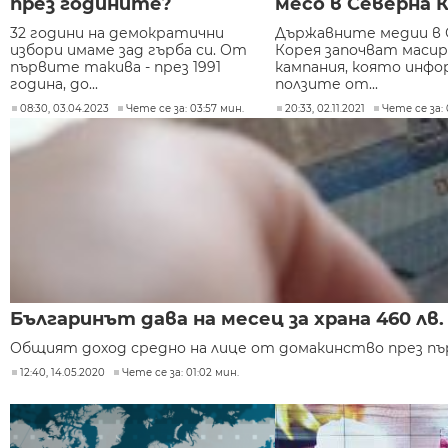
през годините?
месо в Северна 
32 години на демократични
Държавните медии в 
избори имаме зад гърба си. От
Корея започват масир
първите такива - през 1991
кампания, която инфо
година, до...
ползите от...
08:30, 03.04.2023
Чете се за: 03:57 мин.
20:33, 02.11.2021
Чете се за: 
Българинът дава на месец за храна 460 л
Общият доход средно на лице от домакинство през първот
12:40, 14.05.2020
Чете се за: 01:02 мин.