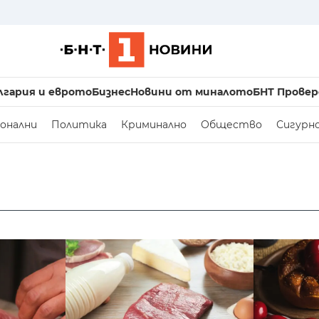
лгария и еврото
Бизнес
Новини от миналото
БНТ Провер
онални
Политика
Криминално
Общество
Сигурн