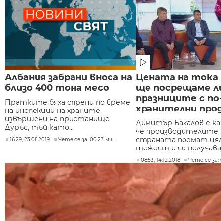
Албания забрани вноса на
Цената на тока 
близо 400 тона месо
ще посрещаме л
празниците с по
Пратките бяха спрени по време
хранителни про
на инспекции на храните,
извършени на пристанище
Димитър Бакалов е к
Дуръс, тъй като...
че производителите 
страната поемат ця
16:29, 23.08.2019
Чете се за: 00:23 мин.
тежест и се получава.
08:53, 14.12.2018
Чете се за: 