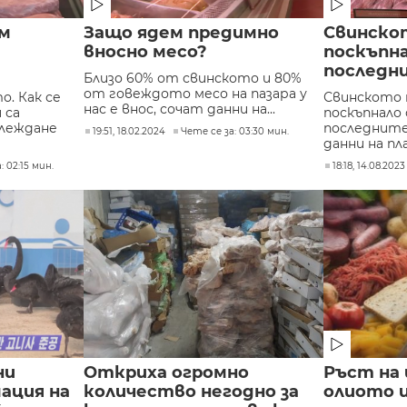
ем
Защо ядем предимно
Свинскот
вносно месо?
поскъпна
последн
Близо 60% от свинското и 80%
от говеждото месо на пазара у
. Как се
Свинското м
нас е внос, сочат данни на...
 са
поскъпнало 
леждане
последните
19:51, 18.02.2024
Чете се за: 03:30 мин.
данни на пл
: 02:15 мин.
18:18, 14.08.2023
ни
Откриха огромно
Ръст на
мация на
количество негодно за
олиото 