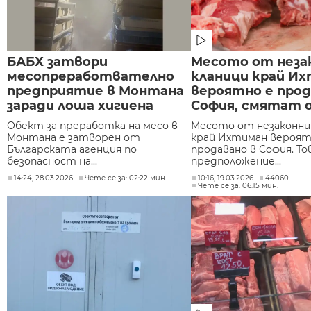
БАБХ затвори
Месото от неза
месопреработвателно
кланици край И
предприятие в Монтана
вероятно е прод
заради лоша хигиена
София, смятат 
Обект за преработка на месо в
Месото от незаконни
Монтана е затворен от
край Ихтиман вероят
Българската агенция по
продавано в София. То
безопасност на...
предположение...
14:24, 28.03.2026
Чете се за: 02:22 мин.
10:16, 19.03.2026
44060
Чете се за: 06:15 мин.