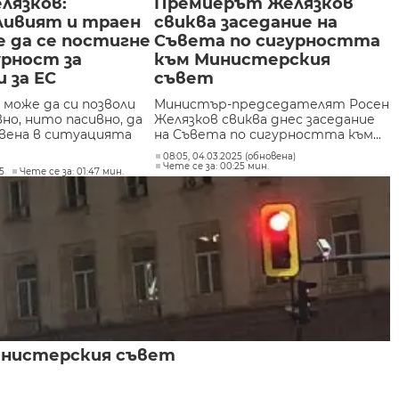
лязков:
Премиерът Желязков
ливият и траен
свиква заседание на
 да се постигне
Съвета по сигурността
урност за
към Министерския
и за ЕС
съвет
 може да си позволи
Министър-председателят Росен
но, нито пасивно, да
Желязков свиква днес заседание
вена в ситуацията
на Съвета по сигурността към...
08:05, 04.03.2025 (обновена)
Чете се за: 00:25 мин.
25
Чете се за: 01:47 мин.
Министерския съвет