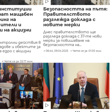
институции
Безопасността на пътя:
рат мащабен
Правителството
инг на
разглежда доклада с
дители и
новите мерки
 на акцизни
Днес правителството ще
разгледа доклада с 37-те нови
мерки за повишаване на
нтролни действия в
безопасността на...
ладове и обектите за
 едро с акцизни
06:44, 09.04.2025
Чете се за: 01:05 мин.
Чете се за: 02:17 мин.