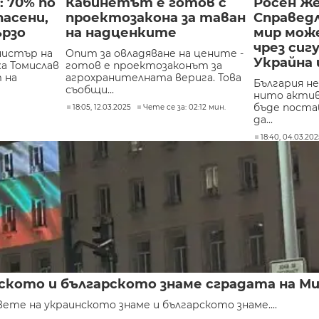
: 70% по
Кабинетът е готов с
Росен Же
асени,
проектозакона за таван
Справед
ързо
на надценките
мир може
чрез сиг
нистър на
Опит за овладяване на цените -
Украйна 
а Томислав
готов е проектозаконът за
 на
агрохранителната верига. Това
България не
съобщи...
нито актив
бъде поста
18:05, 12.03.2025
Чете се за: 02:12 мин.
да...
18:40, 04.03.20
инското и българското знаме сградата на 
те на украинското знаме и българското знаме....