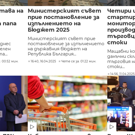
тава на
Министерският съвет
Четири 
прие постановление за
старти
 папа
изпълнението на
монитор
Бюджет 2025
произво
търговци
Министерският съвет прие
стоки
днес
постановление за изпълнението
делен
на държавния бюджет на
Мащабни ко
а...
Република България...
данъчни ск
търговия на
: 00:52 мин.
16:40, 16.04.2025
Чете се за: 01:22 мин.
стоки...
14:56, 11.04.2025