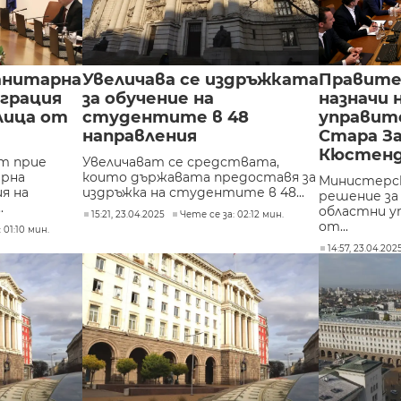
анитарна
Увеличава се издръжката
Правит
грация
за обучение на
назначи 
лица от
студентите в 48
управите
направления
Стара За
Кюстен
т прие
Увеличават се средствата,
арна
които държавата предоставя за
Министерс
я на
издръжка на студентите в 48...
решение за
.
областни у
15:21, 23.04.2025
Чете се за: 02:12 мин.
от...
 01:10 мин.
14:57, 23.04.202