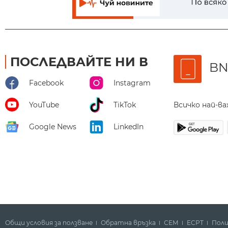
ПОСЛЕДВАЙТЕ НИ В
BN
Facebook
Instagram
Всичко най-в
YouTube
TikTok
Google News
LinkedIn
Общи условия за ползване
Обратна връзка
СЕМ
ECPT
Поли