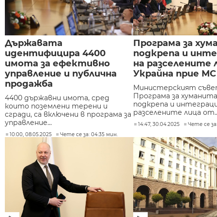
Държавата
Програма за хум
идентифицира 4400
подкрепа и инте
имота за ефективно
на разселените 
управление и публична
Украйна прие МС
продажба
Министерският съве
Програма за хуманит
4400 държавни имота, сред
подкрепа и интеграци
които поземлени терени и
разселените лица от..
сгради, са включени в програма за
управление...
14:47, 30.04.2025
Чете се за:
10:00, 08.05.2025
Чете се за: 04:35 мин.