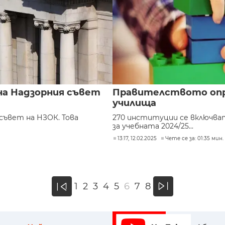
на Надзорния съвет
Правителството опр
училища
съвет на НЗОК. Това
270 институции се включва
за учебната 2024/25...
13:17, 12.02.2025
Чете се за: 01:35 мин.
»
1
2
3
4
5
6
7
8
«