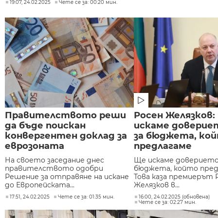
19:07, 24.02.2025
Чете се за: 00:20 мин.
Правителството реши
Росен Желязков:
да бъде поискан
искаме доверие
конвергентен доклад за
за бюджета, ко
еврозоната
предлагаме
На своето заседание днес
Ще искаме доверието 
правителството одобри
бюджета, който пред
Решение за отправяне на искане
Това каза премиерът 
до Европейската...
Желязков в...
17:51, 24.02.2025
Чете се за: 01:35 мин.
16:00, 24.02.2025 (обновена)
Чете се за: 02:27 мин.