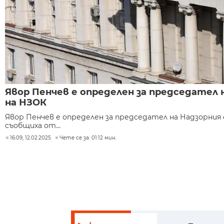
Явор Пенчев е определен за председател 
на НЗОК
Явор Пенчев е определен за председател на Надзорния 
съобщиха от...
16:09, 12.02.2025
Чете се за: 01:12 мин.