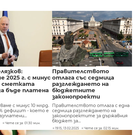
лязков:
Правителството
е 2025 г. с минус
отлага със седмица
 - сметката
разглеждането на
да бъде платена
бюджетните
законопроекти
чваме с минус 10 млрд.
Правителството отлага с една
 3% дефицит - което е
седмица разглеждането на
азплатени...
законопроектите за държавния
бюджет за...
5
Чете се за: 01:30 мин.
19:15, 13.02.2025
Чете се за: 02:15 мин.