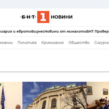
лгария и еврото
Бизнес
Новини от миналото
БНТ Провер
онални
Политика
Криминално
Общество
Сигурн