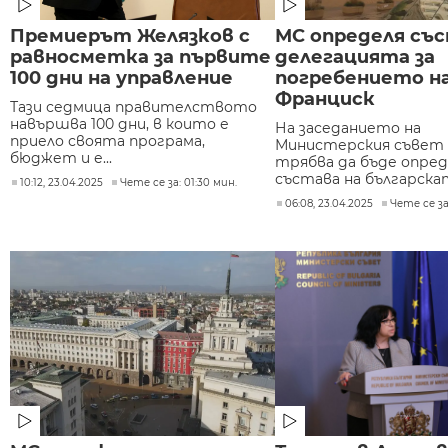
Премиерът Желязков с
МС определя със
равносметка за първите
делегацията за
100 дни на управление
погребението на
Франциск
Тази седмица правителството
навършва 100 дни, в които е
На заседанието на
приело своята програма,
Министерския съвет 
бюджет и е...
трябва да бъде опре
състава на българскат
10:12, 23.04.2025
Чете се за: 01:30 мин.
06:08, 23.04.2025
Чете се за