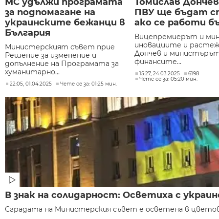
МС удължи програмата
Томислав Дончев
за подпомагане на
ПВУ ще бъдат сп
украинските бежанци в
ако се работи б
България
Вицепремиерът и ми
иновациите и растеж
Министерският съвет прие
Дончев и министърът
Решение за изменение и
финансите...
допълнение на Програмата за
хуманитарно...
15:27, 24.03.2025
6198
Чете се за: 05:20 мин.
22:05, 01.04.2025
Чете се за: 01:25 мин.
В знак на солидарност: Осветиха с укра
Сградата на Министерския съвет е осветена в цветове