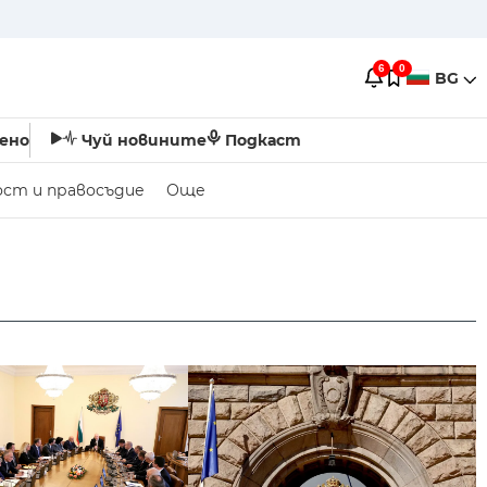
6
0
BG
ено
Чуй новините
Подкаст
ост и правосъдие
Още