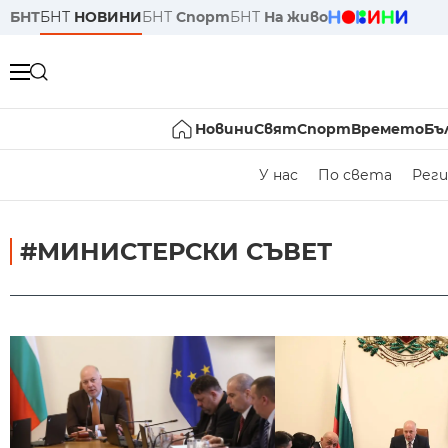
БНТ
БНТ
НОВИНИ
БНТ
Спорт
БНТ
На живо
Новини
Свят
Спорт
Времето
Бъ
У нас
По света
Реги
#МИНИСТЕРСКИ СЪВЕТ