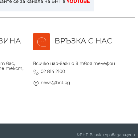
ВИНА
ВРЪЗКА С НАС
т вас,
Всичко най-важно в твоя телефон
те текст,
02 814 2100
news@bnt.bg
©БНТ. Всички права запазени