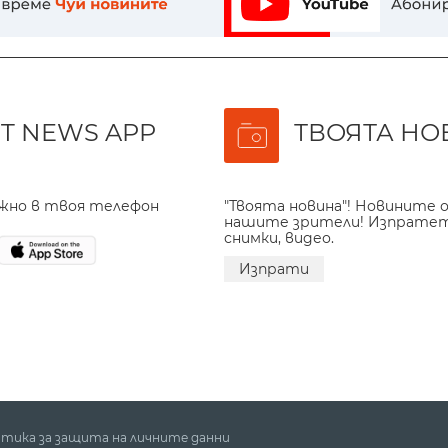
T NEWS APP
ТВОЯТА НО
ажно в твоя телефон
"Твоята новина"! Новините о
нашите зрители! Изпрате
снимки, видео.
Изпрати
тика за защита на личните данни