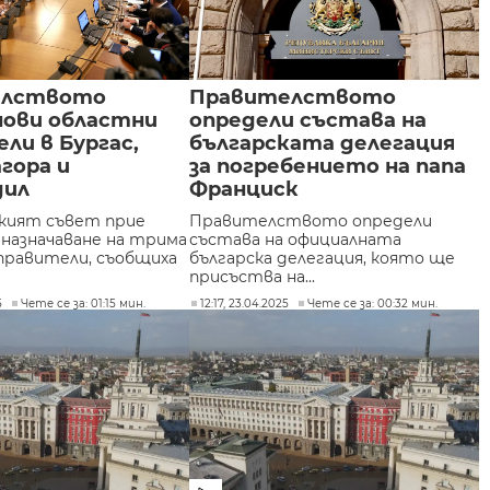
елството
Правителството
нови областни
определи състава на
ли в Бургас,
българската делегация
гора и
за погребението на папа
дил
Франциск
кият съвет прие
Правителството определи
 назначаване на трима
състава на официалната
правители, съобщиха
българска делегация, която ще
присъства на...
5
Чете се за: 01:15 мин.
12:17, 23.04.2025
Чете се за: 00:32 мин.