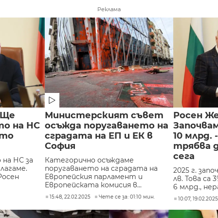
Реклама
 Ще
Министерският съвет
Росен Же
то на НС
осъжда поругаването на
Започвам
йто
сградата на ЕП и ЕК в
10 млрд.
София
трябва 
сега
на НС за
Категорично осъждаме
лагаме.
поругаването на сградата на
2025 г. запо
Росен
Европейския парламент и
лв. Това са
Европейската комисия в...
6 млрд., нер
15:48, 22.02.2025
Чете се за: 01:10 мин.
10:07, 19.02.202