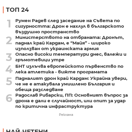
ТОП 24
1
Румен Радев след заседание на Съвета по
сигурността: Дрон е нахлул в българското
въздушно пространство
2
Министерството на отбраната: Дронът,
паднал край Кардам, е “Майя” - широко
използван от украинската армия
3
Опасно високи температури днес, валежи и
гръмотевици утре
4
БНТ излъчва европейското първенство по
лека атлетика - вижте програмата
5
Падналият дрон край Кардам: Украйна увери,
че не е атакувала умишлено България и
обеща разследване
6
Радослав Рибарски, ПП: Основният въпрос за
дрона е дали е случайност, или опит за удар
по критична инфраструктура
Реклама
НАЙ-ЧЕТЕНИ