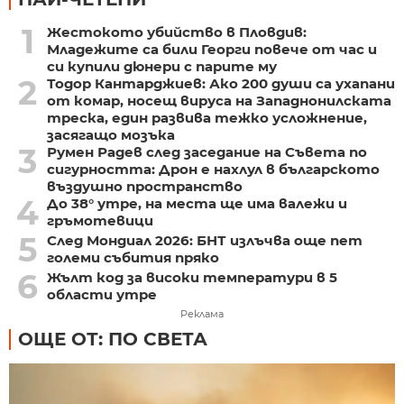
1
Жестокото убийство в Пловдив:
Младежите са били Георги повече от час и
си купили дюнери с парите му
2
Тодор Кантарджиев: Ако 200 души са ухапани
от комар, носещ вируса на Западнонилската
треска, един развива тежко усложнение,
засягащо мозъка
3
Румен Радев след заседание на Съвета по
сигурността: Дрон е нахлул в българското
въздушно пространство
4
До 38° утре, на места ще има валежи и
гръмотевици
5
След Мондиал 2026: БНТ излъчва още пет
големи събития пряко
6
Жълт код за високи температури в 5
области утре
Реклама
ОЩЕ ОТ: ПО СВЕТА