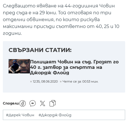
Следващото явяване на 44-годишния Човин
пред съда е на 29 юни. Той отговаря по три
отделни обвинения, по които рискува
максимални присъди съответно от 40, 25 и 10
години.
СВЪРЗАНИ СТАТИИ:
Полицаят Човин на съд. Грозят го
40 г. затвор за смъртта на
Джордж Флойд
12:35, 08.06.2020
Чете се за: 00:53 мин.
Сподели
#Дерек Човин
#Джордж Флойд