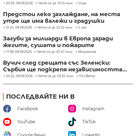
20:30, 08.08.2026
Чете се за: 13:05 мин.
Още
Предстои леко захлаждане, на места
утре ще има валежи и градушки
21:24, 08.08.2026
Чете се за: 02:32 мин.
У нас
Загуби за милиарди в Европа заради
жегите, сушата и пожарите
17:38, 08.08.2026
Чете се за: 02:47 мин.
Икономика
Вучич след срещата със Зеленски:
Сърбия ще подкрепя независимостта...
20:22, 08.08.2026
Чете се за: 03:30 мин.
По света
ПОСЛЕДВАЙТЕ НИ В
Facebook
Instagram
YouTube
TikTok
Google News
LinkedIn