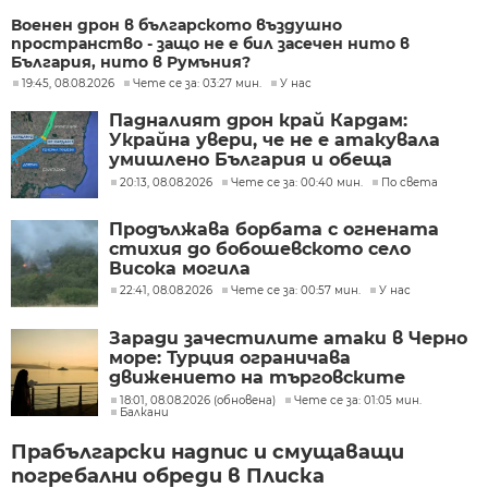
Военен дрон в българското въздушно
пространство - защо не е бил засечен нито в
България, нито в Румъния?
19:45, 08.08.2026
Чете се за: 03:27 мин.
У нас
Падналият дрон край Кардам:
Украйна увери, че не е атакувала
умишлено България и обеща
разследване
20:13, 08.08.2026
Чете се за: 00:40 мин.
По света
Продължава борбата с огнената
стихия до бобошевското село
Висока могила
22:41, 08.08.2026
Чете се за: 00:57 мин.
У нас
Заради зачестилите атаки в Черно
море: Турция ограничава
движението на търговските
кораби
18:01, 08.08.2026 (обновена)
Чете се за: 01:05 мин.
Балкани
Прабългарски надпис и смущаващи
погребални обреди в Плиска