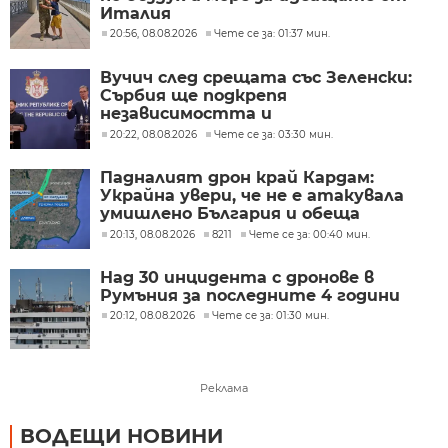
Италия
20:56, 08.08.2026
Чете се за: 01:37 мин.
Вучич след срещата със Зеленски:
Сърбия ще подкрепя
независимостта и
териториалната цялост на
20:22, 08.08.2026
Чете се за: 03:30 мин.
Украйна
Падналият дрон край Кардам:
Украйна увери, че не е атакувала
умишлено България и обеща
разследване
20:13, 08.08.2026
8211
Чете се за: 00:40 мин.
Над 30 инцидента с дронове в
Румъния за последните 4 години
20:12, 08.08.2026
Чете се за: 01:30 мин.
Реклама
ВОДЕЩИ НОВИНИ