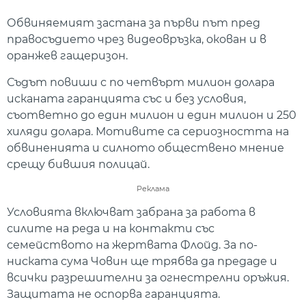
Обвиняемият застана за първи път пред
правосъдието чрез видеовръзка, окован и в
оранжев гащеризон.
Съдът повиши с по четвърт милион долара
исканата гаранцията със и без условия,
съответно до един милион и един милион и 250
хиляди долара. Мотивите са сериозността на
обвиненията и силното обществено мнение
срещу бившия полицай.
Реклама
Условията включват забрана за работа в
силите на реда и на контакти със
семейството на жертвата Флойд. За по-
ниската сума Човин ще трябва да предаде и
всички разрешителни за огнестрелни оръжия.
Защитата не оспорва гаранцията.