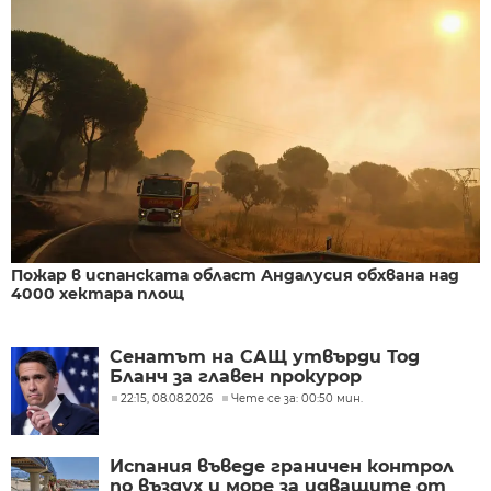
Пожар в испанската област Андалусия обхвана над
4000 хектара площ
Сенатът на САЩ утвърди Тод
Бланч за главен прокурор
22:15, 08.08.2026
Чете се за: 00:50 мин.
Испания въведе граничен контрол
по въздух и море за идващите от