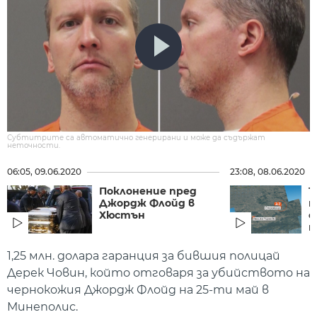
Субтитрите са автоматично генерирани и може да съдържат
неточности.
06:05, 09.06.2020
23:08, 08.06.2020
Поклонение пред
Т
Джордж Флойд в
п
Хюстън
с
на
1,25 млн. долара гаранция за бившия полицай
Дерек Човин, който отговаря за убийството на
чернокожия Джордж Флойд на 25-ти май в
Минеполис.