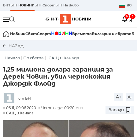
БНТ
БНТ
НОВИНИ
БНТ
Спорт
БНТ
На живо
BG
0
0
Новини
Свят
Спорт
Времето
България и еврото
Би
НАЗАД
Начало
По света
САЩ и Канада
1,25 милиона долара гаранция за
Дерек Човин, убил чернокожия
Джордж Флойд
A+
A-
БНТ
от
06:11, 09.06.2020
Чете се за: 00:28 мин.
Запази
САЩ и Канада