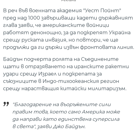
Реклама
В реч във военната академия "Уест Пойнт"
пред над 1000 завършващи кадети държавният
глава заяви, че американските войници
работят денонощно, за да подкрепят Украйна
срещу руската инвазия, но повтори, че ще
продължи да ги държи извън фронтовата линия.
Байдън подчерта ролята на Съединените
щати в отразяването на иранските ракетни
удари срещу Израел и подкрепата за
съюзниците в Индо-тихоокеанския регион
срещу нарастващия китайски милитаризъм.
"Благодарение на въоръжените сили
правим това, което само Америка може
да направи като единствена суперсила
в света", заяви Джо Байдън.