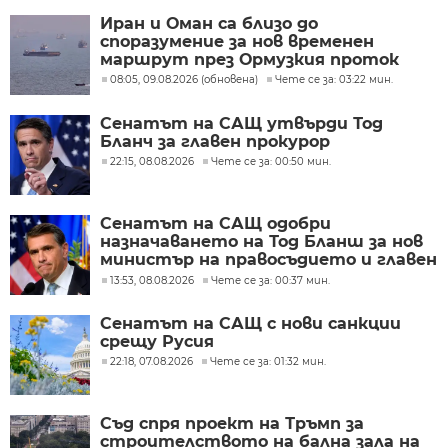
Иран и Оман са близо до
споразумение за нов временен
маршрут през Ормузкия проток
08:05, 09.08.2026 (обновена)
Чете се за: 03:22 мин.
Сенатът на САЩ утвърди Тод
Бланч за главен прокурор
22:15, 08.08.2026
Чете се за: 00:50 мин.
Сенатът на САЩ одобри
назначаването на Тод Бланш за нов
министър на правосъдието и главен
прокурор
13:53, 08.08.2026
Чете се за: 00:37 мин.
Сенатът на САЩ с нови санкции
срещу Русия
22:18, 07.08.2026
Чете се за: 01:32 мин.
Съд спря проект на Тръмп за
строителството на бална зала на