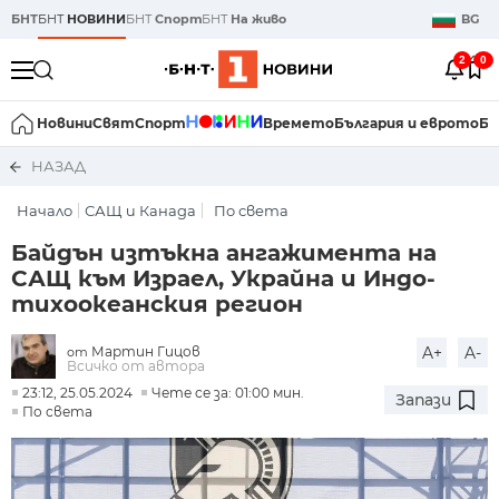
БНТ
БНТ
НОВИНИ
БНТ
Спорт
БНТ
На живо
BG
2
0
Новини
Свят
Спорт
Времето
България и еврото
Би
НАЗАД
Начало
САЩ и Канада
По света
Байдън изтъкна ангажимента на
САЩ към Израел, Украйна и Индо-
тихоокеанския регион
Мартин Гицов
A+
A-
от
Всичко от автора
23:12, 25.05.2024
Чете се за: 01:00 мин.
Запази
По света