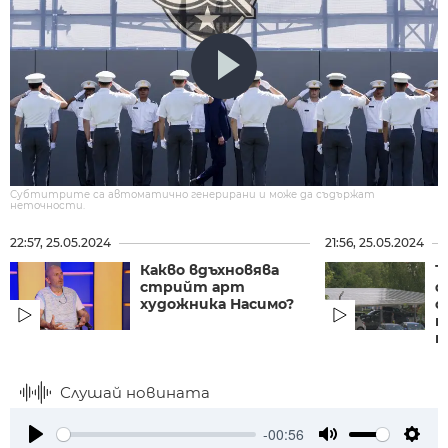
Субтитрите са автоматично генерирани и може да съдържат
неточности.
22:57, 25.05.2024
21:56, 25.05.2024
Какво вдъхновява
Т
стрийт арт
ф
художника Насимо?
с
п
п
Слушай новината
-00:56