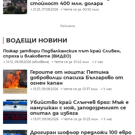
стойност 400 млн. долара
21:25, 07.08.2026
Чете се за: 00:50 мин.
Реклама
ВОДЕЩИ НОВИНИ
Пожар затвори Подбалканския път край Сливен,
спряха и влаковете (ВИДЕО)
14:12, 09.08.2026 (обновена)
Чете се за: 01:42 мин.
У нас
Героите от нощта: Петима
доброволци спасиха Българово от
огнен капан
15:37, 09.08.2026
Чете се за: 01:37 мин.
У нас
Убийство край Слънчев бряг: Мъж е
намушкан с нож, заподозреният се
опитал да избяга
13:07, 09.08.2026
Чете се за: 01:25 мин.
У нас
Дрогиран шофьор предложи 100 евро