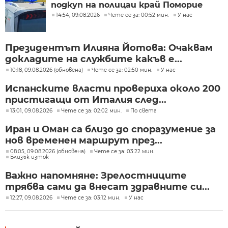
подкуп на полицаи край Поморие
14:54, 09.08.2026
Чете се за: 00:52 мин.
У нас
Президентът Илияна Йотова: Очаквам
докладите на службите какъв е...
10:18, 09.08.2026 (обновена)
Чете се за: 02:50 мин.
У нас
Испанските власти провериха около 200
пристигащи от Италия след...
13:01, 09.08.2026
Чете се за: 02:02 мин.
По света
Иран и Оман са близо до споразумение за
нов временен маршрут през...
08:05, 09.08.2026 (обновена)
Чете се за: 03:22 мин.
Близък изток
Важно напомняне: Зрелостниците
трябва сами да внесат здравните си...
12:27, 09.08.2026
Чете се за: 03:12 мин.
У нас