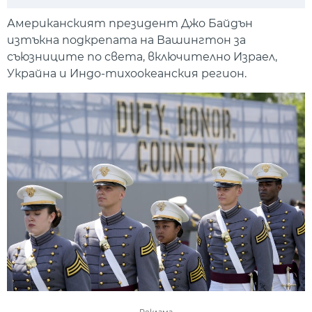
Play
Mute
Setti
Американският президент Джо Байдън
изтъкна подкрепата на Вашингтон за
съюзниците по света, включително Израел,
Украйна и Индо-тихоокеанския регион.