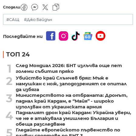
Сподели
#САЩ
#Джо Байдън
Последвайте ни
ТОП 24
1
След Мондиал 2026: БНТ излъчва още пет
големи събития пряко
2
Убийство край Слънчев бряг: Мъж е
намушкан с нож, заподозреният се опитал
да избяга
3
Министерството на отбраната: Дронът,
паднал край Кардам, е “Майя” - широко
използван от украинската армия
4
Падналият дрон край Кардам: Украйна увери,
че не е атакувала умишлено България и
обеща разследване
5
Гледайте европейското първенство по
плувни спортове по БНТ 3