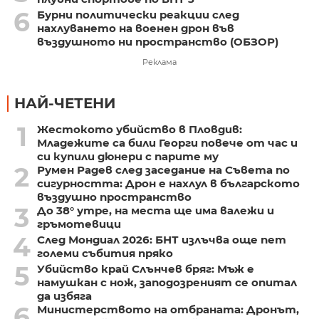
6
Бурни политически реакции след
нахлуването на военен дрон във
въздушното ни пространство (ОБЗОР)
Реклама
НАЙ-ЧЕТЕНИ
1
Жестокото убийство в Пловдив:
Младежите са били Георги повече от час и
си купили дюнери с парите му
2
Румен Радев след заседание на Съвета по
сигурността: Дрон е нахлул в българското
въздушно пространство
3
До 38° утре, на места ще има валежи и
гръмотевици
4
След Мондиал 2026: БНТ излъчва още пет
големи събития пряко
5
Убийство край Слънчев бряг: Мъж е
намушкан с нож, заподозреният се опитал
да избяга
6
Министерството на отбраната: Дронът,