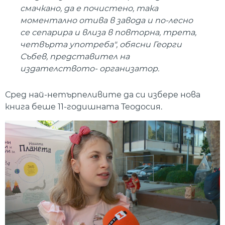
смачкано, да е почистено, така
моментално отива в завода и по-лесно
се сепарира и влиза в повторна, трета,
четвърта употреба", обясни Георги
Събев, представител на
издателството- организатор.
Сред най-нетърпеливите да си избере нова
книга беше 11-годишната Теодосия.