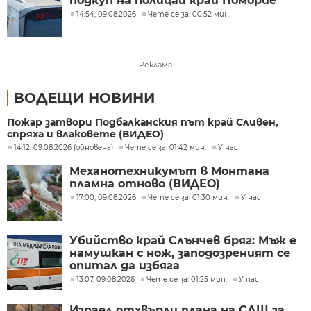
подкуп на полицаи край Поморие
14:54, 09.08.2026
Чете се за: 00:52 мин.
Реклама
ВОДЕЩИ НОВИНИ
Пожар затвори Подбалканския път край Сливен,
спряха и влаковете (ВИДЕО)
14:12, 09.08.2026 (обновена)
Чете се за: 01:42 мин.
У нас
Механотехникумът в Монтана
пламна отново (ВИДЕО)
17:00, 09.08.2026
Чете се за: 01:30 мин.
У нас
Убийство край Слънчев бряг: Мъж е
намушкан с нож, заподозреният се
опитал да избяга
13:07, 09.08.2026
Чете се за: 01:25 мин.
У нас
Израел отхвърли плана на САЩ за