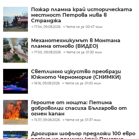
Пожар пламна край историческата
местност Петрова нива в
Странджа
17:54, 09.08.2026
Чете се за: 00:47 мин.
Механотехникумът в Монтана
пламна отново (ВИДЕО)
17:00, 09.08.2026
Чете се за: 01:30 мин.
Светлинно изкуство преобрази
Южното Черноморие (СНИМКИ)
16:16, 09.08.2026
Чете се за: 01:00 мин.
Героите от нощта: Петима
доброволци спасиха Българово от
огнен капан
15:37, 09.08.2026
Чете се за: 01:37 мин.
Дрогиран шофьор предложи 100 евро