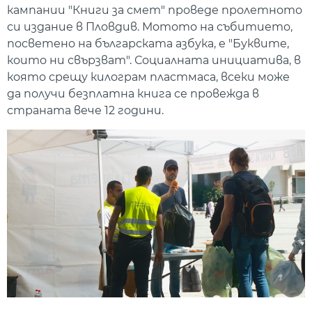
кампании "Книги за смет" проведе пролетното
си издание в Пловдив. Мотото на събитието,
посветено на българската азбука, е "Буквите,
които ни свързват". Социалната инициатива, в
която срещу килограм пластмаса, всеки може
да получи безплатна книга се провежда в
страната вече 12 години.