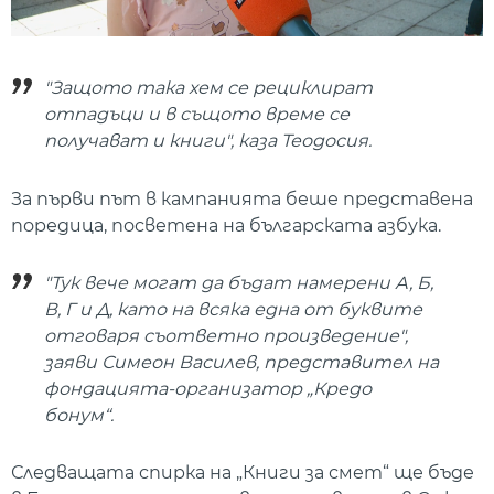
"Защото така хем се рециклират
отпадъци и в същото време се
получават и книги", каза Теодосия.
За първи път в кампанията беше представена
поредица, посветена на българската азбука.
"Тук вече могат да бъдат намерени А, Б,
В, Г и Д, като на всяка една от буквите
отговаря съответно произведение",
заяви Симеон Василев, представител на
фондацията-организатор „Кредо
бонум“.
Следващата спирка на „Книги за смет“ ще бъде