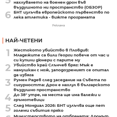
нахлуването на военен дрон във
въздушното ни пространство (ОБЗОР)
6
БНТ излъчва европейското първенство по
лека атлетика - вижте програмата
Реклама
НАЙ-ЧЕТЕНИ
1
Жестокото убийство в Пловдив:
Младежите са били Георги повече от час и
си купили дюнери с парите му
2
Убийство край Слънчев бряг: Мъж е
намушкан с нож, заподозреният се опитал
да избяга
3
Румен Радев след заседание на Съвета по
сигурността: Дрон е нахлул в българското
въздушно пространство
4
До 38° утре, на места ще има валежи и
гръмотевици
5
След Мондиал 2026: БНТ излъчва още пет
големи събития пряко
Министерството на отбраната: Дронът,