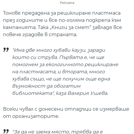
Реклама
Тонове предадена за рециклиране пластмаса
през годините и все по-голяма подкрепа към
кампанията. Така „Книги за смет“ завладя все
повече градове в страната.
"Има две много хубави каузи, заради
които си струва. Първата е, че ще
помогнем за екологичното рециклиране
на пластмасата, и втората, много
хубава също, че ще получим още една
възможност да обогатим
библиотеката", каза Валерия Ушева.
Всеки чувал с донесени отпадъци се измерваше
от организаторите.
"За да не заема място, трябва да е