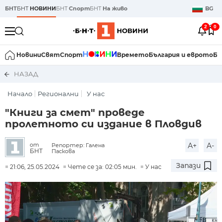
БНТ
БНТ
НОВИНИ
БНТ
Спорт
БНТ
На живо
BG
2
0
Новини
Свят
Спорт
Времето
България и еврото
Би
НАЗАД
Начало
Регионални
У нас
"Книги за смет" проведе
пролетното си издание в Пловдив
A+
A-
от
Репортер: Галена
БНТ
Паскова
Запази
21:06, 25.05.2024
Чете се за: 02:05 мин.
У нас