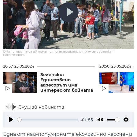
Субтитрите са автоматично генерирани и може да съдържат
неточности.
20:57, 25.05.2024
20:50, 25.05.2024
Зеленски:
Единствено
агресорът има
интерес от войната
Слушай новината
-01:55
Play
Mute
Setti
Една от най-популярните екологично насочени