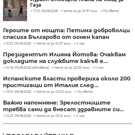
Газа
17:12, 09.08.2026
Чете се за: 01:37 мин.
По света
Героите от нощта: Петима доброволци
спасиха Българово от огнен капан
15:37, 09.08.2026
Чете се за: 01:37 мин.
У нас
Президентът Илияна Йотова: Очаквам
докладите на службите какъв е...
10:18, 09.08.2026 (обновена)
Чете се за: 02:50 мин.
У нас
Испанските власти провериха около 200
пристигащи от Италия след...
13:01, 09.08.2026
Чете се за: 02:02 мин.
По света
Важно напомняне: Зрелостниците
трябва сами да внесат здравните си...
12:27, 09.08.2026
Чете се за: 03:12 мин.
У нас