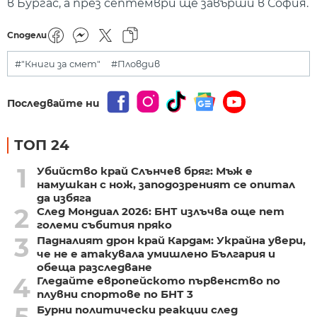
в Бургас, а през септември ще завърши в София.
Сподели
#"Книги за смет"
#Пловдив
Последвайте ни
ТОП 24
1
Убийство край Слънчев бряг: Мъж е
намушкан с нож, заподозреният се опитал
да избяга
2
След Мондиал 2026: БНТ излъчва още пет
големи събития пряко
3
Падналият дрон край Кардам: Украйна увери,
че не е атакувала умишлено България и
обеща разследване
4
Гледайте европейското първенство по
плувни спортове по БНТ 3
5
Бурни политически реакции след