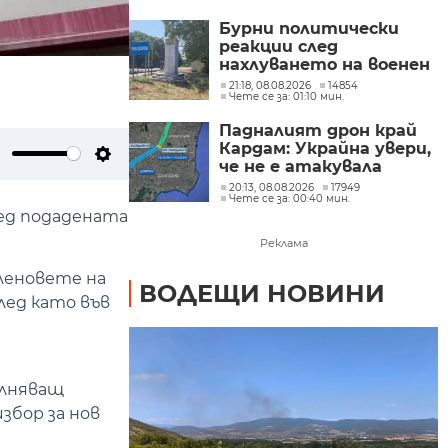
от трети страни
Бурни политически
реакции след
нахлуването на военен
дрон във въздушното
21:18, 08.08.2026
14854
Чете се за: 01:10 мин.
ни пространство
(ОБЗОР)
Падналият дрон край
Кардам: Украйна увери,
че не е атакувала
ute
Settings
умишлено България и
20:13, 08.08.2026
17949
Чете се за: 00:40 мин.
обеща разследване
ед подадената
Реклама
леновете на
ВОДЕЩИ НОВИНИ
лед като във
ълняващ
збор за нов