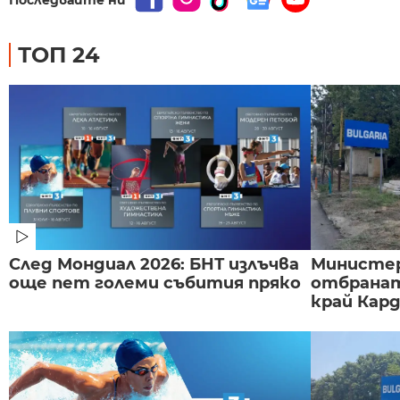
ТОП 24
След Мондиал 2026: БНТ излъчва
Министе
още пет големи събития пряко
отбранат
край Карда