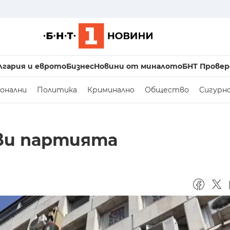
лгария и еврото
Бизнес
Новини от миналото
БНТ Провер
онални
Политика
Криминално
Общество
Сигурн
ави партията