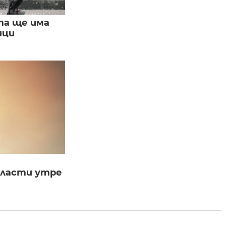
та ще има
ици
бласти утре