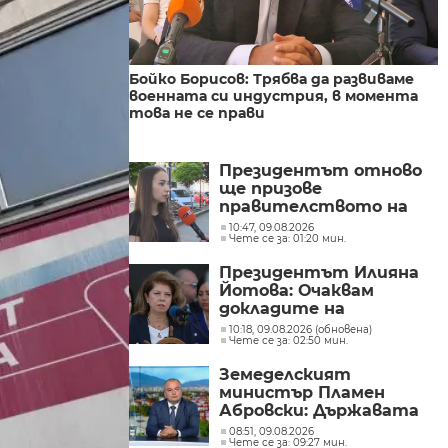
Бойко Борисов: Трябва да развиваме
военната си индустрия, в момента
това не се прави
Президентът отново
ще призове
правителството на
Северна Македония да
10:47, 09.08.2026
Чете се за: 01:20 мин.
съдейства за
лечението на Ива
Президентът Илияна
Михайлова
Йотова: Очаквам
докладите на
службите какъв е
10:18, 09.08.2026 (обновена)
Чете се за: 02:50 мин.
дронът и каква е била
неговата роля
Земеделският
министър Пламен
Абровски: Държавата
трябва да засили
08:51, 09.08.2026
Чете се за: 09:27 мин.
контрола върху вноса