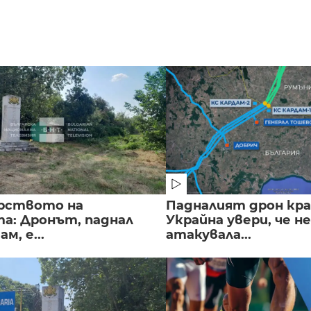
рството на
Падналият дрон кра
а: Дронът, паднал
Украйна увери, че не
м, е...
атакувала...