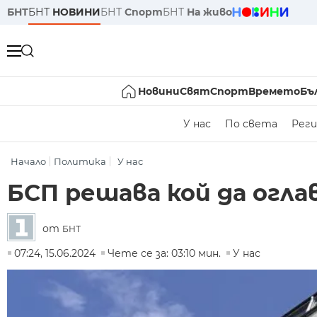
БНТ
БНТ
НОВИНИ
БНТ
Спорт
БНТ
На живо
Новини
Свят
Спорт
Времето
Бъ
У нас
По света
Реги
Начало
Политика
У нас
БСП решава кой да огл
от
БНТ
07:24, 15.06.2024
Чете се за: 03:10 мин.
У нас