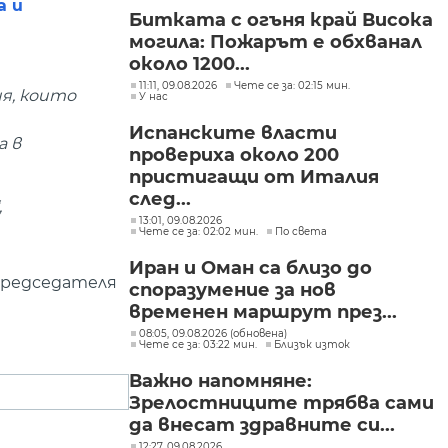
а и
Битката с огъня край Висока
могила: Пожарът е обхванал
около 1200...
11:11, 09.08.2026
Чете се за: 02:15 мин.
ия, които
У нас
Испанските власти
а в
провериха около 200
пристигащи от Италия
след...
,
13:01, 09.08.2026
Чете се за: 02:02 мин.
По света
Иран и Оман са близо до
 председателя
споразумение за нов
временен маршрут през...
08:05, 09.08.2026 (обновена)
Чете се за: 03:22 мин.
Близък изток
Важно напомняне:
Зрелостниците трябва сами
да внесат здравните си...
12:27, 09.08.2026