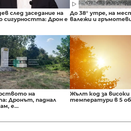
ев след заседание на
До 38° утре, на мес
о сигурността: Дрон е
валежи и гръмотев
рството на
Жълт код за високи
а: Дронът, паднал
температури в 5 о
м, е...