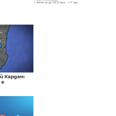
Чете се за: 03:12 мин.
У нас
й Кардам:
 е