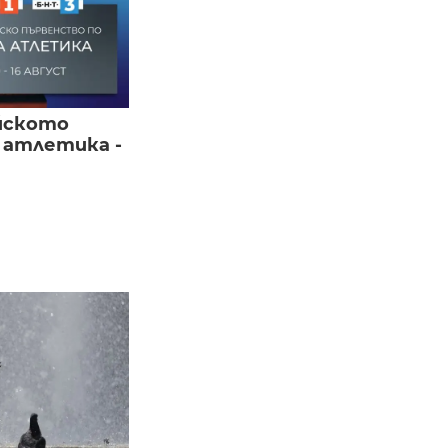
йското
 атлетика -