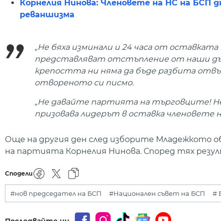
Корнелия Нинова: Членовете на НС на БСП 
реваншизма
„Не бяха изминали и 24 часа от оставката 
представляват отстъпление от наши дълг
крепостта ни няма да бъде разбита отвъ
отвореното си писмо.
„Не давайте партията на търговците! Н
призовава лидерът в оставка членовете н
Още на другия ден след изборите Младежкото об
на партията Корнелия Нинова. Според тях рез
Сподели
#нов председател на БСП
#Национален съвет на БСП
# 
Последвайте ни