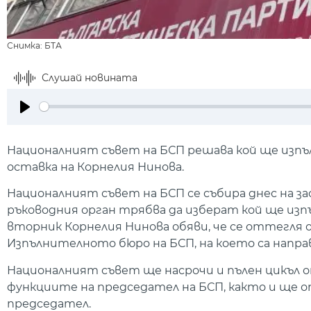
Снимка: БТА
Слушай новината
Play
Националният съвет на БСП решава кой ще изпъ
оставка на Корнелия Нинова.
Националният съвет на БСП се събира днес на з
ръководния орган трябва да изберат кой ще изп
вторник Корнелия Нинова обяви, че се оттегля о
Изпълнителното бюро на БСП, на което са направе
Националният съвет ще насрочи и пълен цикъл 
функциите на председател на БСП, както и ще оп
председател.