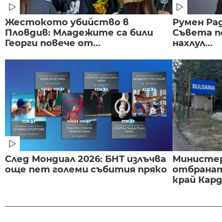
Жестокото убийство в
Румен Рад
Пловдив: Младежите са били
Съвета п
Георги повече от...
нахлул...
След Мондиал 2026: БНТ излъчва
Министе
още пет големи събития пряко
отбранат
край Карда