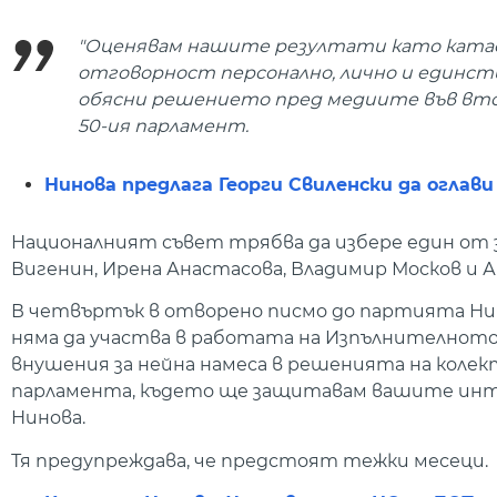
"Оценявам нашите резултати като ката
отговорност персонално, лично и единств
обясни решението пред медиите във вто
50-ия парламент.
Нинова предлага Георги Свиленски да оглав
Националният съвет трябва да избере един от 
Вигенин, Ирена Анастасова, Владимир Москов и 
В четвъртък в отворено писмо до партията Нино
няма да участва в работата на Изпълнителното б
внушения за нейна намеса в решенията на коле
парламента, където ще защитавам вашите интер
Нинова.
Тя предупреждава, че предстоят тежки месеци.