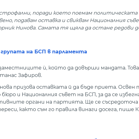
строфални, поради което поемам политическата
ено, подавам оставка и свиквам Националния съве
рник Нинова. Самата тя щяла да остане редови 
и групата на БСП в парламента
заместниците ѝ, който да довърши мандата. Това
Атанас Зафиров.
ва призова оставката й да бъде приета. Освен т
юро и Националния съвет на БСП, за да се избегн
ктивните органи на партията. Ще се съсредоточа
еси, както съм го правила винаги досега, пише 