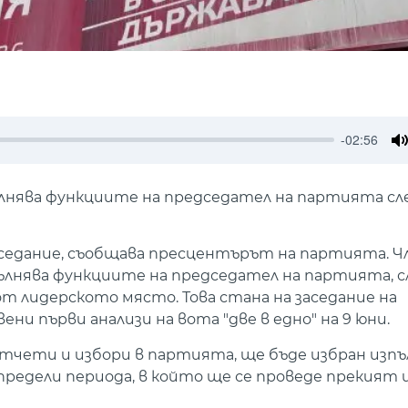
-02:56
M
лнява функциите на председател на партията сл
аседание, съобщава пресцентърът на партията. Ч
ълнява функциите на председател на партията, с
т лидерското място. Това стана на заседание на
ни първи анализи на вота "две в едно" на 9 юни.
отчети и избори в партията, ще бъде избран изп
редели периода, в който ще се проведе прекият и