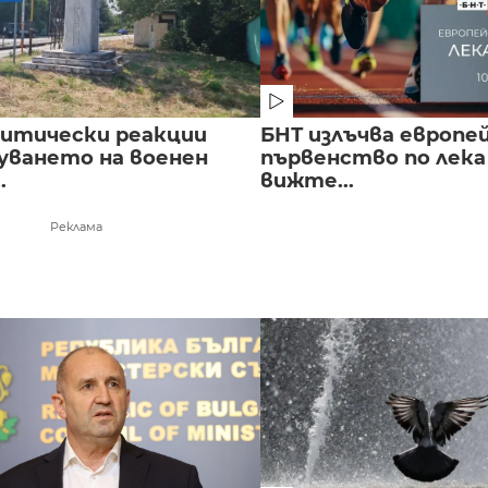
литически реакции
БНТ излъчва европе
луването на военен
първенство по лека
.
вижте...
Реклама