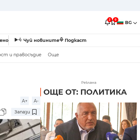
2
0
BG
ено
Чуй новините
Подкаст
ост и правосъдие
Още
Реклама
ОЩЕ ОТ: ПОЛИТИКА
A+
A-
Запази