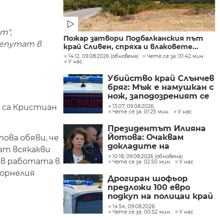
т",
Пожар затвори Подбалканския път
депутат в
край Сливен, спряха и влаковете...
14:12, 09.08.2026 (обновена)
Чете се за: 01:42 мин.
У нас
Убийство край Слънчев
бряг: Мъж е намушкан с
нож, заподозреният се
опитал да избяга
 са Кристиан
13:07, 09.08.2026
Чете се за: 01:25 мин.
У нас
Президентът Илияна
Йотова: Очаквам
ова обяви, че
докладите на
ат всякакви
службите какъв е
10:18, 09.08.2026 (обновена)
 в работата в
Чете се за: 02:50 мин.
У нас
дронът и каква е била
неговата роля
Корнелия
Дрогиран шофьор
предложи 100 евро
подкуп на полицаи край
Поморие
14:54, 09.08.2026
Чете се за: 00:52 мин.
У нас