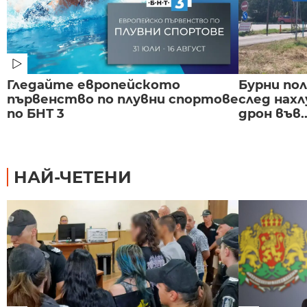
Гледайте европейското
Бурни по
първенство по плувни спортове
след нах
по БНТ 3
дрон във..
НАЙ-ЧЕТЕНИ