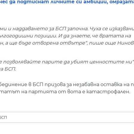
днес да подтиснат личните си амбиции, омразат
ми и наддаването за БСП започна. Чуха се изказван
огодишни позиции. И да знаете, че вратата на
н, а ще бъде отворена отвътре“, пише още Нинов
е позволявайте парите да убият ценностите ни“
а БСП.
единение в БСП призова за незабавна оставка на
ултатът на партията от вота е катастрофален.
БСП