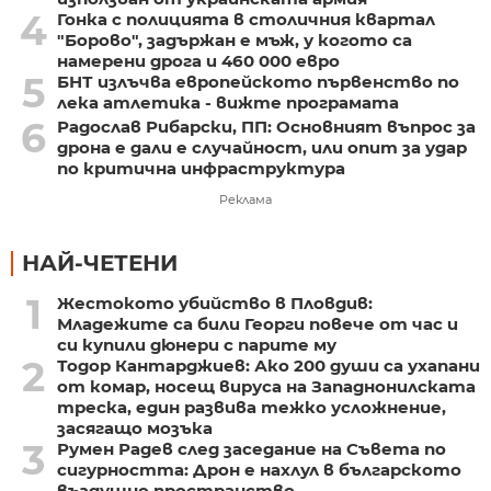
4
Гонка с полицията в столичния квартал
"Борово", задържан е мъж, у когото са
намерени дрога и 460 000 евро
5
БНТ излъчва европейското първенство по
лека атлетика - вижте програмата
6
Радослав Рибарски, ПП: Основният въпрос за
дрона е дали е случайност, или опит за удар
по критична инфраструктура
Реклама
НАЙ-ЧЕТЕНИ
1
Жестокото убийство в Пловдив:
Младежите са били Георги повече от час и
си купили дюнери с парите му
2
Тодор Кантарджиев: Ако 200 души са ухапани
от комар, носещ вируса на Западнонилската
треска, един развива тежко усложнение,
засягащо мозъка
3
Румен Радев след заседание на Съвета по
сигурността: Дрон е нахлул в българското
въздушно пространство