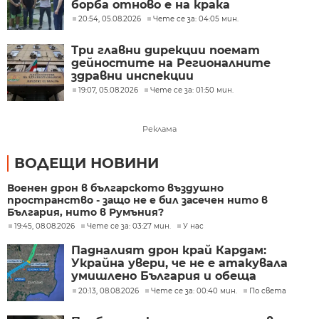
борба отново е на крака
20:54, 05.08.2026
Чете се за: 04:05 мин.
Три главни дирекции поемат
дейностите на Регионалните
здравни инспекции
19:07, 05.08.2026
Чете се за: 01:50 мин.
Реклама
ВОДЕЩИ НОВИНИ
Военен дрон в българското въздушно
пространство - защо не е бил засечен нито в
България, нито в Румъния?
19:45, 08.08.2026
Чете се за: 03:27 мин.
У нас
Падналият дрон край Кардам:
Украйна увери, че не е атакувала
умишлено България и обеща
разследване
20:13, 08.08.2026
Чете се за: 00:40 мин.
По света