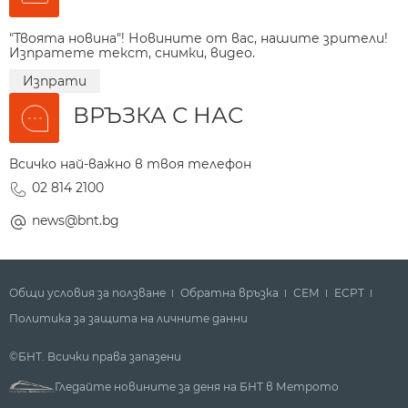
"Твоята новина"! Новините от вас, нашите зрители!
Изпратете текст, снимки, видео.
Изпрати
ВРЪЗКА С НАС
Всичко най-важно в твоя телефон
02 814 2100
news@bnt.bg
Общи условия за ползване
Обратна връзка
СЕМ
ECPT
Политика за защита на личните данни
©БНТ. Всички права запазени
Гледайте новините за деня на БНТ в Метрото