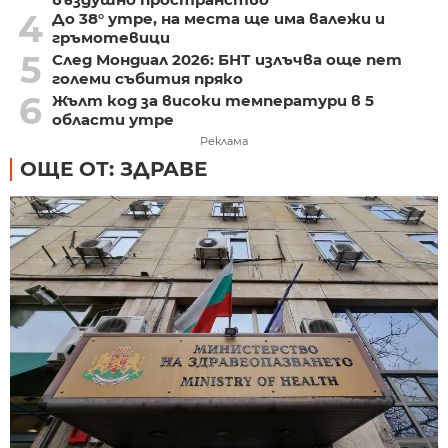
4
До 38° утре, на места ще има валежи и
гръмотевици
5
След Мондиал 2026: БНТ излъчва още пет
големи събития пряко
6
Жълт код за високи температури в 5
области утре
Реклама
ОЩЕ ОТ: ЗДРАВЕ