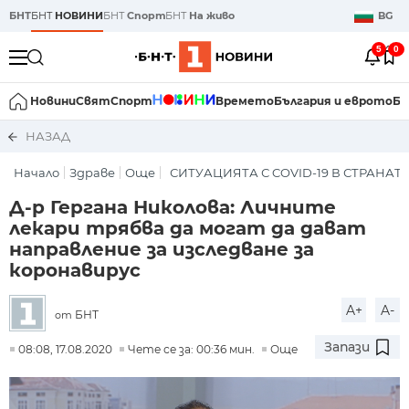
БНТ
БНТ
НОВИНИ
БНТ
Спорт
БНТ
На живо
BG
5
0
Новини
Свят
Спорт
Времето
България и еврото
Би
НАЗАД
Начало
Здраве
Още
СИТУАЦИЯТА С COVID-19 В СТРАНАТ
Д-р Гергана Николова: Личните
лекари трябва да могат да дават
направление за изследване за
коронавирус
A+
A-
БНТ
от
Запази
08:08, 17.08.2020
Чете се за: 00:36 мин.
Още