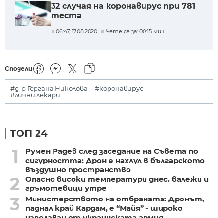
32 случая на коронавирус при 781
теста
06:47, 17.08.2020
Чете се за: 00:15 мин.
Сподели
#д-р Гергана Николова
#коронавирус
#лични лекари
ТОП 24
1
Румен Радев след заседание на Съвета по
сигурността: Дрон е нахлул в българското
въздушно пространство
2
Опасно високи температури днес, валежи и
гръмотевици утре
3
Министерството на отбраната: Дронът,
паднал край Кардам, е “Майя” - широко
използван от украинската армия