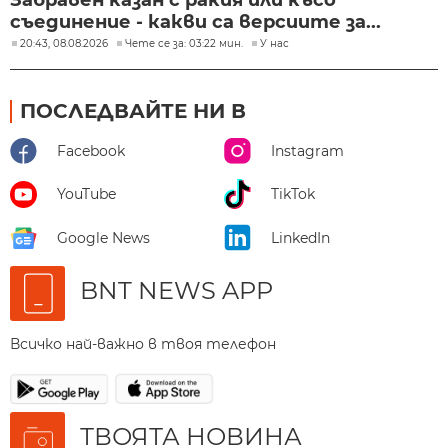
Забравен казан с ракия или късо
съединение - какви са версиите за...
20:43, 08.08.2026
Чете се за: 03:22 мин.
У нас
ПОСЛЕДВАЙТЕ НИ В
Facebook
Instagram
YouTube
TikTok
Google News
LinkedIn
BNT NEWS APP
Всичко най-важно в твоя телефон
ТВОЯТА НОВИНА