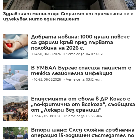
Здравният министър: Страхът от промяната не е
излекувал нито един пациент
Добрата новина: 1000 души повече
са дарили кръв през първата
половина на 2026 г.
14:50, 06.08.2026
Чете се за: 04:07 мин.
В УМБАЛ Бургас спасиха пациент с
тежка легионелна инфекция
10:45, 06.08.2026
Чете се за: 03:12 мин.
Епидемията от ебола в ДР Конго е
„по-критична от всякога“, съобщиха
от „Лекари без граници“
22:46, 05.08.2026
Чете се за: 02:35 мин.
Втори шанс: След сложна гръбначна
операция 15-годишен състезател по