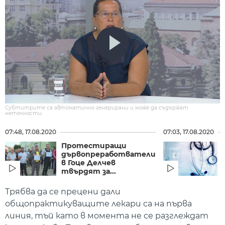
Субтитрите са автоматично генерирани и може да съдържат
неточности.
07:48, 17.08.2020
07:03, 17.08.2020
Протестиращи
дървопреработватели
в Гоце Делчев
твърдят за...
Трябва да се прецени дали
общопрактикуващите лекари са на първа
линия, тъй като в момента не се разглеждат