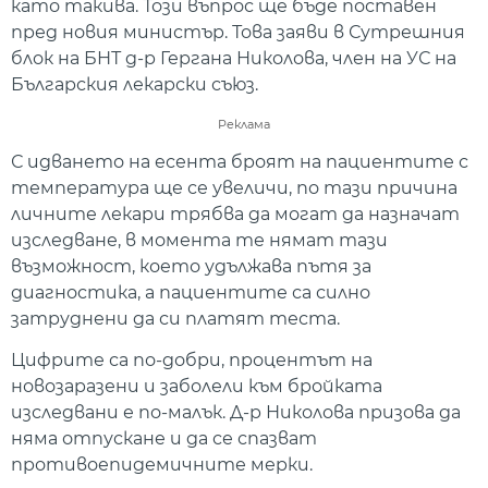
като такива. Този въпрос ще бъде поставен
пред новия министър. Това заяви в Сутрешния
блок на БНТ д-р Гергана Николова, член на УС на
Българския лекарски съюз.
Реклама
С идването на есента броят на пациентите с
температура ще се увеличи, по тази причина
личните лекари трябва да могат да назначат
изследване, в момента те нямат тази
възможност, което удължава пътя за
диагностика, а пациентите са силно
затруднени да си платят теста.
Цифрите са по-добри, процентът на
новозаразени и заболели към бройката
изследвани е по-малък. Д-р Николова призова да
няма отпускане и да се спазват
противоепидемичните мерки.