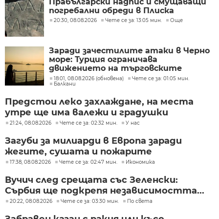
Прабългарски надпис и смущаващи
погребални обреди в Плиска
20:30, 08.08.2026
Чете се за: 13:05 мин.
Още
Заради зачестилите атаки в Черно
море: Турция ограничава
движението на търговските
кораби
18:01, 08.08.2026 (обновена)
Чете се за: 01:05 мин.
Балкани
Предстои леко захлаждане, на места
утре ще има валежи и градушки
21:24, 08.08.2026
Чете се за: 02:32 мин.
У нас
Загуби за милиарди в Европа заради
жегите, сушата и пожарите
17:38, 08.08.2026
Чете се за: 02:47 мин.
Икономика
Вучич след срещата със Зеленски:
Сърбия ще подкрепя независимостта...
20:22, 08.08.2026
Чете се за: 03:30 мин.
По света