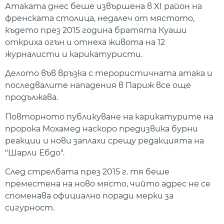
Атаката днес беше извършена в XI район на
френската столица, недалеч от мястото,
където през 2015 година братята Куаши
откриха огън и отнеха живота на 12
журналисти и карикатуристи.
Делото във връзка с терористичната атака и
последвалите нападения в Париж все още
продължава.
Повторното публикуване на карикатурите на
пророка Мохамед наскоро предизвика бурни
реакции и нови заплахи срещу редакцията на
"Шарли Ебдо".
След стрелбата през 2015 г. тя беше
преместена на ново място, чийто адрес не се
споменава официално поради мерки за
сигурност.