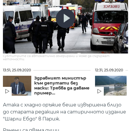
Субтитрите са автоматично генерирани и може да съдържат
неточности.
13:51, 25.09.2020
12:31, 25.09.2020
Здравният министър
към депутати без
маски: Трябва да даваме
пример...
Атака с хладно оръжие беше извършена близо
до старата редакция на сатиричното издание
"Шарли Ебдо" в Париж.
Ранени са двама души.