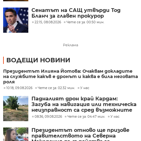
Сенатът на САЩ утвърди Тод
Бланч за главен прокурор
22:15, 08.08.2026
Чете се за: 00:50 мин.
Реклама
ВОДЕЩИ НОВИНИ
Президентът Илияна Йотова: Очаквам докладите
на службите какъв е дронът и каква е била неговата
роля
10:18, 09.08.2026
Чете се за: 02:32 мин.
У нас
Падналият дрон край Кардам:
Загуба на навигация или техническа
неизправност са сред възможните
причини
08:36, 09.08.2026
Чете се за: 04:47 мин.
У нас
Президентът отново ще призове
правителството на Северна