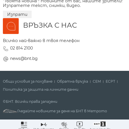
"Твоята новина"! Новините от вас, нашите зрители!
Изпратете текст, снимки, видео.
Изпрати
ВРЪЗКА С НАС
Всичко най-важно в твоя телефон
02 814 2100
news@bnt.bg
Общи условия за ползване
Обратна връзка
СЕМ
ECPT
Политика за защита на личните данни
©БНТ. Всички права запазени
Гледайте новините за деня на БНТ в Метрото