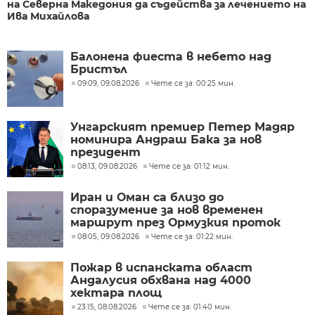
на Северна Македония да съдейства за лечението на
Ива Михайлова
Балонена фиеста в небето над
Бристъл
09:09, 09.08.2026
Чете се за: 00:25 мин.
Унгарският премиер Петер Мадяр
номинира Андраш Бака за нов
президент
08:13, 09.08.2026
Чете се за: 01:12 мин.
Иран и Оман са близо до
споразумение за нов временен
маршрут през Ормузкия проток
08:05, 09.08.2026
Чете се за: 01:22 мин.
Пожар в испанската област
Андалусия обхвана над 4000
хектара площ
23:15, 08.08.2026
Чете се за: 01:40 мин.