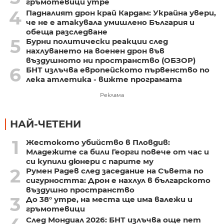
гръмотевици утре
4
Падналият дрон край Кардам: Украйна увери,
че не е атакувала умишлено България и
обеща разследване
5
Бурни политически реакции след
нахлуването на военен дрон във
въздушното ни пространство (ОБЗОР)
6
БНТ излъчва европейското първенство по
лека атлетика - вижте програмата
Реклама
НАЙ-ЧЕТЕНИ
1
Жестокото убийство в Пловдив:
Младежите са били Георги повече от час и
си купили дюнери с парите му
2
Румен Радев след заседание на Съвета по
сигурността: Дрон е нахлул в българското
въздушно пространство
3
До 38° утре, на места ще има валежи и
гръмотевици
След Мондиал 2026: БНТ излъчва още пет