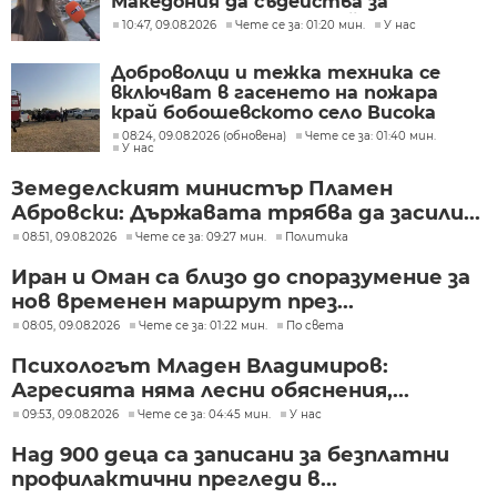
Македония да съдейства за
лечението на Ива Михайлова
10:47, 09.08.2026
Чете се за: 01:20 мин.
У нас
Доброволци и тежка техника се
включват в гасенето на пожара
край бобошевското село Висока
могила
08:24, 09.08.2026 (обновена)
Чете се за: 01:40 мин.
У нас
Земеделският министър Пламен
Абровски: Държавата трябва да засили...
08:51, 09.08.2026
Чете се за: 09:27 мин.
Политика
Иран и Оман са близо до споразумение за
нов временен маршрут през...
08:05, 09.08.2026
Чете се за: 01:22 мин.
По света
Психологът Младен Владимиров:
Агресията няма лесни обяснения,...
09:53, 09.08.2026
Чете се за: 04:45 мин.
У нас
Над 900 деца са записани за безплатни
профилактични прегледи в...