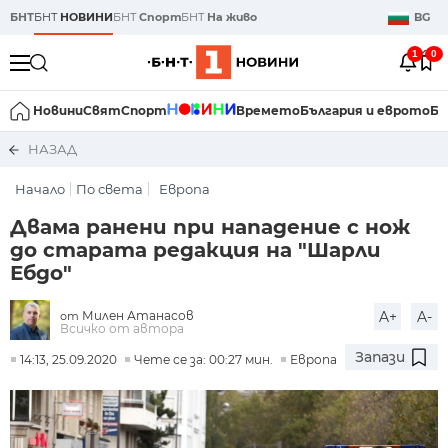
БНТ
БНТ
НОВИНИ
БНТ
Спорт
БНТ
На живо
BG
1
0
Новини
Свят
Спорт
Времето
България и еврото
Би
НАЗАД
Начало
По света
Европа
Двама ранени при нападение с нож
до старата редакция на "Шарли
Ебдо"
Милен Атанасов
A+
A-
от
Всичко от автора
Запази
14:13, 25.09.2020
Чете се за: 00:27 мин.
Европа