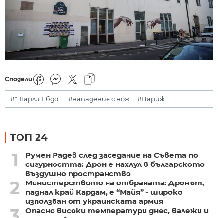
Сподели
#"Шарли Ебдо"
#нападение с нож
#Париж
ТОП 24
1
Румен Радев след заседание на Съвета по
сигурността: Дрон е нахлул в българското
въздушно пространство
2
Министерството на отбраната: Дронът,
паднал край Кардам, е “Майя” - широко
използван от украинската армия
3
Опасно високи температури днес, валежи и