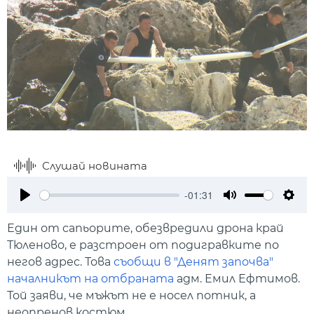
Слушай новината
-01:31
Play
Mute
Setti
Един от сапьорите, обезвредили дрона край
Тюленово, е разстроен от подигравките по
негов адрес. Това
съобщи в "Денят започва"
началникът на отбраната
адм. Емил Ефтимов.
Той заяви, че мъжът не е носел потник, а
неопренов костюм.