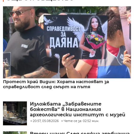
Протест край Видин: Хората настояват за
справедливост след смърт на пътя
Изложбата „Забравените
божества“ в Националния
археологически институт с музей
при БАН
20:57, 05.08.2026
Чете се за: 02:52 мин.
Втори шанс: След сложна гръбначна