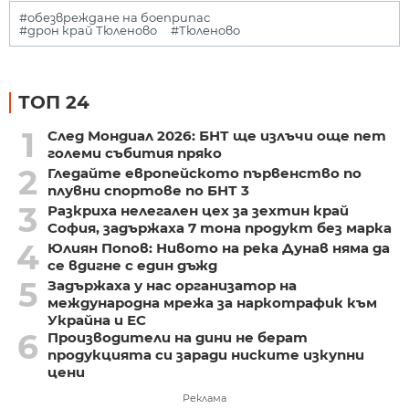
#обезвреждане на боеприпас
#дрон край Тюленово
#Тюленово
ТОП 24
1
След Мондиал 2026: БНТ ще излъчи още пет
големи събития пряко
2
Гледайте европейското първенство по
плувни спортове по БНТ 3
3
Разкриха нелегален цех за зехтин край
София, задържаха 7 тона продукт без марка
4
Юлиян Попов: Нивото на река Дунав няма да
се вдигне с един дъжд
5
Задържаха у нас организатор на
международна мрежа за наркотрафик към
Украйна и ЕС
6
Производители на дини не берат
продукцията си заради ниските изкупни
цени
Реклама