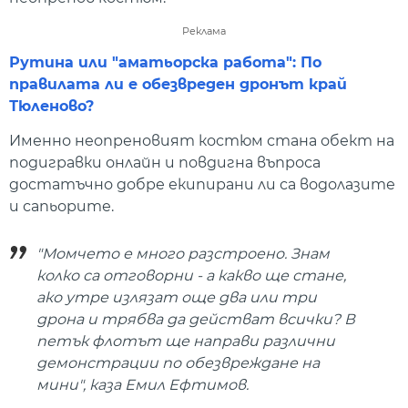
Реклама
Рутина или "аматьорска работа": По
правилата ли е обезвреден дронът край
Тюленово?
Именно неопреновият костюм стана обект на
подигравки онлайн и повдигна въпроса
достатъчно добре екипирани ли са водолазите
и сапьорите.
"Момчето е много разстроено. Знам
колко са отговорни - а какво ще стане,
ако утре излязат още два или три
дрона и трябва да действат всички? В
петък флотът ще направи различни
демонстрации по обезвреждане на
мини", каза Емил Ефтимов.