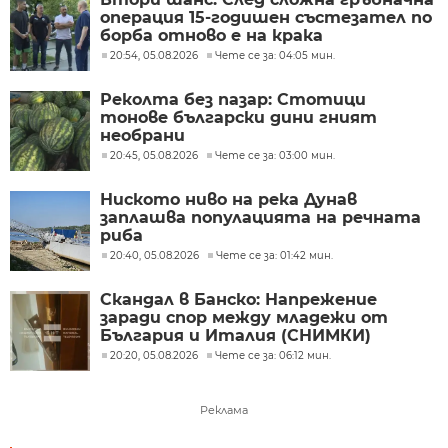
операция 15-годишен състезател по
борба отново е на крака
20:54, 05.08.2026
Чете се за: 04:05 мин.
Реколта без пазар: Стотици
тонове български дини гният
необрани
20:45, 05.08.2026
Чете се за: 03:00 мин.
Ниското ниво на река Дунав
заплашва популацията на речната
риба
20:40, 05.08.2026
Чете се за: 01:42 мин.
Скандал в Банско: Напрежение
заради спор между младежи от
България и Италия (СНИМКИ)
20:20, 05.08.2026
Чете се за: 06:12 мин.
Реклама