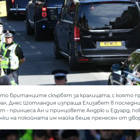
ато британците скърбят за кралицата, с която п
ал. Днес Шотландия изпраща Елизабет в последни
т - принцеса Ан и принцовете Андрю и Едуард, по
нки на покойната им майка беше пренесен от дво