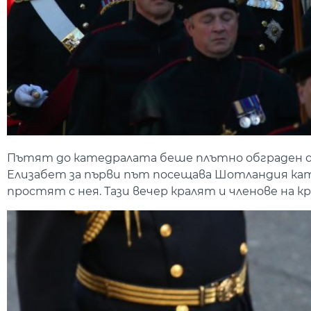
Пътят до катедралата беше плътно обграден от 
Елизабет за първи път посещава Шотландия кат
простят с нея. Тази вечер кралят и членове на