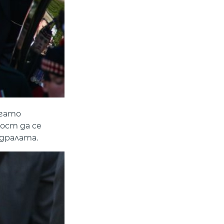
огато
ост да се
дралата.