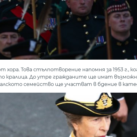
хора. Това стълпотворение напомня за 1953 г., к
о кралица. До утре гражданите ще имат възможн
 кралското семейство ще участват в бдение в кате