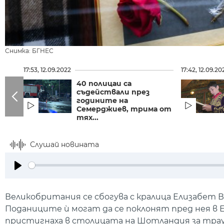
Снимка: БГНЕС
17:53, 12.09.2022
17:42, 12.09.20
40 полицаи са
съдействали през
годините на
Семерджиев, трима от
тях...
Слушай новината
Play
Великобритания се сбогува с кралица Елизабет В
Поданиците ѝ могат да се поклонят пред нея в 
пристигнаха в столицата на Шотландия за траур