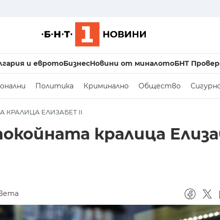
лгария и еврото
Бизнес
Новини от миналото
БНТ Провер
онални
Политика
Криминално
Общество
Сигурн
 КРАЛИЦА ЕЛИЗАБЕТ II
 покойната кралица Елиз
света