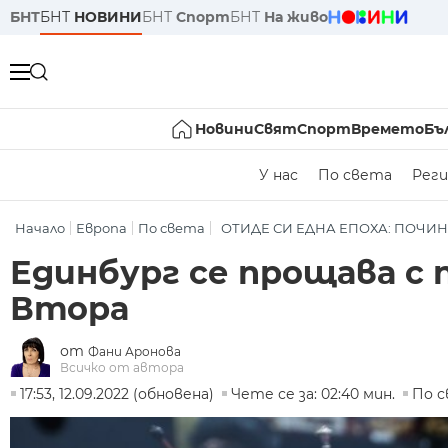
БНТ
БНТ
НОВИНИ
БНТ
Спорт
БНТ
На живо
Новини
Свят
Спорт
Времето
Бъ
У нас
По света
Реги
Начало
Европа
По света
ОТИДЕ СИ ЕДНА ЕПОХА: ПОЧИНА
Единбург се прощава с
Втора
от
Фани Аронова
Всичко от автора
17:53, 12.09.2022 (обновена)
Чете се за: 02:40 мин.
По 