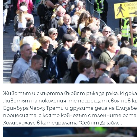
Животът и смъртта вървят ръка за ръка. И док
животът на поколения, те посрещат своя нов кр
Единбург Чарлз Трети и другите деца на Елизабе
процесията, с която ковчегът с тленните оста
Холирудхаус в катедралата "Сейнт Джайлс".