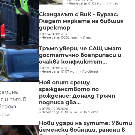
07:18, 07.08.2026
Чете се за: 01:05 мин.
У нас
стража“
Скандалът с ВиК - Бургас:
Гледат мярката на бившия
директор
07:24, 07.08.2026
Чете се за: 00:52 мин.
У нас
Тръмп увери, че САЩ имат
достатъчно боеприпаси и
очаква конфликтът...
07:30, 07.08.2026
Чете се за: 01:07 мин.
По света
Нов опит срещу
гражданството по
ремина
рождение: Доналд Тръмп
я ѝ път. В
подписа два...
ведоха
07:35, 07.08.2026
Чете се за: 01:00 мин.
По света
реца
Нови удари на хутите: Убити
йеменски войници, ранени в