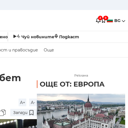
2
0
BG
ено
Чуй новините
Подкаст
ост и правосъдие
Още
абет
Реклама
ОЩЕ ОТ: ЕВРОПА
A+
A-
Запази