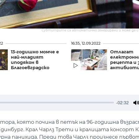
Субтитрите са автоматично генерирани и може да 
22
16:35, 12.09.2022
13-годишно момче е
Отлагат
най-младият
електронн
иподякон в
рецепта и 
Благоевградско
антибиот
-02:32
M
тора, която почина в петък на 96-годишна възрас
Единбург. Крал Чарлз Трети и кралицата консорт 
на панихида. Преди това Чарлз произнесе първото