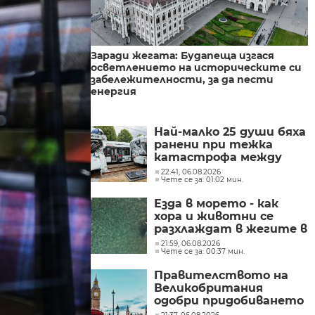
Заради жегата: Будапеща изгася
осветлението на историческите си
забележителности, за да пести
енергия
Най-малко 25 души бяха
ранени при тежка
катастрофа между
трамваи в западната
22:41, 06.08.2026
Чете се за: 01:02 мин.
част на Германия
Езда в морето - как
хора и животни се
разхлаждат в жегите в
Хърватска
21:59, 06.08.2026
Чете се за: 00:37 мин.
Правителството на
Великобритания
одобри придобиването
на „Уорнър Брос