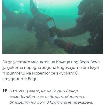
За да усетят магията на Коледа под вода, вече
за девета поредна година водолазите от клуб
"Приятели на морето" се гмуркат в
студените води.
"Всички знаят, че на Бъдни вечер
семействата се събират. Морето е
вторият ни дом, в който сме прекарали