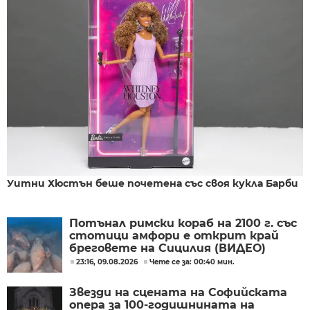
Уитни Хюстън беше почетена със своя кукла Барби
Потънал римски кораб на 2100 г. със
стотици амфори е открит край
бреговете на Сицилия (ВИДЕО)
23:16, 09.08.2026
Чете се за: 00:40 мин.
Звезди на сцената на Софийската
опера за 100-годишнината на