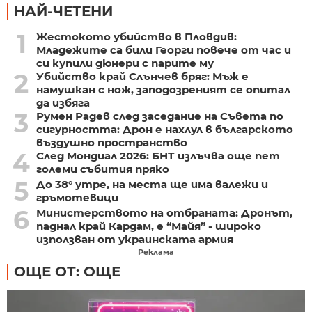
НАЙ-ЧЕТЕНИ
1
Жестокото убийство в Пловдив:
Младежите са били Георги повече от час и
си купили дюнери с парите му
2
Убийство край Слънчев бряг: Мъж е
намушкан с нож, заподозреният се опитал
да избяга
3
Румен Радев след заседание на Съвета по
сигурността: Дрон е нахлул в българското
въздушно пространство
4
След Мондиал 2026: БНТ излъчва още пет
големи събития пряко
5
До 38° утре, на места ще има валежи и
гръмотевици
6
Министерството на отбраната: Дронът,
паднал край Кардам, е “Майя” - широко
използван от украинската армия
Реклама
ОЩЕ ОТ: ОЩЕ