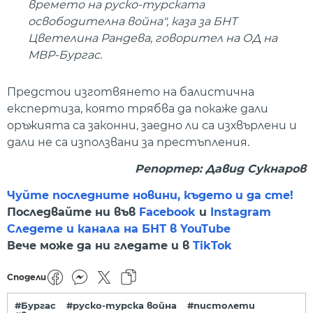
времето на руско-турската
освободителна война", каза за БНТ
Цветелина Рандева, говорител на ОД на
МВР-Бургас.
Предстои изготвянето на балистична
експертиза, която трябва да покаже дали
оръжията са законни, заедно ли са изхвърлени и
дали не са използвани за престъпления.
Репортер: Давид Сукнаров
Чуйте последните новини, където и да сте!
Последвайте ни във
Facebook
и
Instagram
Следете и канала на БНТ в YouTube
Вече може да ни гледате и в
TikTok
Сподели
#Бургас
#руско-турска война
#пистолети