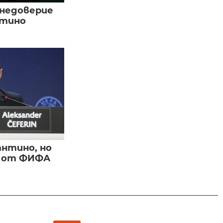
 недоверие
нтино
нтино, но
и от ФИФА