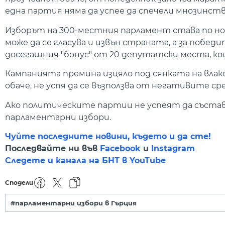
една партия няма да успее да спечели мнозинств
Изборът на 300-местния парламент става по нов
може да се гласува и извън страната, а за побе
досегашния "бонус" от 20 депутатски места, к
Кампанията премина изцяло под сянката на влак
обаче, не успя да се възползва от негативите 
Ако политическите партии не успеят да състав
парламентарни избори.
Чуйте последните новини, където и да сте!
Последвайте ни във
Facebook
и
Instagram
Следете и канала на БНТ в YouTube
Сподели
#парламентарни избори в Гърция