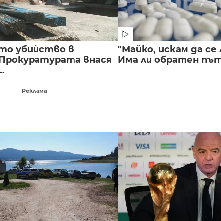
то убийство в
"Майко, искам да се 
 Прокуратурата внася
Има ли обратен път 
..
Реклама