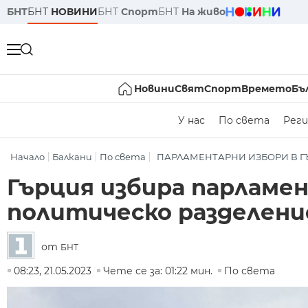
БНТ
БНТ
НОВИНИ
БНТ
Спорт
БНТ
На живо
Новини
Свят
Спорт
Времето
Бъ
У нас
По света
Реги
Начало
Балкани
По света
ПАРЛАМЕНТАРНИ ИЗБОРИ В 
Гърция избира парламен
политическо разделени
от
БНТ
08:23, 21.05.2023
Чете се за: 01:22 мин.
По света