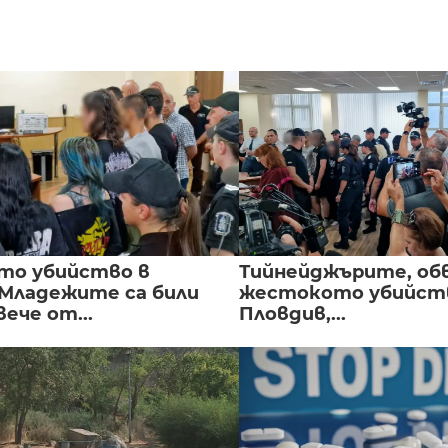
то убийство в
Тийнейджърите, об
 Младежите са били
жестокото убийств
вече от...
Пловдив,...