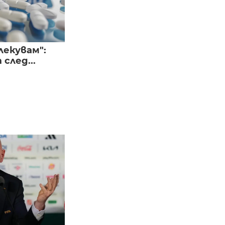
лекувам":
след...