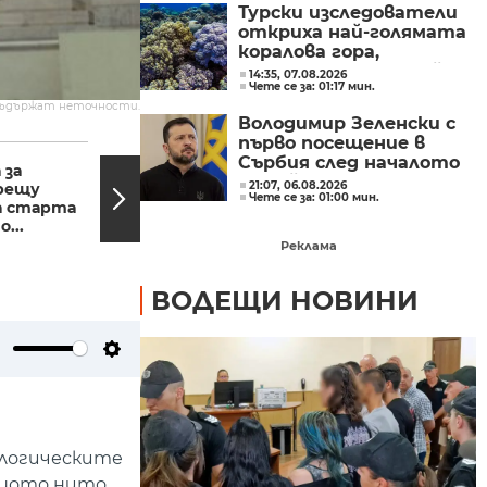
Турски изследователи
откриха най-голямата
коралова гора,
установявана в Егейско
14:35, 07.08.2026
Чете се за: 01:17 мин.
море
съдържат неточности.
Володимир Зеленски с
23:32, 20.05.2023
23:00,
първо посещение в
Сърбия след началото
 за
Весела Димитрова:
на войната
21:07, 06.08.2026
рещу
Положихме много
Чете се за: 01:00 мин.
а старта
труд, много съм
...
щастлива с...
Реклама
ВОДЕЩИ НОВИНИ
ute
Settings
ологическите
защото нито