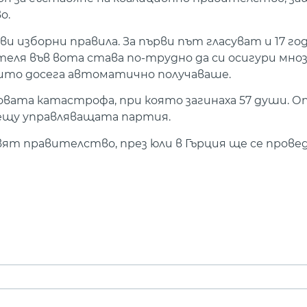
о.
и изборни правила. За първи път гласуват и 17 г
дителя във вота става по-трудно да си осигури мно
оито досега автоматично получаваше.
овата катастрофа, при която загинаха 57 души. О
срещу управляващата партия.
ят правителство, през юли в Гърция ще се прове