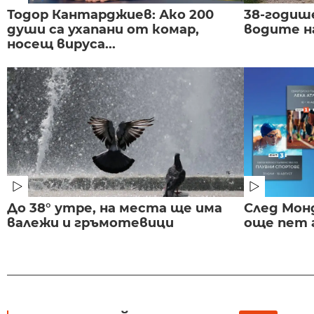
Тодор Кантарджиев: Ако 200
38-годиш
души са ухапани от комар,
водите н
носещ вируса...
До 38° утре, на места ще има
След Монд
валежи и гръмотевици
още пет 