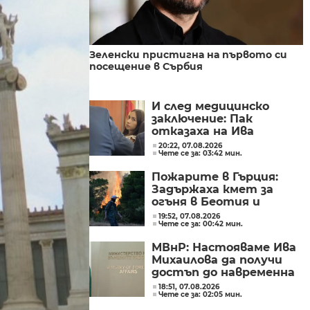
Зеленски пристигна на първото си
посещение в Сърбия
И след медицинско
заключение: Пак
отказаха на Ива
Михайлова да се лекува
20:22, 07.08.2026
Чете се за: 03:42 мин.
в България
Пожарите в Гърция:
Задържаха кмет за
огъня в Беотия и
Атика
19:52, 07.08.2026
Чете се за: 00:42 мин.
МВнР: Настояваме Ива
Михаилова да получи
достъп до навременна
и адекватна
18:51, 07.08.2026
Чете се за: 02:05 мин.
медицинска грижа