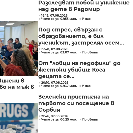
Разследват побой и унижение
над дете в Радомир
18:15, 07.08.2026
Чете се за: 02:55 мин.
У нас
Под стрес, свързан с
образованието, е бил
ученикът, застрелял осем...
19:48, 07.08.2026
Чете се за: 03:07 мин.
По света
От "ловци на педофили" до
жестоки убийци: Кога
децата се...
винени в
20:10, 07.08.2026
о на мъж в
Чете се за: 02:37 мин.
У нас
Зеленски пристигна на
първото си посещение в
Сърбия
21:46, 07.08.2026
Чете се за: 00:25 мин.
По света