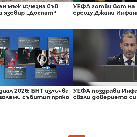
ен мъж изчезна във
УЕФА готви вот на
а язовир „Доспат“
срещу Джани Инфа
иал 2026: БНТ излъчва
УЕФА поздрави Инфа
големи събития пряко
свали доверието с