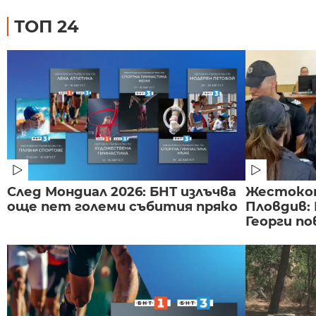
ТОП 24
След Мондиал 2026: БНТ излъчва
Жестоко
още пет големи събития пряко
Пловдив:
Георги по