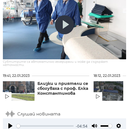
Субтитрите са автоматично генерирани и може да съдържат
неточности.
19:41, 22.01.2023
18:12, 22.01.2023
Близки и приятели се
Н
сбогуваха с проф. Елка
д
Константинова
с
п
Слушай новината
-04:54