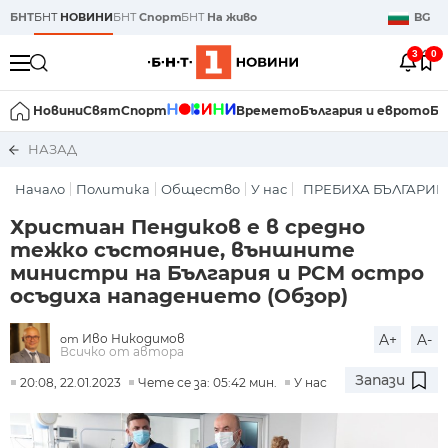
БНТ
БНТ
НОВИНИ
БНТ
Спорт
БНТ
На живо
BG
3
0
Новини
Свят
Спорт
Времето
България и еврото
Би
НАЗАД
Начало
Политика
Общество
У нас
ПРЕБИХА БЪЛГАРИН
Христиан Пендиков е в средно
тежко състояние, външните
министри на България и РСМ остро
осъдиха нападението (Обзор)
Иво Никодимов
A+
A-
от
Всичко от автора
Запази
20:08, 22.01.2023
Чете се за: 05:42 мин.
У нас