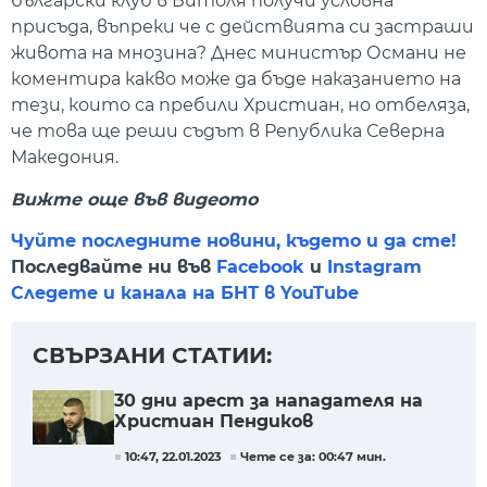
български клуб в Битоля получи условна
присъда, въпреки че с действията си застраши
живота на мнозина? Днес министър Османи не
коментира какво може да бъде наказанието на
тези, които са пребили Христиан, но отбеляза,
че това ще реши съдът в Република Северна
Македония.
Вижте още във видеото
Чуйте последните новини, където и да сте!
Последвайте ни във
Facebook
и
Instagram
Следете и канала на БНТ в YouTube
СВЪРЗАНИ СТАТИИ:
30 дни арест за нападателя на
Христиан Пендиков
10:47, 22.01.2023
Чете се за: 00:47 мин.