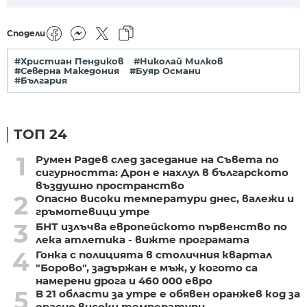
Сподели
#Христиан Пендиков
#Николай Милков
#Северна Македония
#Буяр Османи
#България
ТОП 24
1
Румен Радев след заседание на Съвета по
сигурността: Дрон е нахлул в българското
въздушно пространство
2
Опасно високи температури днес, валежи и
гръмотевици утре
3
БНТ излъчва европейското първенство по
лека атлетика - вижте програмата
4
Гонка с полицията в столичния квартал
"Борово", задържан е мъж, у когото са
намерени дрога и 460 000 евро
5
В 21 области за утре е обявен оранжев код за
опасно високи температури