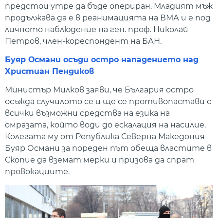
предстои утре да бъде опериран. Младият мъж
продължава да е в реанимацията на ВМА и е под
личното наблюдение на ген. проф. Николай
Петров, член-кореспондент на БАН.
Буяр Османи осъди остро нападението над
Христиан Пендиков
Министър Милков заяви, че България остро
осъжда случилото се и ще се противопастави с
всички възможни средства на езика на
омразата, който води до ескалация на насилие.
Колегата му от Република Северна Македония
Буяр Османи за пореден път обеща властите в
Скопие да вземат мерки и призова да спрат
провокациите.