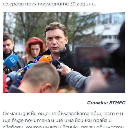
се гради през последните 30 години.
Снимки: БГНЕС
Османи заяви още, че българската общност е и
ще бъде почитана и ще има всички права и
свободи, които имат и всички други общности