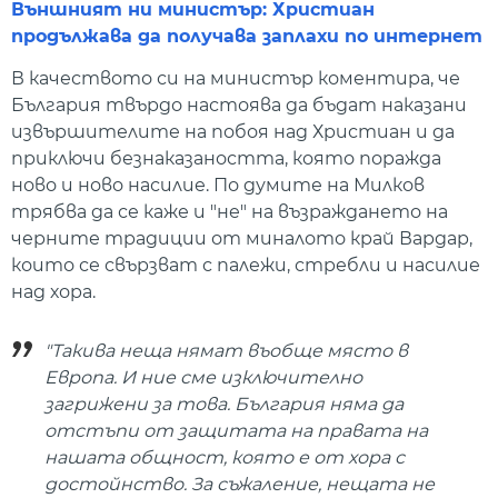
Външният ни министър: Христиан
продължава да получава заплахи по интернет
В качеството си на министър коментира, че
България твърдо настоява да бъдат наказани
извършителите на побоя над Христиан и да
приключи безнаказаността, която поражда
ново и ново насилие. По думите на Милков
трябва да се каже и "не" на възраждането на
черните традиции от миналото край Вардар,
които се свързват с палежи, стребли и насилие
над хора.
"Такива неща нямат въобще място в
Европа. И ние сме изключително
загрижени за това. България няма да
отстъпи от защитата на правата на
нашата общност, която е от хора с
достойнство. За съжаление, нещата не