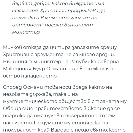
вървят добре. Както виждате има
ескалация, Христиан продължава да
получава и в момента заплахи по
интернет", посочи външният
министър.
Милков отказа да цитира заплахите срещу
Христиан с аргумента, че са много грозни.
Външният министър на Република Северна
Македония Буяр Османи още веднъж осъди
остро нападението.
Според Османи това носи вреда както на
неговата държава, така и на
мултиетническото общество в страната му.
Обеща още правителството в Скопие да се
погрижи да има нулева толерантност към
насилието. По думите му етническата
толераност край Вардар е нещо свято, което