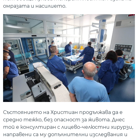
омразата и насилието.
Състоянието на Христиан продължава да е
средно тежко, без опасност за живота. Днес
той е консултиран с лицево-челюстни хирурзи,
направени са му допълнителни изследвания и