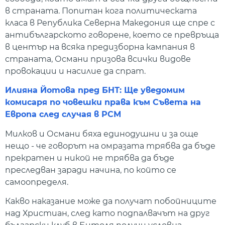
в страната. Попитан кога политическата
класа в Република Северна Македония ще спре с
антибългарското говорене, което се превръща
в център на всяка предизборна кампания в
страната, Османи призова всички видове
провокации и насилие да спрат.
Илияна Йотова пред БНТ: Ще уведомим
комисаря по човешки права към Съвета на
Европа след случая в РСМ
Милков и Османи бяха единодушни и за още
нещо - че говорът на омразата трябва да бъде
прекратен и никой не трябва да бъде
преследван заради начина, по който се
самоопределя.
Какво наказание може да получат побойниците
над Христиан, след като подпалвачът на друг