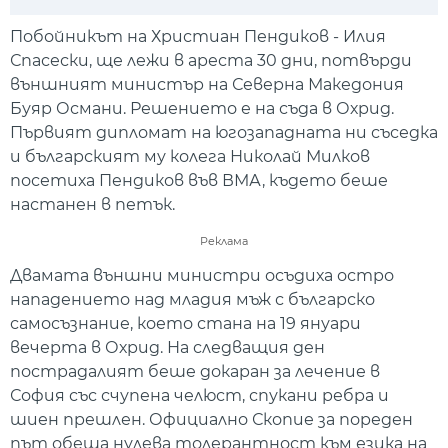
Play
Mute
Setti
Побойникът на Христиан Пендиков - Илия
Спасески, ще лежи в ареста 30 дни, потвърди
външният министър на Северна Македония
Буяр Османи. Решението е на съда в Охрид.
Първият дипломат на югозападната ни съседка
и българският му колега Николай Милков
посетиха Пендиков във ВМА, където беше
настанен в петък.
Реклама
Двамата външни министри осъдиха остро
нападението над младия мъж с българско
самосъзнание, което стана на 19 януари
вечерта в Охрид. На следващия ден
пострадалият беше докаран за лечение в
София със счупена челюст, спукани ребра и
шиен прешлен. Официално Скопие за пореден
път обеща нулева толерантност към езика на