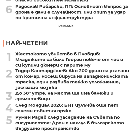
6
Радослав Рибарски, ПП: Основният въпрос за
дрона е дали е случайност, или опит за удар
по критична инфраструктура
Реклама
НАЙ-ЧЕТЕНИ
1
Жестокото убийство в Пловдив:
Младежите са били Георги повече от час и
си купили дюнери с парите му
2
Тодор Кантарджиев: Ако 200 души са ухапани
от комар, носещ вируса на Западнонилската
треска, един развива тежко усложнение,
засягащо мозъка
3
До 38° утре, на места ще има валежи и
гръмотевици
4
След Мондиал 2026: БНТ излъчва още пет
големи събития пряко
5
Румен Радев след заседание на Съвета по
сигурността: Дрон е нахлул в българското
въздушно пространство