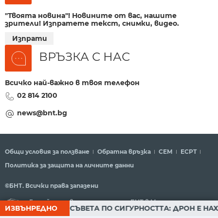
"Твоята новина"! Новините от вас, нашите
зрители! Изпратете текст, снимки, видео.
Изпрати
ВРЪЗКА С НАС
Всичко най-важно в твоя телефон
02 814 2100
news@bnt.bg
Общи условия за ползване
Обратна връзка
СЕМ
ECPT
Политика за защита на личните данни
©БНТ. Всички права запазени
Гледайте новините за деня на БНТ в Метрото
НИЕ НА СЪВЕТА ПО СИГУРНОСТТА: ДРОН Е НАХЛУЛ В Б
ИЗВЪНРЕДНО