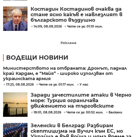
Костадин Костадинов очаква да
стане ясно какъв е навлезлият в
българското въздушно
пространство дрон
14:09, 08.08.2026
Чете се за: 01:10 мин.
Реклама
ВОДЕЩИ НОВИНИ
Министерството на отбраната: Дронът, паднал
край Кардам, е “Майя” - широко използван от
украинската армия
17:23, 08.08.2026
Чете се за: 01:17 мин.
У нас
Заради зачестилите атаки в Черно
море: Турция ограничава
движението на търговските
кораби
18:01, 08.08.2026
Чете се за: 00:52 мин.
Балкани
Зеленски в Белград: Разбирам
скептицизма на Вучич към ЕС, но
Украйна е във война и няма време за