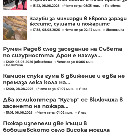
скептицизъм
15:22, 08.08.2026
Чете се за: 05:35 мин.
По света
Загуби за милиарди в Европа заради
жегите, сушата и пожарите
17:38, 08.08.2026
Чете се за: 02:47 мин.
Икономика
Румен Радев след заседание на Съвета
по сигурността: Дрон е нахлул...
12:09, 08.08.2026 (обновена)
Чете се за: 04:00 мин.
Политика
Камион спука гума в движение и едва не
премаза лека кола на...
12:00, 08.08.2026
Чете се за: 01:07 мин.
У нас
Два хеликоптера "Кугър" се включиха в
гасенето на пожара...
15:01, 08.08.2026
Чете се за: 01:02 мин.
У нас
Пожар изпепели две къщи в
бобошевското село Висока могила