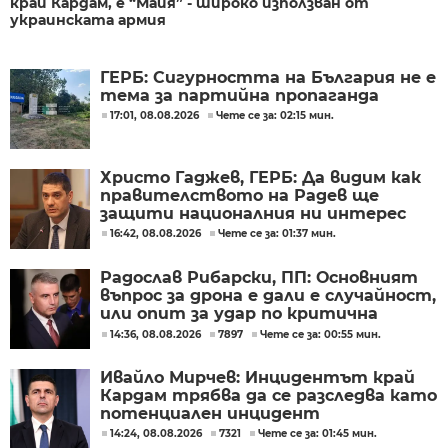
край Кардам, е “Майя” - широко използван от
украинската армия
ГЕРБ: Сигурността на България не е
тема за партийна пропаганда
17:01, 08.08.2026
Чете се за: 02:15 мин.
Христо Гаджев, ГЕРБ: Да видим как
правителството на Радев ще
защити националния ни интерес
16:42, 08.08.2026
Чете се за: 01:37 мин.
Радослав Рибарски, ПП: Основният
въпрос за дрона е дали е случайност,
или опит за удар по критична
инфраструктура
14:36, 08.08.2026
7897
Чете се за: 00:55 мин.
Ивайло Мирчев: Инцидентът край
Кардам трябва да се разследва като
потенциален инцидент
14:24, 08.08.2026
7321
Чете се за: 01:45 мин.