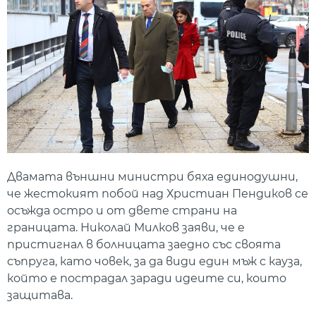
Двамата външни министри бяха единодушни,
че жестокият побой над Христиан Пендиков се
осъжда остро и от двете страни на
границата. Николай Милков заяви, че е
пристигнал в болницата заедно със своята
съпруга, като човек, за да види един мъж с кауза,
който е пострадал заради идеите си, които
защитава.