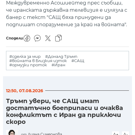
Междувременно Асошиейтед прес съобщи,
че иранската държавна телевизия е излязла с
банер с текст "САЩ бяха принудени да
подпишат споразумение за край на войната".
Сподели
#сделка за мир
#Доналд Тръмп
#войната в Близкия изток
#САЩ
#ормузки проток
#Иран
12:50, 07.08.2026
Тръмп увери, че САЩ имат
достатъчно боеприпаси и очаква
конфликтът с Иран да приключи
скоро
Диана Симеонова
A+
A-
от