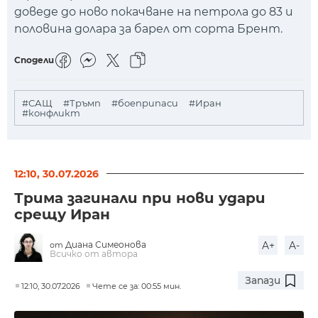
доведе до ново покачване на петрола до 83 и
половина долара за барел от сорта Брент.
Сподели
#САЩ
#Тръмп
#боеприпаси
#Иран
#конфликт
12:10, 30.07.2026
Трима загинали при нови удари
срещу Иран
Диана Симеонова
A+
A-
от
Всичко от автора
Запази
12:10, 30.07.2026
Чете се за: 00:55 мин.