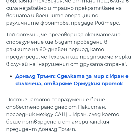
държавна телевизия, че от тази нощ влиза в
сила незабавно и трайно прекратяване на
войната и военните операции по
различните фронтове, предаде Ройтерс.
Той допълни, че преговори за окончателно
споразумение ще бъдат проведени в
рамките на 60-дневен период, като
предупреди, че Техеран ще предприеме мерки
в случай на "нарушения от другата страна".
Доналд Тръмп: Сделката за мир с Иран е
сключена, отваряме Ормузкия проток
Постигнатото споразумение беше
оповестено рано днес от Пакистан,
посредник между САЩ и Иран, след което
беше потвърдено и от американския
президент Доналд Тръмп.