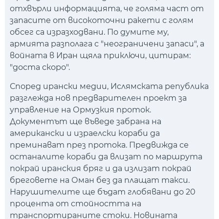
отхвърли информацията, че голяма част от
запасите от високоточни ракети с голям
обсег са изразходвани. По думите му,
армията разполага с "неограничени запаси", а
войната в Иран щяла приключи, цитирам:
"доста скоро".
Според ирански медии, Ислямската република
разглежда нов предварителен проект за
управление на Ормузкия проток.
Документът ще въведе забрана на
американски и израелски кораби да
преминават през протока. Предвижда се
останалите кораби да влизат по маршрута
покрай иранския бряг и да излизат покрай
бреговете на Оман без да плащат такси.
Нарушителите ще бъдат глобявани до 20
процента от стойността на
транспортираните стоки. Новината