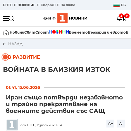
БНТ
БНТ
НОВИНИ
БНТ
Спорт
БНТ
На живо
BG
2
0
Новини
Свят
Спорт
Времето
България и еврото
Би
НАЗАД
В РАЗВИТИЕ
ВОЙНАТА В БЛИЗКИЯ ИЗТОК
01:41, 15.06.2026
Иран също потвърди незабавното
и трайно прекратяване на
военните действия със САЩ
A+
A-
БНТ
от
, Източник: БТА