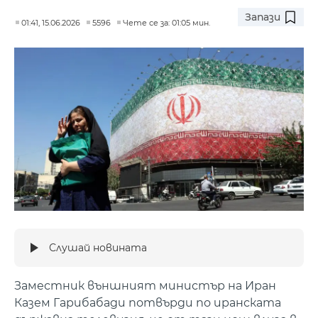
Запази
01:41, 15.06.2026
5596
Чете се за: 01:05 мин.
Слушай новината
Заместник външният министър на Иран
Казем Гарибабади потвърди по иранската