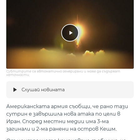
Субтитрите са автоматично генерирани и може да съдържат
неточности.
Слушай новината
Американската армия съобщи, че рано тази
сутрин е завършила нова атака по цели в
Иран. Според местни медии има 3-ма
загинали и 2-ма ранени на остров Кешм.