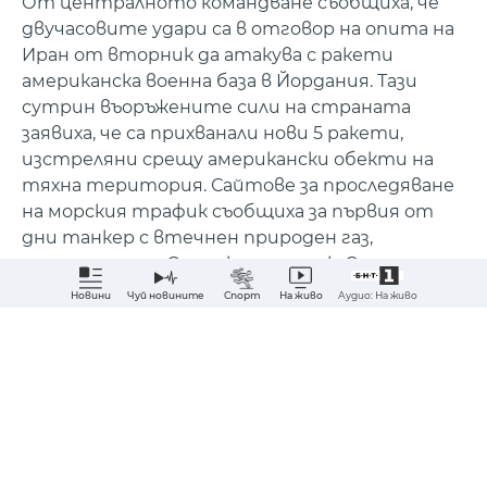
От централното командване съобщиха, че
двучасовите удари са в отговор на опита на
Иран от вторник да атакува с ракети
американска военна база в Йордания. Тази
сутрин въоръжените сили на страната
заявиха, че са прихванали нови 5 ракети,
изстреляни срещу американски обекти на
тяхна територия. Сайтове за проследяване
на морския трафик съобщиха за първия от
дни танкер с втечнен природен газ,
преминал през Ормузкия проток. Според
иранската агенция “Фарс“, катарският
Аудио: На живо
Новини
Чуй новините
Спорт
На живо
плавателен съд е преминал след разрешение.
Абонирай ме за най-важните новини?
Сподели
ДА
НЕ
#срещу Иран
#нови удари
#трима загинали