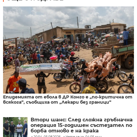
Епидемията от ебола в ДР Конго е „по-критична от
всякога“, съобщиха от „Лекари без граници“
Втори шанс: След сложна гръбначна
операция 15-годишен състезател по
борба отново е на крака
20:54, 05.08.2026
Чете се за: 04:05 мин.