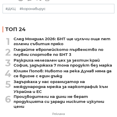
#ДКЦ
#коронавирус
ТОП 24
1
След Мондиал 2026: БНТ ще излъчи още пет
големи събития пряко
2
Гледайте европейското първенство по
плувни спортове по БНТ 3
3
Разкриха нелегален цех за зехтин край
София, задържаха 7 тона продукт без марка
4
Юлиян Попов: Нивото на река Дунав няма да
се вдигне с един дъжд
5
Задържаха у нас организатор на
международна мрежа за наркотрафик към
Украйна и ЕС
6
Производители на дини не берат
продукцията си заради ниските изкупни
цени
Реклама