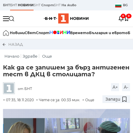
БНТ
БНТ
НОВИНИ
БНТ
Спорт
БНТ
На живо
BG
0
0
Новини
Свят
Спорт
Времето
България и еврото
Би
НАЗАД
Начало
Здраве
Още
Как да се запишем за бърз антигенен
тест в ДКЦ в столицата?
A+
A-
БНТ
от
Запази
07:35, 18.11.2020
Чете се за: 00:33 мин.
Още