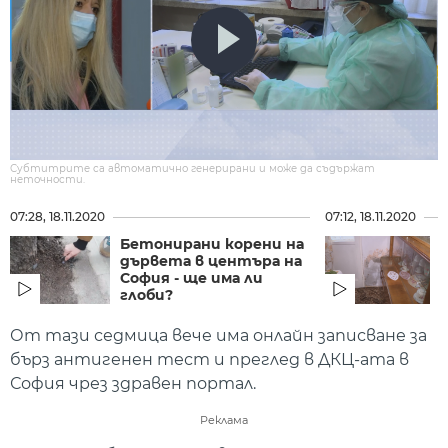
Субтитрите са автоматично генерирани и може да съдържат
неточности.
07:28, 18.11.2020
07:12, 18.11.2020
Бетонирани корени на
дървета в центъра на
София - ще има ли
глоби?
п
От тази седмица вече има онлайн записване за
бърз антигенен тест и преглед в ДКЦ-ата в
София чрез здравен портал.
Реклама