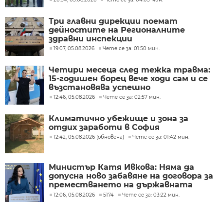
Три главни дирекции поемат
дейностите на Регионалните
здравни инспекции
19:07, 05.08.2026
Чете се за: 01:50 мин.
Четири месеца след тежка травма:
15-годишен борец вече ходи сам и се
възстановява успешно
12:46, 05.08.2026
Чете се за: 02:57 мин.
Климатично убежище и зона за
отдих заработи в София
12:42, 05.08.2026 (обновена)
Чете се за: 01:42 мин.
Министър Катя Ивкова: Няма да
допусна ново забавяне на договора за
преместването на държавната
психиатрия
12:06, 05.08.2026
5174
Чете се за: 03:22 мин.