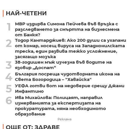
НАЙ-ЧЕТЕНИ
1
МВР издирва Симона Пейчева във връзка с
разследването за смъртта на бизнесмена
от Банкя?
2
Тодор Кантарджиев: Ако 200 души са ухапани
от комар, носещ вируса на Западнонилската
треска, един развива тежко усложнение,
засягащо мозъка
3
38-годишен мъж изчезна във водите на
язовир „Доспат“
4
България посреща чудотворната икона на
Света Богородица – "Хавайска"
5
УЕФА готви вот на недоверие срещу Джани
Инфантино
6
Ива Михайлова: Полицаят, направил
измерванията за експертизата на
прокуратурата, няма необходимото
образование
Реклама
ОЩЕ ОТ: ЗДРАВЕ