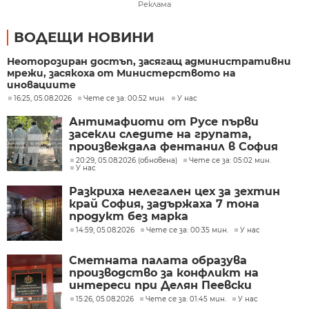
Реклама
ВОДЕЩИ НОВИНИ
Неоторозиран достъп, засягащ административни
мрежи, засякоха от Министерството на
иновациите
16:25, 05.08.2026
Чете се за: 00:52 мин.
У нас
Антимафиоти от Русе първи
засекли следите на групата,
произвеждала фентанил в София
20:29, 05.08.2026 (обновена)
Чете се за: 05:02 мин.
У нас
Разкриха нелегален цех за зехтин
край София, задържаха 7 тона
продукт без марка
14:59, 05.08.2026
Чете се за: 00:35 мин.
У нас
Сметната палата образува
производство за конфликт на
интереси при Делян Пеевски
15:26, 05.08.2026
Чете се за: 01:45 мин.
У нас