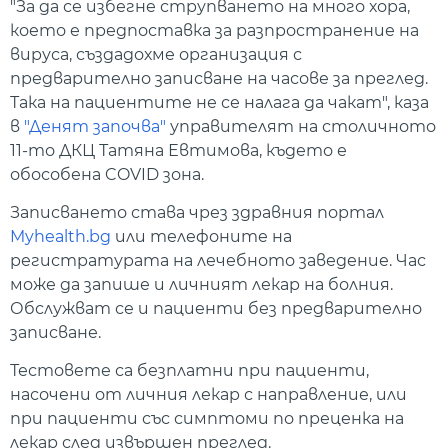
"За да се избегне струпването на много хора,
което е предпоставка за разпространение на
вируса, създадохме организация с
предварително записване на часове за преглед.
Така на пациентите не се налага да чакат", каза
в
"Денят започва"
управителят на столичното
11-то ДКЦ Татяна Евтимова, където е
обособена COVID зона.
Записването става чрез здравния портал
Myhealth.bg
или телефоните на
регистратурата на лечебното заведение. Час
може да запише и личният лекар на болния.
Обслужват се и пациенти без предварително
записване.
Тестовете са безплатни при пациенти,
насочени от личния лекар с направление, или
при пациенти със симптоми по преценка на
лекар след извършен преглед.