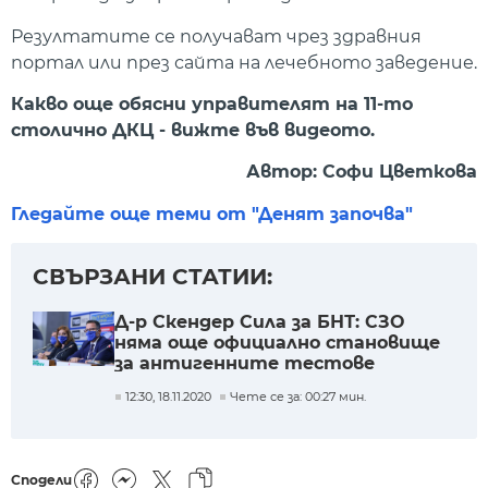
Резултатите се получават чрез здравния
портал или през сайта на лечебното заведение.
Какво още обясни управителят на 11-то
столично ДКЦ - вижте във видеото.
Автор: Софи Цветкова
Гледайте още теми от "Денят започва"
СВЪРЗАНИ СТАТИИ:
Д-р Скендер Сила за БНТ: СЗО
няма още официално становище
за антигенните тестове
12:30, 18.11.2020
Чете се за: 00:27 мин.
Сподели