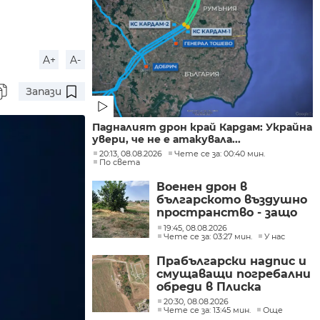
A+
A-
Запази
Падналият дрон край Кардам: Украйна
увери, че не е атакувала...
20:13, 08.08.2026
Чете се за: 00:40 мин.
По света
Военен дрон в
българското въздушно
пространство - защо
не е бил засечен нито в
19:45, 08.08.2026
България, нито в
Чете се за: 03:27 мин.
У нас
Румъния?
Прабългарски надпис и
смущаващи погребални
обреди в Плиска
20:30, 08.08.2026
Чете се за: 13:45 мин.
Още