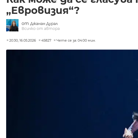
„Евровизия“?
от
Джанан Дурал
Всичко от автора
20:30, 16.05.2026
45827
Чете се за: 04:00 мин.