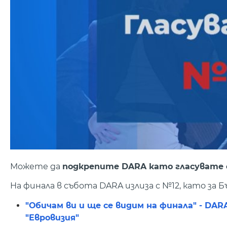
Можете да
подкрепите DARA като гласувате с
На финала в събота DARA излиза с №12, като за Б
"Обичам ви и ще се видим на финала" - DA
"Евровизия"