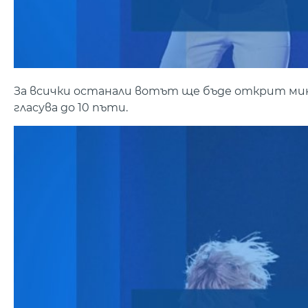
За всички останали вотът ще бъде открит минут
гласува до 10 пъти.