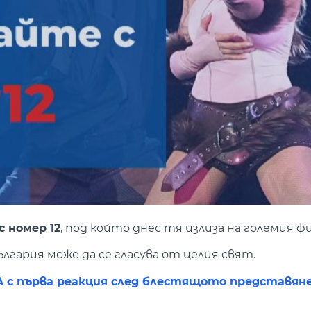
 номер 12
, под който днес тя излиза на големия фи
ългария може да се гласува от целия свят.
RA с първа реакция след блестящото представяне