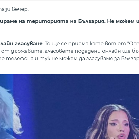
ази вечер.
амираме на територията на България. Не можем 
лайн гласуване
. То ще се приема като вот от "О
а от държавите, гласовете подадени онлайн ще б
по телефона и тук не можем да гласуваме за Бълга