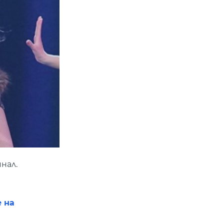
нал.
 на