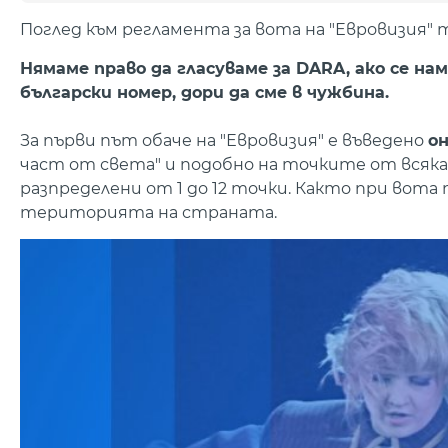
Поглед към регламента за вота на "Евровизия" т
Нямаме право да гласуваме за DARA, ако се н
български номер, дори да сме в чужбина.
За първи път обаче на "Евровизия" е въведено
он
част от света" и подобно на точките от всяк
разпределени от 1 до 12 точки. Както при вота 
територията на страната.