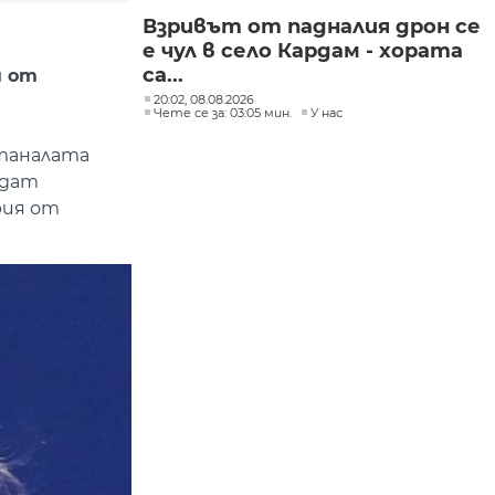
Взривът от падналия дрон се
е чул в село Кардам - хората
са...
и от
20:02, 08.08.2026
Чете се за: 03:05 мин.
У нас
станалата
ъдат
рия от