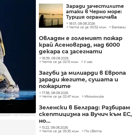
Заради зачестилите
атаки в Черно море:
Турция ограничава
движението на
18:01, 08.08.2026
търговските кораби
Чете се за: 00:52 мин.
Балкани
Овладян е големият пожар
край Асеновград, над 6000
декара са засегнати
18:39, 08.08.2026
Чете се за: 02:15 мин.
У нас
Загуби за милиарди в Европа
заради жегите, сушата и
пожарите
17:38, 08.08.2026
Чете се за: 02:47 мин.
Икономика
Зеленски в Белград: Разбирам
скептицизма на Вучич към ЕС,
държат неточности.
но...
15:22, 08.08.2026
Чете се за: 05:35 мин.
По света