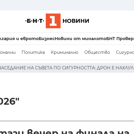
лгария и еврото
Бизнес
Новини от миналото
БНТ Провер
онални
Политика
Криминално
Общество
Сигурн
СИГУРНОСТТА: ДРОН Е НАХЛУЛ В БЪЛГАРСКОТО ВЪЗДУШНО
026"
 тази вечер на финала на