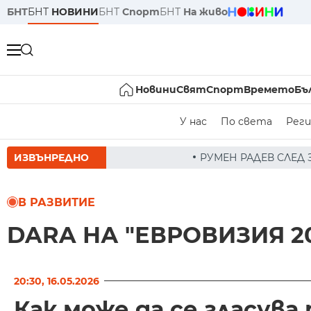
БНТ
БНТ
НОВИНИ
БНТ
Спорт
БНТ
На живо
Новини
Свят
Спорт
Времето
Бъ
У нас
По света
Реги
ИЗВЪНРЕДНО
РУМЕН РАДЕВ СЛЕД ЗАСЕДАНИЕ НА СЪВЕТА ПО 
В РАЗВИТИЕ
DARA НА "ЕВРОВИЗИЯ 2
20:30, 16.05.2026
Как може да се гласува