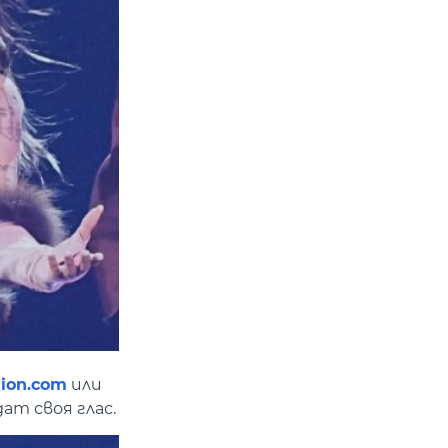
sion.com
или
ат своя глас.