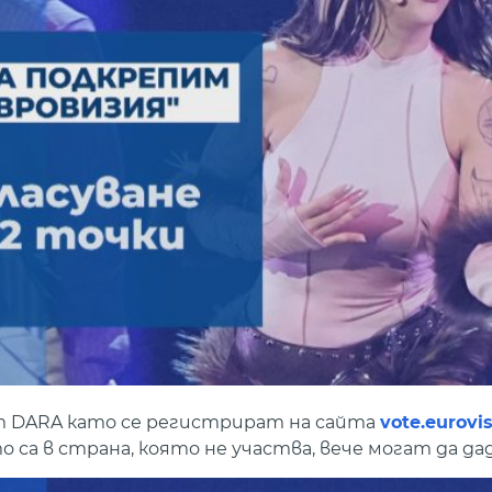
т DARA като се регистрират на сайта
vote.eurovi
 са в страна, която не участва, вече могат да дад