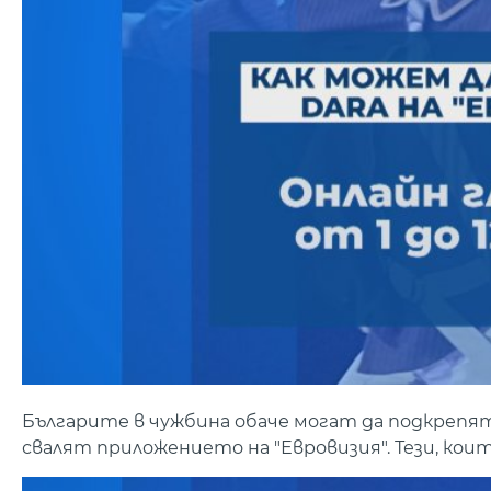
Българите в чужбина обаче могат да подкрепя
свалят приложението на "Евровизия". Тези, които