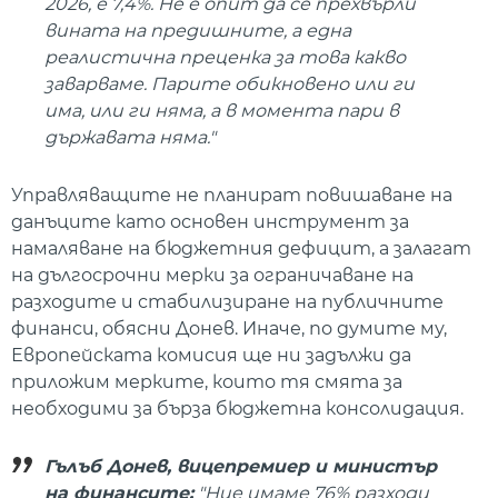
2026, е 7,4%. Не е опит да се прехвърли
вината на предишните, а една
реалистична преценка за това какво
заварваме. Парите обикновено или ги
има, или ги няма, а в момента пари в
държавата няма."
Управляващите не планират повишаване на
данъците като основен инструмент за
намаляване на бюджетния дефицит, а залагат
на дългосрочни мерки за ограничаване на
разходите и стабилизиране на публичните
финанси, обясни Донев. Иначе, по думите му,
Европейската комисия ще ни задължи да
приложим мерките, които тя смята за
необходими за бърза бюджетна консолидация.
Гълъб Донев, вицепремиер и министър
на финансите:
"Ние имаме 76% разходи