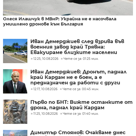
Олеся Илашчук в МВнР: Украйна не е насочвала
умишлено дронове към България
Иван Демерджиев след взрива във
военния завод край Трявна:
Евакуираме близките населени
места
12:25, 10.08.2026
Чете се за: 01:25 мин.
Иван Демерджиев: Дронът, паднал
край Кардам не е боен, а е
предназначен да работи с други
дронове
12:17, 10.08.2026
Чете се за: 00:45 мин.
Първо по БНТ: Вижте останките от
дрона, паднал край Кардам
11:25, 10.08.2026
Чете се за: 01:40 мин.
Димитър Стоянов: Очакваме днес