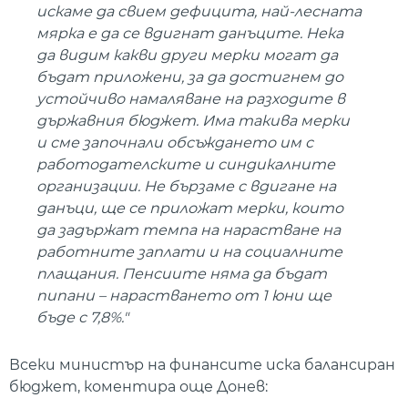
искаме да свием дефицита, най-лесната
мярка е да се вдигнат данъците. Нека
да видим какви други мерки могат да
бъдат приложени, за да достигнем до
устойчиво намаляване на разходите в
държавния бюджет. Има такива мерки
и сме започнали обсъждането им с
работодателските и синдикалните
организации. Не бързаме с вдигане на
данъци, ще се приложат мерки, които
да задържат темпа на нарастване на
работните заплати и на социалните
плащания. Пенсиите няма да бъдат
пипани – нарастването от 1 юни ще
бъде с 7,8%."
Всеки министър на финансите иска балансиран
бюджет, коментира още Донев: