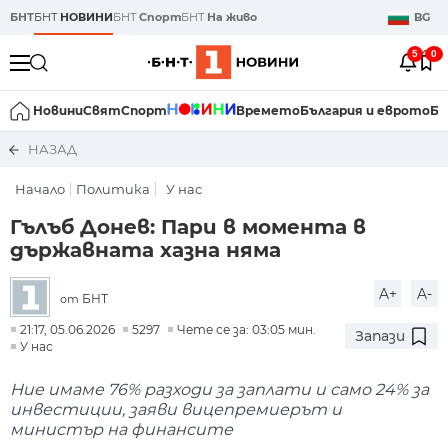
БНТ
БНТ
НОВИНИ
БНТ
Спорт
БНТ
На живо
BG
5
0
Новини
Свят
Спорт
Времето
България и еврото
Би
НАЗАД
Начало
Политика
У нас
Гълъб Донев: Пари в момента в
държавната хазна няма
A+
A-
БНТ
от
21:17, 05.06.2026
5297
Чете се за: 03:05 мин.
Запази
У нас
Ние имаме 76% разходи за заплати и само 24% за
инвестиции, заяви вицепремиерът и
министър на финансите