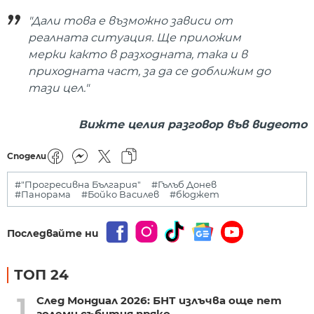
"Дали това е възможно зависи от
реалната ситуация. Ще приложим
мерки както в разходната, така и в
приходната част, за да се доближим до
тази цел."
Вижте целия разговор във видеото
Сподели
#"Прогресивна България"
#Гълъб Донев
#Панорама
#Бойко Василев
#бюджет
Последвайте ни
ТОП 24
1
След Мондиал 2026: БНТ излъчва още пет
големи събития пряко