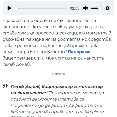
-02:55
Play
Mute
Setti
Реалистична оценка на състоянието на
финансите - когато става дума за бюджет,
става дума за приходи и разходи, а в момента в
държавната хазна няма достатъчно средства.
Това е реалността, която заварихме. Това
коментира в предаването
"Панорама"
вицепремиерът и министър на финансите
Гълъб Донев.
Реклама
Гълъб Донев, вицепремиер и министър
на финансите:
"Приходите не могат да
догонят разходите и затова се
получава този дефицит. Дефицитът, с
който се започва правенето на бюджет