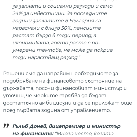
за заплати и социални разходи и само
24% за инвестиции. За последните
години заплатите в България са
нараснали с близо 30%, пенсиите
растат бързо в този период, а
икономиката, която расте с по-
умерени темпове, не може да покрие
този нарастващ разход."
Решени сме да направим необходимото за
подобряване на финансовото състояние на
държавата, посочи финансовият министър и
уточни, че мерките трябва да бъдат
достатъчно амбициозни и да се приложат още
през първата година от управлението.
Гълъб Донев, вицепремиер и министър
на финансите:
"Много често, когато