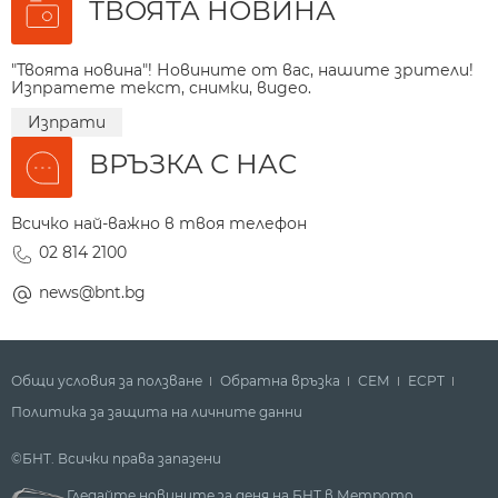
ТВОЯТА НОВИНА
"Твоята новина"! Новините от вас, нашите зрители!
Изпратете текст, снимки, видео.
Изпрати
ВРЪЗКА С НАС
Всичко най-важно в твоя телефон
02 814 2100
news@bnt.bg
Общи условия за ползване
Обратна връзка
СЕМ
ECPT
Политика за защита на личните данни
©БНТ. Всички права запазени
Гледайте новините за деня на БНТ в Метрото