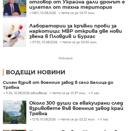
отговор от Украйна дали дронът е
излетял от тяхна територия
08:11, 10.08.2026
Чете се за: 04:17 мин.
Лаборатории за кръвни проби за
наркотици: МВР открива две нови
звена в Пловдив и Бургас
07:30, 10.08.2026
Чете се за: 00:55 мин.
Реклама
ВОДЕЩИ НОВИНИ
Силен взрив от военния завод в село Белица до
Трявна
11:34, 10.08.2026 (обновена)
Чете се за: 01:37 мин.
У нас
Около 300 души са евакуирани след
взривовете във военния завод край
Трявна
12:19, 10.08.2026
Чете се за: 02:22 мин.
У нас