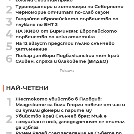
2
Туроператори и хотелиери по Северното
Черноморие отчитат по-слаб сезон
3
Гледайте европейското първенство по
плуване по БНТ 3
4
НА ЖИВО от Бирмингам: Европейското
първенство по лека атлетика
5
На 12 август предстои пълно слънчево
затъмнение
6
Пожар затвори Подбалканския път край
Сливен, спряха и влаковете (ВИДЕО)
Реклама
НАЙ-ЧЕТЕНИ
1
Жестокото убийство в Пловдив:
Младежите са били Георги повече от час и
си купили дюнери с парите му
2
Убийство край Слънчев бряг: Мъж е
намушкан с нож, заподозреният се опитал
да избяга
Румен Радев след заседание на Съвета по