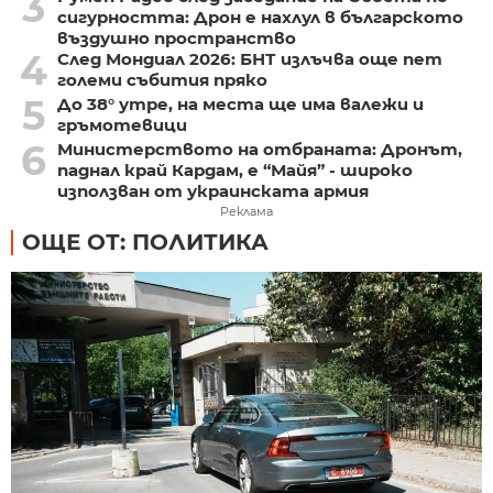
3
сигурността: Дрон е нахлул в българското
въздушно пространство
4
След Мондиал 2026: БНТ излъчва още пет
големи събития пряко
5
До 38° утре, на места ще има валежи и
гръмотевици
6
Министерството на отбраната: Дронът,
паднал край Кардам, е “Майя” - широко
използван от украинската армия
Реклама
ОЩЕ ОТ: ПОЛИТИКА