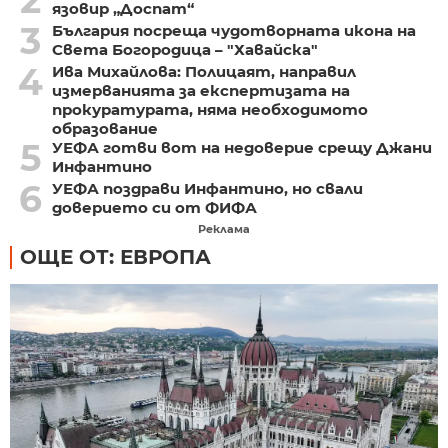
язовир „Доспат“
3
България посреща чудотворната икона на
Света Богородица – "Хавайска"
4
Ива Михайлова: Полицаят, направил
измерванията за експертизата на
прокуратурата, няма необходимото
образование
5
УЕФА готви вот на недоверие срещу Джани
Инфантино
6
УЕФА поздрави Инфантино, но свали
доверието си от ФИФА
Реклама
ОЩЕ ОТ: ЕВРОПА