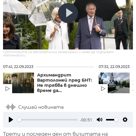
Субтитрите са автоматично генерирани и може да съдържат
неточности.
07:41, 22.09.2023
07:32, 22.09.2023
Архимандрит
Н
Вартоломей пред БНТ:
с
Не трябва в днешно
Т
време да...
ч
Слушай новината
-00:51
Play
Mute
Setti
Трети и последен ден от визитата на