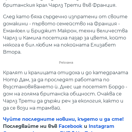
британския крал Чарлз Трети във Франция.
След като бяха сърдечно изпратени от своите
домакини - първото семейство на Франция -
Еманюел и Бриджит Макрон, техни величества
Чарлз и Камила посетиха пазар за цветя, който
някога е бил любим на покойната Елизабет
Втора.
Реклама
Кралят и кралицата отидоха и до катедралата
Нотр Дам, за да проследят работата по
възстановяването ѝ. Днес ще посетят Бордо -
дом на голяма британска общност. Очаква се
Чарлз Трети да държи реч за екология, както и
да се вози на трамвай.
Чуйте последните новини, където и да сте!
Последвайте ни във
Facebook
и
Instagram