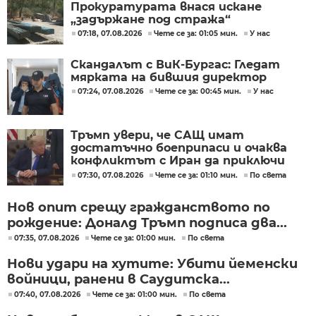
Прокуратурата внася искане
„задържане под стража“
07:18, 07.08.2026
Чете се за: 01:05 мин.
У нас
Скандалът с ВиК-Бургас: Гледат
мярката на бившия директор
07:24, 07.08.2026
Чете се за: 00:45 мин.
У нас
Тръмп увери, че САЩ имат
достатъчно боеприпаси и очаква
конфликтът с Иран да приключи
скоро
07:30, 07.08.2026
Чете се за: 01:10 мин.
По света
Нов опит срещу гражданството по
рождение: Доналд Тръмп подписа два...
07:35, 07.08.2026
Чете се за: 01:00 мин.
По света
Нови удари на хутите: Убити йеменски
войници, ранени в Саудитска...
07:40, 07.08.2026
Чете се за: 01:00 мин.
По света