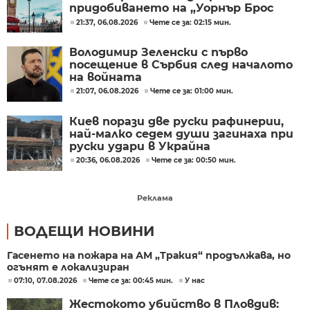
придобиването на „Уорнър Брос
Дискавъри“ от „Парамаунт“ за 110
21:37, 06.08.2026
Чете се за: 02:15 мин.
млрд. долара
Володимир Зеленски с първо
посещение в Сърбия след началото
на войната
21:07, 06.08.2026
Чете се за: 01:00 мин.
Киев порази две руски рафинерии,
най-малко седем души загинаха при
руски удари в Украйна
20:36, 06.08.2026
Чете се за: 00:50 мин.
Реклама
ВОДЕЩИ НОВИНИ
Гасенето на пожара на АМ „Тракия“ продължава, но
огънят е локализиран
07:10, 07.08.2026
Чете се за: 00:45 мин.
У нас
Жестокото убийство в Пловдив: