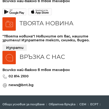
Всичко най-важно в твоя телефон
ТВОЯТА НОВИНА
"Твоята новина"! Новините от вас, нашите
зрители! Изпратете текст, снимки, видео.
Изпрати
ВРЪЗКА С НАС
Всичко най-важно в твоя телефон
02 814 2100
news@bnt.bg
Общи условия за ползване
Обратна връзка
СЕМ
ECPT