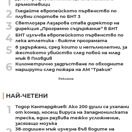
1
гръмотевици
2
Гледайте европейското първенство по
плувни спортове по БНТ 3
3
Светлозара Лазарова става директор на
дирекция „Програмно съдържание“ в БНТ
4
БНТ излъчва европейското първенство по
лека атлетика - вижте програмата
5
8 задържани, сред които и непълнолетни, за
жестокото убийство след побой на млад
мъж в Пловдив
6
Километрично задръстване по обходните
маршрути след пожара на АМ "Тракия"
Реклама
НАЙ-ЧЕТЕНИ
1
Тодор Кантарджиев: Ако 200 души са ухапани
от комар, носещ вируса на Западнонилската
треска, един развива тежко усложнение,
засягащо мозъка
2
38-годишен мъж изчезна във водите на