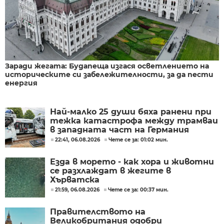
Заради жегата: Будапеща изгася осветлението на
историческите си забележителности, за да пести
енергия
Най-малко 25 души бяха ранени при
тежка катастрофа между трамваи
в западната част на Германия
22:41, 06.08.2026
Чете се за: 01:02 мин.
Езда в морето - как хора и животни
се разхлаждат в жегите в
Хърватска
21:59, 06.08.2026
Чете се за: 00:37 мин.
Правителството на
Великобритания одобри