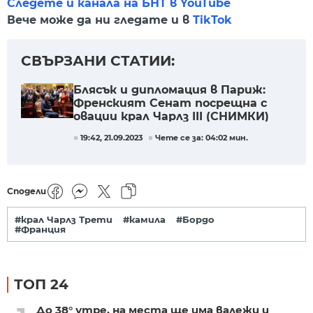
Следете и канала на БНТ в YouTube
Вече може да ни гледате и в
TikTok
СВЪРЗАНИ СТАТИИ:
Блясък и дипломация в Париж:
Френският Сенат посрещна с
овации крал Чарлз III (СНИМКИ)
19:42, 21.09.2023
Чете се за: 04:02 мин.
Сподели
#крал Чарлз Трети
#камила
#Бордо
#Франция
ТОП 24
До 38° утре, на места ще има валежи и