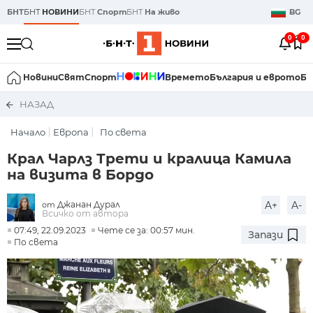
БНТ
БНТ
НОВИНИ
БНТ
Спорт
БНТ
На живо
BG
0
0
Новини
Свят
Спорт
Времето
България и еврото
Би
НАЗАД
Начало
Европа
По света
Крал Чарлз Трети и кралица Камила
на визита в Бордо
Джанан Дурал
A+
A-
от
Всичко от автора
07:49, 22.09.2023
Чете се за: 00:57 мин.
Запази
По света