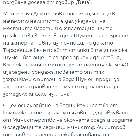
ползвана досега от язовир „Тича“.
Министър Димитров припомни, че още в
началото на лятото е дал указания на
местните власти в експлотационните
дружества в Търговище и Шумен и за търсене
на алтернативни източници, но докато
Търговище вече правят стъпки в тази посока,
Шумен все още не са предприели действия,
въпреки наличието от десетилетия около 40
изградени сондажа, повечето от тях
захранвали с питейна вода Шумен преди да
започне захранването му от изградения за
земеделски цели яз. „Тича“.
С цел осигуряване на водни количества от
комплексните и значими язовири, управлявани
от Министерство на околната среда и водите
в следващите седмици министър Димитров
ще проведе срещи с ръководствата на