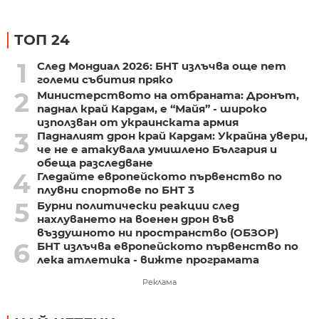
ТОП 24
1
След Мондиал 2026: БНТ излъчва още пет
големи събития пряко
2
Министерството на отбраната: Дронът,
паднал край Кардам, е “Майя” - широко
използван от украинската армия
3
Падналият дрон край Кардам: Украйна увери,
че не е атакувала умишлено България и
обеща разследване
4
Гледайте европейското първенство по
плувни спортове по БНТ 3
5
Бурни политически реакции след
нахлуването на военен дрон във
въздушното ни пространство (ОБЗОР)
6
БНТ излъчва европейското първенство по
лека атлетика - вижте програмата
Реклама