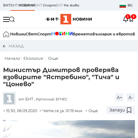
БНТ
БНТ
НОВИНИ
БНТ
Спорт
БНТ
На живо
BG
1
0
Новини
Свят
Спорт
Времето
България и еврото
Би
НАЗАД
Начало
Екология
Още
Министър Димитров проверява
язовирите "Ястребино", "Тича" и
"Цонево"
A+
A-
БНТ
от
, Източник: БГНЕС
Запази
15:30, 06.09.2020
Чете се за: 01:19 мин.
Още