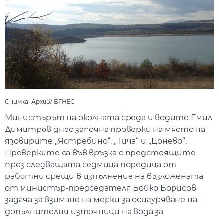
Снимка: Архив/ БГНЕС
Министърът на околната среда и водите Емил
Димитров днес започна проверки на място на
язовирите „Ястребино“, „Тича“ и „Цонево“.
Проверките са във връзка с предстоящите
през следващата седмица поредица от
работни срещи в изпълнение на възложената
от министър-председателя Бойко Борисов
задача за взимане на мерки за осигуряване на
допълнителни източници на вода за