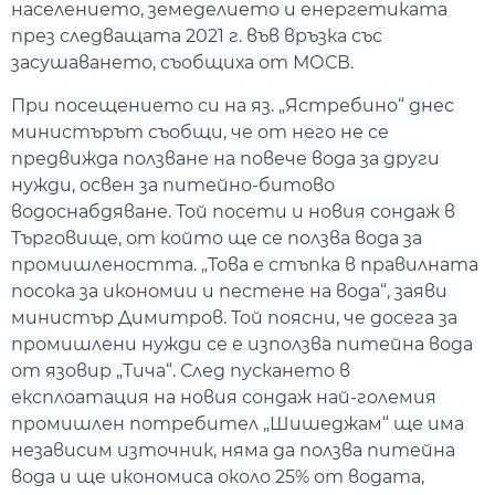
населението, земеделието и енергетиката
през следващата 2021 г. във връзка със
засушаването, съобщиха от МОСВ.
При посещението си на яз. „Ястребино“ днес
министърът съобщи, че от него не се
предвижда ползване на повече вода за други
нужди, освен за питейно-битово
водоснабдяване. Той посети и новия сондаж в
Търговище, от който ще се ползва вода за
промишлеността. „Това е стъпка в правилната
посока за икономии и пестене на вода“, заяви
министър Димитров. Той поясни, че досега за
промишлени нужди се е използва питейна вода
от язовир „Тича“. След пускането в
експлоатация на новия сондаж най-големия
промишлен потребител „Шишеджам“ ще има
независим източник, няма да ползва питейна
вода и ще икономиса около 25% от водата,