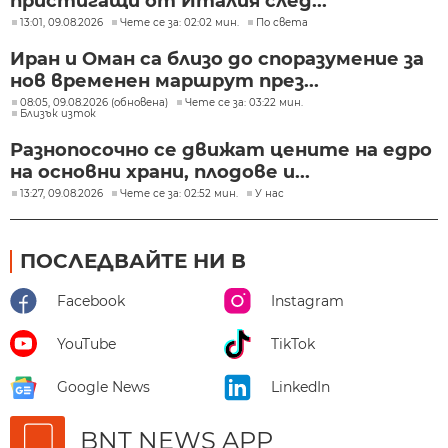
пристигащи от Италия след...
13:01, 09.08.2026
Чете се за: 02:02 мин.
По света
Иран и Оман са близо до споразумение за
нов временен маршрут през...
08:05, 09.08.2026 (обновена)
Чете се за: 03:22 мин.
Близък изток
Разнопосочно се движат цените на едро
на основни храни, плодове и...
13:27, 09.08.2026
Чете се за: 02:52 мин.
У нас
ПОСЛЕДВАЙТЕ НИ В
Facebook
Instagram
YouTube
TikTok
Google News
LinkedIn
BNT NEWS APP