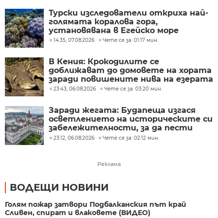
Турски изследователи откриха най-
голямата коралова гора,
установявана в Егейско море
14:35, 07.08.2026
Чете се за: 01:17 мин.
В Кения: Крокодилите се
доближават до домовете на хората
заради повишените нива на езерата
23:43, 06.08.2026
Чете се за: 03:20 мин.
Заради жегата: Будапеща изгася
осветлението на историческите си
забележителности, за да пести
енергия
23:12, 06.08.2026
Чете се за: 02:12 мин.
Реклама
ВОДЕЩИ НОВИНИ
Голям пожар затвори Подбалканския път край
Сливен, спират и влаковете (ВИДЕО)