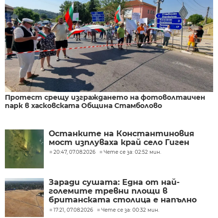
Протест срещу изграждането на фотоволтаичен
парк в хасковската Община Стамболово
Останките на Константиновия
мост изплуваха край село Гиген
20:47, 07.08.2026
Чете се за: 02:52 мин.
Заради сушата: Една от най-
големите тревни площи в
британската столица е напълно
изгоряла
17:21, 07.08.2026
Чете се за: 00:32 мин.