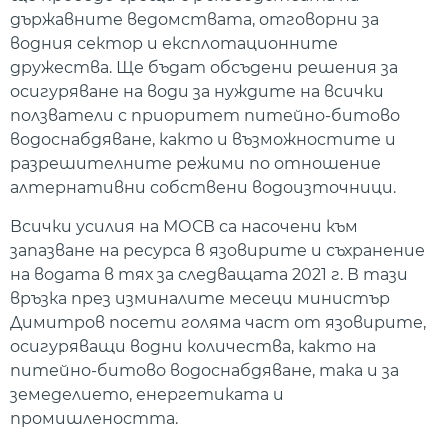
държавните ведомствата, отговорни за
водния сектор и експлотационните
дружества. Ще бъдат обсъдени решения за
осигуряване на води за нуждите на всички
ползватели с приоритет питейно-битово
водоснабдяване, както и възможностите и
разрешителните режими по отношение
алтернативни собствени водоизточници.
Всички усилия на МОСВ са насочени към
запазване на ресурса в язовирите и съхранение
на водата в тях за следващата 2021 г. В тази
връзка през изминалите месеци министър
Димитров посети голяма част от язовирите,
осигуряващи водни количества, както на
питейно-битово водоснабдяване, така и за
земеделието, енергетиката и
промишлеността.