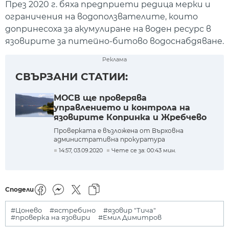
През 2020 г. бяха предприети редица мерки и
ограничения на водоползвателите, които
допринесоха за акумулиране на воден ресурс в
язовирите за питейно-битово водоснабдяване.
Реклама
СВЪРЗАНИ СТАТИИ:
МОСВ ще проверява
управлението и контрола на
язовирите Копринка и Жребчево
Проверката е възложена от Върховна
административна прокуратура
14:57, 03.09.2020
Чете се за: 00:43 мин.
Сподели
#Цонево
#ястребино
#язовир "Тича"
#проверка на язовири
#Емил Димитров