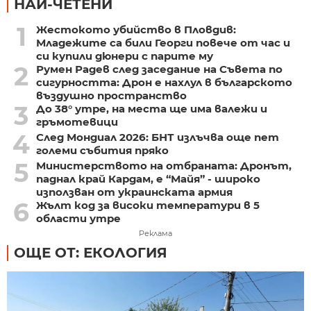
НАЙ-ЧЕТЕНИ
1
Жестокото убийство в Пловдив:
Младежите са били Георги повече от час и
си купили дюнери с парите му
2
Румен Радев след заседание на Съвета по
сигурността: Дрон е нахлул в българското
въздушно пространство
3
До 38° утре, на места ще има валежи и
гръмотевици
4
След Мондиал 2026: БНТ излъчва още пет
големи събития пряко
5
Министерството на отбраната: Дронът,
паднал край Кардам, е “Майя” - широко
използван от украинската армия
6
Жълт код за високи температури в 5
области утре
Реклама
ОЩЕ ОТ: ЕКОЛОГИЯ