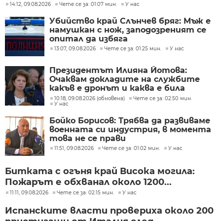
14:12, 09.08.2026
Чете се за: 01:07 мин.
У нас
Убийство край Слънчев бряг: Мъж е
намушкан с нож, заподозреният се
опитал да избяга
13:07, 09.08.2026
Чете се за: 01:25 мин.
У нас
Президентът Илияна Йотова:
Очаквам докладите на службите
какъв е дронът и каква е била
неговата роля
10:18, 09.08.2026 (обновена)
Чете се за: 02:50 мин.
У нас
Бойко Борисов: Трябва да развиваме
военната си индустрия, в момента
това не се прави
11:51, 09.08.2026
Чете се за: 01:02 мин.
У нас
Битката с огъня край Висока могила:
Пожарът е обхванал около 1200...
11:11, 09.08.2026
Чете се за: 02:15 мин.
У нас
Испанските власти провериха около 200