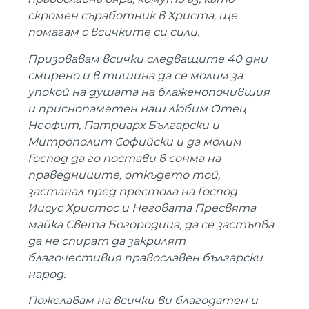
скромен съработник в Христа, ще
помагам с всичките си сили.
Призовавам всички следващите 40 дни
смирено и в тишина да се молим за
упокой на душата на блаженопочившия
и приснопаметен наш любим Отец
Неофит, Патриарх Български и
Митрополит Софийски и да молим
Господ да го постави в сонма на
праведниците, откъдето той,
застанал пред престола на Господ
Иисус Христос и Неговата Пресвята
майка Света Богородица, да се застъпва
да не спират да закрилят
благочестивия православен български
народ.
Пожелавам на всички ви благодатен и