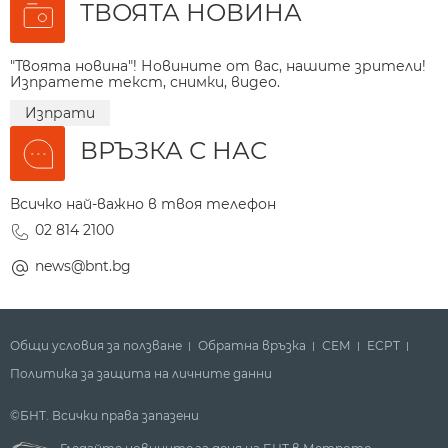
ТВОЯТА НОВИНА
"Твоята новина"! Новините от вас, нашите зрители!
Изпратете текст, снимки, видео.
Изпрати
ВРЪЗКА С НАС
Всичко най-важно в твоя телефон
02 814 2100
news@bnt.bg
Общи условия за ползване
Обратна връзка
СЕМ
ECPT
Политика за защита на личните данни
©БНТ. Всички права запазени