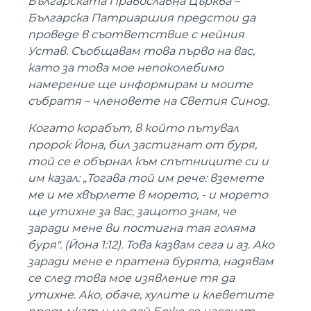
Българската Православна Църква –
Българска Патриаршия предстои да
проведе в съответствие с нейния
Устав. Съобщавам това първо на вас,
като за това мое непоколебимо
намерение ще информирам и моите
събратя – членовете на Светия Синод.
Когато корабът, в който пътувал
пророк Йона, бил застигнат от буря,
той се е обърнал към спътниците си и
им казал: „Тогава той им рече: вземете
ме и ме хвърлете в морето, - и морето
ще утихне за вас, защото знам, че
заради мене ви постигна тая голяма
буря". (Йона 1:12). Това казвам сега и аз. Ако
заради мене е пратена бурята, надявам
се след това мое изявление тя да
утихне. Ако, обаче, хулите и клеветите