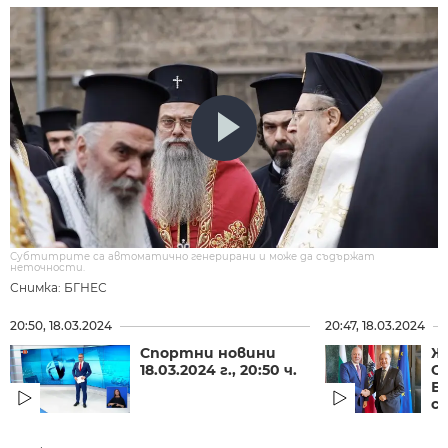
Субтитрите са автоматично генерирани и може да съдържат
неточности.
Снимка: БГНЕС
20:50, 18.03.2024
20:47, 18.03.2024
Спортни новини
Же
18.03.2024 г., 20:50 ч.
Ос
Б
с