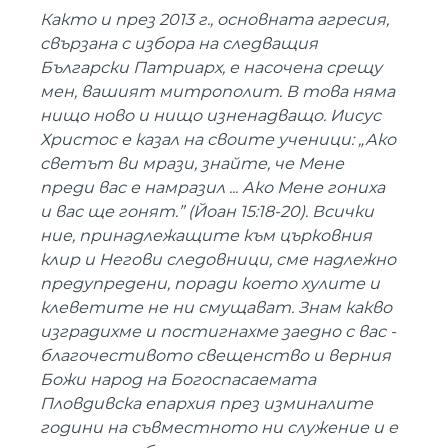
Както и през 2013 г., основната агресия,
свързана с избора на следващия
Български Патриарх, е насочена срещу
мен, вашият митрополит. В това няма
нищо ново и нищо изненадващо. Иисус
Христос е казал на своите ученици: „Ако
светът ви мрази, знайте, че Мене
преди вас е намразил ... Ако Мене гониха
и вас ще гонят.” (Йоан 15:18-20). Всички
ние, принадлежащите към църковния
клир и Негови следовници, сме надлежно
предупредени, поради което хулите и
клеветите не ни смущават. Знам какво
изградихме и постигнахме заедно с вас -
благочестивото свещенство и верния
Божи народ на Богоспасаемата
Пловдивска епархия през изминалите
години на съвместното ни служение и е