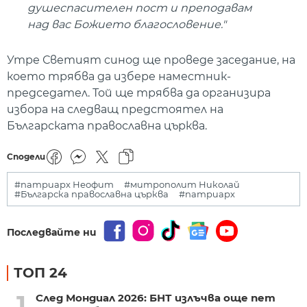
душеспасителен пост и преподавам
над вас Божието благословение."
Утре Светият синод ще проведе заседание, на
което трябва да избере наместник-
председател. Той ще трябва да организира
избора на следващ предстоятел на
Българската православна църква.
Сподели
#патриарх Неофит
#митрополит Николай
#Българска православна църква
#патриарх
Последвайте ни
ТОП 24
1
След Мондиал 2026: БНТ излъчва още пет