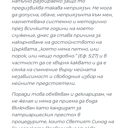
напълно разбираемо защо то
предизвиква такава неприязън. Не мога
да допусна, обаче, неприязънта към мен,
нагнетявана системно и методично
през всичките години на моето
служение, днес да става причина за
накърняване на достойнството на
Църквата, „която няма петно, или
порок, или нещо подобно.” (Еф. 5:27) и в
частност да се хвърля каквато и да е
сянка на съмнение върху нейната
независимост и свободния избор на
нейните предстоятели.
Поради това обявявам и декларирам, че
не желая и няма да приема да бъда
включван като кандидат за
патриаршеския престол в
процедурите, които Светият Синод на