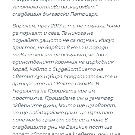
започнаха отново да „кадруват”
следващия български Патриарх.
Впрочем, през 2013 г. те не познаха. Няма
да познаят и сега. Те никога не
познават, защото не са познали Иисус
Христос, не вярват в Него и поради
това не могат да осъзнаят, че Той е
единственият кормчия на църковния
кораб, Който с въздействието на
Светия Дух избира предстоятелите и
архиереите на Своята Църква. В
Неделята на Прошката ние им
простихме. Прощаваме им и занапред
скверните думи, които ще изговорят,
но ще наблюдаваме дали ще изпитат
поне малко срам от себе си и поне в
следващите дни на Великия пост ще
спрат своята ария на клевети, хули и на