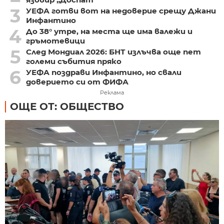
3
УЕФА готви вот на недоверие срещу Джани
Инфантино
4
До 38° утре, на места ще има валежи и
гръмотевици
5
След Мондиал 2026: БНТ излъчва още пет
големи събития пряко
6
УЕФА поздрави Инфантино, но свали
доверието си от ФИФА
Реклама
ОЩЕ ОТ: ОБЩЕСТВО