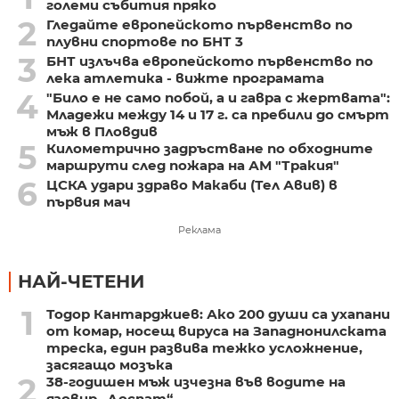
големи събития пряко
2
Гледайте европейското първенство по
плувни спортове по БНТ 3
3
БНТ излъчва европейското първенство по
лека атлетика - вижте програмата
4
"Било е не само побой, а и гавра с жертвата":
Младежи между 14 и 17 г. са пребили до смърт
мъж в Пловдив
5
Километрично задръстване по обходните
маршрути след пожара на АМ "Тракия"
6
ЦСКА удари здраво Макаби (Тел Авив) в
първия мач
Реклама
НАЙ-ЧЕТЕНИ
1
Тодор Кантарджиев: Ако 200 души са ухапани
от комар, носещ вируса на Западнонилската
треска, един развива тежко усложнение,
засягащо мозъка
2
38-годишен мъж изчезна във водите на
язовир „Доспат“