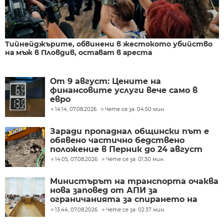
Тийнейджърите, обвинени в жестокото убийство
на мъж в Пловдив, остават в ареста
От 9 август: Цените на
финансовите услуги вече само в
евро
14:14, 07.08.2026
Чете се за: 04:50 мин.
Заради пропаднал общински път е
обявено частично бедствено
положение в Перник до 24 август
14:05, 07.08.2026
Чете се за: 01:30 мин.
Министърът на транспорта очаква
нова заповед от АПИ за
ограничанията за спирането на
тежкотоварния трафик
13:44, 07.08.2026
Чете се за: 02:37 мин.