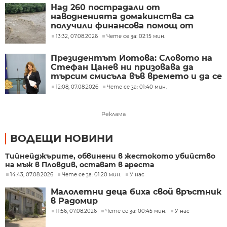
Над 260 пострадали от
наводненията домакинства са
получили финансова помощ от
социалното министерство
13:32, 07.08.2026
Чете се за: 02:15 мин.
Президентът Йотова: Словото на
Стефан Цанев ни призовава да
търсим смисъла във времето и да се
ръководим от нравствената мяра
12:08, 07.08.2026
Чете се за: 01:40 мин.
на съвестта
Реклама
ВОДЕЩИ НОВИНИ
Тийнейджърите, обвинени в жестокото убийство
на мъж в Пловдив, остават в ареста
14:43, 07.08.2026
Чете се за: 01:20 мин.
У нас
Малолетни деца биха свой връстник
в Радомир
11:56, 07.08.2026
Чете се за: 00:45 мин.
У нас