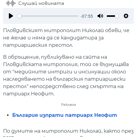
Слушай новината
-07:55
Play
Mute
Setti
Пловдивският митрополит Николай обяви, че
не желае и няма да се кандидатира за
патриаршеския престол.
В обръщение, публикувано на сайта на
Пловдивската митрополия, той се възмущава
от "медийните интриги и инсинуации около
наследяването на българския патриаршески
престол" непосредствено след смъртта на
патриарх Неофит.
Реклама
България изпрати патриарх Неофит
По думите на митрополит Николай, както през