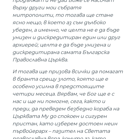
продължат и не дай Боже се насочат
върху други мои събратя
митрополити, то тогава ще стане
ясно нещо, в което аз съм дълбоко
убеден, а именно, че целта не е да бъде
унизен и дискредитиран един или друг
архиерей; целта е да бъде унизена и
дискредитирана самата Българска
Православна Църква.
И тогава ще призова всички да помагат
в бранта срещу злото, която ще е
особено усилна в предстоящите
четири месеца. Вярвам, че Бог ще е с
нас и ще ни помогне, сега, както и
преди, да преведем безбедно кораба на
Църквата Му до спокоен и сигурен
пристан, като изберем достоен неин
първойерарх – пазител на Светата
православна вяра, комуто аз, като