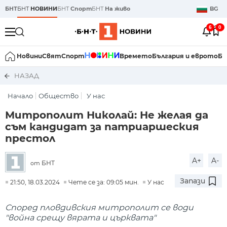
БНТ
БНТ
НОВИНИ
БНТ
Спорт
БНТ
На живо
BG
6
0
Новини
Свят
Спорт
Времето
България и еврото
Би
НАЗАД
Начало
Общество
У нас
Митрополит Николай: Не желая да
съм кандидат за патриаршеския
престол
A+
A-
БНТ
от
Запази
21:50, 18.03.2024
Чете се за: 09:05 мин.
У нас
Според пловдивския митрополит се води
"война срещу вярата и църквата"