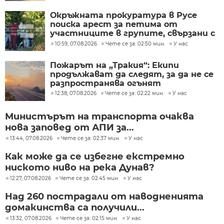
Окръжната прокуратура в Русе
поиска арест за петима от
участниците в групите, свързани с
разбитата лаборатория за
10:59, 07.08.2026
Чете се за: 02:50 мин.
У нас
фентанил
Пожарът на „Тракия“: Екипи
продължават да следят, за да не се
разпространява огънят
12:38, 07.08.2026
Чете се за: 02:22 мин.
У нас
Министърът на транспорта очаква
нова заповед от АПИ за...
13:44, 07.08.2026
Чете се за: 02:37 мин.
У нас
Как може да се избегне екстремно
ниското ниво на река Дунав?
12:27, 07.08.2026
Чете се за: 02:45 мин.
У нас
Над 260 пострадали от наводненията
домакинства са получили...
13:32, 07.08.2026
Чете се за: 02:15 мин.
У нас