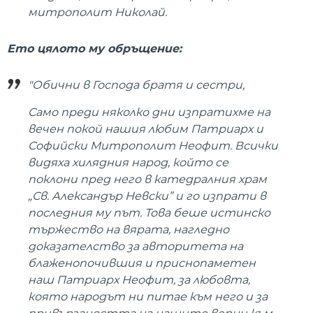
митрополит Николай.
Ето цялото му обръщение:
"Обични в Господа братя и сестри,
Само преди няколко дни изпратихме на
вечен покой нашия любим Патриарх и
Софийски Митрополит Неофит. Всички
видяха хилядния народ, който се
поклони пред него в катедралния храм
„Св. Александър Невски” и го изпрати в
последния му път. Това беше истинско
тържество на вярата, нагледно
доказателство за авторитета на
блаженопочившия и приснопаметен
наш Патриарх Неофит, за любовта,
която народът ни питае към него и за