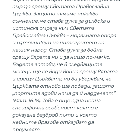
омраза срещу Светата Православна
Църква. Защото нямаме никакво
съмнение, че става дума за дълбока и
истинска омраза към Светата
Православна Църква – моралната опора
и източникът на интегритет на
нашия народ. Става дума за война
срещу вярата ни и за нищо по-малко.
Бъдете готови, че в следващите
месеци ще се води война срещу вярата
и срещу Църквата, но ви уверявам, че
Църквата отново ще победи, защото
„портите адови няма да й надделеят”
(Мат. 16:18). Това е още една нейна
специфична особеност, която е
доказана безброй пъти и която
нейните врагове отказват да
проумеят.