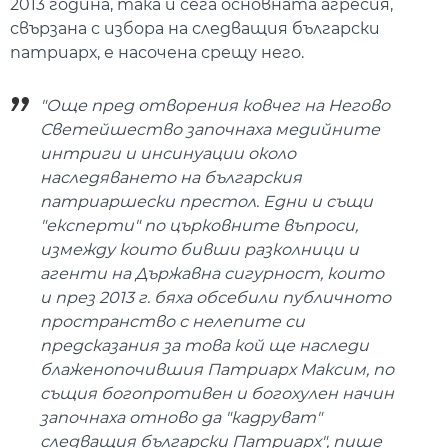
2013 година, така и сега основната агресия,
свързана с избора на следващия български
патриарх, е насочена срещу него.
"Още пред отворения ковчег на Негово
Светейшество започнаха медийните
интриги и инсинуации около
наследяването на българския
патриаршески престол. Едни и същи
"експерти" по църковните въпроси,
измежду които бивши разколници и
агенти на Държавна сигурност, които
и през 2013 г. бяха обсебили публичното
пространство с нелепите си
предсказания за това кой ще наследи
блаженопочившия Патриарх Максим, по
същия богопротивен и богохулен начин
започнаха отново да "кадруват"
следващия български Патриарх", пише