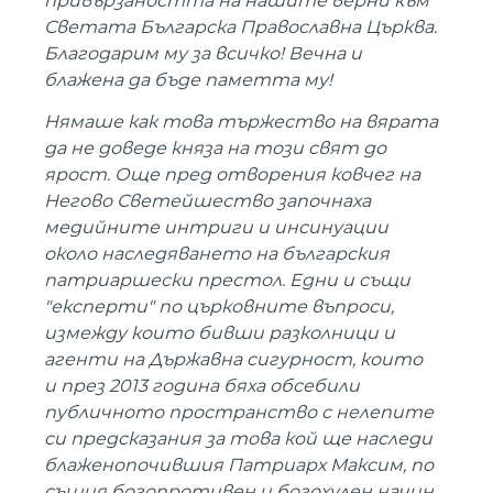
привързаността на нашите верни към
Светата Българска Православна Църква.
Благодарим му за всичко! Вечна и
блажена да бъде паметта му!
Нямаше как това тържество на вярата
да не доведе княза на този свят до
ярост. Още пред отворения ковчег на
Негово Светейшество започнаха
медийните интриги и инсинуации
около наследяването на българския
патриаршески престол. Едни и същи
"експерти" по църковните въпроси,
измежду които бивши разколници и
агенти на Държавна сигурност, които
и през 2013 година бяха обсебили
публичното пространство с нелепите
си предсказания за това кой ще наследи
блаженопочившия Патриарх Максим, по
същия богопротивен и богохулен начин