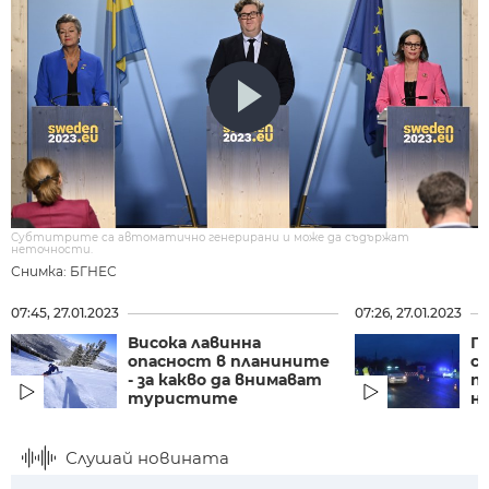
Субтитрите са автоматично генерирани и може да съдържат
неточности.
Снимка: БГНЕС
07:45, 27.01.2023
07:26, 27.01.2023
Висока лавинна
П
опасност в планините
с
- за какво да внимават
п
туристите
не
Слушай новината