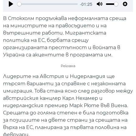
-01:25
Play
Mute
Setti
В Стокхолм продължава неформалната среща
на министрите на правосъдието и на
вътрешните работи. Мигрантската
политика на ЕС, борбата срещу
организираната престъпност и войната в
Украйна са акцентите в програмата им.
Реклама
Лидерите на Австрия и Нидерландия ще
търсят варианти за справяне с незаконната
имиграция. Това стана ясно след разговор между
австрийския канцлер Карл Нехамер и
нидерландския премиер Марк Рюте във Виена.
Срещата до голяма степен е била подготовка
за позициите на двете страни за срещата на
върха на ЕС, планирана за първата половина на
февруари.