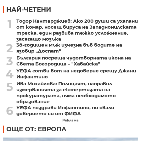
НАЙ-ЧЕТЕНИ
1
Тодор Кантарджиев: Ако 200 души са ухапани
от комар, носещ вируса на Западнонилската
треска, един развива тежко усложнение,
засягащо мозъка
2
38-годишен мъж изчезна във водите на
язовир „Доспат“
3
България посреща чудотворната икона на
Света Богородица – "Хавайска"
4
УЕФА готви вот на недоверие срещу Джани
Инфантино
5
Ива Михайлова: Полицаят, направил
измерванията за експертизата на
прокуратурата, няма необходимото
образование
6
УЕФА поздрави Инфантино, но свали
доверието си от ФИФА
Реклама
ОЩЕ ОТ: ЕВРОПА