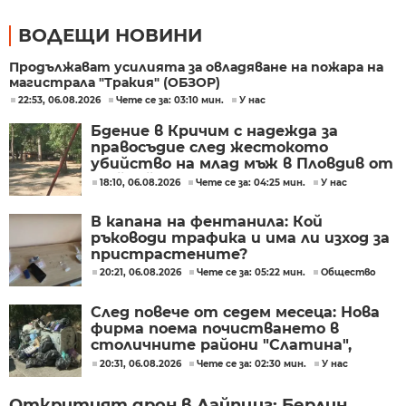
ВОДЕЩИ НОВИНИ
Продължават усилията за овладяване на пожара на
магистрала "Тракия" (ОБЗОР)
22:53, 06.08.2026
Чете се за: 03:10 мин.
У нас
Бдение в Кричим с надежда за
правосъдие след жестокото
убийство на млад мъж в Пловдив от
тийнейджъри
18:10, 06.08.2026
Чете се за: 04:25 мин.
У нас
В капана на фентанила: Кой
ръководи трафика и има ли изход за
пристрастените?
20:21, 06.08.2026
Чете се за: 05:22 мин.
Общество
След повече от седем месеца: Нова
фирма поема почистването в
столичните райони "Слатина",
"Подуяне" и "Изгрев"
20:31, 06.08.2026
Чете се за: 02:30 мин.
У нас
Откритият дрон в Лайпциг: Берлин