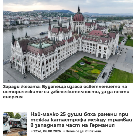
Заради жегата: Будапеща изгася осветлението на
историческите си забележителности, за да пести
енергия
Най-малко 25 души бяха ранени при
тежка катастрофа между трамваи
в западната част на Германия
22:41, 06.08.2026
Чете се за: 01:02 мин.