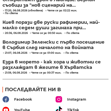
съобщи за "нов сценарий на...
17:20, 06.08.2026 (обновена)
Чете се за: 02:22 мин.
По света
Киев порази две руски рафинерии, най-
малко седем души загинаха при...
20:36, 06.08.2026
Чете се за: 00:50 мин.
По света
Володимир Зеленски с първо посещение
в Сърбия след началото на войната
21:07, 06.08.2026
Чете се за: 01:00 мин.
По света
Езда в морето - как хора и животни се
разхлаждат в жегите в Хърватска
21:59, 06.08.2026
Чете се за: 00:37 мин.
По света
ПОСЛЕДВАЙТЕ НИ В
Facebook
Instagram
YouTube
TikTok