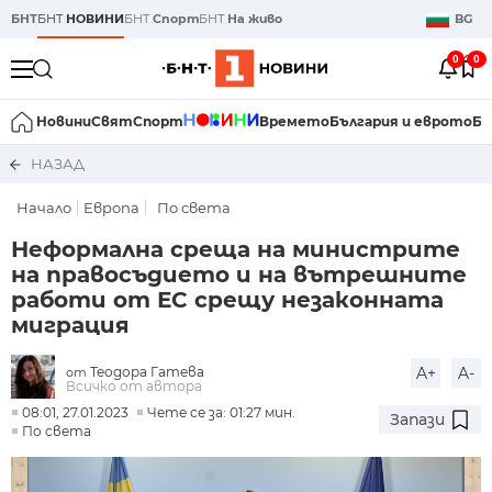
БНТ
БНТ
НОВИНИ
БНТ
Спорт
БНТ
На живо
BG
0
0
Новини
Свят
Спорт
Времето
България и еврото
Би
НАЗАД
Начало
Европа
По света
Неформална среща на министрите
на правосъдието и на вътрешните
работи от ЕС срещу незаконната
миграция
Теодора Гатева
A+
A-
от
Всичко от автора
08:01, 27.01.2023
Чете се за: 01:27 мин.
Запази
По света