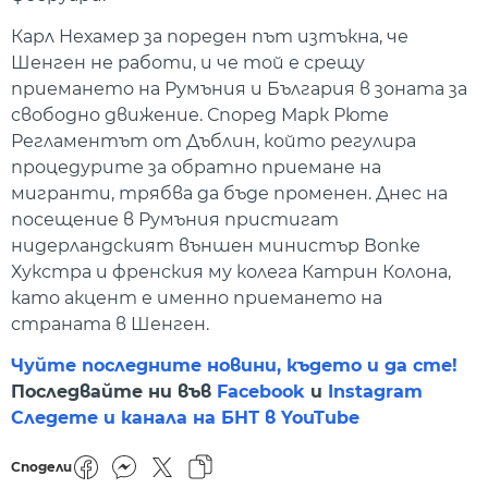
Карл Нехамер за пореден път изтъкна, че
Шенген не работи, и че той е срещу
приемането на Румъния и България в зоната за
свободно движение. Според Марк Рюте
Регламентът от Дъблин, който регулира
процедурите за обратно приемане на
мигранти, трябва да бъде променен. Днес на
посещение в Румъния пристигат
нидерландският външен министър Вопке
Хукстра и френския му колега Катрин Колона,
като акцент е именно приемането на
страната в Шенген.
Чуйте последните новини, където и да сте!
Последвайте ни във
Facebook
и
Instagram
Следете и канала на БНТ в YouTube
Сподели