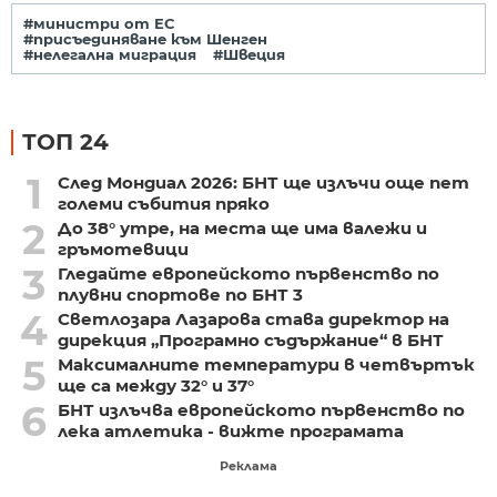
#министри от ЕС
#присъединяване към Шенген
#нелегална миграция
#Швеция
ТОП 24
1
След Мондиал 2026: БНТ ще излъчи още пет
големи събития пряко
2
До 38° утре, на места ще има валежи и
гръмотевици
3
Гледайте европейското първенство по
плувни спортове по БНТ 3
4
Светлозара Лазарова става директор на
дирекция „Програмно съдържание“ в БНТ
5
Максималните температури в четвъртък
ще са между 32° и 37°
6
БНТ излъчва европейското първенство по
лека атлетика - вижте програмата
Реклама