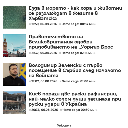
Езда в морето - как хора и животни
се разхлаждат в жегите в
Хърватска
21:59, 06.08.2026
Чете се за: 00:37 мин.
Правителството на
Великобритания одобри
придобиването на „Уорнър Брос
Дискавъри“ от „Парамаунт“ за 110
21:37, 06.08.2026
Чете се за: 02:15 мин.
млрд. долара
Володимир Зеленски с първо
посещение в Сърбия след началото
на войната
21:07, 06.08.2026
Чете се за: 01:00 мин.
Киев порази две руски рафинерии,
най-малко седем души загинаха при
руски удари в Украйна
20:36, 06.08.2026
Чете се за: 00:50 мин.
Реклама