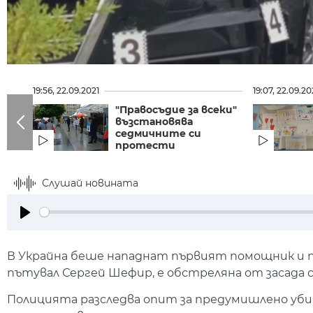
19:56, 22.09.2021
19:07, 22.09.20
"Правосъдие за всеки"
възстановява
седмичните си
протести
Слушай новината
Play
В Украйна беше нападнат първият помощник и п
пътувал Сергей Шефир, е обстреляна от засада 
Полицията разследва опит за предумишлено убийс