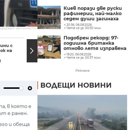
Киев порази две руски
рафинерии, най-малко
седем души загинаха
при руски удари в
20:36, 06.08.2026
Чете се за: 00:50 мин.
съдържат неточности.
Украйна
Подобрен рекорд: 97-
17:51, 22.09.2021
12:50,
годишна британка
ини с
Сняг заваля на
отново летя изправена
ок на
Витоша (СНИМКИ)
върху крилото на
19:20, 06.08.2026
Чете се за: 00:37 мин.
самолет
д
Реклама
ВОДЕЩИ НОВИНИ
ute
Settings
а, в която е
т е ранен.
его и обеща