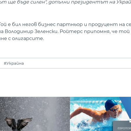
ът ще бъде силен", допълни президентът на Укра
ой е бил негов бизнес партньор и продуцент на се
 на Володимир Зеленски. Ройтерс припомня, че той
яне с олигарсите.
#Украйна