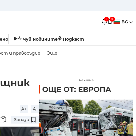
9
0
BG
ено
Чуй новините
Подкаст
ост и правосъдие
Още
ощник
Реклама
ОЩЕ ОТ: ЕВРОПА
A+
A-
Запази