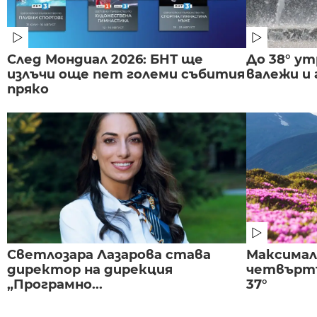
След Мондиал 2026: БНТ ще
До 38° ут
излъчи още пет големи събития
валежи и
пряко
Светлозара Лазарова става
Максима
директор на дирекция
четвъртъ
„Програмно...
37°