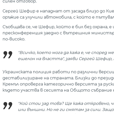
силен отговор.
Сергей Шефир е нападнат от засада близо до Ки
оръжие са улучили автомобила, с който е пътува
Съобщава се, че Шефир, който е бил без охрана, е
пресконференция заедно с вътрешния министър 
по-високо.
"Всичко, което мога да кажа е, че според
ешелон на властта", заяви Сергей Шефир,
Украинската полиция работи по различни версии
дестабилизиране на страната. Близки до прези
Кремъл опроверга категорично версията за руск
където участва в сесията на Общото събрание 
"Кой стои зад това? Ще кажа откровено, че
или външни. Но не ги смятам за сили. Защ