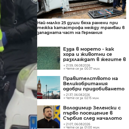
Най-малко 25 души бяха ранени при
тежка катастрофа между трамваи в
западната част на Германия
Езда в морето - как
хора и животни се
разхлаждат в жегите в
Хърватска
21:59, 06.08.2026
Чете се за: 00:37 мин.
Правителството на
Великобритания
одобри придобиването
на „Уорнър Брос
21:37, 06.08.2026
Чете се за: 02:15 мин.
Дискавъри“ от
„Парамаунт“ за 110
Володимир Зеленски с
млрд. долара
първо посещение в
Сърбия след началото
на войната
21:07, 06.08.2026
Чете се за: 01:00 мин.