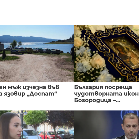
ен мъж изчезна във
България посреща
а язовир „Доспат“
чудотворната икон
Богородица –...