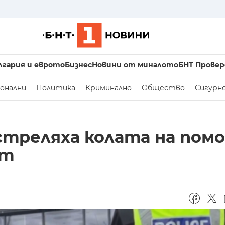
лгария и еврото
Бизнес
Новини от миналото
БНТ Провер
онални
Политика
Криминално
Общество
Сигурн
стреляха колата на пом
нт