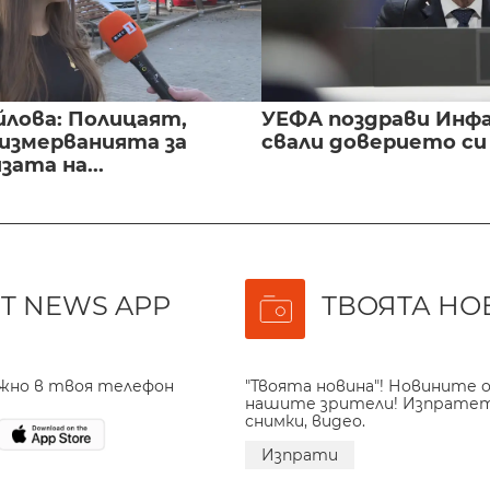
йлова: Полицаят,
УЕФА поздрави Инфа
 измерванията за
свали доверието с
ата на...
T NEWS APP
ТВОЯТА НО
ажно в твоя телефон
"Твоята новина"! Новините о
нашите зрители! Изпрате
снимки, видео.
Изпрати