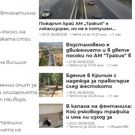
т автоматично
Пожарът край АМ „Тракия“ е
локализиран, но не е потушен...
-късно, на
22:13, 06.08.2026
Чете се за: 01:25 мин.
У нас
таката стои
Възстановено е
движението и в двете
посоки по АМ "Тракия" в
района на 69-тия
 на висшия
21:18, 06.08.2026
Чете се за: 01:02 мин.
У нас
километър
Бдение в Кричим с
надежда за правосъдие
менно опит за
след жестокото
убийство на млад мъж
 олигархията.
18:10, 06.08.2026
Чете се за: 04:25 мин.
У нас
в Пловдив от
т Ню Йорк,
тийнейджъри
В капана на фентанила:
Кой ръководи трафика
и има ли изход за
пристрастените?
вътрешни
20:21, 06.08.2026
Чете се за: 05:22 мин.
Общество
олата на