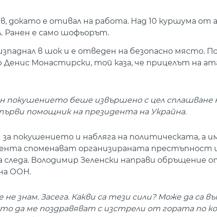
ев, докато е отивал на работа. Над 10 куршума о
л. Ранен е само шофьорът.
 изпаднал в шок и е отведен на безопасно място. По
Денис Монастирски, той каза, че прицелът на а
 мен покушението беше извършено с цел сплашване
 първи помощник на президента на Украйна.
 за покушението и набляга на политическата, а и
дента споменават организираната престъпност и
а следа. Володимир Зеленски направи обръщение о
на ООН.
 не знам. Засега. Какви са тези сили? Може да са 
ото да ме поздравяват с изстрели от гората по к