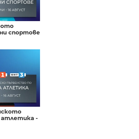
кото
вни спортове
йското
 атлетика -