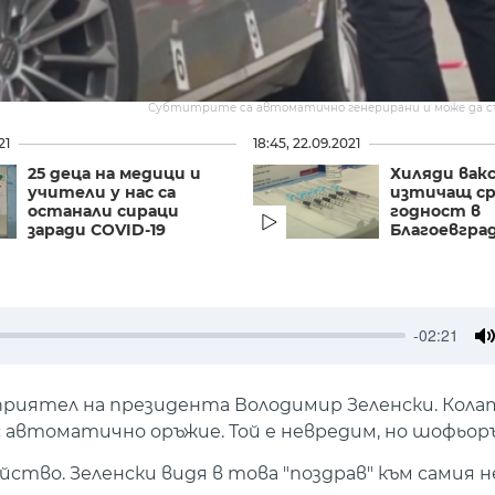
Субтитрите са автоматично генерирани и може да 
21
18:45, 22.09.2021
25 деца на медици и
Хиляди вакс
учители у нас са
изтичащ ср
останали сираци
годност в
заради COVID-19
Благоевгра
-02:21
M
риятел на президента Володимир Зеленски. Колат
с автоматично оръжие. Той е невредим, но шофьоръ
тво. Зеленски видя в това "поздрав" към самия н