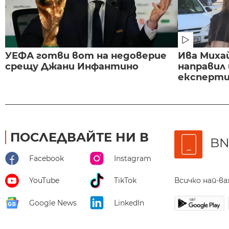
УЕФА готви вот на недоверие
Ива Миха
срещу Джани Инфантино
направил
експертиз
ПОСЛЕДВАЙТЕ НИ В
BN
Facebook
Instagram
Всичко най-в
YouTube
TikTok
Google News
LinkedIn