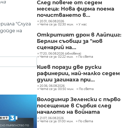
йна
След повече от седем
месеца: Нова фирма поема
почистването в...
20:31, 06.08.2026
риала "Слуга
Чете се за: 02:30 мин.
У нас
 дойде на
Откритият дрон в Лайпциг:
Берлин съобщи за "нов
сценарий на...
17:20, 06.08.2026 (обновена)
Чете се за: 02:22 мин.
По света
Киев порази две руски
рафинерии, най-малко седем
души загинаха при...
20:36, 06.08.2026
Чете се за: 00:50 мин.
По света
Володимир Зеленски с първо
посещение в Сърбия след
началото на войната
21:07, 06.08.2026
Чете се за: 01:00 мин.
По света