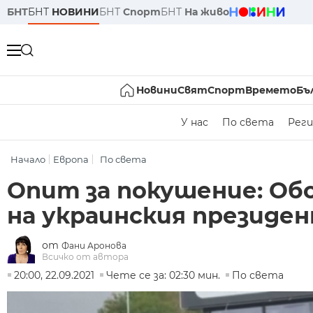
БНТ
БНТ
НОВИНИ
БНТ
Спорт
БНТ
На живо
Новини
Свят
Спорт
Времето
Бъ
У нас
По света
Реги
Начало
Европа
По света
Опит за покушение: Об
на украинския президе
от
Фани Аронова
Всичко от автора
20:00, 22.09.2021
Чете се за: 02:30 мин.
По света