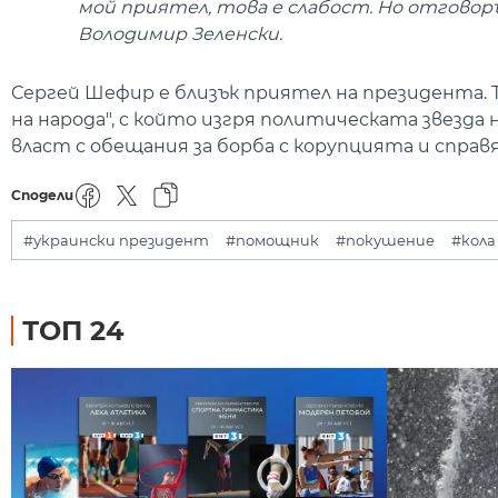
мой приятел, това е слабост. Но отговор
Володимир Зеленски.
Сергей Шефир е близък приятел на президента. Т
на народа", с който изгря политическата звезда
власт с обещания за борба с корупцията и справ
Сподели
#украински президент
#помощник
#покушение
#кола
ТОП 24