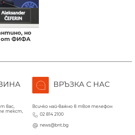
нтино, но
и от ФИФА
ВИНА
ВРЪЗКА С НАС
т вас,
Всичко най-важно в твоя телефон
те текст,
02 814 2100
news@bnt.bg