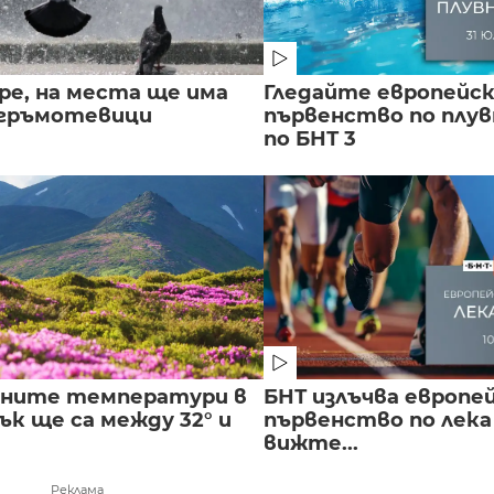
ре, на места ще има
Гледайте европейс
 гръмотевици
първенство по плу
по БНТ 3
лните температури в
БНТ излъчва европе
к ще са между 32° и
първенство по лека
вижте...
Реклама