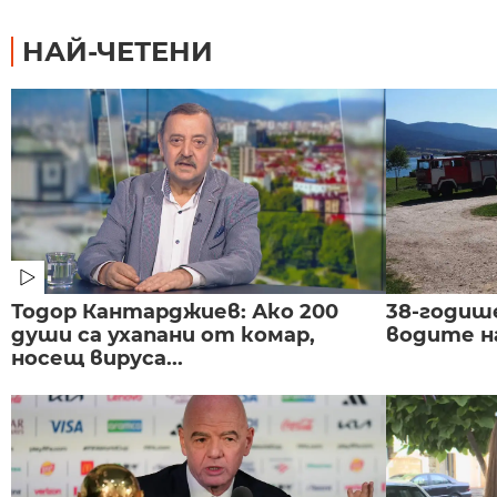
НАЙ-ЧЕТЕНИ
Тодор Кантарджиев: Ако 200
38-годиш
души са ухапани от комар,
водите н
носещ вируса...