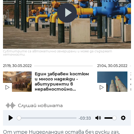
Субтитрите са автоматично генерирани и може да съдържат
неточности.
21:19, 30.05.2022
21:04, 30.05.2022
Един забравен костюм
З
и много надежди -
с
абитуриенти в
о
неравностойно...
п
Слушай новината
-03:33
Play
Mute
Setti
От утре Нидерландия остава без руски газ,