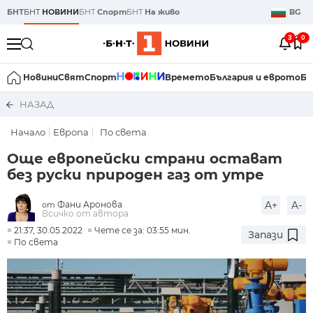
БНТ
БНТ
НОВИНИ
БНТ
Спорт
БНТ
На живо
BG
3
0
Новини
Свят
Спорт
Времето
България и еврото
Би
НАЗАД
Начало
Европа
По света
Още европейски страни остават
без руски природен газ от утре
Фани Аронова
A+
A-
от
Всичко от автора
21:37, 30.05.2022
Чете се за: 03:55 мин.
Запази
По света