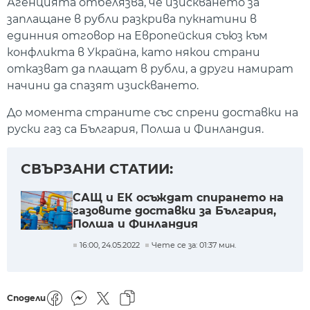
Агенцията отбелязва, че изискването за
заплащане в рубли разкрива пукнатини в
единния отговор на Европейския съюз към
конфликта в Украйна, като някои страни
отказват да плащат в рубли, а други намират
начини да спазят изискването.
До момента страните със спрени доставки на
руски газ са България, Полша и Финландия.
СВЪРЗАНИ СТАТИИ:
САЩ и ЕК осъждат спирането на
газовите доставки за България,
Полша и Финландия
16:00, 24.05.2022
Чете се за: 01:37 мин.
Сподели