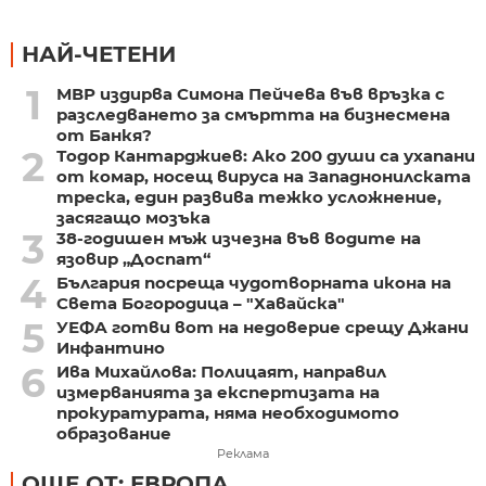
НАЙ-ЧЕТЕНИ
1
МВР издирва Симона Пейчева във връзка с
разследването за смъртта на бизнесмена
от Банкя?
2
Тодор Кантарджиев: Ако 200 души са ухапани
от комар, носещ вируса на Западнонилската
треска, един развива тежко усложнение,
засягащо мозъка
3
38-годишен мъж изчезна във водите на
язовир „Доспат“
4
България посреща чудотворната икона на
Света Богородица – "Хавайска"
5
УЕФА готви вот на недоверие срещу Джани
Инфантино
6
Ива Михайлова: Полицаят, направил
измерванията за експертизата на
прокуратурата, няма необходимото
образование
Реклама
ОЩЕ ОТ: ЕВРОПА