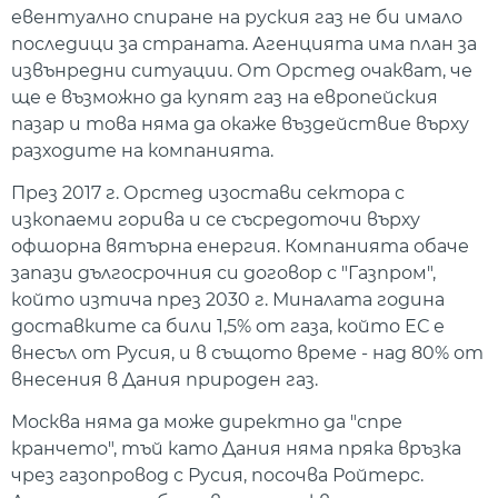
евентуално спиране на руския газ не би имало
последици за страната. Агенцията има план за
извънредни ситуации. От Орстед очакват, че
ще е възможно да купят газ на европейския
пазар и това няма да окаже въздействие върху
разходите на компанията.
През 2017 г. Орстед изостави сектора с
изкопаеми горива и се съсредоточи върху
офшорна вятърна енергия. Компанията обаче
запази дългосрочния си договор с "Газпром",
който изтича през 2030 г. Миналата година
доставките са били 1,5% от газа, който ЕС е
внесъл от Русия, и в същото време - над 80% от
внесения в Дания природен газ.
Москва няма да може директно да "спре
кранчето", тъй като Дания няма пряка връзка
чрез газопровод с Русия, посочва Ройтерс.