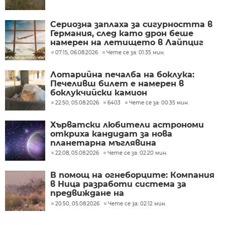
Сериозна заплаха за сигурността в
Германия, след като дрон беше
намерен на летището в Лайпциг
07:15, 06.08.2026
Чете се за: 01:35 мин.
Лотарийна печалба на боклука:
Печеливш билет е намерен в
боклукчийски камион
22:50, 05.08.2026
6403
Чете се за: 00:35 мин.
Хърватски любители астрономи
откриха кандидат за нова
планетарна мъглявина
22:08, 05.08.2026
Чете се за: 02:20 мин.
В помощ на огнеборците: Компания
в Ница разработи система за
предвиждане на
разпространението на пожари
20:50, 05.08.2026
Чете се за: 02:12 мин.