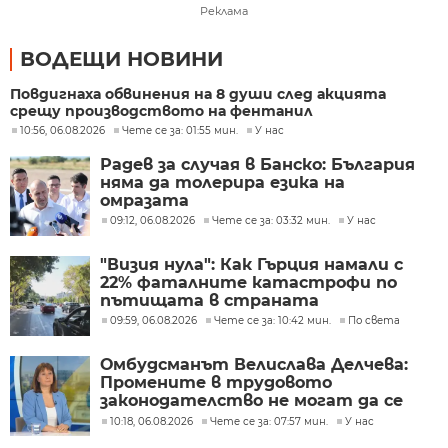
Реклама
ВОДЕЩИ НОВИНИ
Повдигнаха обвинения на 8 души след акцията
срещу производството на фентанил
10:56, 06.08.2026
Чете се за: 01:55 мин.
У нас
Радев за случая в Банско: България
няма да толерира езика на
омразата
09:12, 06.08.2026
Чете се за: 03:32 мин.
У нас
"Визия нула": Как Гърция намали с
22% фаталните катастрофи по
пътищата в страната
09:59, 06.08.2026
Чете се за: 10:42 мин.
По света
Омбудсманът Велислава Делчева:
Промените в трудовото
законодателство не могат да се
правят през бюджета
10:18, 06.08.2026
Чете се за: 07:57 мин.
У нас