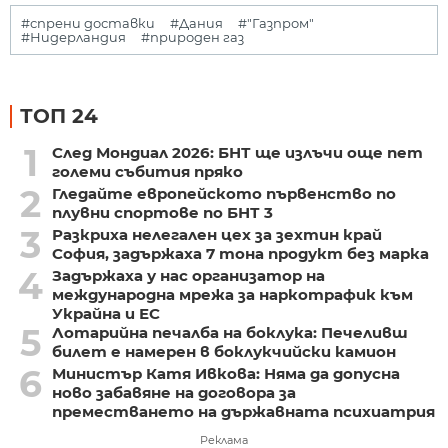
#спрени доставки
#Дания
#"Газпром"
#Нидерландия
#природен газ
ТОП 24
1
След Мондиал 2026: БНТ ще излъчи още пет
големи събития пряко
2
Гледайте европейското първенство по
плувни спортове по БНТ 3
3
Разкриха нелегален цех за зехтин край
София, задържаха 7 тона продукт без марка
4
Задържаха у нас организатор на
международна мрежа за наркотрафик към
Украйна и ЕС
5
Лотарийна печалба на боклука: Печеливш
билет е намерен в боклукчийски камион
6
Министър Катя Ивкова: Няма да допусна
ново забавяне на договора за
преместването на държавната психиатрия
Реклама