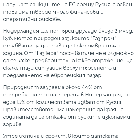
нарушат санкциите на ЕС срещу Русия, а освен
това има твърде много финансови и
оперативни рискове.
Нидерландия ще потърси другаде близо 2 млрд.
куб. метра природен газ, които "Газпром"
трябваше да достави до 1 октомври тази
година. От "ГазТера" посочват, че не е възможно
да се каже предварително какво отражение ще
окаже тази ситуация върху търсенето и
предлагането на европейския пазар.
Природният газ заема около 44% от
потреблението на енергия в Нидерландия, но
едва 15% от количествата идват от Русия.
Правителството има намерение да края на
годината да се откаже от руските изкопаеми
горива.
Утре изтича и срокът, в който датската