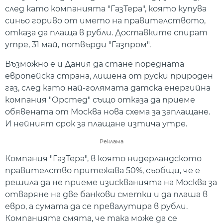
след като компанията "ГазТера", която купува
синьо гориво от името на правителството,
отказа да плаща в рубли. Доставките спират
утре, 31 май, потвърди "Газпром".
Възможно е и Дания да стане поредната
европейска страна, лишена от руски природен
газ, след като най-голямата датска енергийна
компания "Орстед" също отказа да приеме
обявената от Москва нова схема за заплащане.
И нейният срок за плащане изтича утре.
Реклама
Компания "ГазТера", в която нидерландското
правителство притежава 50%, съобщи, че е
решила да не приеме изискванията на Москва за
отваряне на две банкови сметки и да плаша в
евро, а сумата да се превалутира в рубли.
Компанията смята, че така може да се