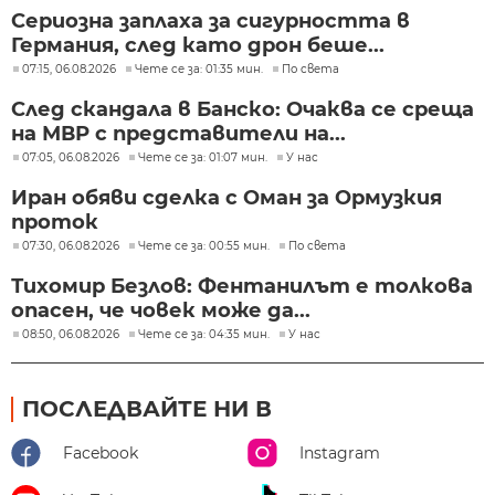
Сериозна заплаха за сигурността в
Германия, след като дрон беше...
07:15, 06.08.2026
Чете се за: 01:35 мин.
По света
След скандала в Банско: Очаква се среща
на МВР с представители на...
07:05, 06.08.2026
Чете се за: 01:07 мин.
У нас
Иран обяви сделка с Оман за Ормузкия
проток
07:30, 06.08.2026
Чете се за: 00:55 мин.
По света
Тихомир Безлов: Фентанилът е толкова
опасен, че човек може да...
08:50, 06.08.2026
Чете се за: 04:35 мин.
У нас
ПОСЛЕДВАЙТЕ НИ В
Facebook
Instagram