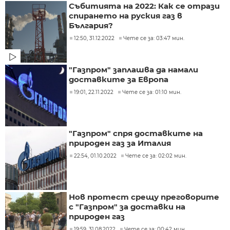
Събитията на 2022: Как се отрази
спирането на руския газ в
България?
12:50, 31.12.2022
Чете се за: 03:47 мин.
"Газпром" заплашва да намали
доставките за Европа
19:01, 22.11.2022
Чете се за: 01:10 мин.
"Газпром" спря доставките на
природен газ за Италия
22:54, 01.10.2022
Чете се за: 02:02 мин.
Нов протест срещу преговорите
с "Газпром" за доставки на
природен газ
19:59, 31.08.2022
Чете се за: 00:42 мин.