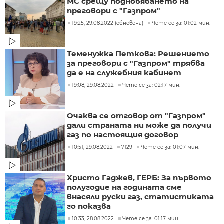
МС срещу подновяването на
преговори с "Газпром"
19:25, 29.08.2022 (обновена)
Чете се за: 01:02 мин.
Теменужка Петкова: Решението
за преговори с "Газпром" трябва
да е на служебния кабинет
19:08, 29.08.2022
Чете се за: 02:17 мин.
Очаква се отговор от "Газпром"
дали страната ни може да получи
газ по настоящия договор
10:51, 29.08.2022
7129
Чете се за: 01:07 мин.
Христо Гаджев, ГЕРБ: За първото
полугодие на годината сме
внасяли руски газ, статистиката
го показва
10:33, 28.08.2022
Чете се за: 01:17 мин.