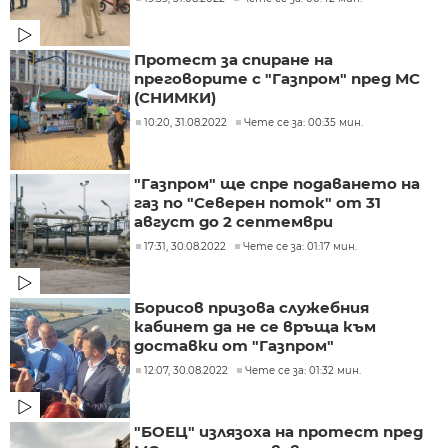
Протест за спиране на
преговорите с "Газпром" пред МС
(СНИМКИ)
10:20, 31.08.2022
Чете се за: 00:35 мин.
"Газпром" ще спре подаването на
газ по "Северен поток" от 31
август до 2 септември
17:31, 30.08.2022
Чете се за: 01:17 мин.
Борисов призова служебния
кабинет да не се връща към
доставки от "Газпром"
12:07, 30.08.2022
Чете се за: 01:32 мин.
"БОЕЦ" излязоха на протест пред