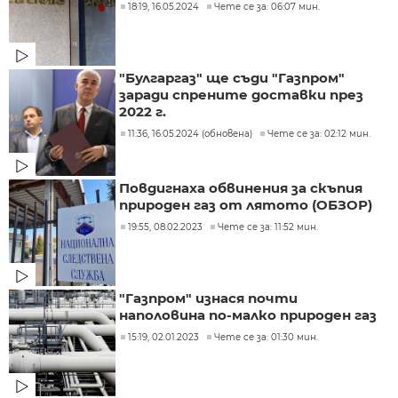
18:19, 16.05.2024
Чете се за: 06:07 мин.
"Булгаргаз" ще съди "Газпром"
заради спрените доставки през
2022 г.
11:36, 16.05.2024 (обновена)
Чете се за: 02:12 мин.
Повдигнаха обвинения за скъпия
природен газ от лятото (ОБЗОР)
19:55, 08.02.2023
Чете се за: 11:52 мин.
"Газпром" изнася почти
наполовина по-малко природен газ
15:19, 02.01.2023
Чете се за: 01:30 мин.