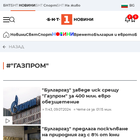
БНТ
БНТ
НОВИНИ
БНТ
Спорт
БНТ
На живо
BG
2
0
Новини
Свят
Спорт
Времето
България и еврото
Би
НАЗАД
#"ГАЗПРОМ"
"Булгаргаз" заведе иск срещу
"Газпром" за 400 млн. евро
обезщетение
11:43, 09.07.2024
Чете се за: 01:15 мин.
"Булгаргаз" предлага поскъпване
на природния газ с 8% от юни