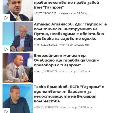
правителството прави завой
към "Газпром"
12:17, 23.08.2022
Чете се за: 02:30 мин.
Атанас Атанасов, ДБ: "Газпром" е
политически инструмент на
Путин, необходима е обективна
проверка на газовите сделки
19:14, 22.08.2022
Чете се за: 02:22 мин.
Енергийният министър:
Очевидно ще трябва да водим
преговори с "Газпром"
14:01, 22.08.2022
Чете се за: 01:22 мин.
Таско Ерменков, БСП: "Газпром" е
единственият вариант за
недостигащите на България
количества
09:30, 22.08.2022
Чете се за: 03:00 мин.