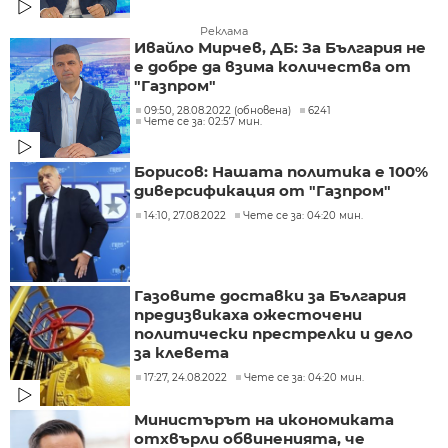
Реклама
Ивайло Мирчев, ДБ: За България не
е добре да взима количества от
"Газпром"
09:50, 28.08.2022 (обновена)
6241
Чете се за: 02:57 мин.
Борисов: Нашата политика е 100%
диверсификация от "Газпром"
14:10, 27.08.2022
Чете се за: 04:20 мин.
Газовите доставки за България
предизвикаха ожесточени
политически престрелки и дело
за клевета
17:27, 24.08.2022
Чете се за: 04:20 мин.
Министърът на икономиката
отхвърли обвиненията, че